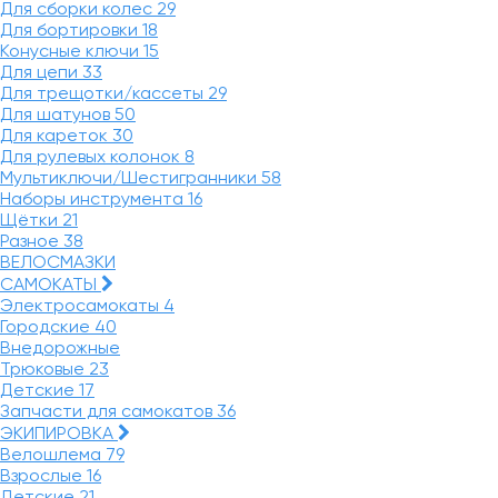
Для сборки колес
29
Для бортировки
18
Конусные ключи
15
Для цепи
33
Для трещотки/кассеты
29
Для шатунов
50
Для кареток
30
Для рулевых колонок
8
Мультиключи/Шестигранники
58
Наборы инструмента
16
Щётки
21
Разное
38
ВЕЛОСМАЗКИ
САМОКАТЫ
Электросамокаты
4
Городские
40
Внедорожные
Трюковые
23
Детские
17
Запчасти для самокатов
36
ЭКИПИРОВКА
Велошлема
79
Взрослые
16
Детские
21