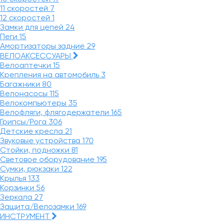
11 скоростей
7
12 скоростей
1
Замки для цепей
24
Пеги
15
Амортизаторы задние
29
ВЕЛОАКСЕССУАРЫ
Велоаптечки
15
Крепления на автомобиль
3
Багажники
80
Велонасосы
115
Велокомпьютеры
35
Велофляги, флягодержатели
165
Грипсы/Рога
306
Детские кресла
21
Звуковые устройства
170
Стойки, подножки
81
Световое оборудование
195
Сумки, рюкзаки
122
Крылья
133
Корзинки
56
Зеркала
27
Защита/Велозамки
169
ИНСТРУМЕНТ