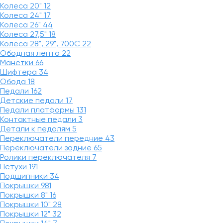
Колеса 20"
12
Колеса 24"
17
Колеса 26"
44
Колеса 27,5"
18
Колеса 28", 29", 700С
22
Ободная лента
22
Манетки
66
Шифтера
34
Обода
18
Педали
162
Детские педали
17
Педали платформы
131
Контактные педали
3
Детали к педалям
5
Переключатели передние
43
Переключатели задние
65
Ролики переключателя
7
Петухи
191
Подшипники
34
Покрышки
981
Покрышки 8"
16
Покрышки 10"
28
Покрышки 12"
32