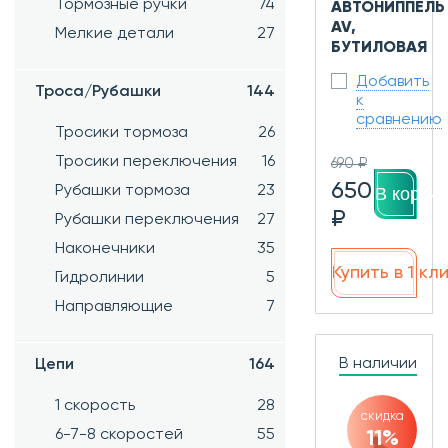
Тормозные ручки
74
АВТОНИППЕЛЬ
AV,
Мелкие детали
27
БУТИЛОВАЯ
Добавить
Троса/Рубашки
144
к
сравнению
Тросики тормоза
26
Тросики переключения
16
690 ₽
650
Рубашки тормоза
23
В корзин
₽
Рубашки переключения
27
Наконечники
35
Купить в 1 кл
Гидролинии
5
Направляющие
7
В наличии
Цепи
164
1 скорость
28
скидка
6-7-8 скоростей
55
11%