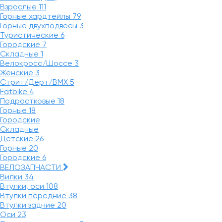
Взрослые
111
Горные хардтейлы
79
Горные двухподвесы
3
Туристические
6
Городские
7
Складные
1
Велокросс/Шоссе
3
Женские
3
Стрит/Дерт/BMX
5
Fatbike
4
Подростковые
18
Горные
18
Городские
Складные
Детские
26
Горные
20
Городские
6
ВЕЛОЗАПЧАСТИ
Вилки
34
Втулки, оси
108
Втулки передние
38
Втулки задние
20
Оси
23