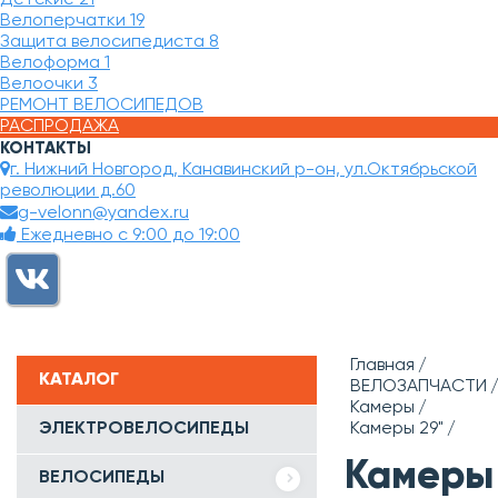
Велоперчатки
19
Защита велосипедиста
8
Велоформа
1
Велоочки
3
РЕМОНТ ВЕЛОСИПЕДОВ
РАСПРОДАЖА
КОНТАКТЫ
г. Нижний Новгород, Канавинский р-он, ул.Октябрьской
революции д.60
g-velonn@yandex.ru
Ежедневно с 9:00 до 19:00
Главная
КАТАЛОГ
ВЕЛОЗАПЧАСТИ
Камеры
ЭЛЕКТРОВЕЛОСИПЕДЫ
Камеры 29"
Камеры
ВЕЛОСИПЕДЫ