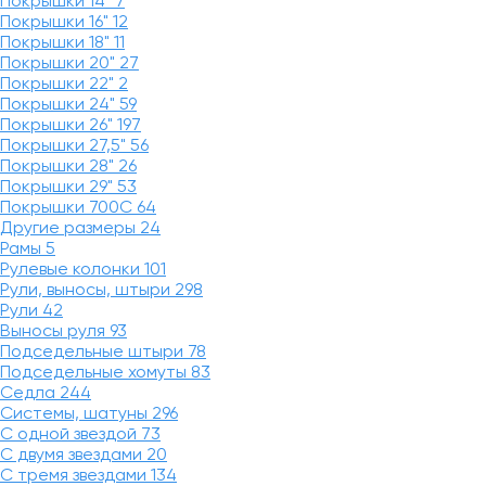
Покрышки 14"
7
Покрышки 16"
12
Покрышки 18"
11
Покрышки 20"
27
Покрышки 22"
2
Покрышки 24"
59
Покрышки 26"
197
Покрышки 27,5"
56
Покрышки 28"
26
Покрышки 29"
53
Покрышки 700C
64
Другие размеры
24
Рамы
5
Рулевые колонки
101
Рули, выносы, штыри
298
Рули
42
Выносы руля
93
Подседельные штыри
78
Подседельные хомуты
83
Седла
244
Системы, шатуны
296
С одной звездой
73
С двумя звездами
20
С тремя звездами
134