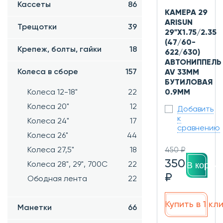
Кассеты
86
КАМЕРА 29
ARISUN
Трещотки
39
29"X1.75/2.35
(47/60-
Крепеж, болты, гайки
18
622/630)
АВТОНИППЕЛЬ
Колеса в сборе
157
AV 33ММ
БУТИЛОВАЯ
Колеса 12-18"
22
0.9ММ
Колеса 20"
12
Добавить
к
Колеса 24"
17
сравнению
Колеса 26"
44
Колеса 27,5"
18
450 ₽
350
В корзин
Колеса 28", 29", 700С
22
₽
Ободная лента
22
Купить в 1 кл
Манетки
66