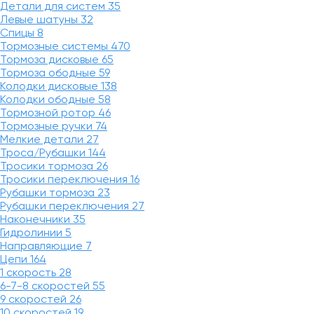
Детали для систем
35
Левые шатуны
32
Спицы
8
Тормозные системы
470
Тормоза дисковые
65
Тормоза ободные
59
Колодки дисковые
138
Колодки ободные
58
Тормозной ротор
46
Тормозные ручки
74
Мелкие детали
27
Троса/Рубашки
144
Тросики тормоза
26
Тросики переключения
16
Рубашки тормоза
23
Рубашки переключения
27
Наконечники
35
Гидролинии
5
Направляющие
7
Цепи
164
1 скорость
28
6-7-8 скоростей
55
9 скоростей
26
10 скоростей
19