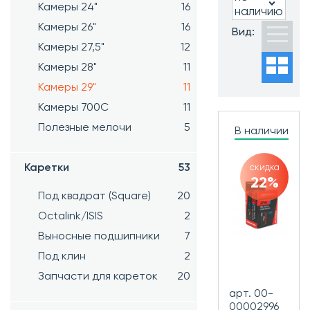
Все
Камеры 24"
16
наличию
Камеры 26"
16
Тип
Вид:
ниппеля:
Камеры 27,5"
12
Все
Камеры 28"
11
Камеры 29"
11
Камеры 700C
11
Полезные мелочи
5
В наличии
Часто ищут:
Новинки
Хиты
Каретки
53
скидка
продаж
22%
Распродажа
Под квадрат (Square)
20
Octalink/ISIS
2
Выносные подшипники
7
Под клин
2
Запчасти для кареток
20
арт. 00-
00002996