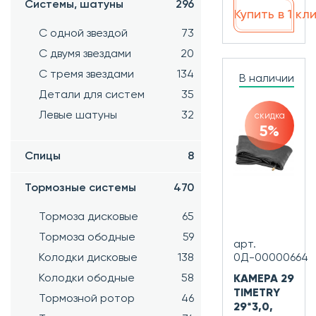
Системы, шатуны
296
Купить в 1 кл
С одной звездой
73
С двумя звездами
20
С тремя звездами
134
В наличии
Детали для систем
35
Левые шатуны
32
скидка
5%
Спицы
8
Тормозные системы
470
Тормоза дисковые
65
Тормоза ободные
59
арт.
Колодки дисковые
138
0Д-00000664
Колодки ободные
58
КАМЕРА 29
TIMETRY
Тормозной ротор
46
29*3,0,