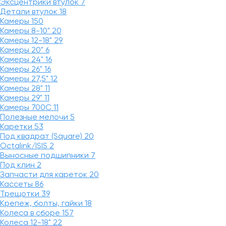
Эксцентрики втулок
7
Детали втулок
18
Камеры
150
Камеры 8-10"
20
Камеры 12-18"
29
Камеры 20"
6
Камеры 24"
16
Камеры 26"
16
Камеры 27,5"
12
Камеры 28"
11
Камеры 29"
11
Камеры 700C
11
Полезные мелочи
5
Каретки
53
Под квадрат (Square)
20
Octalink/ISIS
2
Выносные подшипники
7
Под клин
2
Запчасти для кареток
20
Кассеты
86
Трещотки
39
Крепеж, болты, гайки
18
Колеса в сборе
157
Колеса 12-18"
22