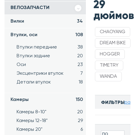
29
ВЕЛОЗАПЧАСТИ
дюймов
Вилки
34
CHAOYANG
Втулки, оси
108
DREAM BIKE
Втулки передние
38
HOGGER
Втулки задние
20
Оси
23
TIMETRY
Эксцентрики втулок
7
WANDA
Детали втулок
18
Камеры
150
разв
ФИЛЬТРЫ
Бренд:
Камеры 8-10"
20
Все
Камеры 12-18"
29
Размер
Камеры 20"
6
колес:
по