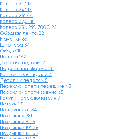
Колеса 20"
12
Колеса 24"
17
Колеса 26"
44
Колеса 27,5"
18
Колеса 28", 29", 700С
22
Ободная лента
22
Манетки
66
Шифтера
34
Обода
18
Педали
162
Детские педали
17
Педали платформы
131
Контактные педали
3
Детали к педалям
5
Переключатели передние
43
Переключатели задние
65
Ролики переключателя
7
Петухи
191
Подшипники
34
Покрышки
981
Покрышки 8"
16
Покрышки 10"
28
Покрышки 12"
32