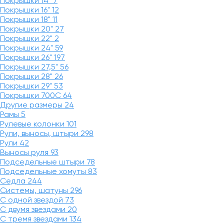
Покрышки 14"
7
Покрышки 16"
12
Покрышки 18"
11
Покрышки 20"
27
Покрышки 22"
2
Покрышки 24"
59
Покрышки 26"
197
Покрышки 27,5"
56
Покрышки 28"
26
Покрышки 29"
53
Покрышки 700C
64
Другие размеры
24
Рамы
5
Рулевые колонки
101
Рули, выносы, штыри
298
Рули
42
Выносы руля
93
Подседельные штыри
78
Подседельные хомуты
83
Седла
244
Системы, шатуны
296
С одной звездой
73
С двумя звездами
20
С тремя звездами
134