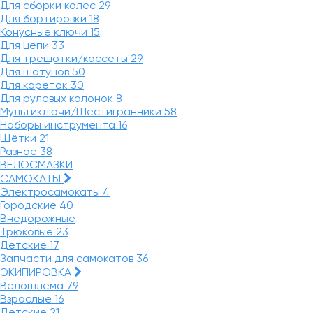
Для сборки колес
29
Для бортировки
18
Конусные ключи
15
Для цепи
33
Для трещотки/кассеты
29
Для шатунов
50
Для кареток
30
Для рулевых колонок
8
Мультиключи/Шестигранники
58
Наборы инструмента
16
Щётки
21
Разное
38
ВЕЛОСМАЗКИ
САМОКАТЫ
Электросамокаты
4
Городские
40
Внедорожные
Трюковые
23
Детские
17
Запчасти для самокатов
36
ЭКИПИРОВКА
Велошлема
79
Взрослые
16
Детские
21