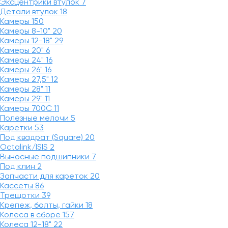
Эксцентрики втулок
7
Детали втулок
18
Камеры
150
Камеры 8-10"
20
Камеры 12-18"
29
Камеры 20"
6
Камеры 24"
16
Камеры 26"
16
Камеры 27,5"
12
Камеры 28"
11
Камеры 29"
11
Камеры 700C
11
Полезные мелочи
5
Каретки
53
Под квадрат (Square)
20
Octalink/ISIS
2
Выносные подшипники
7
Под клин
2
Запчасти для кареток
20
Кассеты
86
Трещотки
39
Крепеж, болты, гайки
18
Колеса в сборе
157
Колеса 12-18"
22