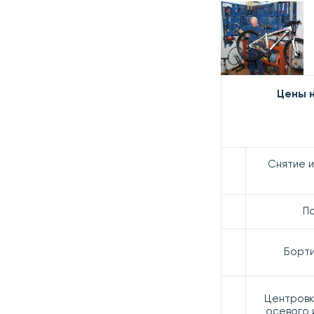
Цены 
Снятие и
П
Борт
Центровк
осевого 