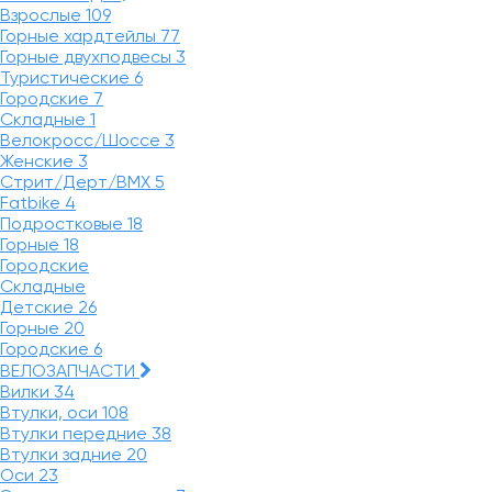
Взрослые
109
Горные хардтейлы
77
Горные двухподвесы
3
Туристические
6
Городские
7
Складные
1
Велокросс/Шоссе
3
Женские
3
Стрит/Дерт/BMX
5
Fatbike
4
Подростковые
18
Горные
18
Городские
Складные
Детские
26
Горные
20
Городские
6
ВЕЛОЗАПЧАСТИ
Вилки
34
Втулки, оси
108
Втулки передние
38
Втулки задние
20
Оси
23