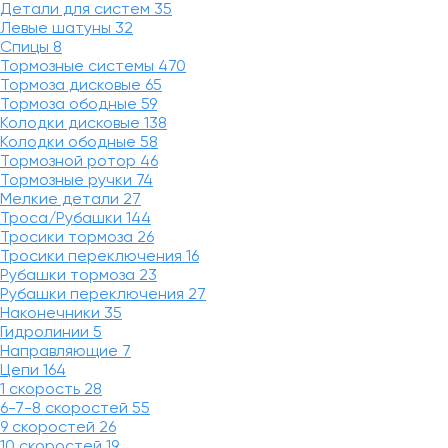
Детали для систем
35
Левые шатуны
32
Спицы
8
Тормозные системы
470
Тормоза дисковые
65
Тормоза ободные
59
Колодки дисковые
138
Колодки ободные
58
Тормозной ротор
46
Тормозные ручки
74
Мелкие детали
27
Троса/Рубашки
144
Тросики тормоза
26
Тросики переключения
16
Рубашки тормоза
23
Рубашки переключения
27
Наконечники
35
Гидролинии
5
Направляющие
7
Цепи
164
1 скорость
28
6-7-8 скоростей
55
9 скоростей
26
10 скоростей
19