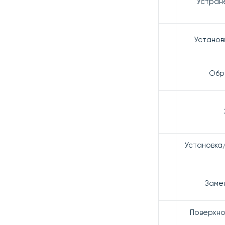
Устран
Установк
Обр
Установка
Заме
Поверхно