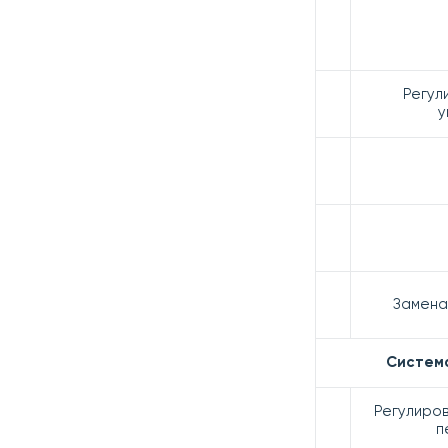
Регул
у
Замена
Система
Регулиро
п