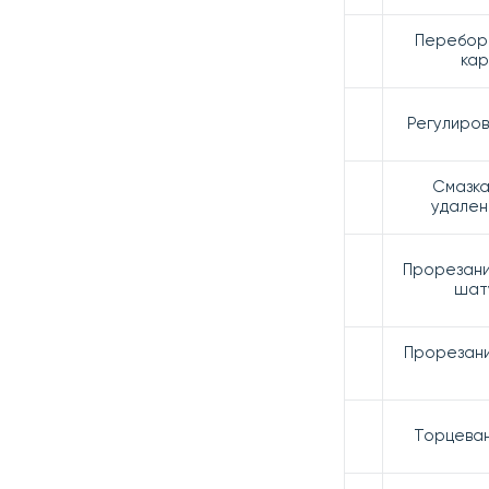
Перебор
кар
Регулиров
Смазка
удален
Прорезани
шат
Прорезани
Торцеван