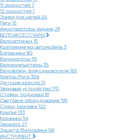
11 скоростей
7
12 скоростей
1
Замки для цепей
24
Пеги
15
Амортизаторы задние
29
ВЕЛОАКСЕССУАРЫ
Велоаптечки
15
Крепления на автомобиль
3
Багажники
80
Велонасосы
115
Велокомпьютеры
35
Велофляги, флягодержатели
165
Грипсы/Рога
306
Детские кресла
21
Звуковые устройства
170
Стойки, подножки
81
Световое оборудование
195
Сумки, рюкзаки
122
Крылья
133
Корзинки
56
Зеркала
27
Защита/Велозамки
169
ИНСТРУМЕНТ