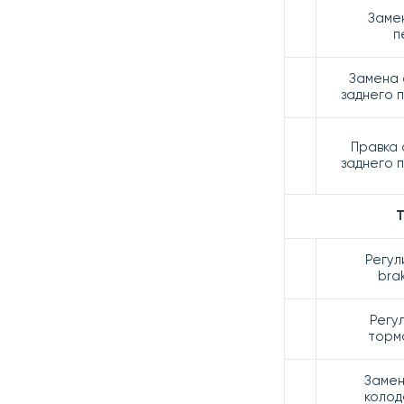
Заме
п
Замена 
заднего 
Правка 
заднего 
Т
Регул
bra
Регу
торм
Замен
колод