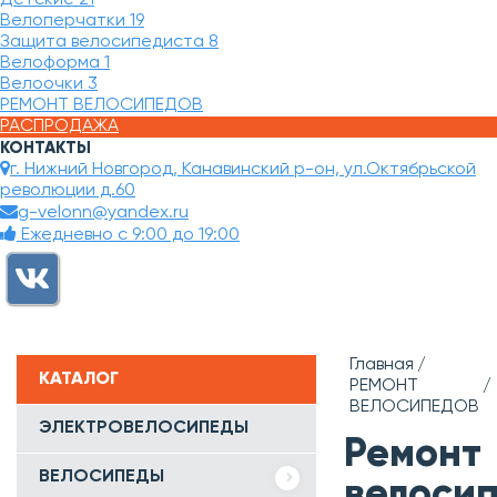
Велоперчатки
19
Защита велосипедиста
8
Велоформа
1
Велоочки
3
РЕМОНТ ВЕЛОСИПЕДОВ
РАСПРОДАЖА
КОНТАКТЫ
г. Нижний Новгород, Канавинский р-он, ул.Октябрьской
революции д.60
g-velonn@yandex.ru
Ежедневно с 9:00 до 19:00
Главная
КАТАЛОГ
РЕМОНТ
ВЕЛОСИПЕДОВ
ЭЛЕКТРОВЕЛОСИПЕДЫ
Ремонт
ВЕЛОСИПЕДЫ
велоси