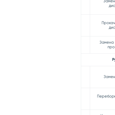
Замен
ди
Прокач
ди
Замена 
про
Р
Замен
Переборк