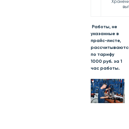
Хранени
вы
Работы, не
указанные в
прайс-листе,
рассчитываютс
по тарифу
1000 руб. за 1
час работы.