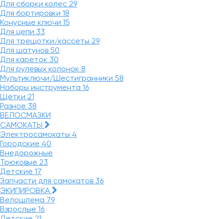
Для сборки колес
29
Для бортировки
18
Конусные ключи
15
Для цепи
33
Для трещотки/кассеты
29
Для шатунов
50
Для кареток
30
Для рулевых колонок
8
Мультиключи/Шестигранники
58
Наборы инструмента
16
Щётки
21
Разное
38
ВЕЛОСМАЗКИ
САМОКАТЫ
Электросамокаты
4
Городские
40
Внедорожные
Трюковые
23
Детские
17
Запчасти для самокатов
36
ЭКИПИРОВКА
Велошлема
79
Взрослые
16
Детские
21