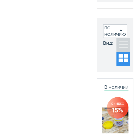
Бренд:
Все
по
наличию
Часто ищут:
Вид:
Новинки
Хиты
продаж
Распродажа
В наличии
скидка
15%