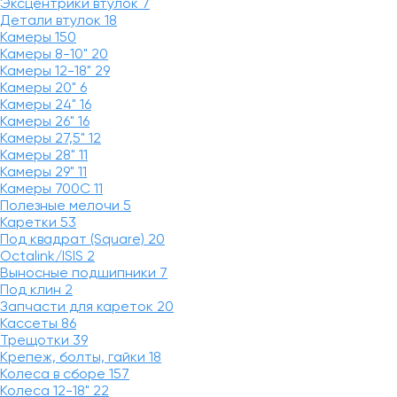
Эксцентрики втулок
7
Детали втулок
18
Камеры
150
Камеры 8-10"
20
Камеры 12-18"
29
Камеры 20"
6
Камеры 24"
16
Камеры 26"
16
Камеры 27,5"
12
Камеры 28"
11
Камеры 29"
11
Камеры 700C
11
Полезные мелочи
5
Каретки
53
Под квадрат (Square)
20
Octalink/ISIS
2
Выносные подшипники
7
Под клин
2
Запчасти для кареток
20
Кассеты
86
Трещотки
39
Крепеж, болты, гайки
18
Колеса в сборе
157
Колеса 12-18"
22