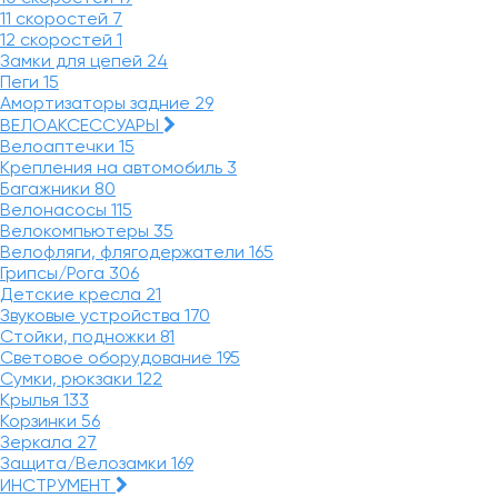
11 скоростей
7
12 скоростей
1
Замки для цепей
24
Пеги
15
Амортизаторы задние
29
ВЕЛОАКСЕССУАРЫ
Велоаптечки
15
Крепления на автомобиль
3
Багажники
80
Велонасосы
115
Велокомпьютеры
35
Велофляги, флягодержатели
165
Грипсы/Рога
306
Детские кресла
21
Звуковые устройства
170
Стойки, подножки
81
Световое оборудование
195
Сумки, рюкзаки
122
Крылья
133
Корзинки
56
Зеркала
27
Защита/Велозамки
169
ИНСТРУМЕНТ