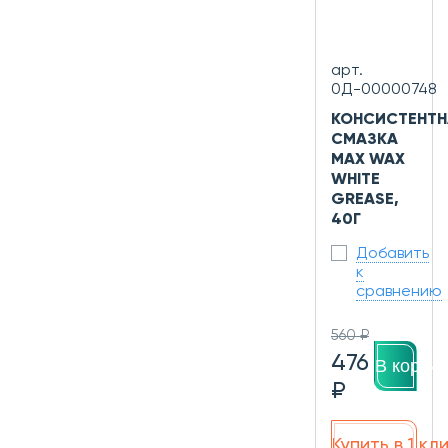
арт.
0Д-00000748
КОНСИСТЕНТН
СМАЗКА
MAX WAX
WHITE
GREASE,
40Г
Добавить
к
сравнению
560 ₽
476
В корзин
₽
Купить в 1 кл