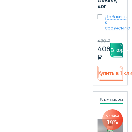
GREASE,
40Г
Добавить
к
сравнению
480 ₽
408
В корзин
₽
Купить в 1 кл
В наличии
скидка
14%