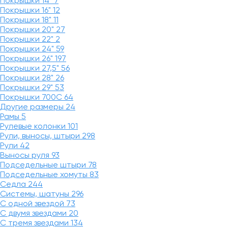
Покрышки 14"
7
Покрышки 16"
12
Покрышки 18"
11
Покрышки 20"
27
Покрышки 22"
2
Покрышки 24"
59
Покрышки 26"
197
Покрышки 27,5"
56
Покрышки 28"
26
Покрышки 29"
53
Покрышки 700C
64
Другие размеры
24
Рамы
5
Рулевые колонки
101
Рули, выносы, штыри
298
Рули
42
Выносы руля
93
Подседельные штыри
78
Подседельные хомуты
83
Седла
244
Системы, шатуны
296
С одной звездой
73
С двумя звездами
20
С тремя звездами
134