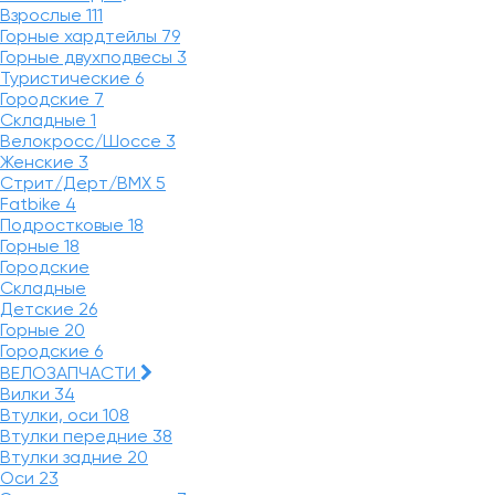
Взрослые
111
Горные хардтейлы
79
Горные двухподвесы
3
Туристические
6
Городские
7
Складные
1
Велокросс/Шоссе
3
Женские
3
Стрит/Дерт/BMX
5
Fatbike
4
Подростковые
18
Горные
18
Городские
Складные
Детские
26
Горные
20
Городские
6
ВЕЛОЗАПЧАСТИ
Вилки
34
Втулки, оси
108
Втулки передние
38
Втулки задние
20
Оси
23