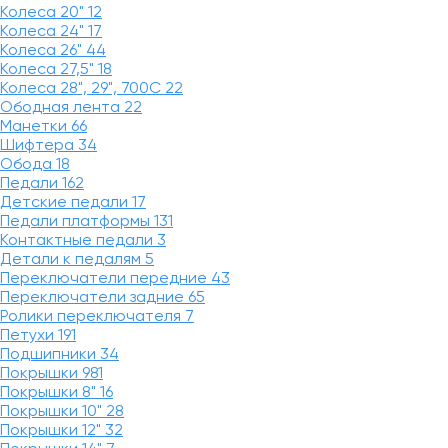
Колеса 20"
12
Колеса 24"
17
Колеса 26"
44
Колеса 27,5"
18
Колеса 28", 29", 700С
22
Ободная лента
22
Манетки
66
Шифтера
34
Обода
18
Педали
162
Детские педали
17
Педали платформы
131
Контактные педали
3
Детали к педалям
5
Переключатели передние
43
Переключатели задние
65
Ролики переключателя
7
Петухи
191
Подшипники
34
Покрышки
981
Покрышки 8"
16
Покрышки 10"
28
Покрышки 12"
32