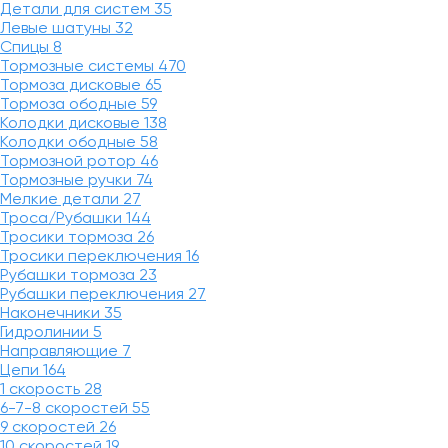
Детали для систем
35
Левые шатуны
32
Спицы
8
Тормозные системы
470
Тормоза дисковые
65
Тормоза ободные
59
Колодки дисковые
138
Колодки ободные
58
Тормозной ротор
46
Тормозные ручки
74
Мелкие детали
27
Троса/Рубашки
144
Тросики тормоза
26
Тросики переключения
16
Рубашки тормоза
23
Рубашки переключения
27
Наконечники
35
Гидролинии
5
Направляющие
7
Цепи
164
1 скорость
28
6-7-8 скоростей
55
9 скоростей
26
10 скоростей
19