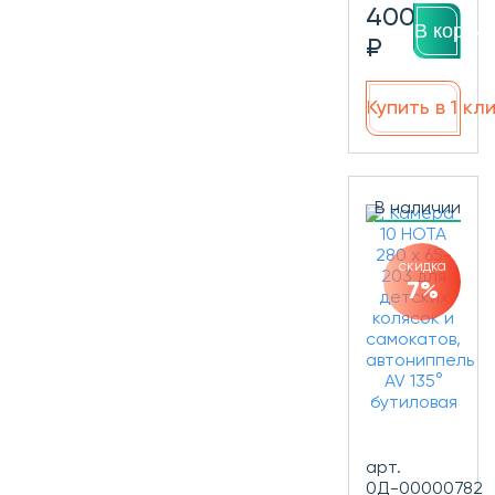
400
В корзин
₽
Купить в 1 кл
В наличии
скидка
7%
арт.
0Д-00000782