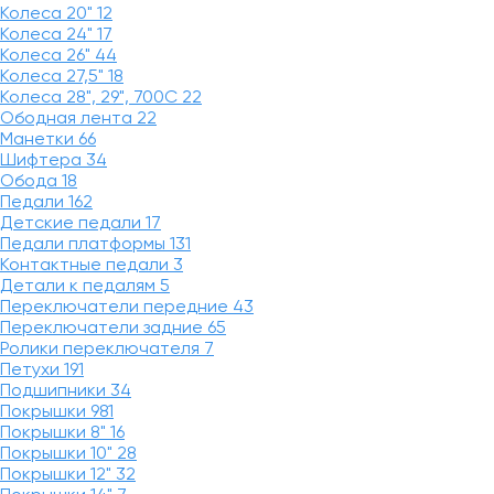
Колеса 20"
12
Колеса 24"
17
Колеса 26"
44
Колеса 27,5"
18
Колеса 28", 29", 700С
22
Ободная лента
22
Манетки
66
Шифтера
34
Обода
18
Педали
162
Детские педали
17
Педали платформы
131
Контактные педали
3
Детали к педалям
5
Переключатели передние
43
Переключатели задние
65
Ролики переключателя
7
Петухи
191
Подшипники
34
Покрышки
981
Покрышки 8"
16
Покрышки 10"
28
Покрышки 12"
32