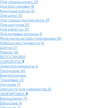
Для сборки колес
29
Для бортировки
18
Конусные ключи
15
Для цепи
33
Для трещотки/кассеты
29
Для шатунов
50
Для кареток
30
Для рулевых колонок
8
Мультиключи/Шестигранники
58
Наборы инструмента
16
Щётки
21
Разное
38
ВЕЛОСМАЗКИ
САМОКАТЫ
Электросамокаты
4
Городские
40
Внедорожные
Трюковые
23
Детские
17
Запчасти для самокатов
36
ЭКИПИРОВКА
Велошлема
79
Взрослые
16
Детские
21