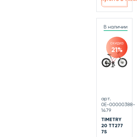
В наличии
скидка
21%
арт.
0Е-00000388-
1479
TIMETRY
20 TT277
7S