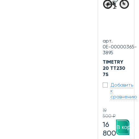
арт.
0Е-00000365-
3895
TIMETRY
20 TT230
7S
Добавить
к
сравнению
19
500 ₽
16
В корзин
800