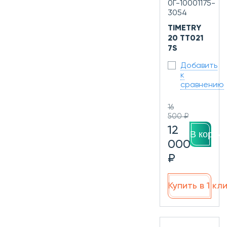
0Г-10001175-
3054
TIMETRY
20 TT021
7S
Добавить
к
сравнению
16
500 ₽
12
В корзин
000
₽
Купить в 1 кл