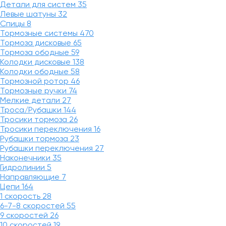
Детали для систем
35
Левые шатуны
32
Спицы
8
Тормозные системы
470
Тормоза дисковые
65
Тормоза ободные
59
Колодки дисковые
138
Колодки ободные
58
Тормозной ротор
46
Тормозные ручки
74
Мелкие детали
27
Троса/Рубашки
144
Тросики тормоза
26
Тросики переключения
16
Рубашки тормоза
23
Рубашки переключения
27
Наконечники
35
Гидролинии
5
Направляющие
7
Цепи
164
1 скорость
28
6-7-8 скоростей
55
9 скоростей
26
10 скоростей
19