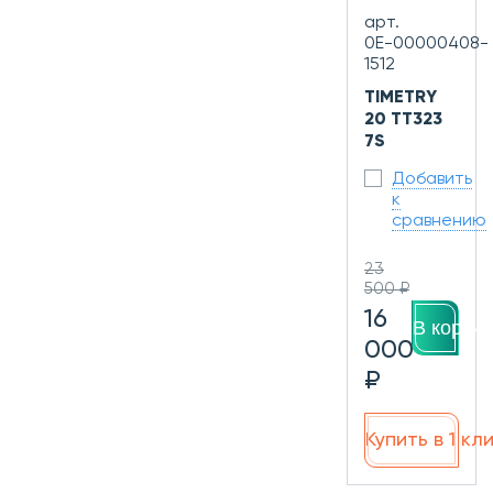
арт.
0Е-00000408-
1512
TIMETRY
20 TT323
7S
Добавить
к
сравнению
23
500 ₽
16
В корзин
000
₽
Купить в 1 кл