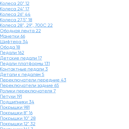
Колеса 20"
12
Колеса 24"
17
Колеса 26"
44
Колеса 27,5"
18
Колеса 28", 29", 700С
22
Ободная лента
22
Манетки
66
Шифтера
34
Обода
18
Педали
162
Детские педали
17
Педали платформы
131
Контактные педали
3
Детали к педалям
5
Переключатели передние
43
Переключатели задние
65
Ролики переключателя
7
Петухи
191
Подшипники
34
Покрышки
981
Покрышки 8"
16
Покрышки 10"
28
Покрышки 12"
32