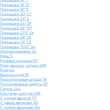
Покрышки 14"
7
Покрышки 16"
12
Покрышки 18"
11
Покрышки 20"
27
Покрышки 22"
2
Покрышки 24"
59
Покрышки 26"
197
Покрышки 27,5"
56
Покрышки 28"
26
Покрышки 29"
53
Покрышки 700C
64
Другие размеры
24
Рамы
5
Рулевые колонки
101
Рули, выносы, штыри
298
Рули
42
Выносы руля
93
Подседельные штыри
78
Подседельные хомуты
83
Седла
244
Системы, шатуны
296
С одной звездой
73
С двумя звездами
20
С тремя звездами
134