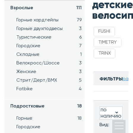
детские
Взрослые
111
велоси
Горные хардтейлы
79
Горные двухподвесы
3
FUSHI
Туристические
6
TIMETRY
Городские
7
TRINX
Складные
1
Велокросс/Шоссе
3
Женские
3
разв
ФИЛЬТРЫ
Стрит/Дерт/BMX
5
Бренд:
Fatbike
4
Все
Размер
колес:
Подростковые
18
по
Все
наличию
Горные
18
Кол-во
Вид:
Городские
скоростей: