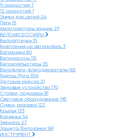
11 скоростей
7
12 скоростей
1
Замки для цепей
24
Пеги
15
Амортизаторы задние
29
ВЕЛОАКСЕССУАРЫ
Велоаптечки
15
Крепления на автомобиль
3
Багажники
80
Велонасосы
115
Велокомпьютеры
35
Велофляги, флягодержатели
165
Грипсы/Рога
306
Детские кресла
21
Звуковые устройства
170
Стойки, подножки
81
Световое оборудование
195
Сумки, рюкзаки
122
Крылья
133
Корзинки
56
Зеркала
27
Защита/Велозамки
169
ИНСТРУМЕНТ