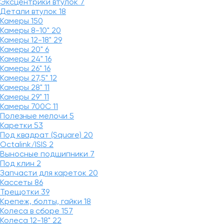
Эксцентрики втулок
7
Детали втулок
18
Камеры
150
Камеры 8-10"
20
Камеры 12-18"
29
Камеры 20"
6
Камеры 24"
16
Камеры 26"
16
Камеры 27,5"
12
Камеры 28"
11
Камеры 29"
11
Камеры 700C
11
Полезные мелочи
5
Каретки
53
Под квадрат (Square)
20
Octalink/ISIS
2
Выносные подшипники
7
Под клин
2
Запчасти для кареток
20
Кассеты
86
Трещотки
39
Крепеж, болты, гайки
18
Колеса в сборе
157
Колеса 12-18"
22