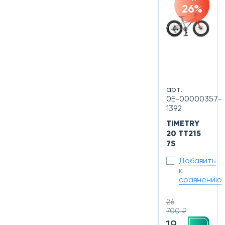
26%
арт.
0Е-00000357-
1392
TIMETRY
20 TT215
7S
Добавить
к
сравнению
26
700 ₽
19