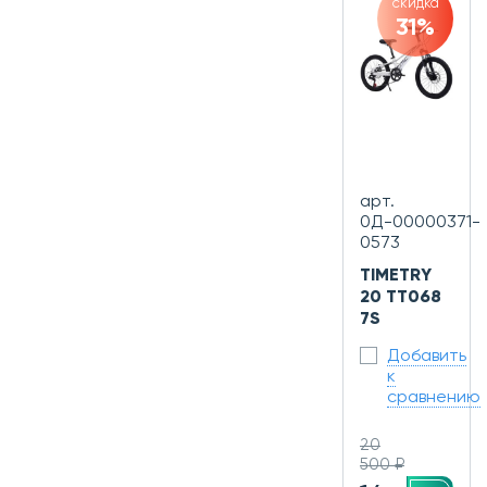
скидка
31%
арт.
0Д-00000371-
0573
TIMETRY
20 TT068
7S
Добавить
к
сравнению
20
500 ₽