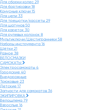
Для сборки колес
29
Для бортировки
18
Конусные ключи
15
Для цепи
33
Для трещотки/кассеты
29
Для шатунов
50
Для кареток
30
Для рулевых колонок
8
Мультиключи/Шестигранники
58
Наборы инструмента
16
Щётки
21
Разное
38
ВЕЛОСМАЗКИ
САМОКАТЫ
Электросамокаты
4
Городские
40
Внедорожные
Трюковые
23
Детские
17
Запчасти для самокатов
36
ЭКИПИРОВКА
Велошлема
79
Взрослые
16
Детские
21