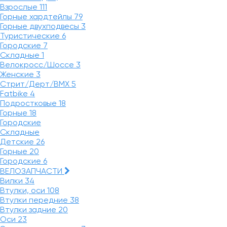
Взрослые
111
Горные хардтейлы
79
Горные двухподвесы
3
Туристические
6
Городские
7
Складные
1
Велокросс/Шоссе
3
Женские
3
Стрит/Дерт/BMX
5
Fatbike
4
Подростковые
18
Горные
18
Городские
Складные
Детские
26
Горные
20
Городские
6
ВЕЛОЗАПЧАСТИ
Вилки
34
Втулки, оси
108
Втулки передние
38
Втулки задние
20
Оси
23