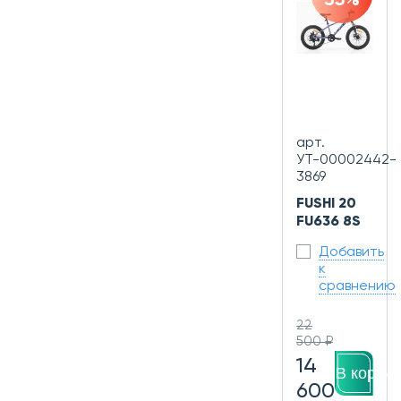
35%
арт.
УТ-00002442-
3869
FUSHI 20
FU636 8S
Добавить
к
сравнению
22
500 ₽
14
В корзин
600