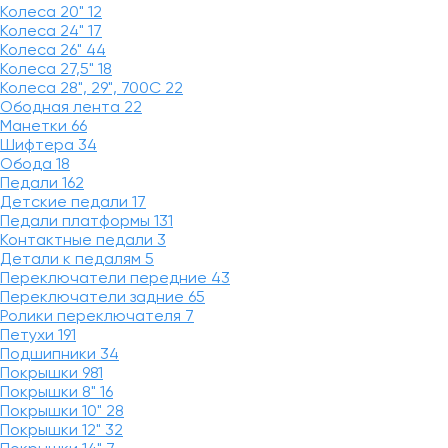
Колеса 20"
12
Колеса 24"
17
Колеса 26"
44
Колеса 27,5"
18
Колеса 28", 29", 700С
22
Ободная лента
22
Манетки
66
Шифтера
34
Обода
18
Педали
162
Детские педали
17
Педали платформы
131
Контактные педали
3
Детали к педалям
5
Переключатели передние
43
Переключатели задние
65
Ролики переключателя
7
Петухи
191
Подшипники
34
Покрышки
981
Покрышки 8"
16
Покрышки 10"
28
Покрышки 12"
32