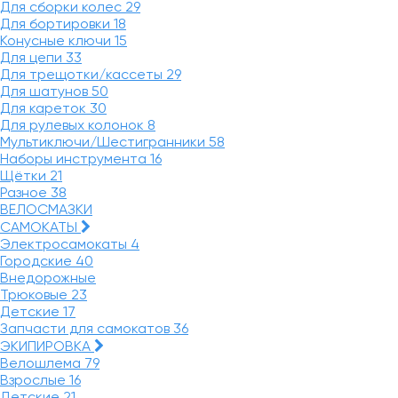
Для сборки колес
29
Для бортировки
18
Конусные ключи
15
Для цепи
33
Для трещотки/кассеты
29
Для шатунов
50
Для кареток
30
Для рулевых колонок
8
Мультиключи/Шестигранники
58
Наборы инструмента
16
Щётки
21
Разное
38
ВЕЛОСМАЗКИ
САМОКАТЫ
Электросамокаты
4
Городские
40
Внедорожные
Трюковые
23
Детские
17
Запчасти для самокатов
36
ЭКИПИРОВКА
Велошлема
79
Взрослые
16
Детские
21