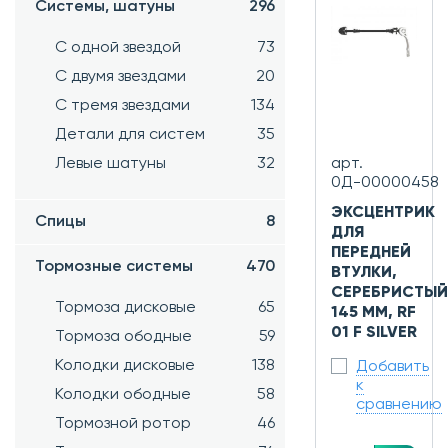
Системы, шатуны
296
С одной звездой
73
С двумя звездами
20
С тремя звездами
134
Детали для систем
35
Левые шатуны
32
арт.
0Д-00000458
ЭКСЦЕНТРИК
Спицы
8
ДЛЯ
ПЕРЕДНЕЙ
Тормозные системы
470
ВТУЛКИ,
СЕРЕБРИСТЫЙ
Тормоза дисковые
65
145 ММ, RF
01 F SILVER
Тормоза ободные
59
Колодки дисковые
138
Добавить
к
Колодки ободные
58
сравнению
Тормозной ротор
46