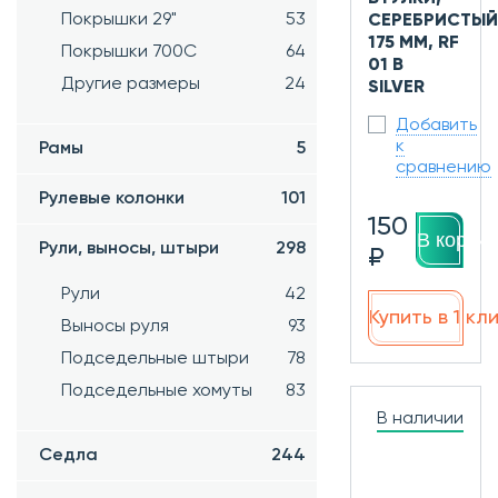
Покрышки 29"
53
СЕРЕБРИСТЫЙ
175 ММ, RF
Покрышки 700C
64
01 B
Другие размеры
24
SILVER
Добавить
к
Рамы
5
сравнению
Рулевые колонки
101
150
В корзин
Рули, выносы, штыри
298
₽
Рули
42
Купить в 1 кл
Выносы руля
93
Подседельные штыри
78
Подседельные хомуты
83
В наличии
Седла
244