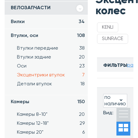
ВЕЛОЗАПЧАСТИ
колес
Вилки
34
KENLI
Втулки, оси
108
SUNRACE
Втулки передние
38
Втулки задние
20
разв
ФИЛЬТРЫ
Оси
23
Бренд:
Эксцентрики втулок
7
Все
Детали втулок
18
по
Камеры
150
наличию
Часто ищут:
Вид:
Камеры 8-10"
20
Новинки
Камеры 12-18"
29
Хиты
продаж
Камеры 20"
6
Распродажа