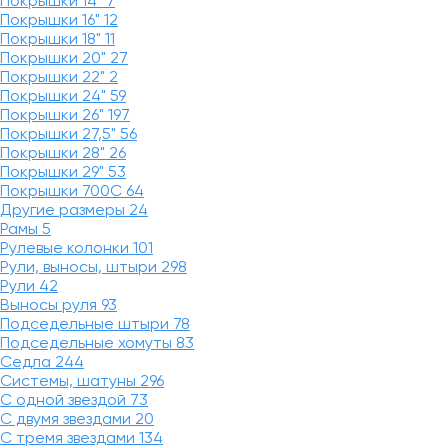
Покрышки 14"
7
Покрышки 16"
12
Покрышки 18"
11
Покрышки 20"
27
Покрышки 22"
2
Покрышки 24"
59
Покрышки 26"
197
Покрышки 27,5"
56
Покрышки 28"
26
Покрышки 29"
53
Покрышки 700C
64
Другие размеры
24
Рамы
5
Рулевые колонки
101
Рули, выносы, штыри
298
Рули
42
Выносы руля
93
Подседельные штыри
78
Подседельные хомуты
83
Седла
244
Системы, шатуны
296
С одной звездой
73
С двумя звездами
20
С тремя звездами
134