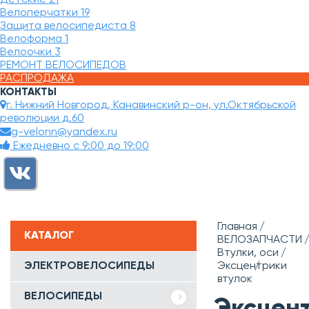
Велоперчатки
19
Защита велосипедиста
8
Велоформа
1
Велоочки
3
РЕМОНТ ВЕЛОСИПЕДОВ
РАСПРОДАЖА
КОНТАКТЫ
г. Нижний Новгород, Канавинский р-он, ул.Октябрьской
революции д.60
g-velonn@yandex.ru
Ежедневно с 9:00 до 19:00
Главная
КАТАЛОГ
ВЕЛОЗАПЧАСТИ
Втулки, оси
ЭЛЕКТРОВЕЛОСИПЕДЫ
Эксцентрики
втулок
ВЕЛОСИПЕДЫ
Эксцен