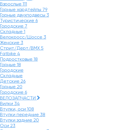
Взрослые
111
Горные хардтейлы
79
Горные двухподвесы
3
Туристические
6
Городские
7
Складные
1
Велокросс/Шоссе
3
Женские
3
Стрит/Дерт/BMX
5
Fatbike
4
Подростковые
18
Горные
18
Городские
Складные
Детские
26
Горные
20
Городские
6
ВЕЛОЗАПЧАСТИ
Вилки
34
Втулки, оси
108
Втулки передние
38
Втулки задние
20
Оси
23