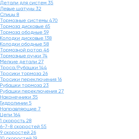
Детали для систем
35
Левые шатуны
32
Спицы
8
Тормозные системы
470
Тормоза дисковые
65
Тормоза ободные
59
Колодки дисковые
138
Колодки ободные
58
Тормозной ротор
46
Тормозные ручки
74
Мелкие детали
27
Троса/Рубашки
144
Тросики тормоза
26
Тросики переключения
16
Рубашки тормоза
23
Рубашки переключения
27
Наконечники
35
Гидролинии
5
Направляющие
7
Цепи
164
1 скорость
28
6-7-8 скоростей
55
9 скоростей
26
10 скоростей
19