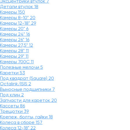
Эксцентрики втулок
7
Детали втулок
18
Камеры
150
Камеры 8-10"
20
Камеры 12-18"
29
Камеры 20"
6
Камеры 24"
16
Камеры 26"
16
Камеры 27,5"
12
Камеры 28"
11
Камеры 29"
11
Камеры 700C
11
Полезные мелочи
5
Каретки
53
Под квадрат (Square)
20
Octalink/ISIS
2
Выносные подшипники
7
Под клин
2
Запчасти для кареток
20
Кассеты
86
Трещотки
39
Крепеж, болты, гайки
18
Колеса в сборе
157
Колеса 12-18"
22