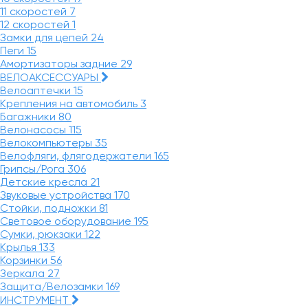
11 скоростей
7
12 скоростей
1
Замки для цепей
24
Пеги
15
Амортизаторы задние
29
ВЕЛОАКСЕССУАРЫ
Велоаптечки
15
Крепления на автомобиль
3
Багажники
80
Велонасосы
115
Велокомпьютеры
35
Велофляги, флягодержатели
165
Грипсы/Рога
306
Детские кресла
21
Звуковые устройства
170
Стойки, подножки
81
Световое оборудование
195
Сумки, рюкзаки
122
Крылья
133
Корзинки
56
Зеркала
27
Защита/Велозамки
169
ИНСТРУМЕНТ