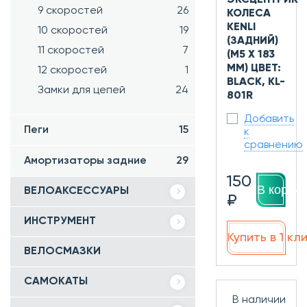
9 скоростей
26
КОЛЕСА
KENLI
10 скоростей
19
(ЗАДНИЙ)
11 скоростей
7
(М5 X 183
MM) ЦВЕТ:
12 скоростей
1
BLACK, KL-
Замки для цепей
24
801R
Добавить
Пеги
15
к
сравнению
Амортизаторы задние
29
150
В корзин
ВЕЛОАКСЕССУАРЫ
₽
ИНСТРУМЕНТ
Купить в 1 кл
ВЕЛОСМАЗКИ
САМОКАТЫ
В наличии