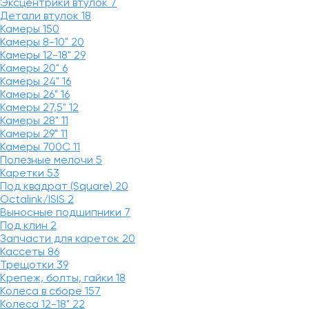
Эксцентрики втулок
7
Детали втулок
18
Камеры
150
Камеры 8-10"
20
Камеры 12-18"
29
Камеры 20"
6
Камеры 24"
16
Камеры 26"
16
Камеры 27,5"
12
Камеры 28"
11
Камеры 29"
11
Камеры 700C
11
Полезные мелочи
5
Каретки
53
Под квадрат (Square)
20
Octalink/ISIS
2
Выносные подшипники
7
Под клин
2
Запчасти для кареток
20
Кассеты
86
Трещотки
39
Крепеж, болты, гайки
18
Колеса в сборе
157
Колеса 12-18"
22