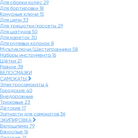
Для сборки колес
29
Для бортировки
18
Конусные ключи
15
Для цепи
33
Для трещотки/кассеты
29
Для шатунов
50
Для кареток
30
Для рулевых колонок
8
Мультиключи/Шестигранники
58
Наборы инструмента
16
Щётки
21
Разное
38
ВЕЛОСМАЗКИ
САМОКАТЫ
Электросамокаты
4
Городские
40
Внедорожные
Трюковые
23
Детские
17
Запчасти для самокатов
36
ЭКИПИРОВКА
Велошлема
79
Взрослые
16
Детские
21