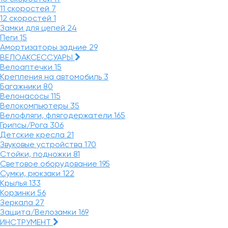
11 скоростей
7
12 скоростей
1
Замки для цепей
24
Пеги
15
Амортизаторы задние
29
ВЕЛОАКСЕССУАРЫ
Велоаптечки
15
Крепления на автомобиль
3
Багажники
80
Велонасосы
115
Велокомпьютеры
35
Велофляги, флягодержатели
165
Грипсы/Рога
306
Детские кресла
21
Звуковые устройства
170
Стойки, подножки
81
Световое оборудование
195
Сумки, рюкзаки
122
Крылья
133
Корзинки
56
Зеркала
27
Защита/Велозамки
169
ИНСТРУМЕНТ