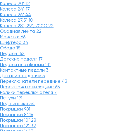
Колеса 20"
12
Колеса 24"
17
Колеса 26"
44
Колеса 27,5"
18
Колеса 28", 29", 700С
22
Ободная лента
22
Манетки
66
Шифтера
34
Обода
18
Педали
162
Детские педали
17
Педали платформы
131
Контактные педали
3
Детали к педалям
5
Переключатели передние
43
Переключатели задние
65
Ролики переключателя
7
Петухи
191
Подшипники
34
Покрышки
981
Покрышки 8"
16
Покрышки 10"
28
Покрышки 12"
32