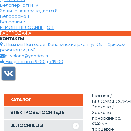
Велоперчатки
19
Защита велосипедиста
8
Велоформа
1
Велоочки
3
РЕМОНТ ВЕЛОСИПЕДОВ
РАСПРОДАЖА
КОНТАКТЫ
г. Нижний Новгород, Канавинский р-он, ул.Октябрьской
революции д.60
g-velonn@yandex.ru
Ежедневно с 9:00 до 19:00
Главная
КАТАЛОГ
ВЕЛОАКСЕССУАР
Зеркала
ЭЛЕКТРОВЕЛОСИПЕДЫ
Зеркало
панорамное,
Ø45мм,
ВЕЛОСИПЕДЫ
торцевое