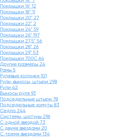
Покрышки 14"
7
Покрышки 16"
12
Покрышки 18"
11
Покрышки 20"
27
Покрышки 22"
2
Покрышки 24"
59
Покрышки 26"
197
Покрышки 27,5"
56
Покрышки 28"
26
Покрышки 29"
53
Покрышки 700C
64
Другие размеры
24
Рамы
5
Рулевые колонки
101
Рули, выносы, штыри
298
Рули
42
Выносы руля
93
Подседельные штыри
78
Подседельные хомуты
83
Седла
244
Системы, шатуны
296
С одной звездой
73
С двумя звездами
20
С тремя звездами
134