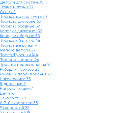
Детали для систем
35
Левые шатуны
32
Спицы
8
Тормозные системы
470
Тормоза дисковые
65
Тормоза ободные
59
Колодки дисковые
138
Колодки ободные
58
Тормозной ротор
46
Тормозные ручки
74
Мелкие детали
27
Троса/Рубашки
144
Тросики тормоза
26
Тросики переключения
16
Рубашки тормоза
23
Рубашки переключения
27
Наконечники
35
Гидролинии
5
Направляющие
7
Цепи
164
1 скорость
28
6-7-8 скоростей
55
9 скоростей
26
10 скоростей
19