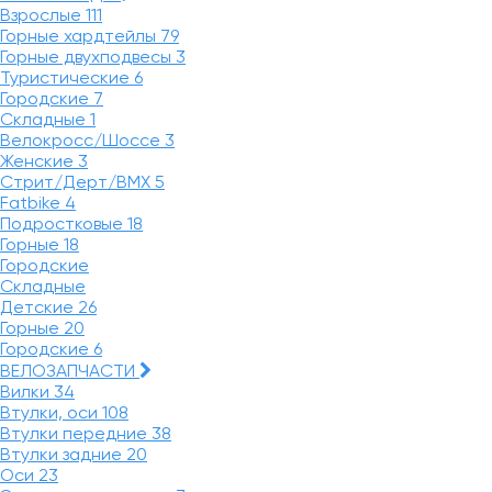
Взрослые
111
Горные хардтейлы
79
Горные двухподвесы
3
Туристические
6
Городские
7
Складные
1
Велокросс/Шоссе
3
Женские
3
Стрит/Дерт/BMX
5
Fatbike
4
Подростковые
18
Горные
18
Городские
Складные
Детские
26
Горные
20
Городские
6
ВЕЛОЗАПЧАСТИ
Вилки
34
Втулки, оси
108
Втулки передние
38
Втулки задние
20
Оси
23