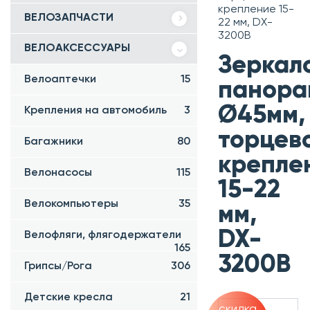
крепление 15-
ВЕЛОЗАПЧАСТИ
22 мм, DX-
3200B
ВЕЛОАКСЕССУАРЫ
Зеркал
Велоаптечки
15
панора
Ø45мм,
Крепления на автомобиль
3
торцев
Багажники
80
крепле
Велонасосы
115
15-22
Велокомпьютеры
35
мм,
DX-
Велофляги, флягодержатели
165
3200B
Грипсы/Рога
306
Детские кресла
21
скидка