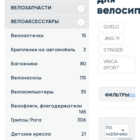
велоси
ВЕЛОЗАПЧАСТИ
ВЕЛОАКСЕССУАРЫ
GVELO
Велоаптечки
15
JING YI
Крепления на автомобиль
3
STINGER
VINCA
Багажники
80
SPORT
Велонасосы
115
Велокомпьютеры
35
разв
ФИЛЬТРЫ
Бренд:
Велофляги, флягодержатели
Все
165
Грипсы/Рога
306
по
наличию
Детские кресла
21