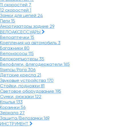
11 скоростей
7
12 скоростей
1
Замки для цепей
24
Пеги
15
Амортизаторы задние
29
ВЕЛОАКСЕССУАРЫ
Велоаптечки
15
Крепления на автомобиль
3
Багажники
80
Велонасосы
115
Велокомпьютеры
35
Велофляги, флягодержатели
165
Грипсы/Рога
306
Детские кресла
21
Звуковые устройства
170
Стойки, подножки
81
Световое оборудование
195
Сумки, рюкзаки
122
Крылья
133
Корзинки
56
Зеркала
27
Защита/Велозамки
169
ИНСТРУМЕНТ