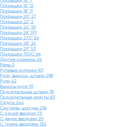
Покрышки 14"
7
Покрышки 16"
12
Покрышки 18"
11
Покрышки 20"
27
Покрышки 22"
2
Покрышки 24"
59
Покрышки 26"
197
Покрышки 27,5"
56
Покрышки 28"
26
Покрышки 29"
53
Покрышки 700C
64
Другие размеры
24
Рамы
5
Рулевые колонки
101
Рули, выносы, штыри
298
Рули
42
Выносы руля
93
Подседельные штыри
78
Подседельные хомуты
83
Седла
244
Системы, шатуны
296
С одной звездой
73
С двумя звездами
20
С тремя звездами
134