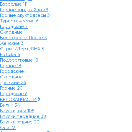
Взрослые
111
Горные хардтейлы
79
Горные двухподвесы
3
Туристические
6
Городские
7
Складные
1
Велокросс/Шоссе
3
Женские
3
Стрит/Дерт/BMX
5
Fatbike
4
Подростковые
18
Горные
18
Городские
Складные
Детские
26
Горные
20
Городские
6
ВЕЛОЗАПЧАСТИ
Вилки
34
Втулки, оси
108
Втулки передние
38
Втулки задние
20
Оси
23