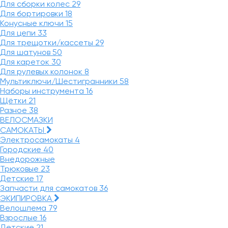
Для сборки колес
29
Для бортировки
18
Конусные ключи
15
Для цепи
33
Для трещотки/кассеты
29
Для шатунов
50
Для кареток
30
Для рулевых колонок
8
Мультиключи/Шестигранники
58
Наборы инструмента
16
Щётки
21
Разное
38
ВЕЛОСМАЗКИ
САМОКАТЫ
Электросамокаты
4
Городские
40
Внедорожные
Трюковые
23
Детские
17
Запчасти для самокатов
36
ЭКИПИРОВКА
Велошлема
79
Взрослые
16
Детские
21