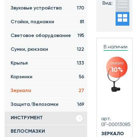
Часто ищут:
Вид:
Звуковые устройства
170
Новинки
Хиты
продаж
Стойки, подножки
81
Распродажа
Световое оборудование
195
В наличии
Сумки, рюкзаки
122
Крылья
133
скидка
10%
Корзинки
56
Зеркала
27
Защита/Велозамки
169
ИНСТРУМЕНТ
арт.
0Г-00013085
ВЕЛОСМАЗКИ
ЗЕРКАЛО