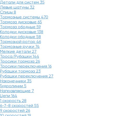
Детали для систем
35
Левые шатуны
32
Спицы
8
Тормозные системы
470
Тормоза дисковые
65
Тормоза ободные
59
Колодки дисковые
138
Колодки ободные
58
Тормозной ротор
46
Тормозные ручки
74
Мелкие детали
27
Троса/Рубашки
144
Тросики тормоза
26
Тросики переключения
16
Рубашки тормоза
23
Рубашки переключения
27
Наконечники
35
Гидролинии
5
Направляющие
7
Цепи
164
1 скорость
28
6-7-8 скоростей
55
9 скоростей
26
10 скоростей
19