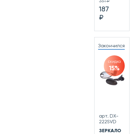
351 ₽
187
₽
Закончился
скидка
15%
арт. DX-
222SVD
ЗЕРКАЛО