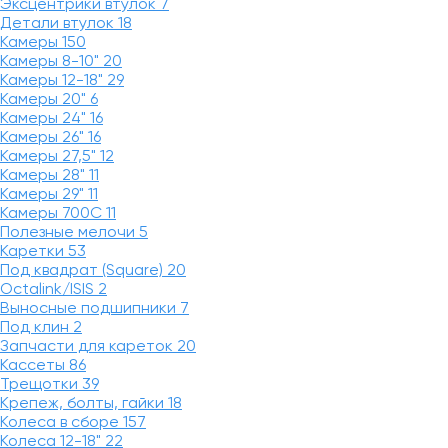
Эксцентрики втулок
7
Детали втулок
18
Камеры
150
Камеры 8-10"
20
Камеры 12-18"
29
Камеры 20"
6
Камеры 24"
16
Камеры 26"
16
Камеры 27,5"
12
Камеры 28"
11
Камеры 29"
11
Камеры 700C
11
Полезные мелочи
5
Каретки
53
Под квадрат (Square)
20
Octalink/ISIS
2
Выносные подшипники
7
Под клин
2
Запчасти для кареток
20
Кассеты
86
Трещотки
39
Крепеж, болты, гайки
18
Колеса в сборе
157
Колеса 12-18"
22