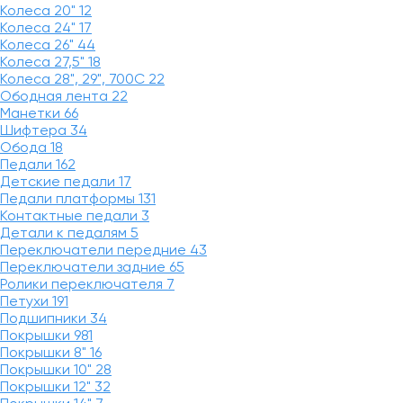
Колеса 20"
12
Колеса 24"
17
Колеса 26"
44
Колеса 27,5"
18
Колеса 28", 29", 700С
22
Ободная лента
22
Манетки
66
Шифтера
34
Обода
18
Педали
162
Детские педали
17
Педали платформы
131
Контактные педали
3
Детали к педалям
5
Переключатели передние
43
Переключатели задние
65
Ролики переключателя
7
Петухи
191
Подшипники
34
Покрышки
981
Покрышки 8"
16
Покрышки 10"
28
Покрышки 12"
32