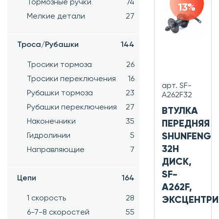
Тормозные ручки
74
13%
Мелкие детали
27
Троса/Рубашки
144
Тросики тормоза
26
Тросики переключения
16
арт. SF-
Рубашки тормоза
23
A262F32
Рубашки переключения
27
ВТУЛКА
Наконечники
35
ПЕРЕДНЯЯ
SHUNFENG
Гидролинии
5
32H
Направляющие
7
ДИСК,
SF-
Цепи
164
A262F,
1 скорость
28
ЭКСЦЕНТРИ
6-7-8 скоростей
55