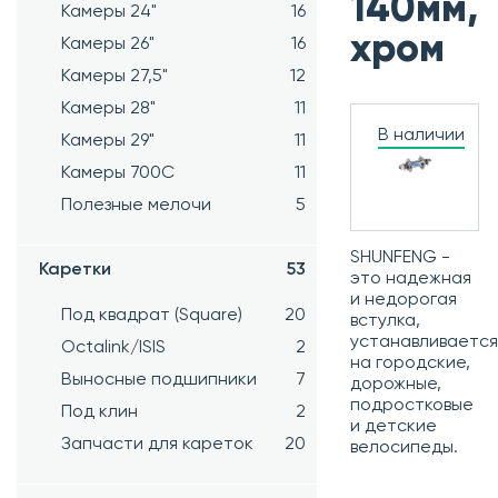
140мм,
Камеры 24"
16
хром
Камеры 26"
16
Камеры 27,5"
12
Камеры 28"
11
В наличии
Камеры 29"
11
Камеры 700C
11
Полезные мелочи
5
SHUNFENG -
Каретки
53
это надежная
и недорогая
Под квадрат (Square)
20
встулка,
устанавливается
Octalink/ISIS
2
на городские,
Выносные подшипники
7
дорожные,
подростковые
Под клин
2
и детские
Запчасти для кареток
20
велосипеды.