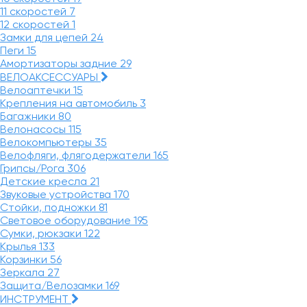
11 скоростей
7
12 скоростей
1
Замки для цепей
24
Пеги
15
Амортизаторы задние
29
ВЕЛОАКСЕССУАРЫ
Велоаптечки
15
Крепления на автомобиль
3
Багажники
80
Велонасосы
115
Велокомпьютеры
35
Велофляги, флягодержатели
165
Грипсы/Рога
306
Детские кресла
21
Звуковые устройства
170
Стойки, подножки
81
Световое оборудование
195
Сумки, рюкзаки
122
Крылья
133
Корзинки
56
Зеркала
27
Защита/Велозамки
169
ИНСТРУМЕНТ