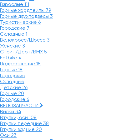
Взрослые
111
Горные хардтейлы
79
Горные двухподвесы
3
Туристические
6
Городские
7
Складные
1
Велокросс/Шоссе
3
Женские
3
Стрит/Дерт/BMX
5
Fatbike
4
Подростковые
18
Горные
18
Городские
Складные
Детские
26
Горные
20
Городские
6
ВЕЛОЗАПЧАСТИ
Вилки
34
Втулки, оси
108
Втулки передние
38
Втулки задние
20
Оси
23