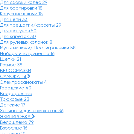
Для сборки колес
29
Для бортировки
18
Конусные ключи
15
Для цепи
33
Для трещотки/кассеты
29
Для шатунов
50
Для кареток
30
Для рулевых колонок
8
Мультиключи/Шестигранники
58
Наборы инструмента
16
Щётки
21
Разное
38
ВЕЛОСМАЗКИ
САМОКАТЫ
Электросамокаты
4
Городские
40
Внедорожные
Трюковые
23
Детские
17
Запчасти для самокатов
36
ЭКИПИРОВКА
Велошлема
79
Взрослые
16
Детские
21