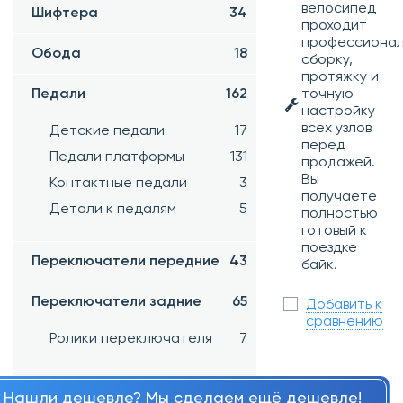
велосипед
Шифтера
34
проходит
профессиона
Обода
18
сборку,
протяжку и
точную
Педали
162
настройку
всех узлов
Детские педали
17
перед
Педали платформы
131
продажей.
Вы
Контактные педали
3
получаете
Детали к педалям
5
полностью
готовый к
поездке
Переключатели передние
43
байк.
Переключатели задние
65
Добавить к
сравнению
Ролики переключателя
7
Петухи
191
Нашли дешевле? Мы сделаем ещё дешевле!