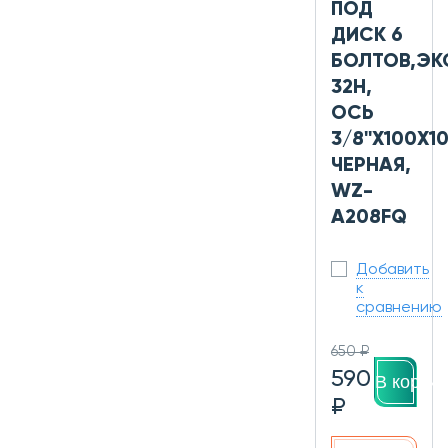
ПОД
ДИСК 6
БОЛТОВ,ЭК
32H,
ОСЬ
3/8''Х100X1
ЧЕРНАЯ,
WZ-
A208FQ
Добавить
к
сравнению
650 ₽
590
В корзин
₽