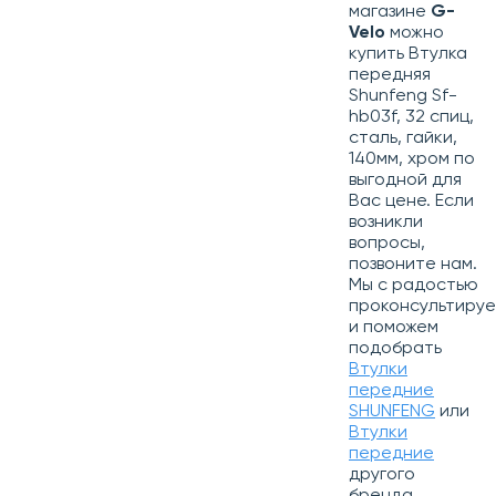
магазине
G-
Velo
можно
купить Втулка
передняя
Shunfeng Sf-
hb03f, 32 спиц,
сталь, гайки,
140мм, хром по
выгодной для
Вас цене. Если
возникли
вопросы,
позвоните нам.
Мы с радостью
проконсультиру
и поможем
подобрать
Втулки
передние
SHUNFENG
или
Втулки
передние
другого
бренда.