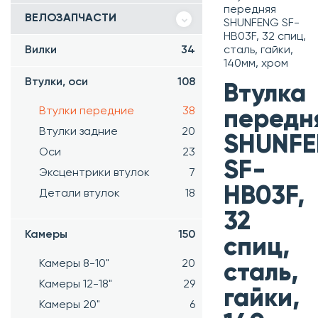
передняя
ВЕЛОЗАПЧАСТИ
SHUNFENG SF-
HB03F, 32 спиц,
Вилки
34
сталь, гайки,
140мм, хром
Втулки, оси
108
Втулка
Втулки передние
38
передн
Втулки задние
20
SHUNF
Оси
23
SF-
Эксцентрики втулок
7
HB03F,
Детали втулок
18
32
Камеры
150
спиц,
Камеры 8-10"
20
сталь,
Камеры 12-18"
29
гайки,
Камеры 20"
6