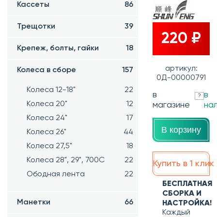
Кассеты
86
Трещотки
39
220 ₽
Крепеж, болты, гайки
18
артикул:
Колеса в сборе
157
0Д-00000791
Колеса 12-18"
22
в
в
?
Колеса 20"
12
магазине
на
Колеса 24"
17
В корзину
Колеса 26"
44
Колеса 27,5"
18
Колеса 28", 29", 700С
22
Купить в 1 клик
Ободная лента
22
БЕСПЛАТНАЯ
СБОРКА И
Манетки
66
НАСТРОЙКА!
Каждый