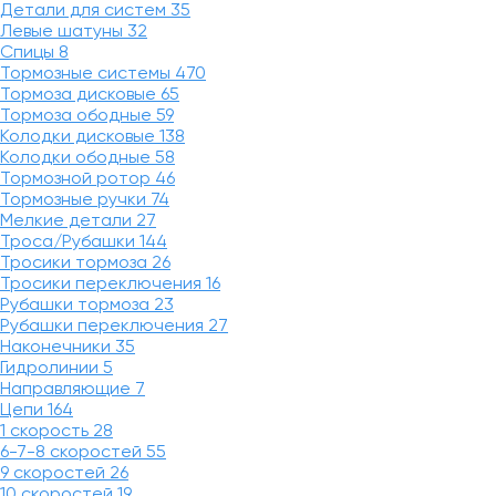
Детали для систем
35
Левые шатуны
32
Спицы
8
Тормозные системы
470
Тормоза дисковые
65
Тормоза ободные
59
Колодки дисковые
138
Колодки ободные
58
Тормозной ротор
46
Тормозные ручки
74
Мелкие детали
27
Троса/Рубашки
144
Тросики тормоза
26
Тросики переключения
16
Рубашки тормоза
23
Рубашки переключения
27
Наконечники
35
Гидролинии
5
Направляющие
7
Цепи
164
1 скорость
28
6-7-8 скоростей
55
9 скоростей
26
10 скоростей
19