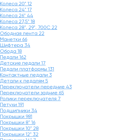
Колеса 20"
12
Колеса 24"
17
Колеса 26"
44
Колеса 27,5"
18
Колеса 28", 29", 700С
22
Ободная лента
22
Манетки
66
Шифтера
34
Обода
18
Педали
162
Детские педали
17
Педали платформы
131
Контактные педали
3
Детали к педалям
5
Переключатели передние
43
Переключатели задние
65
Ролики переключателя
7
Петухи
191
Подшипники
34
Покрышки
981
Покрышки 8"
16
Покрышки 10"
28
Покрышки 12"
32