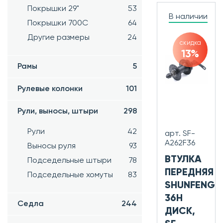
Покрышки 29"
53
В наличии
Покрышки 700C
64
Другие размеры
24
скидка
13%
Рамы
5
Рулевые колонки
101
Рули, выносы, штыри
298
Рули
42
арт. SF-
A262F36
Выносы руля
93
ВТУЛКА
Подседельные штыри
78
ПЕРЕДНЯЯ
Подседельные хомуты
83
SHUNFENG
36H
Седла
244
ДИСК,