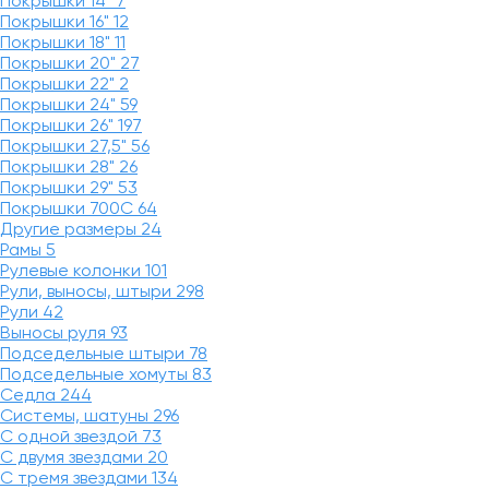
Покрышки 14"
7
Покрышки 16"
12
Покрышки 18"
11
Покрышки 20"
27
Покрышки 22"
2
Покрышки 24"
59
Покрышки 26"
197
Покрышки 27,5"
56
Покрышки 28"
26
Покрышки 29"
53
Покрышки 700C
64
Другие размеры
24
Рамы
5
Рулевые колонки
101
Рули, выносы, штыри
298
Рули
42
Выносы руля
93
Подседельные штыри
78
Подседельные хомуты
83
Седла
244
Системы, шатуны
296
С одной звездой
73
С двумя звездами
20
С тремя звездами
134