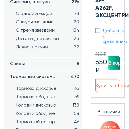
SF-
Системы, шатуны
296
A262F,
С одной звездой
73
ЭКСЦЕНТРИ
С двумя звездами
20
С тремя звездами
134
Добавить
к
Детали для систем
35
сравнению
Левые шатуны
32
750 ₽
650
В корзин
Спицы
8
₽
Тормозные системы
470
Купить в 1 кл
Тормоза дисковые
65
Тормоза ободные
59
Колодки дисковые
138
В наличии
Колодки ободные
58
Тормозной ротор
46
скидка