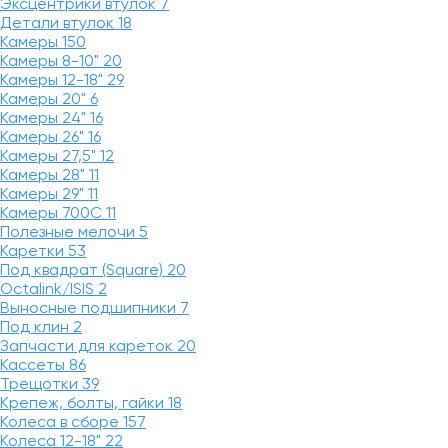
Эксцентрики втулок
7
Детали втулок
18
Камеры
150
Камеры 8-10"
20
Камеры 12-18"
29
Камеры 20"
6
Камеры 24"
16
Камеры 26"
16
Камеры 27,5"
12
Камеры 28"
11
Камеры 29"
11
Камеры 700C
11
Полезные мелочи
5
Каретки
53
Под квадрат (Square)
20
Octalink/ISIS
2
Выносные подшипники
7
Под клин
2
Запчасти для кареток
20
Кассеты
86
Трещотки
39
Крепеж, болты, гайки
18
Колеса в сборе
157
Колеса 12-18"
22