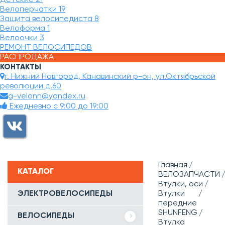
Велоперчатки
19
Защита велосипедиста
8
Велоформа
1
Велоочки
3
РЕМОНТ ВЕЛОСИПЕДОВ
РАСПРОДАЖА
КОНТАКТЫ
г. Нижний Новгород, Канавинский р-он, ул.Октябрьской
революции д.60
g-velonn@yandex.ru
Ежедневно с 9:00 до 19:00
Главная
КАТАЛОГ
ВЕЛОЗАПЧАСТИ
Втулки, оси
ЭЛЕКТРОВЕЛОСИПЕДЫ
Втулки
передние
SHUNFENG
ВЕЛОСИПЕДЫ
Втулка