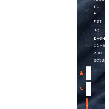
до
5
лет
30
дней
обмен
или
возвр