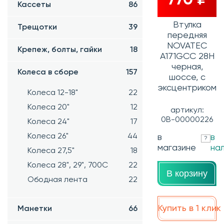
770 ₽
Кассеты
86
Втулка
Трещотки
39
передняя
NOVATEC
Крепеж, болты, гайки
18
A171GCC 28H
черная,
Колеса в сборе
157
шоссе, с
эксцентриком
Колеса 12-18"
22
Колеса 20"
12
артикул:
0В-00000226
Колеса 24"
17
Колеса 26"
44
в
в
?
магазине
на
Колеса 27,5"
18
Колеса 28", 29", 700С
22
В корзину
Ободная лента
22
Купить в 1 клик
Манетки
66