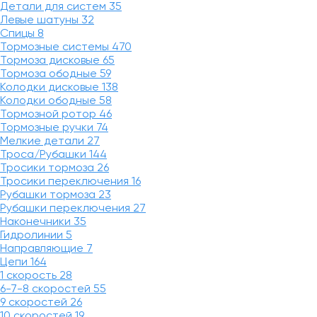
Детали для систем
35
Левые шатуны
32
Спицы
8
Тормозные системы
470
Тормоза дисковые
65
Тормоза ободные
59
Колодки дисковые
138
Колодки ободные
58
Тормозной ротор
46
Тормозные ручки
74
Мелкие детали
27
Троса/Рубашки
144
Тросики тормоза
26
Тросики переключения
16
Рубашки тормоза
23
Рубашки переключения
27
Наконечники
35
Гидролинии
5
Направляющие
7
Цепи
164
1 скорость
28
6-7-8 скоростей
55
9 скоростей
26
10 скоростей
19