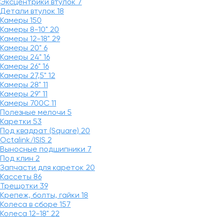
Эксцентрики втулок
7
Детали втулок
18
Камеры
150
Камеры 8-10"
20
Камеры 12-18"
29
Камеры 20"
6
Камеры 24"
16
Камеры 26"
16
Камеры 27,5"
12
Камеры 28"
11
Камеры 29"
11
Камеры 700C
11
Полезные мелочи
5
Каретки
53
Под квадрат (Square)
20
Octalink/ISIS
2
Выносные подшипники
7
Под клин
2
Запчасти для кареток
20
Кассеты
86
Трещотки
39
Крепеж, болты, гайки
18
Колеса в сборе
157
Колеса 12-18"
22