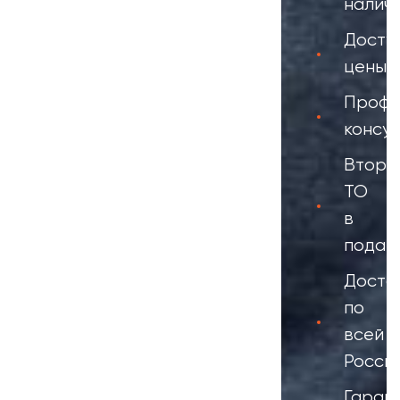
налич
Досту
цены
Профе
консул
Второ
ТО
в
подар
Доста
по
всей
Росси
Гаран