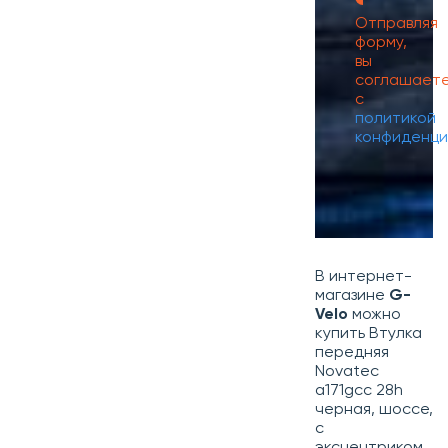
Отправляя
форму,
вы
соглашает
с
политикой
конфиденци
В интернет-
магазине
G-
Velo
можно
купить Втулка
передняя
Novatec
a171gcc 28h
черная, шоссе,
с