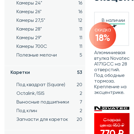
Камеры 24"
16
Камеры 26"
16
Камеры 27,5"
12
В наличии
Камеры 28"
11
скидка
18%
Камеры 29"
11
Камеры 700C
11
Алюминиевая
Полезные мелочи
5
втулка Novatec
A171GCC на 28
отверстий.
Каретки
53
Под ободные
тормоза.
Под квадрат (Square)
20
Крепление на
эксцентрике.
Octalink/ISIS
2
Выносные подшипники
7
Под клин
2
Запчасти для кареток
20
Старая
цена:
950 ₽