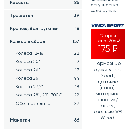
Кассеты
86
регулировка
хода ручки.
Трещотки
39
Крепеж, болты, гайки
18
Старая
цена:
206 ₽
Колеса в сборе
157
175 ₽
Колеса 12-18"
22
Колеса 20"
12
Тормозные
ручки Vinca
Колеса 24"
17
Sport,
Колеса 26"
44
детские
Колеса 27,5"
18
(пара),
материал
Колеса 28", 29", 700С
22
пластик/
Ободная лента
22
алюм,
красные VB
61 red
Манетки
66