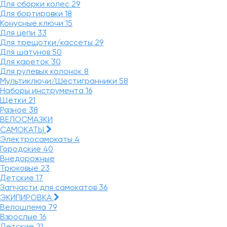
Для сборки колес
29
Для бортировки
18
Конусные ключи
15
Для цепи
33
Для трещотки/кассеты
29
Для шатунов
50
Для кареток
30
Для рулевых колонок
8
Мультиключи/Шестигранники
58
Наборы инструмента
16
Щётки
21
Разное
38
ВЕЛОСМАЗКИ
САМОКАТЫ
Электросамокаты
4
Городские
40
Внедорожные
Трюковые
23
Детские
17
Запчасти для самокатов
36
ЭКИПИРОВКА
Велошлема
79
Взрослые
16
Детские
21