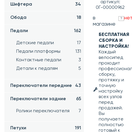
артикул:
Шифтера
34
0Г-00000962
Обода
18
в
не
?
магазине
Педали
162
БЕСПЛАТНАЯ
СБОРКА И
Детские педали
17
НАСТРОЙКА!
Педали платформы
131
Каждый
велосипед
Контактные педали
3
проходит
Детали к педалям
5
профессиона
сборку,
протяжку и
Переключатели передние
43
точную
настройку
всех узлов
Переключатели задние
65
перед
продажей.
Ролики переключателя
7
Вы
получаете
полностью
Петухи
191
готовый к