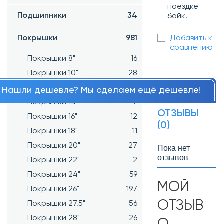
поездке
Подшипники
34
байк.
Покрышки
981
Добавить к
сравнению
Покрышки 8"
16
Покрышки 10"
28
Покрышки 12"
32
Нашли дешевле? Мы сделаем ещё дешевле!
Покрышки 14"
7
ОТЗЫВЫ
Покрышки 16"
12
(0)
Покрышки 18"
11
Покрышки 20"
27
Пока нет
отзывов
Покрышки 22"
2
Покрышки 24"
59
МОЙ
Покрышки 26"
197
ОТЗЫВ
Покрышки 27,5"
56
Покрышки 28"
26