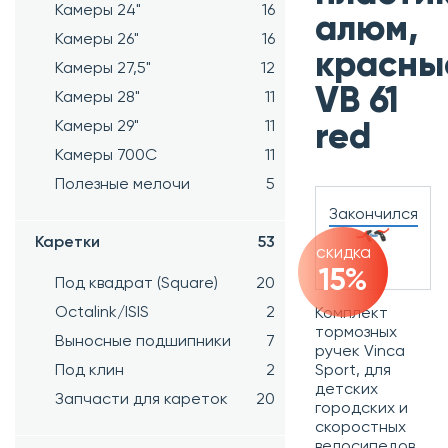
Камеры 24"
16
алюм,
Камеры 26"
16
красны
Камеры 27,5"
12
VB 61
Камеры 28"
11
Камеры 29"
11
red
Камеры 700C
11
Полезные мелочи
5
Закончился
Каретки
53
скидка
15%
Под квадрат (Square)
20
Octalink/ISIS
2
Комплект
тормозных
Выносные подшипники
7
ручек
Vinca
Под клин
2
Sport, для
детских
Запчасти для кареток
20
городских и
скоростных
велосипедов,