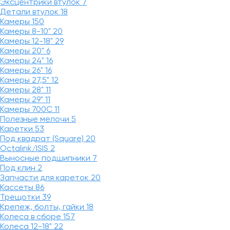
Эксцентрики втулок
7
Детали втулок
18
Камеры
150
Камеры 8-10"
20
Камеры 12-18"
29
Камеры 20"
6
Камеры 24"
16
Камеры 26"
16
Камеры 27,5"
12
Камеры 28"
11
Камеры 29"
11
Камеры 700C
11
Полезные мелочи
5
Каретки
53
Под квадрат (Square)
20
Octalink/ISIS
2
Выносные подшипники
7
Под клин
2
Запчасти для кареток
20
Кассеты
86
Трещотки
39
Крепеж, болты, гайки
18
Колеса в сборе
157
Колеса 12-18"
22