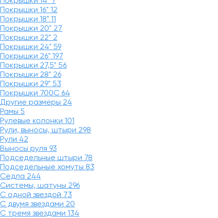
Покрышки 14"
7
Покрышки 16"
12
Покрышки 18"
11
Покрышки 20"
27
Покрышки 22"
2
Покрышки 24"
59
Покрышки 26"
197
Покрышки 27,5"
56
Покрышки 28"
26
Покрышки 29"
53
Покрышки 700C
64
Другие размеры
24
Рамы
5
Рулевые колонки
101
Рули, выносы, штыри
298
Рули
42
Выносы руля
93
Подседельные штыри
78
Подседельные хомуты
83
Седла
244
Системы, шатуны
296
С одной звездой
73
С двумя звездами
20
С тремя звездами
134