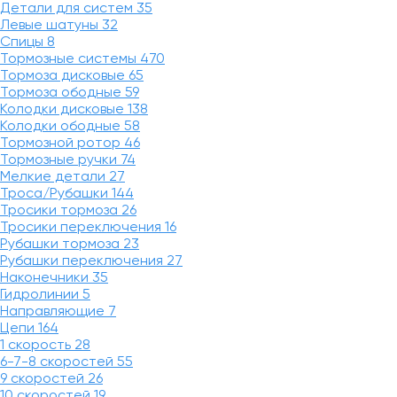
Детали для систем
35
Левые шатуны
32
Спицы
8
Тормозные системы
470
Тормоза дисковые
65
Тормоза ободные
59
Колодки дисковые
138
Колодки ободные
58
Тормозной ротор
46
Тормозные ручки
74
Мелкие детали
27
Троса/Рубашки
144
Тросики тормоза
26
Тросики переключения
16
Рубашки тормоза
23
Рубашки переключения
27
Наконечники
35
Гидролинии
5
Направляющие
7
Цепи
164
1 скорость
28
6-7-8 скоростей
55
9 скоростей
26
10 скоростей
19