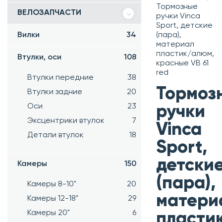
Тормозные
ВЕЛОЗАПЧАСТИ
ручки Vinca
Sport, детские
Вилки
34
(пара),
материал
пластик/алюм,
Втулки, оси
108
красные VB 61
red
Втулки передние
38
Тормоз
Втулки задние
20
Оси
23
ручки
Эксцентрики втулок
7
Vinca
Детали втулок
18
Sport,
детски
Камеры
150
(пара),
Камеры 8-10"
20
матери
Камеры 12-18"
29
Камеры 20"
6
пласти