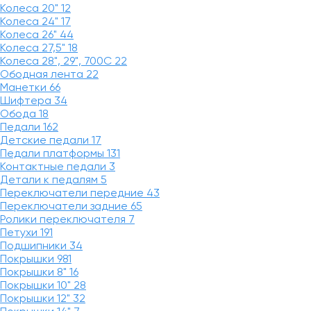
Колеса 20"
12
Колеса 24"
17
Колеса 26"
44
Колеса 27,5"
18
Колеса 28", 29", 700С
22
Ободная лента
22
Манетки
66
Шифтера
34
Обода
18
Педали
162
Детские педали
17
Педали платформы
131
Контактные педали
3
Детали к педалям
5
Переключатели передние
43
Переключатели задние
65
Ролики переключателя
7
Петухи
191
Подшипники
34
Покрышки
981
Покрышки 8"
16
Покрышки 10"
28
Покрышки 12"
32