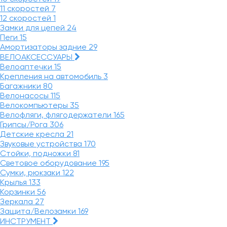
11 скоростей
7
12 скоростей
1
Замки для цепей
24
Пеги
15
Амортизаторы задние
29
ВЕЛОАКСЕССУАРЫ
Велоаптечки
15
Крепления на автомобиль
3
Багажники
80
Велонасосы
115
Велокомпьютеры
35
Велофляги, флягодержатели
165
Грипсы/Рога
306
Детские кресла
21
Звуковые устройства
170
Стойки, подножки
81
Световое оборудование
195
Сумки, рюкзаки
122
Крылья
133
Корзинки
56
Зеркала
27
Защита/Велозамки
169
ИНСТРУМЕНТ