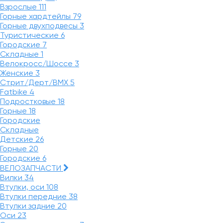
Взрослые
111
Горные хардтейлы
79
Горные двухподвесы
3
Туристические
6
Городские
7
Складные
1
Велокросс/Шоссе
3
Женские
3
Стрит/Дерт/BMX
5
Fatbike
4
Подростковые
18
Горные
18
Городские
Складные
Детские
26
Горные
20
Городские
6
ВЕЛОЗАПЧАСТИ
Вилки
34
Втулки, оси
108
Втулки передние
38
Втулки задние
20
Оси
23