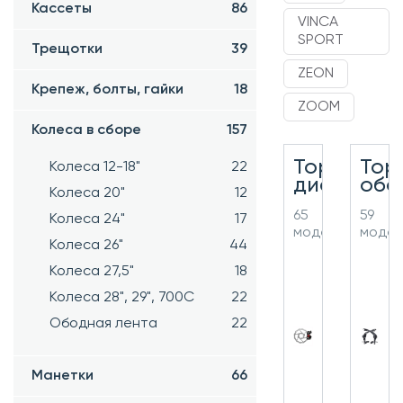
Кассеты
86
VINCA
SPORT
Трещотки
39
ZEON
Крепеж, болты, гайки
18
ZOOM
Колеса в сборе
157
Тормоза
Тор
Колеса 12-18"
22
дисковые
обо
Колеса 20"
12
65
59
Колеса 24"
17
моделей
моде
Колеса 26"
44
Колеса 27,5"
18
Колеса 28", 29", 700С
22
Ободная лента
22
Манетки
66