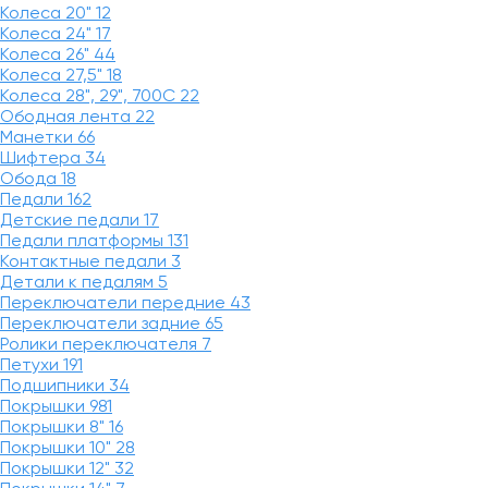
Колеса 20"
12
Колеса 24"
17
Колеса 26"
44
Колеса 27,5"
18
Колеса 28", 29", 700С
22
Ободная лента
22
Манетки
66
Шифтера
34
Обода
18
Педали
162
Детские педали
17
Педали платформы
131
Контактные педали
3
Детали к педалям
5
Переключатели передние
43
Переключатели задние
65
Ролики переключателя
7
Петухи
191
Подшипники
34
Покрышки
981
Покрышки 8"
16
Покрышки 10"
28
Покрышки 12"
32