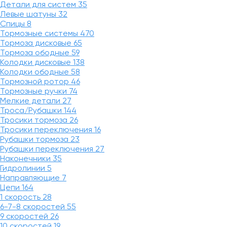
Детали для систем
35
Левые шатуны
32
Спицы
8
Тормозные системы
470
Тормоза дисковые
65
Тормоза ободные
59
Колодки дисковые
138
Колодки ободные
58
Тормозной ротор
46
Тормозные ручки
74
Мелкие детали
27
Троса/Рубашки
144
Тросики тормоза
26
Тросики переключения
16
Рубашки тормоза
23
Рубашки переключения
27
Наконечники
35
Гидролинии
5
Направляющие
7
Цепи
164
1 скорость
28
6-7-8 скоростей
55
9 скоростей
26
10 скоростей
19