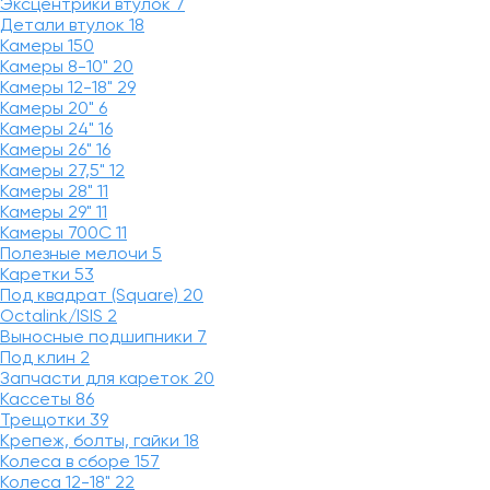
Эксцентрики втулок
7
Детали втулок
18
Камеры
150
Камеры 8-10"
20
Камеры 12-18"
29
Камеры 20"
6
Камеры 24"
16
Камеры 26"
16
Камеры 27,5"
12
Камеры 28"
11
Камеры 29"
11
Камеры 700C
11
Полезные мелочи
5
Каретки
53
Под квадрат (Square)
20
Octalink/ISIS
2
Выносные подшипники
7
Под клин
2
Запчасти для кареток
20
Кассеты
86
Трещотки
39
Крепеж, болты, гайки
18
Колеса в сборе
157
Колеса 12-18"
22