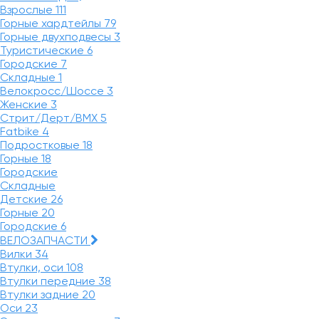
Взрослые
111
Горные хардтейлы
79
Горные двухподвесы
3
Туристические
6
Городские
7
Складные
1
Велокросс/Шоссе
3
Женские
3
Стрит/Дерт/BMX
5
Fatbike
4
Подростковые
18
Горные
18
Городские
Складные
Детские
26
Горные
20
Городские
6
ВЕЛОЗАПЧАСТИ
Вилки
34
Втулки, оси
108
Втулки передние
38
Втулки задние
20
Оси
23