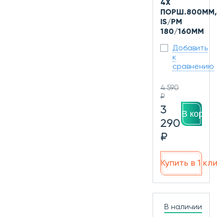
4Х
ПОРШ.800ММ,
IS/PM
180/160ММ
Добавить
к
сравнению
4 590
₽
3
В корзин
290
₽
Купить в 1 кл
В наличии