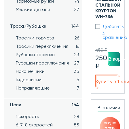
Тормозные ручки
74
СТАЛЬНОЙ
Мелкие детали
27
KRYPTON
WH-736
Троса/Рубашки
144
Добавить
к
сравнению
Тросики тормоза
26
Тросики переключения
16
450 ₽
Рубашки тормоза
23
250
В корзин
Рубашки переключения
27
₽
Наконечники
35
Гидролинии
5
Купить в 1 кл
Направляющие
7
Цепи
164
В наличии
1 скорость
28
скидка
6-7-8 скоростей
55