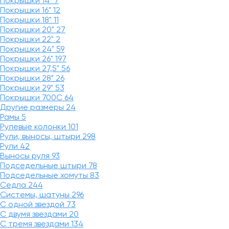
Покрышки 14"
7
Покрышки 16"
12
Покрышки 18"
11
Покрышки 20"
27
Покрышки 22"
2
Покрышки 24"
59
Покрышки 26"
197
Покрышки 27,5"
56
Покрышки 28"
26
Покрышки 29"
53
Покрышки 700C
64
Другие размеры
24
Рамы
5
Рулевые колонки
101
Рули, выносы, штыри
298
Рули
42
Выносы руля
93
Подседельные штыри
78
Подседельные хомуты
83
Седла
244
Системы, шатуны
296
С одной звездой
73
С двумя звездами
20
С тремя звездами
134