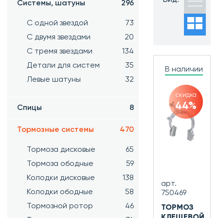
Системы, шатуны
296
Новинки
Хиты
С одной звездой
73
продаж
Распродажа
С двумя звездами
20
С тремя звездами
134
Детали для систем
35
В наличии
Левые шатуны
32
скидка
44%
Спицы
8
Тормозные системы
470
Тормоза дисковые
65
Тормоза ободные
59
Колодки дисковые
138
арт.
Колодки ободные
58
750469
Тормозной ротор
46
ТОРМОЗ
КЛЕЩЕВОЙ