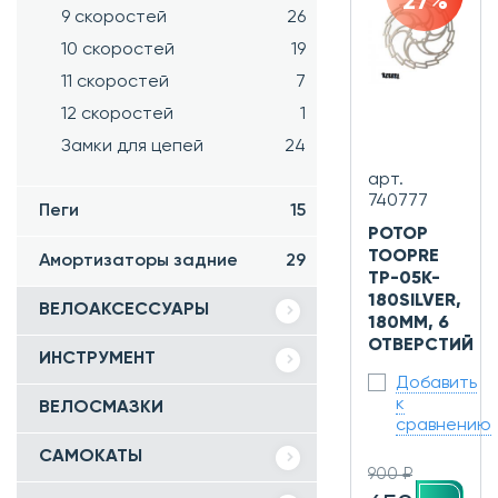
27%
9 скоростей
26
10 скоростей
19
11 скоростей
7
12 скоростей
1
Замки для цепей
24
арт.
740777
Пеги
15
РОТОР
TOOPRE
Амортизаторы задние
29
TP-05K-
180SILVER,
ВЕЛОАКСЕССУАРЫ
180ММ, 6
ОТВЕРСТИЙ
ИНСТРУМЕНТ
Добавить
к
ВЕЛОСМАЗКИ
сравнению
САМОКАТЫ
900 ₽