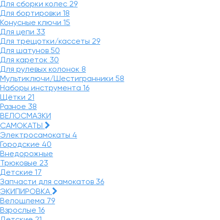
Для сборки колес
29
Для бортировки
18
Конусные ключи
15
Для цепи
33
Для трещотки/кассеты
29
Для шатунов
50
Для кареток
30
Для рулевых колонок
8
Мультиключи/Шестигранники
58
Наборы инструмента
16
Щётки
21
Разное
38
ВЕЛОСМАЗКИ
САМОКАТЫ
Электросамокаты
4
Городские
40
Внедорожные
Трюковые
23
Детские
17
Запчасти для самокатов
36
ЭКИПИРОВКА
Велошлема
79
Взрослые
16
Детские
21