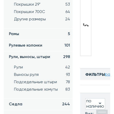
Покрышки 29"
53
Покрышки 700C
64
Другие размеры
24
Рамы
5
Рулевые колонки
101
Рули, выносы, штыри
298
Рули
42
разв
Выносы руля
93
ФИЛЬТРЫ
Подседельные штыри
78
Бренд:
Все
Подседельные хомуты
83
по
Седла
244
наличию
Часто ищут:
Вид: