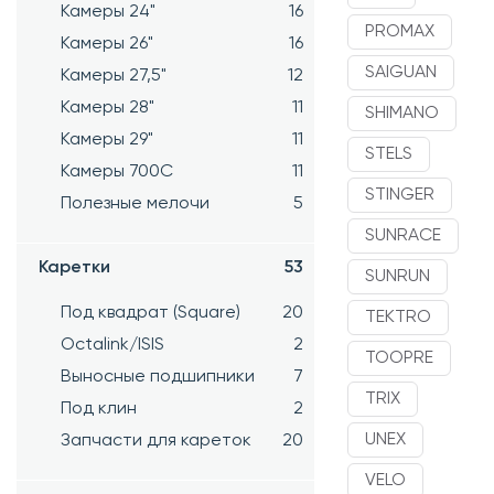
Камеры 24"
16
PROMAX
Камеры 26"
16
SAIGUAN
Камеры 27,5"
12
Камеры 28"
11
SHIMANO
Камеры 29"
11
STELS
Камеры 700C
11
STINGER
Полезные мелочи
5
SUNRACE
Каретки
53
SUNRUN
Под квадрат (Square)
20
TEKTRO
Octalink/ISIS
2
TOOPRE
Выносные подшипники
7
TRIX
Под клин
2
UNEX
Запчасти для кареток
20
VELO