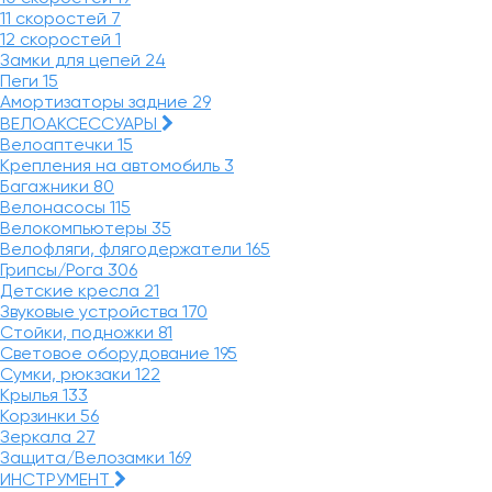
11 скоростей
7
12 скоростей
1
Замки для цепей
24
Пеги
15
Амортизаторы задние
29
ВЕЛОАКСЕССУАРЫ
Велоаптечки
15
Крепления на автомобиль
3
Багажники
80
Велонасосы
115
Велокомпьютеры
35
Велофляги, флягодержатели
165
Грипсы/Рога
306
Детские кресла
21
Звуковые устройства
170
Стойки, подножки
81
Световое оборудование
195
Сумки, рюкзаки
122
Крылья
133
Корзинки
56
Зеркала
27
Защита/Велозамки
169
ИНСТРУМЕНТ