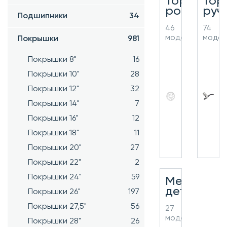
Тормозно
Тор
ротор
руч
Подшипники
34
46
74
моделей
моде
Покрышки
981
Покрышки 8"
16
Покрышки 10"
28
Покрышки 12"
32
Покрышки 14"
7
Покрышки 16"
12
Покрышки 18"
11
Покрышки 20"
27
Покрышки 22"
2
Покрышки 24"
59
Мелкие
детали
Покрышки 26"
197
Покрышки 27,5"
56
27
моделей
Покрышки 28"
26