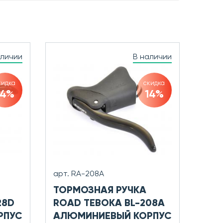
аличии
В наличии
кидка
скидка
14%
14%
арт. RA-208A
ТОРМОЗНАЯ РУЧКА
28D
ROAD TEBOKA BL-208A
РПУС
АЛЮМИНИЕВЫЙ КОРПУС