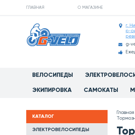
ГЛАВНАЯ
О МАГАЗИНЕ
г. Н
р-о
рев
g-v
Ежед
ВЕЛОСИПЕДЫ
ЭЛЕКТРОВЕЛОС
ЭКИПИРОВКА
САМОКАТЫ
М
Главная
КАТАЛОГ
Тормозн
Тор
ЭЛЕКТРОВЕЛОСИПЕДЫ