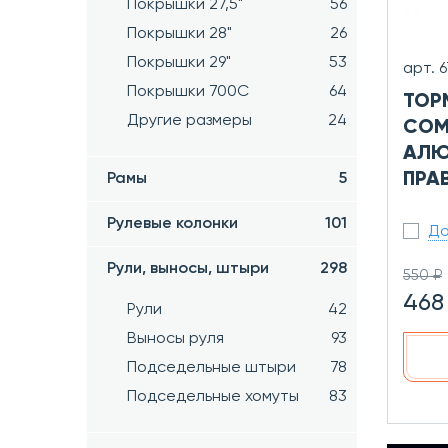
Покрышки 27,5"
56
Покрышки 28"
26
Покрышки 29"
53
арт. 
Покрышки 700C
64
ТОР
Другие размеры
24
COM
АЛЮ
ПРА
Рамы
5
Рулевые колонки
101
До
Рули, выносы, штыри
298
550 ₽
468
Рули
42
Выносы руля
93
Подседельные штыри
78
Подседельные хомуты
83