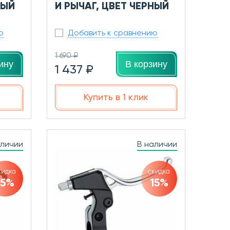
НЫЙ
И РЫЧАГ, ЦВЕТ ЧЕРНЫЙ
ю
Добавить к сравнению
1 690 ₽
ину
В корзину
1 437 ₽
Купить в 1 клик
аличии
В наличии
кидка
скидка
15%
15%