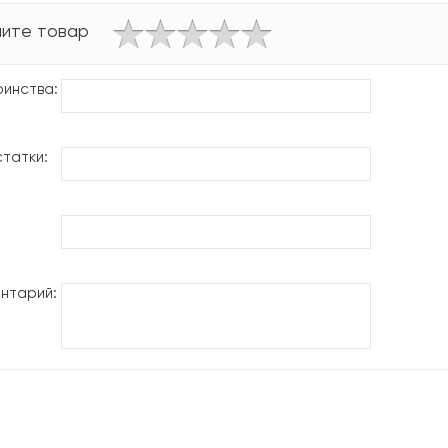
ите товар
инства:
татки:
нтарий: