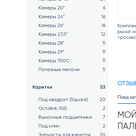
Камеры 20"
6
Камеры 24"
16
Камеры 26"
16
Комплек
рычаг н
Камеры 27,5"
12
тросика
Камеры 28"
11
Камеры 29"
11
Камеры 700C
11
Полезные мелочи
5
ОТЗЫВ
Каретки
53
Пока не
Под квадрат (Square)
20
Octalink/ISIS
2
МОЙ
Выносные подшипники
7
ПАЛ
Под клин
2
Запчасти для кареток
20