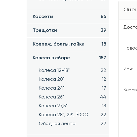
Оцен
Кассеты
86
Досто
Трещотки
39
Крепеж, болты, гайки
18
Недос
Колеса в сборе
157
Имя:
Колеса 12-18"
22
Колеса 20"
12
Колеса 24"
17
Комме
Колеса 26"
44
Колеса 27,5"
18
Колеса 28", 29", 700С
22
Ободная лента
22