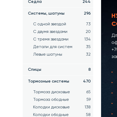
Седла
244
Системы, шатуны
296
Н
С
С одной звездой
73
С двумя звездами
20
Дл
С тремя звездами
134
оф
Детали для систем
35
+7
Левые шатуны
32
за
Спицы
8
Тормозные системы
470
Тормоза дисковые
65
Тормоза ободные
59
Колодки дисковые
138
Колодки ободные
58