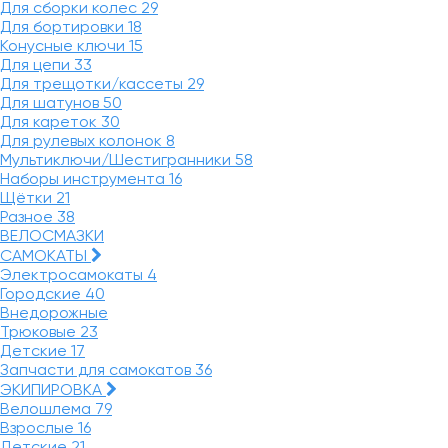
Для сборки колес
29
Для бортировки
18
Конусные ключи
15
Для цепи
33
Для трещотки/кассеты
29
Для шатунов
50
Для кареток
30
Для рулевых колонок
8
Мультиключи/Шестигранники
58
Наборы инструмента
16
Щётки
21
Разное
38
ВЕЛОСМАЗКИ
САМОКАТЫ
Электросамокаты
4
Городские
40
Внедорожные
Трюковые
23
Детские
17
Запчасти для самокатов
36
ЭКИПИРОВКА
Велошлема
79
Взрослые
16
Детские
21