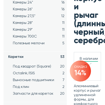
Камеры 24"
16
и
Камеры 26"
16
рычаг
Камеры 27,5"
12
(длинны
Камеры 28"
11
Камеры 29"
11
черный
Камеры 700C
11
серебр
Полезные мелочи
5
Каретки
53
В наличии
Под квадрат (Square)
20
скидка
14%
Octalink/ISIS
2
Выносные подшипники
7
Алюминиевый
Под клин
2
корпус и рычаг
Запчасти для кареток
20
удлиненной
формы, для
комфортного