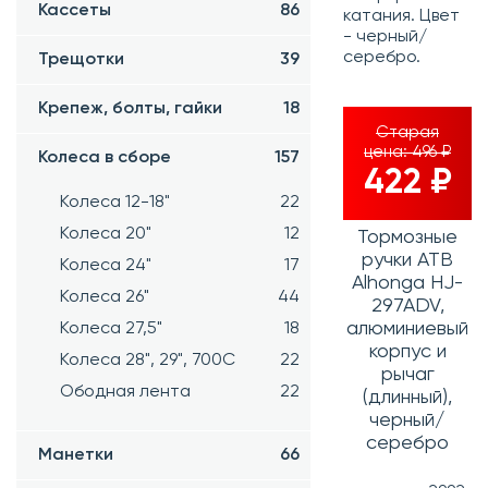
Кассеты
86
катания. Цвет
- черный/
серебро.
Трещотки
39
Крепеж, болты, гайки
18
Старая
цена:
496 ₽
Колеса в сборе
157
422 ₽
Колеса 12-18"
22
Колеса 20"
12
Тормозные
ручки ATB
Колеса 24"
17
Alhonga HJ-
Колеса 26"
44
297ADV,
алюминиевый
Колеса 27,5"
18
корпус и
Колеса 28", 29", 700С
22
рычаг
Ободная лента
22
(длинный),
черный/
серебро
Манетки
66