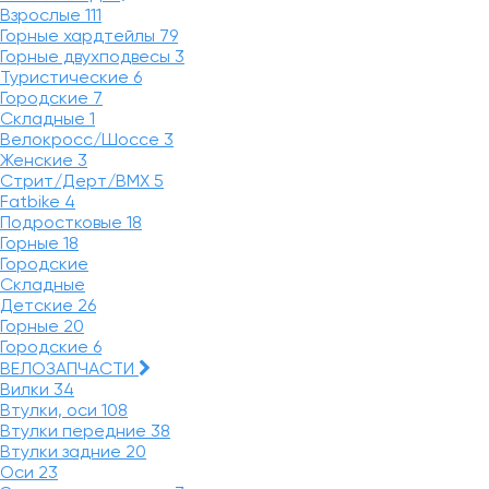
Взрослые
111
Горные хардтейлы
79
Горные двухподвесы
3
Туристические
6
Городские
7
Складные
1
Велокросс/Шоссе
3
Женские
3
Стрит/Дерт/BMX
5
Fatbike
4
Подростковые
18
Горные
18
Городские
Складные
Детские
26
Горные
20
Городские
6
ВЕЛОЗАПЧАСТИ
Вилки
34
Втулки, оси
108
Втулки передние
38
Втулки задние
20
Оси
23