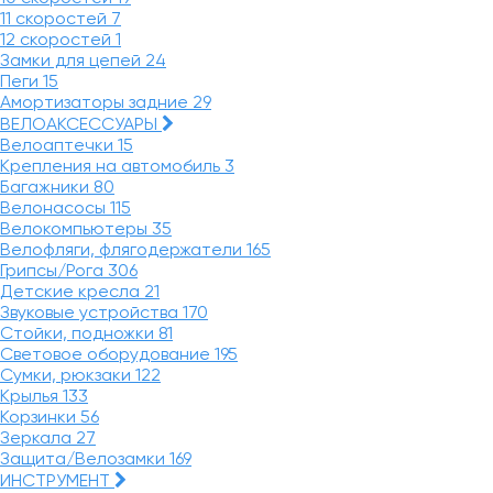
11 скоростей
7
12 скоростей
1
Замки для цепей
24
Пеги
15
Амортизаторы задние
29
ВЕЛОАКСЕССУАРЫ
Велоаптечки
15
Крепления на автомобиль
3
Багажники
80
Велонасосы
115
Велокомпьютеры
35
Велофляги, флягодержатели
165
Грипсы/Рога
306
Детские кресла
21
Звуковые устройства
170
Стойки, подножки
81
Световое оборудование
195
Сумки, рюкзаки
122
Крылья
133
Корзинки
56
Зеркала
27
Защита/Велозамки
169
ИНСТРУМЕНТ