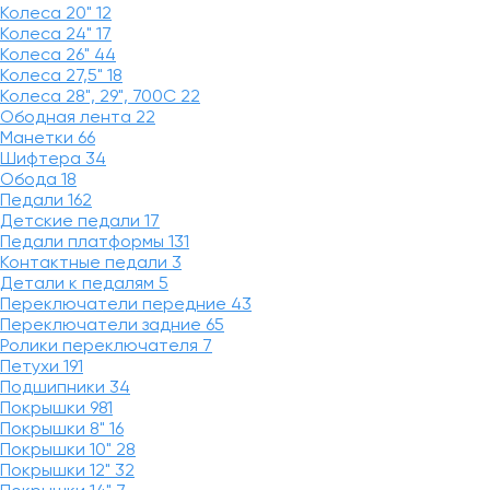
Колеса 20"
12
Колеса 24"
17
Колеса 26"
44
Колеса 27,5"
18
Колеса 28", 29", 700С
22
Ободная лента
22
Манетки
66
Шифтера
34
Обода
18
Педали
162
Детские педали
17
Педали платформы
131
Контактные педали
3
Детали к педалям
5
Переключатели передние
43
Переключатели задние
65
Ролики переключателя
7
Петухи
191
Подшипники
34
Покрышки
981
Покрышки 8"
16
Покрышки 10"
28
Покрышки 12"
32