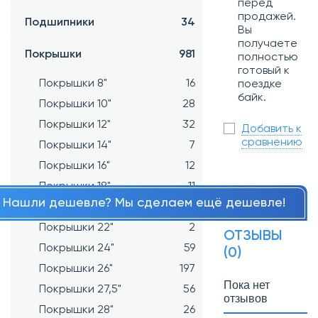
перед
продажей.
Подшипники
34
Вы
получаете
Покрышки
981
полностью
готовый к
Покрышки 8"
16
поездке
байк.
Покрышки 10"
28
Покрышки 12"
32
Добавить к
сравнению
Покрышки 14"
7
Покрышки 16"
12
Покрышки 18"
11
Нашли дешевле? Мы сделаем ещё дешевле!
Покрышки 20"
27
Покрышки 22"
2
ОТЗЫВЫ
Покрышки 24"
59
(0)
Покрышки 26"
197
Пока нет
Покрышки 27,5"
56
отзывов
Покрышки 28"
26