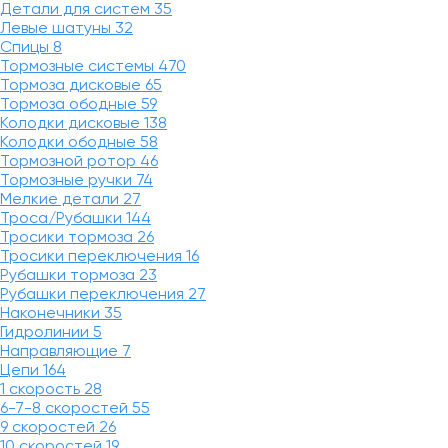
Детали для систем
35
Левые шатуны
32
Спицы
8
Тормозные системы
470
Тормоза дисковые
65
Тормоза ободные
59
Колодки дисковые
138
Колодки ободные
58
Тормозной ротор
46
Тормозные ручки
74
Мелкие детали
27
Троса/Рубашки
144
Тросики тормоза
26
Тросики переключения
16
Рубашки тормоза
23
Рубашки переключения
27
Наконечники
35
Гидролинии
5
Направляющие
7
Цепи
164
1 скорость
28
6-7-8 скоростей
55
9 скоростей
26
10 скоростей
19