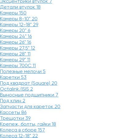
Эксцентрики втулок
7
Детали втулок
18
Камеры
150
Камеры 8-10"
20
Камеры 12-18"
29
Камеры 20"
6
Камеры 24"
16
Камеры 26"
16
Камеры 27,5"
12
Камеры 28"
11
Камеры 29"
11
Камеры 700C
11
Полезные мелочи
5
Каретки
53
Под квадрат (Square)
20
Octalink/ISIS
2
Выносные подшипники
7
Под клин
2
Запчасти для кареток
20
Кассеты
86
Трещотки
39
Крепеж, болты, гайки
18
Колеса в сборе
157
Колеса 12-18"
22