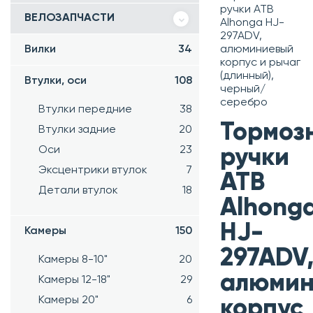
ручки ATB
ВЕЛОЗАПЧАСТИ
Alhonga HJ-
297ADV,
Вилки
34
алюминиевый
корпус и рычаг
(длинный),
Втулки, оси
108
черный/
серебро
Втулки передние
38
Тормоз
Втулки задние
20
Оси
23
ручки
Эксцентрики втулок
7
ATB
Детали втулок
18
Alhong
HJ-
Камеры
150
297ADV
Камеры 8-10"
20
алюмин
Камеры 12-18"
29
Камеры 20"
6
корпус