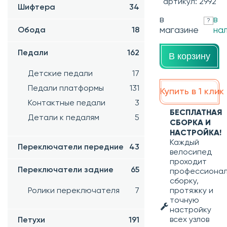
артикул: 2992
Шифтера
34
в
в
?
магазине
на
Обода
18
Педали
162
В корзину
Детские педали
17
Педали платформы
131
Купить в 1 клик
Контактные педали
3
БЕСПЛАТНАЯ
Детали к педалям
5
СБОРКА И
НАСТРОЙКА!
Каждый
Переключатели передние
43
велосипед
проходит
Переключатели задние
65
профессиона
сборку,
Ролики переключателя
7
протяжку и
точную
настройку
всех узлов
Петухи
191