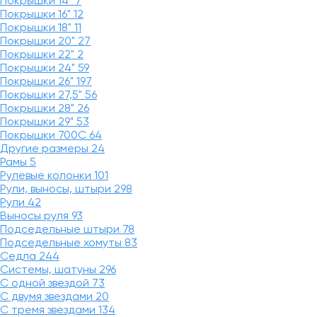
Покрышки 14"
7
Покрышки 16"
12
Покрышки 18"
11
Покрышки 20"
27
Покрышки 22"
2
Покрышки 24"
59
Покрышки 26"
197
Покрышки 27,5"
56
Покрышки 28"
26
Покрышки 29"
53
Покрышки 700C
64
Другие размеры
24
Рамы
5
Рулевые колонки
101
Рули, выносы, штыри
298
Рули
42
Выносы руля
93
Подседельные штыри
78
Подседельные хомуты
83
Седла
244
Системы, шатуны
296
С одной звездой
73
С двумя звездами
20
С тремя звездами
134