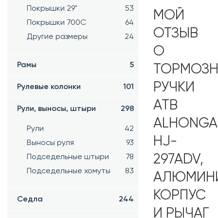
Покрышки 29"
53
МОЙ
Покрышки 700C
64
ОТЗЫВ
Другие размеры
24
О
Рамы
5
ТОРМОЗН
РУЧКИ
Рулевые колонки
101
ATB
Рули, выносы, штыри
298
ALHONGA
Рули
42
HJ-
Выносы руля
93
297ADV,
Подседельные штыри
78
Подседельные хомуты
83
АЛЮМИН
КОРПУС
Седла
244
И РЫЧАГ