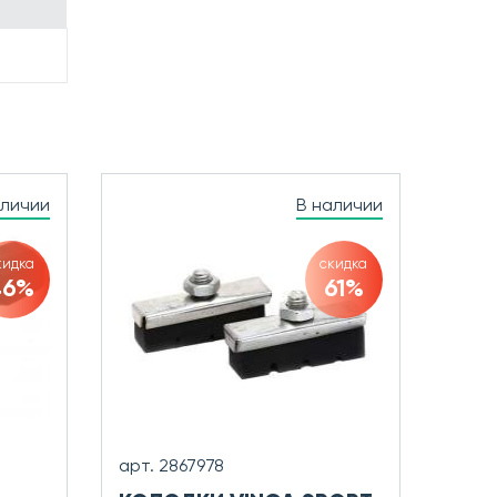
аличии
В наличии
кидка
скидка
46%
61%
арт. 2867978