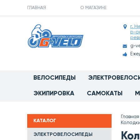
ГЛАВНАЯ
О МАГАЗИНЕ
г. Н
р-о
рев
g-v
Ежед
ВЕЛОСИПЕДЫ
ЭЛЕКТРОВЕЛОС
ЭКИПИРОВКА
САМОКАТЫ
М
Главная
КАТАЛОГ
Колодки
Кол
ЭЛЕКТРОВЕЛОСИПЕДЫ