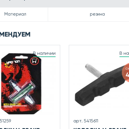
Материал
резина
МЕНДУЕМ
В наличии
В н
с
751259
арт. 5415611