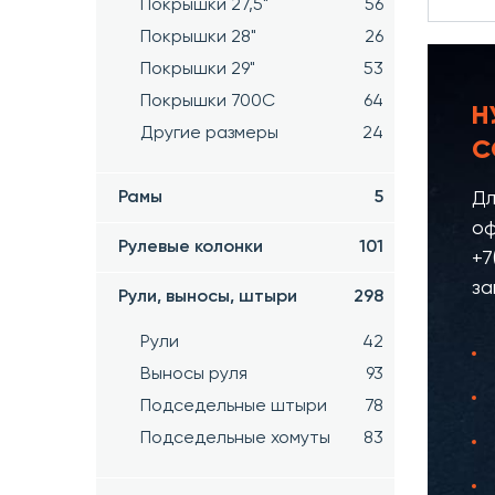
Покрышки 27,5"
56
Покрышки 28"
26
Покрышки 29"
53
Покрышки 700C
64
Н
Другие размеры
24
С
Дл
Рамы
5
оф
Рулевые колонки
101
+7
за
Рули, выносы, штыри
298
Рули
42
Выносы руля
93
Подседельные штыри
78
Подседельные хомуты
83