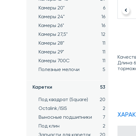
Камеры 20"
6
Камеры 24"
16
Камеры 26"
16
Камеры 27,5"
12
Камеры 28"
11
Камеры 29"
11
Качеств
Камеры 700C
11
Длина 6
тормож
Полезные мелочи
5
Каретки
53
Под квадрат (Square)
20
Octalink/ISIS
2
ХАРА
Выносные подшипники
7
Под клин
2
Запчасти для кареток
20