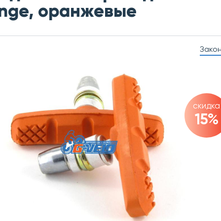
nge, оранжевые
Зако
скидка
15%