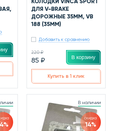
КОЛОДКИ VINCA SPORT
ВАЯ,
ДЛЯ V-BRAKE
ДОРОЖНЫЕ 35ММ, VB
188 (35ММ)
ю
Добавить к сравнению
ину
220 ₽
В корзину
85 ₽
Купить в 1 клик
аличии
В наличии
кидка
скидка
14%
14%