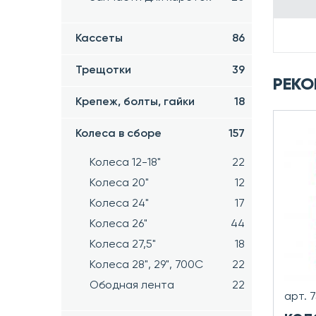
Кассеты
86
Трещотки
39
РЕКО
Крепеж, болты, гайки
18
Колеса в сборе
157
Колеса 12-18"
22
Колеса 20"
12
Колеса 24"
17
Колеса 26"
44
Колеса 27,5"
18
Колеса 28", 29", 700С
22
Ободная лента
22
арт. 