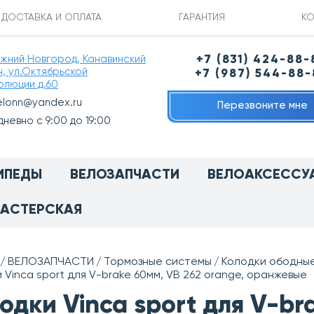
ДОСТАВКА И ОПЛАТА
ГАРАНТИЯ
КО
ижний Новгород, Канавинский
+7 (831) 424-88-
н, ул.Октябрьской
+7 (987) 544-88
олюции д.60
elonn@yandex.ru
Перезвоните мне
невно с 9:00 до 19:00
ИПЕДЫ
ВЕЛОЗАПЧАСТИ
ВЕЛОАКСЕССУ
АСТЕРСКАЯ
ВЕЛОЗАПЧАСТИ
Тормозные системы
Колодки ободны
 Vinca sport для V-brake 60мм, VB 262 orange, оранжевые
одки Vinca sport для V-br