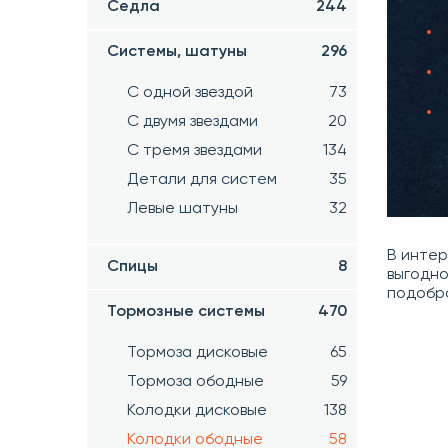
Седла
244
Системы, шатуны
296
С одной звездой
73
С двумя звездами
20
С тремя звездами
134
Детали для систем
35
Левые шатуны
32
В инте
Спицы
8
выгодно
подобр
Тормозные системы
470
Тормоза дисковые
65
Тормоза ободные
59
Колодки дисковые
138
Колодки ободные
58