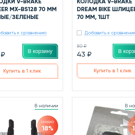
ОДКИ V-BRAKE
КОЛОДКА V-BRAKE
EER MX-BS128 70 ММ
DREAM BIKE ШЛИЦЕ
НЫЕ/ЗЕЛЕНЫЕ
70 ММ, 1ШТ
бавить к сравнению
Добавить к сравнени
80 ₽
В корз
В корзину
43 ₽
 ₽
Купить в 1 клик
Купить в 1 клик
В наличии
В н
скидка
с
18%