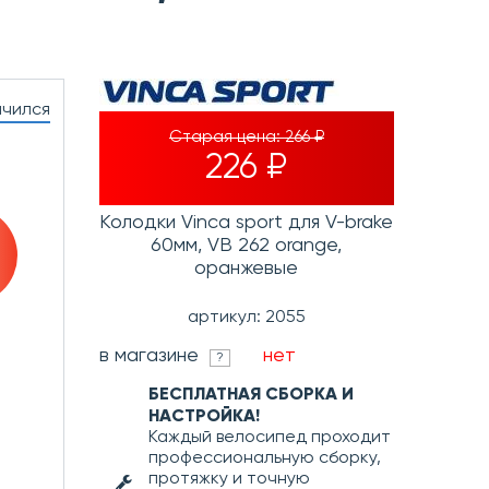
нчился
Старая цена:
266 ₽
226 ₽
Колодки Vinca sport для V-brake
60мм, VB 262 orange,
оранжевые
артикул: 2055
в магазине
нет
?
БЕСПЛАТНАЯ СБОРКА И
НАСТРОЙКА!
Каждый велосипед проходит
профессиональную сборку,
протяжку и точную