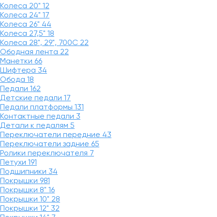
Колеса 20"
12
Колеса 24"
17
Колеса 26"
44
Колеса 27,5"
18
Колеса 28", 29", 700С
22
Ободная лента
22
Манетки
66
Шифтера
34
Обода
18
Педали
162
Детские педали
17
Педали платформы
131
Контактные педали
3
Детали к педалям
5
Переключатели передние
43
Переключатели задние
65
Ролики переключателя
7
Петухи
191
Подшипники
34
Покрышки
981
Покрышки 8"
16
Покрышки 10"
28
Покрышки 12"
32