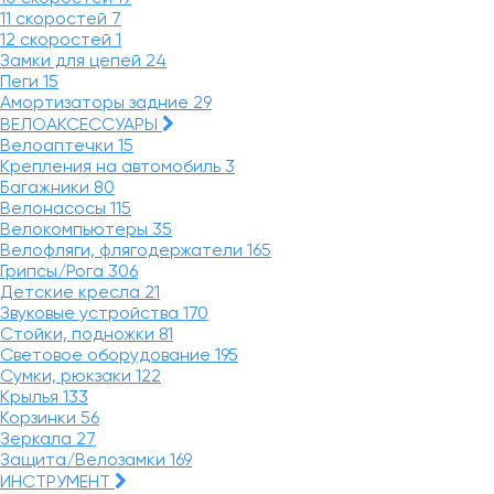
11 скоростей
7
12 скоростей
1
Замки для цепей
24
Пеги
15
Амортизаторы задние
29
ВЕЛОАКСЕССУАРЫ
Велоаптечки
15
Крепления на автомобиль
3
Багажники
80
Велонасосы
115
Велокомпьютеры
35
Велофляги, флягодержатели
165
Грипсы/Рога
306
Детские кресла
21
Звуковые устройства
170
Стойки, подножки
81
Световое оборудование
195
Сумки, рюкзаки
122
Крылья
133
Корзинки
56
Зеркала
27
Защита/Велозамки
169
ИНСТРУМЕНТ