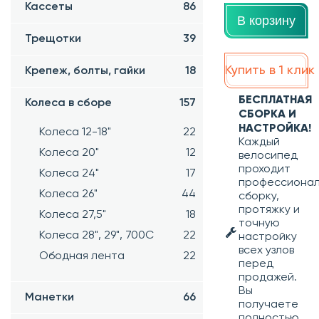
Кассеты
86
В корзину
Трещотки
39
Купить в 1 клик
Крепеж, болты, гайки
18
БЕСПЛАТНАЯ
Колеса в сборе
157
СБОРКА И
НАСТРОЙКА!
Колеса 12-18"
22
Каждый
Колеса 20"
12
велосипед
проходит
Колеса 24"
17
профессиона
Колеса 26"
44
сборку,
протяжку и
Колеса 27,5"
18
точную
Колеса 28", 29", 700С
22
настройку
всех узлов
Ободная лента
22
перед
продажей.
Вы
Манетки
66
получаете
полностью