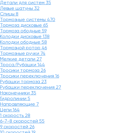
Детали для систем
35
Левые шатуны
32
Спицы
8
Тормозные системы
470
Тормоза дисковые
65
Тормоза ободные
59
Колодки дисковые
138
Колодки ободные
58
Тормозной ротор
46
Тормозные ручки
74
Мелкие детали
27
Троса/Рубашки
144
Тросики тормоза
26
Тросики переключения
16
Рубашки тормоза
23
Рубашки переключения
27
Наконечники
35
Гидролинии
5
Направляющие
7
Цепи
164
1 скорость
28
6-7-8 скоростей
55
9 скоростей
26
10 скоростей
19