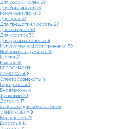
Для сборки колес
29
Для бортировки
18
Конусные ключи
15
Для цепи
33
Для трещотки/кассеты
29
Для шатунов
50
Для кареток
30
Для рулевых колонок
8
Мультиключи/Шестигранники
58
Наборы инструмента
16
Щётки
21
Разное
38
ВЕЛОСМАЗКИ
САМОКАТЫ
Электросамокаты
4
Городские
40
Внедорожные
Трюковые
23
Детские
17
Запчасти для самокатов
36
ЭКИПИРОВКА
Велошлема
79
Взрослые
16
Детские
21