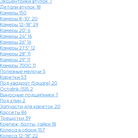
Эксцентрики втулок
7
Детали втулок
18
Камеры
150
Камеры 8-10"
20
Камеры 12-18"
29
Камеры 20"
6
Камеры 24"
16
Камеры 26"
16
Камеры 27,5"
12
Камеры 28"
11
Камеры 29"
11
Камеры 700C
11
Полезные мелочи
5
Каретки
53
Под квадрат (Square)
20
Octalink/ISIS
2
Выносные подшипники
7
Под клин
2
Запчасти для кареток
20
Кассеты
86
Трещотки
39
Крепеж, болты, гайки
18
Колеса в сборе
157
Колеса 12-18"
22