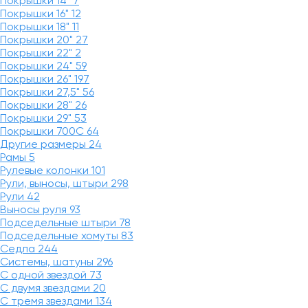
Покрышки 14"
7
Покрышки 16"
12
Покрышки 18"
11
Покрышки 20"
27
Покрышки 22"
2
Покрышки 24"
59
Покрышки 26"
197
Покрышки 27,5"
56
Покрышки 28"
26
Покрышки 29"
53
Покрышки 700C
64
Другие размеры
24
Рамы
5
Рулевые колонки
101
Рули, выносы, штыри
298
Рули
42
Выносы руля
93
Подседельные штыри
78
Подседельные хомуты
83
Седла
244
Системы, шатуны
296
С одной звездой
73
С двумя звездами
20
С тремя звездами
134