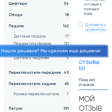
Шифтера
34
готовый к
поездке
байк.
Обода
18
Добавить к
Педали
162
сравнению
Детские педали
17
Педали платформы
131
Нашли дешевле? Мы сделаем ещё дешевле!
Контактные педали
3
Детали к педалям
5
ОТЗЫВЫ
(0)
Переключатели передние
43
Пока нет
Переключатели задние
65
отзывов
Ролики переключателя
7
МОЙ
ОТЗЫВ
Петухи
191