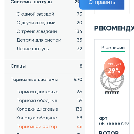
Системы, шатуны
296
С одной звездой
73
С двумя звездами
20
РЕКОМЕНД
С тремя звездами
134
Детали для систем
35
В наличии
Левые шатуны
32
скидка
Спицы
8
29%
Тормозные системы
470
Тормоза дисковые
65
Тормоза ободные
59
Колодки дисковые
138
Колодки ободные
58
арт.
0Б-00000219
Тормозной ротор
46