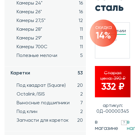
Камеры 24"
16
сталь
Камеры 26"
16
Камеры 27,5"
12
скидка
Камеры 28"
11
В наличии
14%
Камеры 29"
11
Камеры 700C
11
Полезные мелочи
5
Каретки
53
Старая
цена:
390 ₽
332 ₽
Под квадрат (Square)
20
Octalink/ISIS
2
Выносные подшипники
7
артикул:
0Д-00000345
Под клин
2
Запчасти для кареток
20
в
в
?
магазине
на