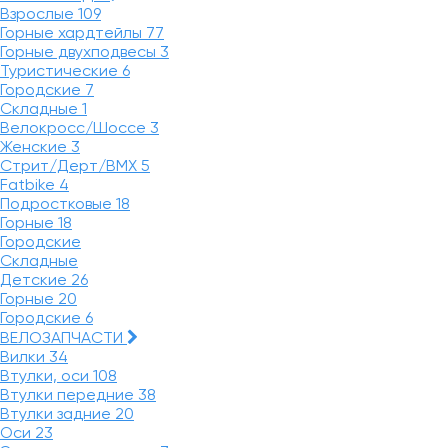
Взрослые
109
Горные хардтейлы
77
Горные двухподвесы
3
Туристические
6
Городские
7
Складные
1
Велокросс/Шоссе
3
Женские
3
Стрит/Дерт/BMX
5
Fatbike
4
Подростковые
18
Горные
18
Городские
Складные
Детские
26
Горные
20
Городские
6
ВЕЛОЗАПЧАСТИ
Вилки
34
Втулки, оси
108
Втулки передние
38
Втулки задние
20
Оси
23