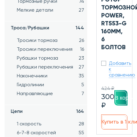
РОТОР
Тормозные ручки
74
ТОРМОЗНО
Мелкие детали
27
POWER,
RT553-G
Троса/Рубашки
144
160ММ,
6
Тросики тормоза
26
БОЛТОВ
Тросики переключения
16
Рубашки тормоза
23
Добавить
Рубашки переключения
27
к
сравнению
Наконечники
35
Гидролинии
5
424 ₽
Направляющие
7
300
В корзин
₽
Цепи
164
Купить в 1 кл
1 скорость
28
6-7-8 скоростей
55