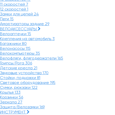
11 скоростей
7
12 скоростей
1
Замки для цепей
24
Пеги
15
Амортизаторы задние
29
ВЕЛОАКСЕССУАРЫ
Велоаптечки
15
Крепления на автомобиль
3
Багажники
80
Велонасосы
115
Велокомпьютеры
35
Велофляги, флягодержатели
165
Грипсы/Рога
306
Детские кресла
21
Звуковые устройства
170
Стойки, подножки
81
Световое оборудование
195
Сумки, рюкзаки
122
Крылья
133
Корзинки
56
Зеркала
27
Защита/Велозамки
169
ИНСТРУМЕНТ