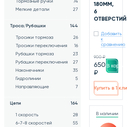
Тормозные ручки
74
180ММ,
Мелкие детали
27
6
ОТВЕРСТИЙ
Троса/Рубашки
144
Добавить
Тросики тормоза
26
к
сравнению
Тросики переключения
16
Рубашки тормоза
23
900 ₽
Рубашки переключения
27
650
В корзин
Наконечники
35
₽
Гидролинии
5
Направляющие
7
Купить в 1 кл
Цепи
164
В наличии
1 скорость
28
6-7-8 скоростей
55