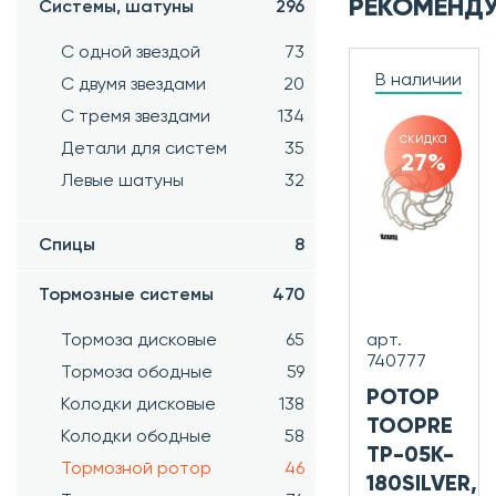
РЕКОМЕНД
Системы, шатуны
296
С одной звездой
73
В наличии
С двумя звездами
20
С тремя звездами
134
скидка
Детали для систем
35
27%
Левые шатуны
32
Спицы
8
Тормозные системы
470
Тормоза дисковые
65
арт.
740777
Тормоза ободные
59
РОТОР
Колодки дисковые
138
TOOPRE
Колодки ободные
58
TP-05K-
Тормозной ротор
46
180SILVER,