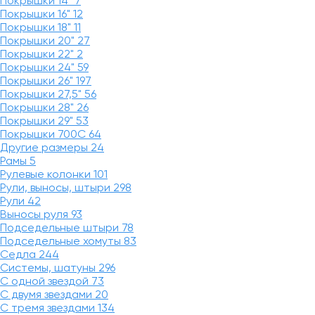
Покрышки 14"
7
Покрышки 16"
12
Покрышки 18"
11
Покрышки 20"
27
Покрышки 22"
2
Покрышки 24"
59
Покрышки 26"
197
Покрышки 27,5"
56
Покрышки 28"
26
Покрышки 29"
53
Покрышки 700C
64
Другие размеры
24
Рамы
5
Рулевые колонки
101
Рули, выносы, штыри
298
Рули
42
Выносы руля
93
Подседельные штыри
78
Подседельные хомуты
83
Седла
244
Системы, шатуны
296
С одной звездой
73
С двумя звездами
20
С тремя звездами
134