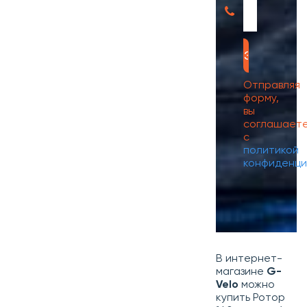
Отправляя
форму,
вы
соглашает
с
политикой
конфиденци
В интернет-
магазине
G-
Velo
можно
купить Ротор