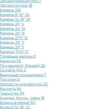
Эксцентрики втулок
7
Детали втулок
18
Камеры
150
Камеры 8-10"
20
Камеры 12-18"
29
Камеры 20"
6
Камеры 24"
16
Камеры 26"
16
Камеры 27,5"
12
Камеры 28"
11
Камеры 29"
11
Камеры 700C
11
Полезные мелочи
5
Каретки
53
Под квадрат (Square)
20
Octalink/ISIS
2
Выносные подшипники
7
Под клин
2
Запчасти для кареток
20
Кассеты
86
Трещотки
39
Крепеж, болты, гайки
18
Колеса в сборе
157
Колеса 12-18"
22