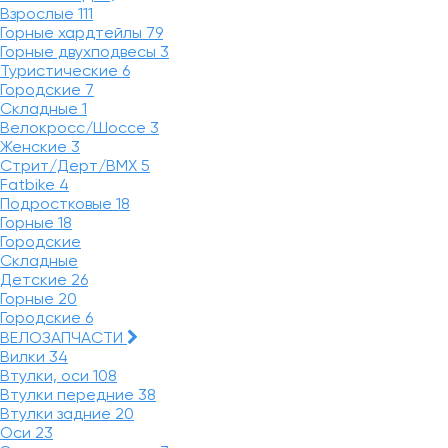
Взрослые
111
Горные хардтейлы
79
Горные двухподвесы
3
Туристические
6
Городские
7
Складные
1
Велокросс/Шоссе
3
Женские
3
Стрит/Дерт/BMX
5
Fatbike
4
Подростковые
18
Горные
18
Городские
Складные
Детские
26
Горные
20
Городские
6
ВЕЛОЗАПЧАСТИ
Вилки
34
Втулки, оси
108
Втулки передние
38
Втулки задние
20
Оси
23