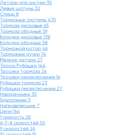
Детали для систем
35
Левые шатуны
32
Спицы
8
Тормозные системы
470
Тормоза дисковые
65
Тормоза ободные
59
Колодки дисковые
138
Колодки ободные
58
Тормозной ротор
46
Тормозные ручки
74
Мелкие детали
27
Троса/Рубашки
144
Тросики тормоза
26
Тросики переключения
16
Рубашки тормоза
23
Рубашки переключения
27
Наконечники
35
Гидролинии
5
Направляющие
7
Цепи
164
1 скорость
28
6-7-8 скоростей
55
9 скоростей
26
10 скоростей
19