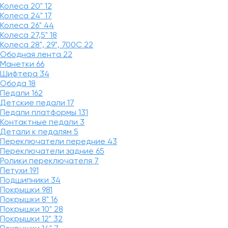
Колеса 20"
12
Колеса 24"
17
Колеса 26"
44
Колеса 27,5"
18
Колеса 28", 29", 700С
22
Ободная лента
22
Манетки
66
Шифтера
34
Обода
18
Педали
162
Детские педали
17
Педали платформы
131
Контактные педали
3
Детали к педалям
5
Переключатели передние
43
Переключатели задние
65
Ролики переключателя
7
Петухи
191
Подшипники
34
Покрышки
981
Покрышки 8"
16
Покрышки 10"
28
Покрышки 12"
32