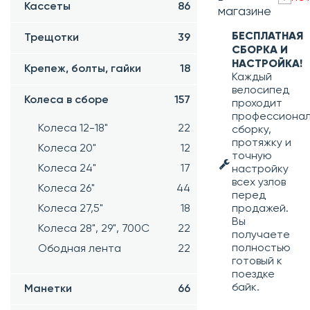
Кассеты
86
магазине
БЕСПЛАТНАЯ
Трещотки
39
СБОРКА И
НАСТРОЙКА!
Крепеж, болты, гайки
18
Каждый
велосипед
Колеса в сборе
157
проходит
профессиона
Колеса 12-18"
22
сборку,
протяжку и
Колеса 20"
12
точную
Колеса 24"
17
настройку
всех узлов
Колеса 26"
44
перед
Колеса 27,5"
18
продажей.
Вы
Колеса 28", 29", 700С
22
получаете
полностью
Ободная лента
22
готовый к
поездке
байк.
Манетки
66