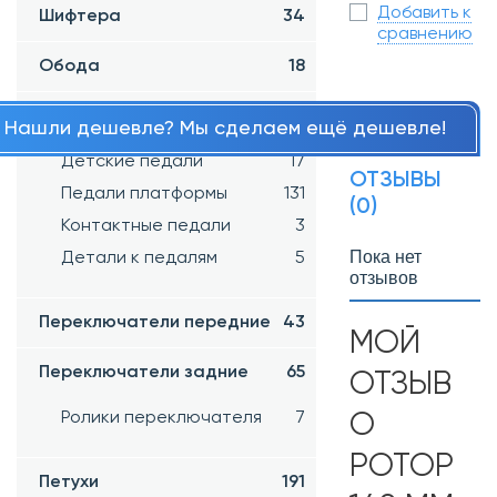
Добавить к
Шифтера
34
сравнению
Обода
18
Педали
162
Нашли дешевле? Мы сделаем ещё дешевле!
Детские педали
17
ОТЗЫВЫ
Педали платформы
131
(0)
Контактные педали
3
Пока нет
Детали к педалям
5
отзывов
Переключатели передние
43
МОЙ
Переключатели задние
65
ОТЗЫВ
Ролики переключателя
7
О
РОТОР
Петухи
191