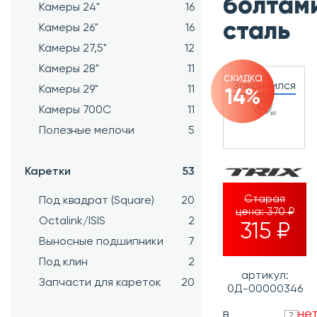
болтам
Камеры 24"
16
сталь
Камеры 26"
16
Камеры 27,5"
12
Камеры 28"
11
скидка
Закончился
Камеры 29"
11
14%
Камеры 700C
11
Полезные мелочи
5
Каретки
53
Старая
Под квадрат (Square)
20
цена:
370 ₽
Octalink/ISIS
2
315 ₽
Выносные подшипники
7
Под клин
2
артикул:
Запчасти для кареток
20
0Д-00000346
в
не
?