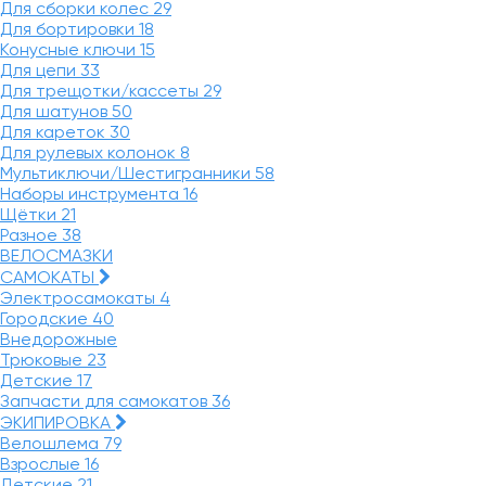
Для сборки колес
29
Для бортировки
18
Конусные ключи
15
Для цепи
33
Для трещотки/кассеты
29
Для шатунов
50
Для кареток
30
Для рулевых колонок
8
Мультиключи/Шестигранники
58
Наборы инструмента
16
Щётки
21
Разное
38
ВЕЛОСМАЗКИ
САМОКАТЫ
Электросамокаты
4
Городские
40
Внедорожные
Трюковые
23
Детские
17
Запчасти для самокатов
36
ЭКИПИРОВКА
Велошлема
79
Взрослые
16
Детские
21