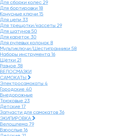
Для сборки колес
29
Для бортировки
18
Конусные ключи
15
Для цепи
33
Для трещотки/кассеты
29
Для шатунов
50
Для кареток
30
Для рулевых колонок
8
Мультиключи/Шестигранники
58
Наборы инструмента
16
Щётки
21
Разное
38
ВЕЛОСМАЗКИ
САМОКАТЫ
Электросамокаты
4
Городские
40
Внедорожные
Трюковые
23
Детские
17
Запчасти для самокатов
36
ЭКИПИРОВКА
Велошлема
79
Взрослые
16
Детские
21