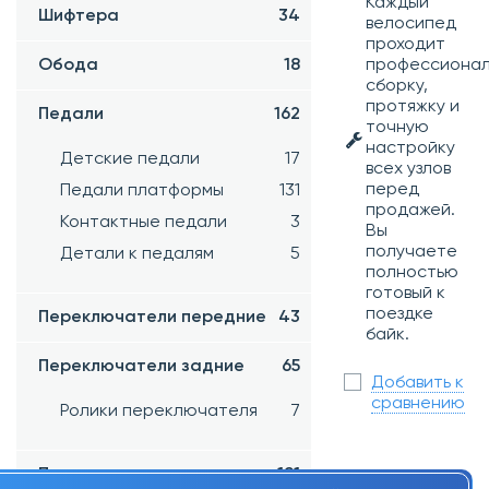
Каждый
Шифтера
34
велосипед
проходит
профессиона
Обода
18
сборку,
протяжку и
Педали
162
точную
настройку
Детские педали
17
всех узлов
перед
Педали платформы
131
продажей.
Контактные педали
3
Вы
получаете
Детали к педалям
5
полностью
готовый к
поездке
Переключатели передние
43
байк.
Переключатели задние
65
Добавить к
сравнению
Ролики переключателя
7
Петухи
191