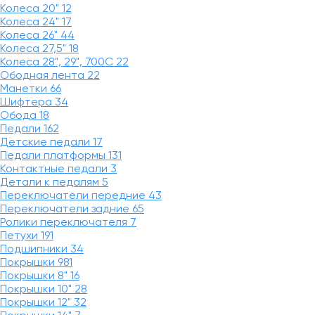
Колеса 20"
12
Колеса 24"
17
Колеса 26"
44
Колеса 27,5"
18
Колеса 28", 29", 700С
22
Ободная лента
22
Манетки
66
Шифтера
34
Обода
18
Педали
162
Детские педали
17
Педали платформы
131
Контактные педали
3
Детали к педалям
5
Переключатели передние
43
Переключатели задние
65
Ролики переключателя
7
Петухи
191
Подшипники
34
Покрышки
981
Покрышки 8"
16
Покрышки 10"
28
Покрышки 12"
32