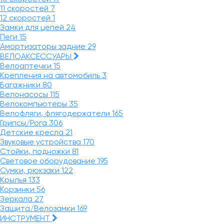
11 скоростей
7
12 скоростей
1
Замки для цепей
24
Пеги
15
Амортизаторы задние
29
ВЕЛОАКСЕССУАРЫ
Велоаптечки
15
Крепления на автомобиль
3
Багажники
80
Велонасосы
115
Велокомпьютеры
35
Велофляги, флягодержатели
165
Грипсы/Рога
306
Детские кресла
21
Звуковые устройства
170
Стойки, подножки
81
Световое оборудование
195
Сумки, рюкзаки
122
Крылья
133
Корзинки
56
Зеркала
27
Защита/Велозамки
169
ИНСТРУМЕНТ