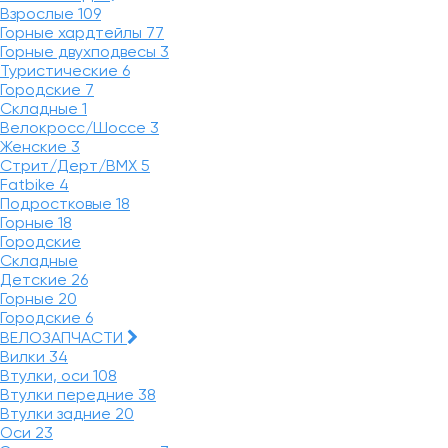
Взрослые
109
Горные хардтейлы
77
Горные двухподвесы
3
Туристические
6
Городские
7
Складные
1
Велокросс/Шоссе
3
Женские
3
Стрит/Дерт/BMX
5
Fatbike
4
Подростковые
18
Горные
18
Городские
Складные
Детские
26
Горные
20
Городские
6
ВЕЛОЗАПЧАСТИ
Вилки
34
Втулки, оси
108
Втулки передние
38
Втулки задние
20
Оси
23