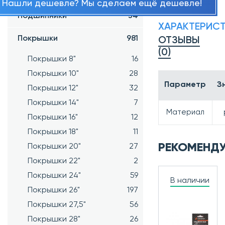
Нашли дешевле? Мы сделаем ещё дешевле!
Подшипники
34
ХАРАКТЕРИС
Покрышки
981
ОТЗЫВЫ
(0)
Покрышки 8"
16
Покрышки 10"
28
Параметр
З
Покрышки 12"
32
Покрышки 14"
7
Материал
Покрышки 16"
12
Покрышки 18"
11
РЕКОМЕНД
Покрышки 20"
27
Покрышки 22"
2
Покрышки 24"
59
В наличии
Покрышки 26"
197
Покрышки 27,5"
56
Покрышки 28"
26