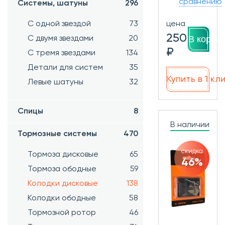
сравнению
Системы, шатуны
296
цена
С одной звездой
73
250
В корзин
С двумя звездами
20
₽
С тремя звездами
134
Детали для систем
35
Купить в 1 кл
Левые шатуны
32
Спицы
8
В наличии
Тормозные системы
470
скидка
Тормоза дисковые
65
46%
Тормоза ободные
59
Колодки дисковые
138
Колодки ободные
58
Тормозной ротор
46