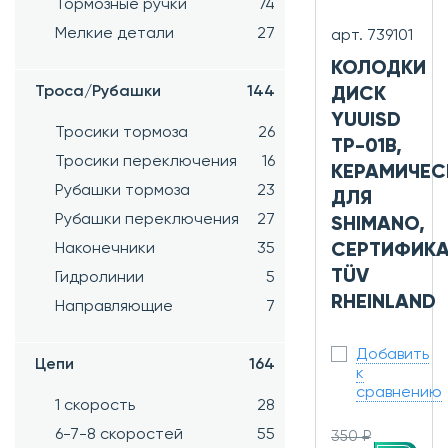
Тормозные ручки
74
Мелкие детали
27
арт. 739101
КОЛОДКИ
Троса/Рубашки
144
ДИСК
YUUISD
Тросики тормоза
26
TP-01B,
Тросики переключения
16
КЕРАМИЧЕС
Рубашки тормоза
23
ДЛЯ
Рубашки переключения
27
SHIMANO,
СЕРТИФИКА
Наконечники
35
TÜV
Гидролинии
5
RHEINLAND
Направляющие
7
Добавить
Цепи
164
к
сравнению
1 скорость
28
6-7-8 скоростей
55
350 ₽