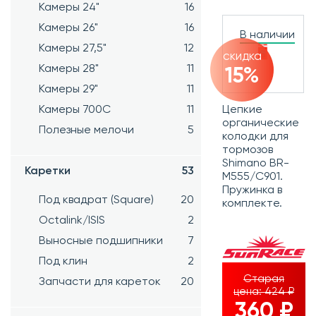
Камеры 24"
16
Камеры 26"
16
В наличии
Камеры 27,5"
12
скидка
Камеры 28"
11
15%
Камеры 29"
11
Цепкие
Камеры 700C
11
органические
Полезные мелочи
5
колодки для
тормозов
Shimano BR-
Каретки
53
M555/C901.
Пружинка в
Под квадрат (Square)
20
комплекте.
Octalink/ISIS
2
Выносные подшипники
7
Под клин
2
Старая
Запчасти для кареток
20
цена:
424 ₽
360 ₽