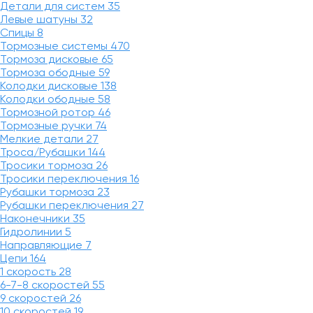
Детали для систем
35
Левые шатуны
32
Спицы
8
Тормозные системы
470
Тормоза дисковые
65
Тормоза ободные
59
Колодки дисковые
138
Колодки ободные
58
Тормозной ротор
46
Тормозные ручки
74
Мелкие детали
27
Троса/Рубашки
144
Тросики тормоза
26
Тросики переключения
16
Рубашки тормоза
23
Рубашки переключения
27
Наконечники
35
Гидролинии
5
Направляющие
7
Цепи
164
1 скорость
28
6-7-8 скоростей
55
9 скоростей
26
10 скоростей
19