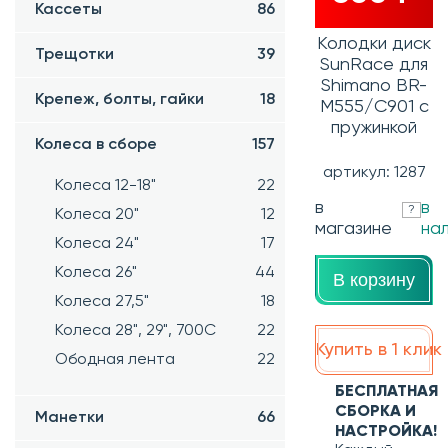
Кассеты
86
Колодки диск
Трещотки
39
SunRace для
Shimano BR-
Крепеж, болты, гайки
18
M555/C901 с
пружинкой
Колеса в сборе
157
артикул: 1287
Колеса 12-18"
22
в
в
?
Колеса 20"
12
магазине
на
Колеса 24"
17
Колеса 26"
44
В корзину
Колеса 27,5"
18
Колеса 28", 29", 700С
22
Купить в 1 клик
Ободная лента
22
БЕСПЛАТНАЯ
СБОРКА И
Манетки
66
НАСТРОЙКА!