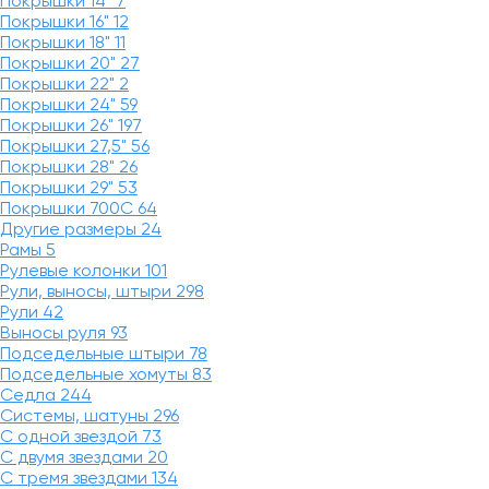
Покрышки 14"
7
Покрышки 16"
12
Покрышки 18"
11
Покрышки 20"
27
Покрышки 22"
2
Покрышки 24"
59
Покрышки 26"
197
Покрышки 27,5"
56
Покрышки 28"
26
Покрышки 29"
53
Покрышки 700C
64
Другие размеры
24
Рамы
5
Рулевые колонки
101
Рули, выносы, штыри
298
Рули
42
Выносы руля
93
Подседельные штыри
78
Подседельные хомуты
83
Седла
244
Системы, шатуны
296
С одной звездой
73
С двумя звездами
20
С тремя звездами
134