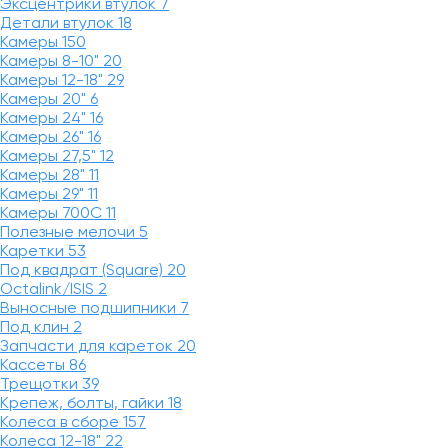
Эксцентрики втулок
7
Детали втулок
18
Камеры
150
Камеры 8-10"
20
Камеры 12-18"
29
Камеры 20"
6
Камеры 24"
16
Камеры 26"
16
Камеры 27,5"
12
Камеры 28"
11
Камеры 29"
11
Камеры 700C
11
Полезные мелочи
5
Каретки
53
Под квадрат (Square)
20
Octalink/ISIS
2
Выносные подшипники
7
Под клин
2
Запчасти для кареток
20
Кассеты
86
Трещотки
39
Крепеж, болты, гайки
18
Колеса в сборе
157
Колеса 12-18"
22