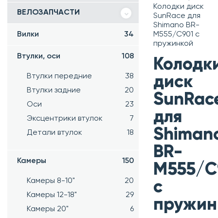
Колодки диск
ВЕЛОЗАПЧАСТИ
SunRace для
Shimano BR-
Вилки
34
M555/C901 с
пружинкой
Втулки, оси
108
Колодк
Втулки передние
38
диск
Втулки задние
20
SunRac
Оси
23
для
Эксцентрики втулок
7
Shiman
Детали втулок
18
BR-
Камеры
150
M555/C
Камеры 8-10"
20
с
Камеры 12-18"
29
пружин
Камеры 20"
6