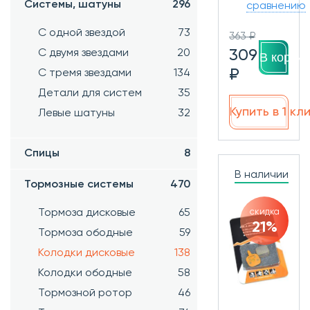
Системы, шатуны
296
сравнению
С одной звездой
73
363 ₽
309
С двумя звездами
20
В корзин
₽
С тремя звездами
134
Детали для систем
35
Купить в 1 кл
Левые шатуны
32
Спицы
8
В наличии
Тормозные системы
470
Тормоза дисковые
65
скидка
21%
Тормоза ободные
59
Колодки дисковые
138
Колодки ободные
58
Тормозной ротор
46