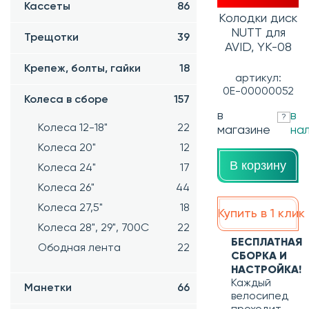
Кассеты
86
Колодки диск
NUTT для
Трещотки
39
AVID, YK-08
Крепеж, болты, гайки
18
артикул:
0Е-00000052
Колеса в сборе
157
в
в
?
Колеса 12-18"
22
магазине
на
Колеса 20"
12
В корзину
Колеса 24"
17
Колеса 26"
44
Колеса 27,5"
18
Купить в 1 клик
Колеса 28", 29", 700С
22
БЕСПЛАТНАЯ
Ободная лента
22
СБОРКА И
НАСТРОЙКА!
Каждый
Манетки
66
велосипед