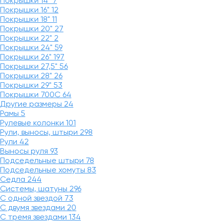
Покрышки 14"
7
Покрышки 16"
12
Покрышки 18"
11
Покрышки 20"
27
Покрышки 22"
2
Покрышки 24"
59
Покрышки 26"
197
Покрышки 27,5"
56
Покрышки 28"
26
Покрышки 29"
53
Покрышки 700C
64
Другие размеры
24
Рамы
5
Рулевые колонки
101
Рули, выносы, штыри
298
Рули
42
Выносы руля
93
Подседельные штыри
78
Подседельные хомуты
83
Седла
244
Системы, шатуны
296
С одной звездой
73
С двумя звездами
20
С тремя звездами
134