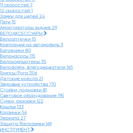
11 скоростей
7
12 скоростей
1
Замки для цепей
24
Пеги
15
Амортизаторы задние
29
ВЕЛОАКСЕССУАРЫ
Велоаптечки
15
Крепления на автомобиль
3
Багажники
80
Велонасосы
115
Велокомпьютеры
35
Велофляги, флягодержатели
165
Грипсы/Рога
306
Детские кресла
21
Звуковые устройства
170
Стойки, подножки
81
Световое оборудование
195
Сумки, рюкзаки
122
Крылья
133
Корзинки
56
Зеркала
27
Защита/Велозамки
169
ИНСТРУМЕНТ