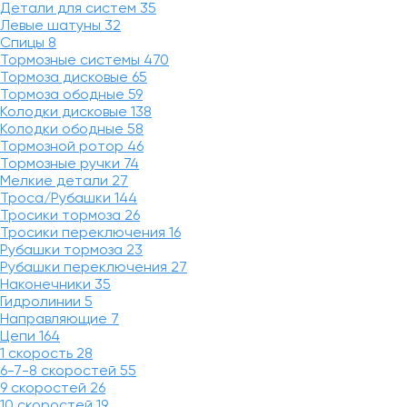
Детали для систем
35
Левые шатуны
32
Спицы
8
Тормозные системы
470
Тормоза дисковые
65
Тормоза ободные
59
Колодки дисковые
138
Колодки ободные
58
Тормозной ротор
46
Тормозные ручки
74
Мелкие детали
27
Троса/Рубашки
144
Тросики тормоза
26
Тросики переключения
16
Рубашки тормоза
23
Рубашки переключения
27
Наконечники
35
Гидролинии
5
Направляющие
7
Цепи
164
1 скорость
28
6-7-8 скоростей
55
9 скоростей
26
10 скоростей
19