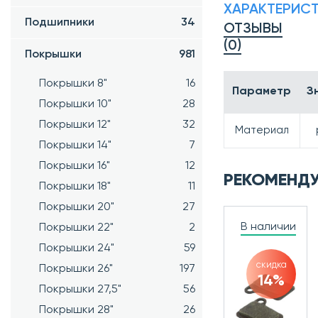
ХАРАКТЕРИС
Подшипники
34
ОТЗЫВЫ
(0)
Покрышки
981
Покрышки 8"
16
Параметр
З
Покрышки 10"
28
Покрышки 12"
32
Материал
Покрышки 14"
7
Покрышки 16"
12
РЕКОМЕНД
Покрышки 18"
11
Покрышки 20"
27
В наличии
Покрышки 22"
2
Покрышки 24"
59
скидка
Покрышки 26"
197
14%
Покрышки 27,5"
56
Покрышки 28"
26