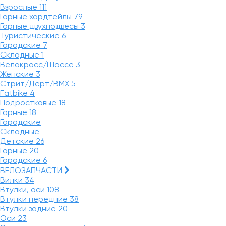
Взрослые
111
Горные хардтейлы
79
Горные двухподвесы
3
Туристические
6
Городские
7
Складные
1
Велокросс/Шоссе
3
Женские
3
Стрит/Дерт/BMX
5
Fatbike
4
Подростковые
18
Горные
18
Городские
Складные
Детские
26
Горные
20
Городские
6
ВЕЛОЗАПЧАСТИ
Вилки
34
Втулки, оси
108
Втулки передние
38
Втулки задние
20
Оси
23