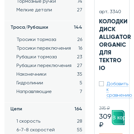
Тормозные ручки
74
Мелкие детали
27
арт. 3340
КОЛОДКИ
Троса/Рубашки
144
ДИСК
ALLIGATOR
Тросики тормоза
26
ORGANIC
Тросики переключения
16
ДЛЯ
Рубашки тормоза
23
TEKTRO
Рубашки переключения
27
IO
Наконечники
35
Гидролинии
5
Добавить
к
Направляющие
7
сравнению
395 ₽
Цепи
164
309
В корзин
1 скорость
28
₽
6-7-8 скоростей
55