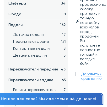
проходит
Шифтера
34
профессиона
сборку,
протяжку и
Обода
18
точную
настройку
Педали
162
всех узлов
перед
Детские педали
17
продажей.
Вы
Педали платформы
131
получаете
Контактные педали
3
полностью
готовый к
Детали к педалям
5
поездке
байк.
Переключатели передние
43
Добавить к
сравнению
Переключатели задние
65
Ролики переключателя
7
Нашли дешевле? Мы сделаем ещё дешевле!
Петухи
191