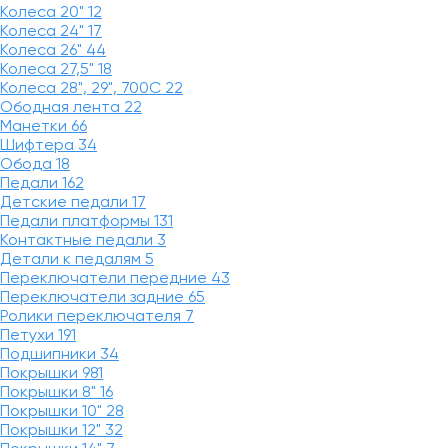
Колеса 20"
12
Колеса 24"
17
Колеса 26"
44
Колеса 27,5"
18
Колеса 28", 29", 700С
22
Ободная лента
22
Манетки
66
Шифтера
34
Обода
18
Педали
162
Детские педали
17
Педали платформы
131
Контактные педали
3
Детали к педалям
5
Переключатели передние
43
Переключатели задние
65
Ролики переключателя
7
Петухи
191
Подшипники
34
Покрышки
981
Покрышки 8"
16
Покрышки 10"
28
Покрышки 12"
32