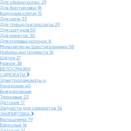
Для сборки колес
29
Для бортировки
18
Конусные ключи
15
Для цепи
33
Для трещотки/кассеты
29
Для шатунов
50
Для кареток
30
Для рулевых колонок
8
Мультиключи/Шестигранники
58
Наборы инструмента
16
Щётки
21
Разное
38
ВЕЛОСМАЗКИ
САМОКАТЫ
Электросамокаты
4
Городские
40
Внедорожные
Трюковые
23
Детские
17
Запчасти для самокатов
36
ЭКИПИРОВКА
Велошлема
79
Взрослые
16
Детские
21