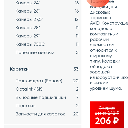
Тормозные
Камеры 24"
16
колодки для
Камеры 26"
16
дисковых
тормозов
Камеры 27,5"
12
AVID.
Конструкци
Камеры 28"
11
колодок с
композитным
Камеры 29"
11
рабочим
Камеры 700C
11
элементом
относится к
Полезные мелочи
5
широкому
типу. Колодки
обладают
Каретки
53
хорошей
износоустойчив
Под квадрат (Square)
20
и низким
уровнем шума.
Octalink/ISIS
2
Выносные подшипники
7
Под клин
2
Старая
цена:
242 ₽
Запчасти для кареток
20
206 ₽