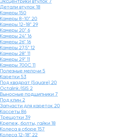
Эксцентрики втулок
7
Детали втулок
18
Камеры
150
Камеры 8-10"
20
Камеры 12-18"
29
Камеры 20"
6
Камеры 24"
16
Камеры 26"
16
Камеры 27,5"
12
Камеры 28"
11
Камеры 29"
11
Камеры 700C
11
Полезные мелочи
5
Каретки
53
Под квадрат (Square)
20
Octalink/ISIS
2
Выносные подшипники
7
Под клин
2
Запчасти для кареток
20
Кассеты
86
Трещотки
39
Крепеж, болты, гайки
18
Колеса в сборе
157
Колеса 12-18"
22