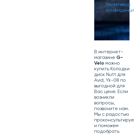
политикой
конфиденци
В интернет-
магазине
G-
Velo
можно
купить Колодки
диск Nutt для
Avid, Yk-08 по
выгодной для
Вас цене. Если
возникли
вопросы,
позвоните нам.
Мы с радостью
проконсультиру
и поможем
подобрать