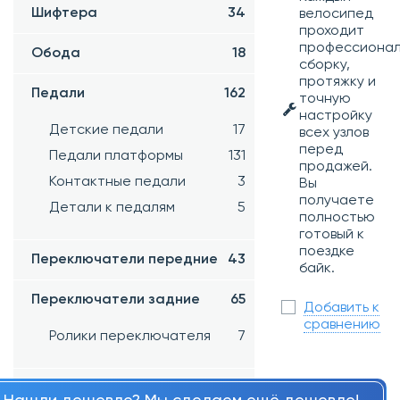
Шифтера
34
велосипед
проходит
профессиона
Обода
18
сборку,
протяжку и
Педали
162
точную
настройку
Детские педали
17
всех узлов
перед
Педали платформы
131
продажей.
Контактные педали
3
Вы
получаете
Детали к педалям
5
полностью
готовый к
поездке
Переключатели передние
43
байк.
Переключатели задние
65
Добавить к
сравнению
Ролики переключателя
7
Петухи
191