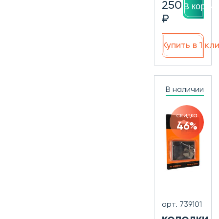
250
В корзин
₽
Купить в 1 кл
В наличии
скидка
46%
арт. 739101