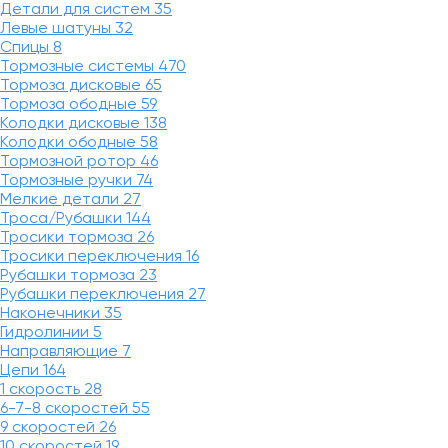
Детали для систем
35
Левые шатуны
32
Спицы
8
Тормозные системы
470
Тормоза дисковые
65
Тормоза ободные
59
Колодки дисковые
138
Колодки ободные
58
Тормозной ротор
46
Тормозные ручки
74
Мелкие детали
27
Троса/Рубашки
144
Тросики тормоза
26
Тросики переключения
16
Рубашки тормоза
23
Рубашки переключения
27
Наконечники
35
Гидролинии
5
Направляющие
7
Цепи
164
1 скорость
28
6-7-8 скоростей
55
9 скоростей
26
10 скоростей
19