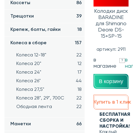
Кассеты
86
Колодки диск
Трещотки
39
BARADINE
для Shimano
Deore DS-
Крепеж, болты, гайки
18
15+SP-15
Колеса в сборе
157
артикул: 2911
Колеса 12-18"
22
в
в
?
Колеса 20"
12
магазине
на
Колеса 24"
17
В корзину
Колеса 26"
44
Колеса 27,5"
18
Колеса 28", 29", 700С
22
Купить в 1 клик
Ободная лента
22
БЕСПЛАТНАЯ
СБОРКА И
Манетки
66
НАСТРОЙКА!
Каждый