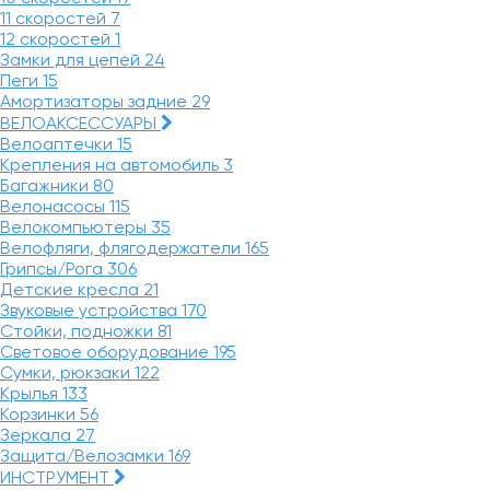
11 скоростей
7
12 скоростей
1
Замки для цепей
24
Пеги
15
Амортизаторы задние
29
ВЕЛОАКСЕССУАРЫ
Велоаптечки
15
Крепления на автомобиль
3
Багажники
80
Велонасосы
115
Велокомпьютеры
35
Велофляги, флягодержатели
165
Грипсы/Рога
306
Детские кресла
21
Звуковые устройства
170
Стойки, подножки
81
Световое оборудование
195
Сумки, рюкзаки
122
Крылья
133
Корзинки
56
Зеркала
27
Защита/Велозамки
169
ИНСТРУМЕНТ