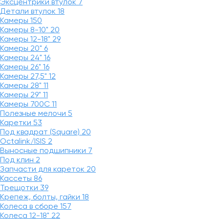
Эксцентрики втулок
7
Детали втулок
18
Камеры
150
Камеры 8-10"
20
Камеры 12-18"
29
Камеры 20"
6
Камеры 24"
16
Камеры 26"
16
Камеры 27,5"
12
Камеры 28"
11
Камеры 29"
11
Камеры 700C
11
Полезные мелочи
5
Каретки
53
Под квадрат (Square)
20
Octalink/ISIS
2
Выносные подшипники
7
Под клин
2
Запчасти для кареток
20
Кассеты
86
Трещотки
39
Крепеж, болты, гайки
18
Колеса в сборе
157
Колеса 12-18"
22