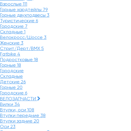
Взрослые
111
Горные хардтейлы
79
Горные двухподвесы
3
Туристические
6
Городские
7
Складные
1
Велокросс/Шоссе
3
Женские
3
Стрит/Дерт/BMX
5
Fatbike
4
Подростковые
18
Горные
18
Городские
Складные
Детские
26
Горные
20
Городские
6
ВЕЛОЗАПЧАСТИ
Вилки
34
Втулки, оси
108
Втулки передние
38
Втулки задние
20
Оси
23