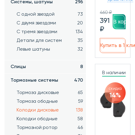
Системы, шатуны
296
460 ₽
С одной звездой
73
391
В корзин
С двумя звездами
20
₽
С тремя звездами
134
Детали для систем
35
Купить в 1 кл
Левые шатуны
32
Спицы
8
В наличии
Тормозные системы
470
скидка
Тормоза дисковые
65
14%
Тормоза ободные
59
Колодки дисковые
138
Колодки ободные
58
Тормозной ротор
46