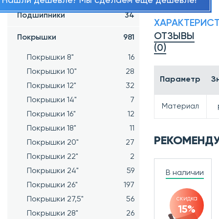
Нашли дешевле? Мы сделаем ещё дешевле!
Подшипники
34
ХАРАКТЕРИС
ОТЗЫВЫ
Покрышки
981
(0)
Покрышки 8"
16
Покрышки 10"
28
Параметр
З
Покрышки 12"
32
Покрышки 14"
7
Материал
Покрышки 16"
12
Покрышки 18"
11
РЕКОМЕНД
Покрышки 20"
27
Покрышки 22"
2
Покрышки 24"
59
В наличии
Покрышки 26"
197
Покрышки 27,5"
56
скидка
15%
Покрышки 28"
26