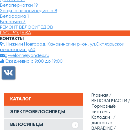
Велоперчатки
19
Защита велосипедиста
8
Велоформа
1
Велоочки
3
РЕМОНТ ВЕЛОСИПЕДОВ
РАСПРОДАЖА
КОНТАКТЫ
г. Нижний Новгород, Канавинский р-он, ул.Октябрьской
революции д.60
g-velonn@yandex.ru
Ежедневно с 9:00 до 19:00
Главная
КАТАЛОГ
ВЕЛОЗАПЧАСТИ
Тормозные
ЭЛЕКТРОВЕЛОСИПЕДЫ
системы
Колодки
дисковые
ВЕЛОСИПЕДЫ
BARADINE