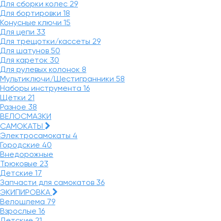
Для сборки колес
29
Для бортировки
18
Конусные ключи
15
Для цепи
33
Для трещотки/кассеты
29
Для шатунов
50
Для кареток
30
Для рулевых колонок
8
Мультиключи/Шестигранники
58
Наборы инструмента
16
Щётки
21
Разное
38
ВЕЛОСМАЗКИ
САМОКАТЫ
Электросамокаты
4
Городские
40
Внедорожные
Трюковые
23
Детские
17
Запчасти для самокатов
36
ЭКИПИРОВКА
Велошлема
79
Взрослые
16
Детские
21