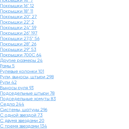
Покрышки 14"
7
Покрышки 16"
12
Покрышки 18"
11
Покрышки 20"
27
Покрышки 22"
2
Покрышки 24"
59
Покрышки 26"
197
Покрышки 27,5"
56
Покрышки 28"
26
Покрышки 29"
53
Покрышки 700C
64
Другие размеры
24
Рамы
5
Рулевые колонки
101
Рули, выносы, штыри
298
Рули
42
Выносы руля
93
Подседельные штыри
78
Подседельные хомуты
83
Седла
244
Системы, шатуны
296
С одной звездой
73
С двумя звездами
20
С тремя звездами
134