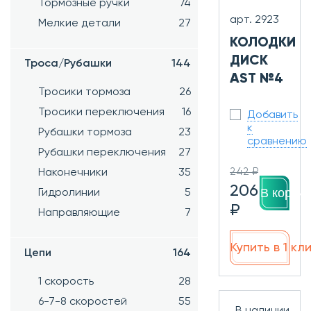
Тормозные ручки
74
арт. 2923
Мелкие детали
27
КОЛОДКИ
ДИСК
Троса/Рубашки
144
AST №4
Тросики тормоза
26
Тросики переключения
16
Добавить
к
Рубашки тормоза
23
сравнению
Рубашки переключения
27
242 ₽
Наконечники
35
206
В корзин
Гидролинии
5
₽
Направляющие
7
Купить в 1 кл
Цепи
164
1 скорость
28
6-7-8 скоростей
55
В наличии