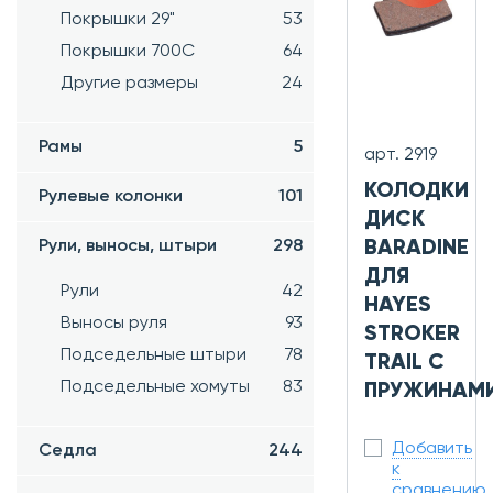
Покрышки 29"
53
Покрышки 700C
64
Другие размеры
24
Рамы
5
арт. 2919
КОЛОДКИ
Рулевые колонки
101
ДИСК
BARADINE
Рули, выносы, штыри
298
ДЛЯ
Рули
42
HAYES
Выносы руля
93
STROKER
Подседельные штыри
78
TRAIL С
Подседельные хомуты
83
ПРУЖИНАМ
Добавить
Седла
244
к
сравнению