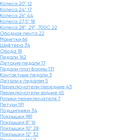
Колеса 20"
12
Колеса 24"
17
Колеса 26"
44
Колеса 27,5"
18
Колеса 28", 29", 700С
22
Ободная лента
22
Манетки
66
Шифтера
34
Обода
18
Педали
162
Детские педали
17
Педали платформы
131
Контактные педали
3
Детали к педалям
5
Переключатели передние
43
Переключатели задние
65
Ролики переключателя
7
Петухи
191
Подшипники
34
Покрышки
981
Покрышки 8"
16
Покрышки 10"
28
Покрышки 12"
32