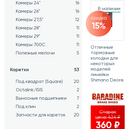
Камеры 24"
16
В наличии
Камеры 26"
16
скидка
Камеры 27,5"
12
15%
Камеры 28"
11
Камеры 29"
11
Камеры 700C
11
Отличные
тормозные
Полезные мелочи
5
колодки для
некоторых
моделей
Каретки
53
линейки
Shimano Deore.
Под квадрат (Square)
20
Octalink/ISIS
2
Выносные подшипники
7
Под клин
2
Старая
Запчасти для кареток
20
цена:
424 ₽
360 ₽