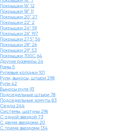
Покрышки 14"
7
Покрышки 16"
12
Покрышки 18"
11
Покрышки 20"
27
Покрышки 22"
2
Покрышки 24"
59
Покрышки 26"
197
Покрышки 27,5"
56
Покрышки 28"
26
Покрышки 29"
53
Покрышки 700C
64
Другие размеры
24
Рамы
5
Рулевые колонки
101
Рули, выносы, штыри
298
Рули
42
Выносы руля
93
Подседельные штыри
78
Подседельные хомуты
83
Седла
244
Системы, шатуны
296
С одной звездой
73
С двумя звездами
20
С тремя звездами
134