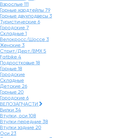
Взрослые
111
Горные хардтейлы
79
Горные двухподвесы
3
Туристические
6
Городские
7
Складные
1
Велокросс/Шоссе
3
Женские
3
Стрит/Дерт/BMX
5
Fatbike
4
Подростковые
18
Горные
18
Городские
Складные
Детские
26
Горные
20
Городские
6
ВЕЛОЗАПЧАСТИ
Вилки
34
Втулки, оси
108
Втулки передние
38
Втулки задние
20
Оси
23