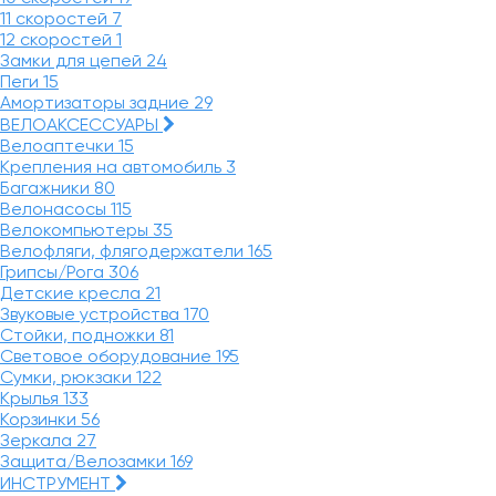
11 скоростей
7
12 скоростей
1
Замки для цепей
24
Пеги
15
Амортизаторы задние
29
ВЕЛОАКСЕССУАРЫ
Велоаптечки
15
Крепления на автомобиль
3
Багажники
80
Велонасосы
115
Велокомпьютеры
35
Велофляги, флягодержатели
165
Грипсы/Рога
306
Детские кресла
21
Звуковые устройства
170
Стойки, подножки
81
Световое оборудование
195
Сумки, рюкзаки
122
Крылья
133
Корзинки
56
Зеркала
27
Защита/Велозамки
169
ИНСТРУМЕНТ