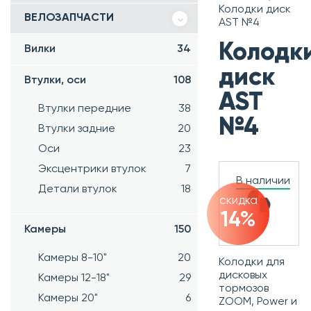
Колодки диск
ВЕЛОЗАПЧАСТИ
AST №4
Колодк
Вилки
34
диск
Втулки, оси
108
AST
Втулки передние
38
№4
Втулки задние
20
Оси
23
Эксцентрики втулок
7
В наличии
Детали втулок
18
скидка
14%
Камеры
150
Камеры 8-10"
20
Колодки для
дисковых
Камеры 12-18"
29
тормозов
Камеры 20"
6
ZOOM, Power и