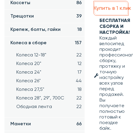
Кассеты
86
Купить в 1 клик
Трещотки
39
БЕСПЛАТНАЯ
СБОРКА И
Крепеж, болты, гайки
18
НАСТРОЙКА!
Каждый
Колеса в сборе
157
велосипед
проходит
профессиона
Колеса 12-18"
22
сборку,
Колеса 20"
12
протяжку и
точную
Колеса 24"
17
настройку
Колеса 26"
44
всех узлов
перед
Колеса 27,5"
18
продажей.
Колеса 28", 29", 700С
22
Вы
получаете
Ободная лента
22
полностью
готовый к
поездке
Манетки
66
байк.