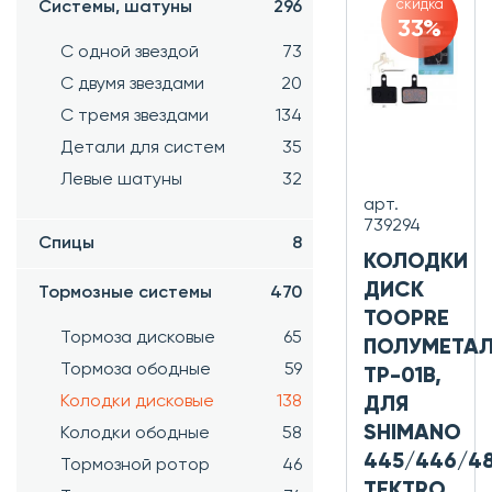
скидка
Системы, шатуны
296
33%
С одной звездой
73
С двумя звездами
20
С тремя звездами
134
Детали для систем
35
Левые шатуны
32
арт.
739294
Спицы
8
КОЛОДКИ
ДИСК
Тормозные системы
470
TOOPRE
Тормоза дисковые
65
ПОЛУМЕТАЛ
Тормоза ободные
59
TP-01B,
Колодки дисковые
138
ДЛЯ
SHIMANO
Колодки ободные
58
445/446/48
Тормозной ротор
46
TEKTRO