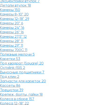
Эксцентрики втулок
7
Детали втулок
18
Камеры
150
Камеры 8-10"
20
Камеры 12-18"
29
Камеры 20"
6
Камеры 24"
16
Камеры 26"
16
Камеры 27,5"
12
Камеры 28"
11
Камеры 29"
11
Камеры 700C
11
Полезные мелочи
5
Каретки
53
Под квадрат (Square)
20
Octalink/ISIS
2
Выносные подшипники
7
Под клин
2
Запчасти для кареток
20
Кассеты
86
Трещотки
39
Крепеж, болты, гайки
18
Колеса в сборе
157
Колеса 12-18"
22