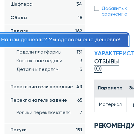
Шифтера
34
Добавить к
сравнению
Обода
18
Педали
162
Нашли дешевле? Мы сделаем ещё дешевле!
Детские педали
17
Педали платформы
131
ХАРАКТЕРИС
Контактные педали
3
ОТЗЫВЫ
(0)
Детали к педалям
5
Переключатели передние
43
Параметр
З
Переключатели задние
65
Материал
Ролики переключателя
7
РЕКОМЕНД
Петухи
191