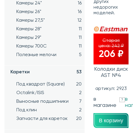
других
Камеры 24"
16
недорогих
Камеры 26"
16
моделей.
Камеры 27,5"
12
Камеры 28"
11
Камеры 29"
11
Старая
цена:
242 ₽
Камеры 700C
11
206 ₽
Полезные мелочи
5
Колодки диск
Каретки
53
AST №4
Под квадрат (Square)
20
артикул: 2923
Octalink/ISIS
2
в
в
?
Выносные подшипники
7
магазине
на
Под клин
2
Запчасти для кареток
20
В корзину