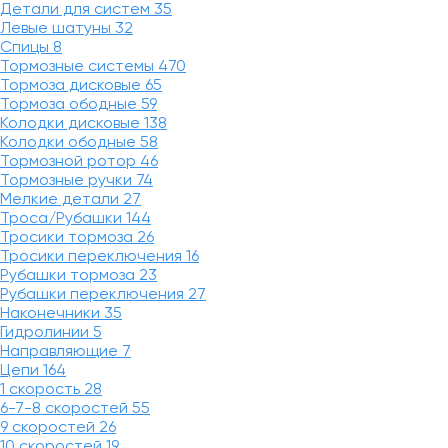
Детали для систем
35
Левые шатуны
32
Спицы
8
Тормозные системы
470
Тормоза дисковые
65
Тормоза ободные
59
Колодки дисковые
138
Колодки ободные
58
Тормозной ротор
46
Тормозные ручки
74
Мелкие детали
27
Троса/Рубашки
144
Тросики тормоза
26
Тросики переключения
16
Рубашки тормоза
23
Рубашки переключения
27
Наконечники
35
Гидролинии
5
Направляющие
7
Цепи
164
1 скорость
28
6-7-8 скоростей
55
9 скоростей
26
10 скоростей
19