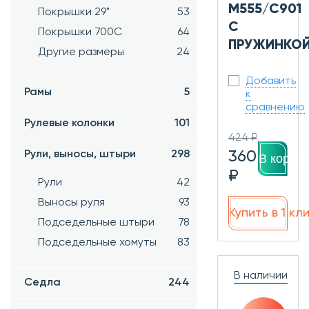
M555/C901
Покрышки 29"
53
С
Покрышки 700C
64
ПРУЖИНКО
Другие размеры
24
Добавить
Рамы
5
к
сравнению
Рулевые колонки
101
424 ₽
360
Рули, выносы, штыри
298
В корзин
₽
Рули
42
Выносы руля
93
Купить в 1 кл
Подседельные штыри
78
Подседельные хомуты
83
В наличии
Седла
244