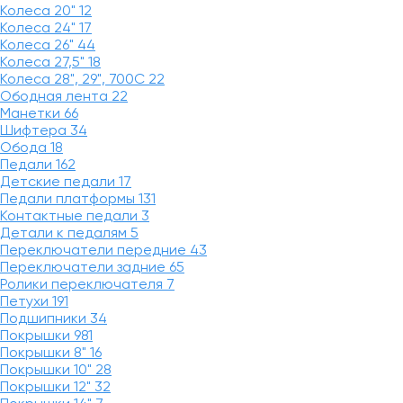
Колеса 20"
12
Колеса 24"
17
Колеса 26"
44
Колеса 27,5"
18
Колеса 28", 29", 700С
22
Ободная лента
22
Манетки
66
Шифтера
34
Обода
18
Педали
162
Детские педали
17
Педали платформы
131
Контактные педали
3
Детали к педалям
5
Переключатели передние
43
Переключатели задние
65
Ролики переключателя
7
Петухи
191
Подшипники
34
Покрышки
981
Покрышки 8"
16
Покрышки 10"
28
Покрышки 12"
32