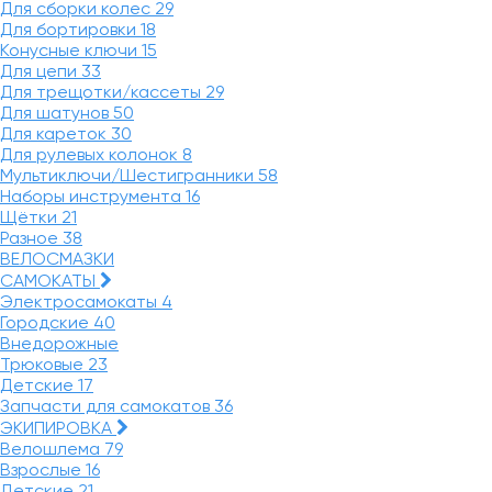
Для сборки колес
29
Для бортировки
18
Конусные ключи
15
Для цепи
33
Для трещотки/кассеты
29
Для шатунов
50
Для кареток
30
Для рулевых колонок
8
Мультиключи/Шестигранники
58
Наборы инструмента
16
Щётки
21
Разное
38
ВЕЛОСМАЗКИ
САМОКАТЫ
Электросамокаты
4
Городские
40
Внедорожные
Трюковые
23
Детские
17
Запчасти для самокатов
36
ЭКИПИРОВКА
Велошлема
79
Взрослые
16
Детские
21