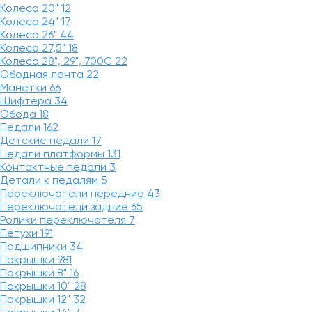
Колеса 20"
12
Колеса 24"
17
Колеса 26"
44
Колеса 27,5"
18
Колеса 28", 29", 700С
22
Ободная лента
22
Манетки
66
Шифтера
34
Обода
18
Педали
162
Детские педали
17
Педали платформы
131
Контактные педали
3
Детали к педалям
5
Переключатели передние
43
Переключатели задние
65
Ролики переключателя
7
Петухи
191
Подшипники
34
Покрышки
981
Покрышки 8"
16
Покрышки 10"
28
Покрышки 12"
32