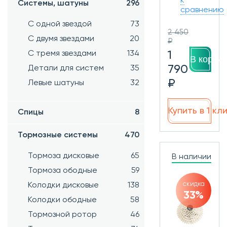
к
Системы, шатуны
296
сравнению
С одной звездой
73
2 450
С двумя звездами
20
₽
1
С тремя звездами
134
В корзин
790
Детали для систем
35
₽
Левые шатуны
32
Купить в 1 кл
Спицы
8
Тормозные системы
470
Тормоза дисковые
65
В наличии
Тормоза ободные
59
скидка
Колодки дисковые
138
33%
Колодки ободные
58
Тормозной ротор
46