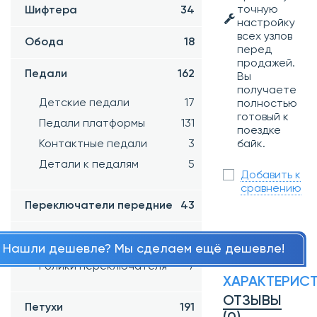
точную
Шифтера
34
настройку
всех узлов
Обода
18
перед
продажей.
Педали
162
Вы
получаете
Детские педали
17
полностью
готовый к
Педали платформы
131
поездке
Контактные педали
3
байк.
Детали к педалям
5
Добавить к
сравнению
Переключатели передние
43
Переключатели задние
65
Нашли дешевле? Мы сделаем ещё дешевле!
Ролики переключателя
7
ХАРАКТЕРИС
ОТЗЫВЫ
Петухи
191