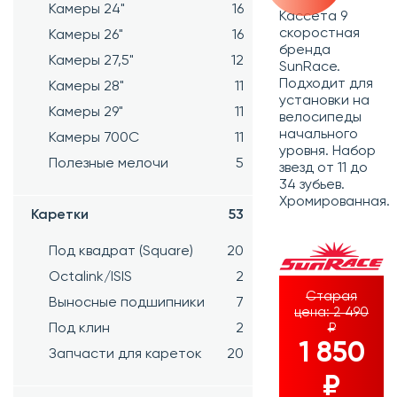
Камеры 24"
16
Кассета 9
скоростная
Камеры 26"
16
бренда
Камеры 27,5"
12
SunRace.
Подходит для
Камеры 28"
11
установки на
Камеры 29"
11
велосипеды
начального
Камеры 700C
11
уровня. Набор
Полезные мелочи
5
звезд от 11 до
34 зубьев.
Хромированная.
Каретки
53
Под квадрат (Square)
20
Octalink/ISIS
2
Старая
Выносные подшипники
7
цена:
2 490
Под клин
2
₽
1 850
Запчасти для кареток
20
₽