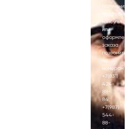
получения
подробно
консультац
или
оформлени
заказа
позвоните
по
номерам
+7(831)
424-
88-
84
,
+7(987)
544-
88-