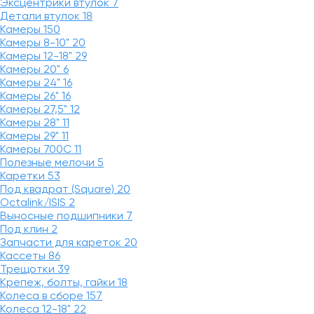
Эксцентрики втулок
7
Детали втулок
18
Камеры
150
Камеры 8-10"
20
Камеры 12-18"
29
Камеры 20"
6
Камеры 24"
16
Камеры 26"
16
Камеры 27,5"
12
Камеры 28"
11
Камеры 29"
11
Камеры 700C
11
Полезные мелочи
5
Каретки
53
Под квадрат (Square)
20
Octalink/ISIS
2
Выносные подшипники
7
Под клин
2
Запчасти для кареток
20
Кассеты
86
Трещотки
39
Крепеж, болты, гайки
18
Колеса в сборе
157
Колеса 12-18"
22