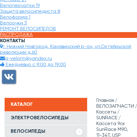
Велоперчатки
19
Защита велосипедиста
8
Велоформа
1
Велоочки
3
РЕМОНТ ВЕЛОСИПЕДОВ
РАСПРОДАЖА
КОНТАКТЫ
г. Нижний Новгород, Канавинский р-он, ул.Октябрьской
революции д.60
g-velonn@yandex.ru
Ежедневно с 9:00 до 19:00
Главная
КАТАЛОГ
ВЕЛОЗАПЧАСТИ
Кассеты
ЭЛЕКТРОВЕЛОСИПЕДЫ
SUNRACE
Кассета 9ск
SunRace M90,
ВЕЛОСИПЕДЫ
11-34T, USP