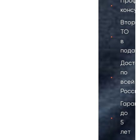
Профе
консул
Второ
ТО
в
подар
Доста
по
всей
Росси
Гаран
до
5
лет