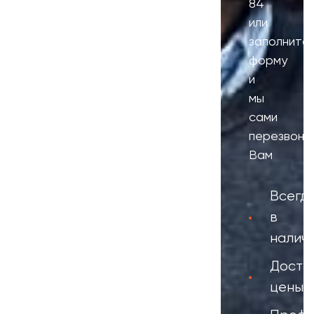
84
или
заполните
форму
и
мы
сами
перезвони
Вам
Всегд
в
налич
Досту
цены