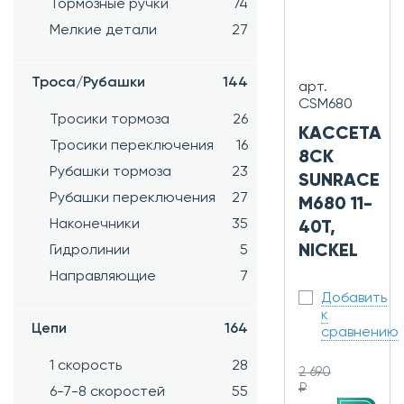
Тормозные ручки
74
Мелкие детали
27
Троса/Рубашки
144
арт.
CSM680
Тросики тормоза
26
КАССЕТА
Тросики переключения
16
8СК
Рубашки тормоза
23
SUNRACE
Рубашки переключения
27
M680 11-
Наконечники
35
40T,
NICKEL
Гидролинии
5
Направляющие
7
Добавить
к
Цепи
164
сравнению
1 скорость
28
2 690
₽
6-7-8 скоростей
55