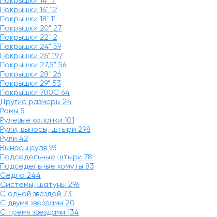
Покрышки 14"
7
Покрышки 16"
12
Покрышки 18"
11
Покрышки 20"
27
Покрышки 22"
2
Покрышки 24"
59
Покрышки 26"
197
Покрышки 27,5"
56
Покрышки 28"
26
Покрышки 29"
53
Покрышки 700C
64
Другие размеры
24
Рамы
5
Рулевые колонки
101
Рули, выносы, штыри
298
Рули
42
Выносы руля
93
Подседельные штыри
78
Подседельные хомуты
83
Седла
244
Системы, шатуны
296
С одной звездой
73
С двумя звездами
20
С тремя звездами
134