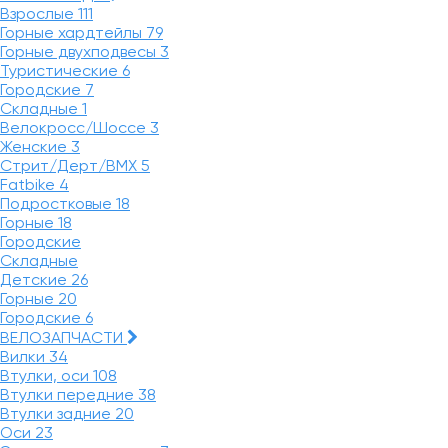
Взрослые
111
Горные хардтейлы
79
Горные двухподвесы
3
Туристические
6
Городские
7
Складные
1
Велокросс/Шоссе
3
Женские
3
Стрит/Дерт/BMX
5
Fatbike
4
Подростковые
18
Горные
18
Городские
Складные
Детские
26
Горные
20
Городские
6
ВЕЛОЗАПЧАСТИ
Вилки
34
Втулки, оси
108
Втулки передние
38
Втулки задние
20
Оси
23