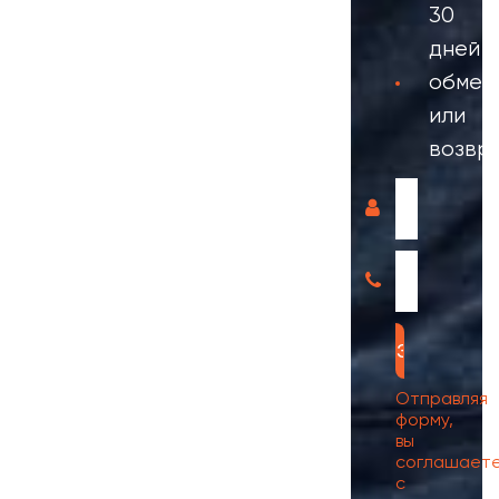
30
дней
обмен
или
возвр
Отправляя
форму,
вы
соглашает
с