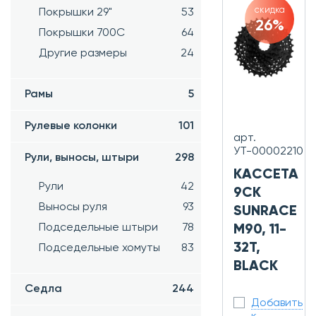
скидка
Покрышки 29"
53
26%
Покрышки 700C
64
Другие размеры
24
Рамы
5
Рулевые колонки
101
арт.
УТ-00002210
Рули, выносы, штыри
298
КАССЕТА
Рули
42
9СК
Выносы руля
93
SUNRACE
Подседельные штыри
78
M90, 11-
32T,
Подседельные хомуты
83
BLACK
Седла
244
Добавить