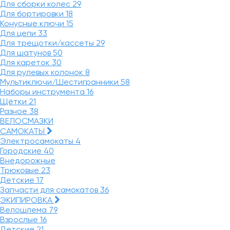
Для сборки колес
29
Для бортировки
18
Конусные ключи
15
Для цепи
33
Для трещотки/кассеты
29
Для шатунов
50
Для кареток
30
Для рулевых колонок
8
Мультиключи/Шестигранники
58
Наборы инструмента
16
Щётки
21
Разное
38
ВЕЛОСМАЗКИ
САМОКАТЫ
Электросамокаты
4
Городские
40
Внедорожные
Трюковые
23
Детские
17
Запчасти для самокатов
36
ЭКИПИРОВКА
Велошлема
79
Взрослые
16
Детские
21