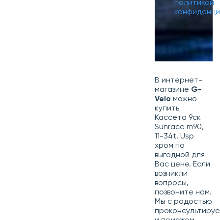
политикой
конфиденци
В интернет-
магазине
G-
Velo
можно
купить
Кассета 9ск
Sunrace m90,
11-34t, Usp
хром по
выгодной для
Вас цене. Если
возникли
вопросы,
позвоните нам.
Мы с радостью
проконсультиру