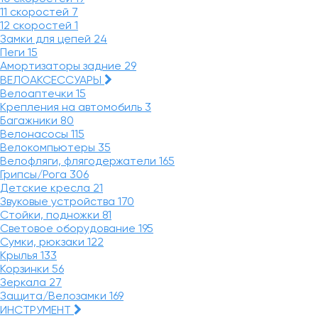
11 скоростей
7
12 скоростей
1
Замки для цепей
24
Пеги
15
Амортизаторы задние
29
ВЕЛОАКСЕССУАРЫ
Велоаптечки
15
Крепления на автомобиль
3
Багажники
80
Велонасосы
115
Велокомпьютеры
35
Велофляги, флягодержатели
165
Грипсы/Рога
306
Детские кресла
21
Звуковые устройства
170
Стойки, подножки
81
Световое оборудование
195
Сумки, рюкзаки
122
Крылья
133
Корзинки
56
Зеркала
27
Защита/Велозамки
169
ИНСТРУМЕНТ