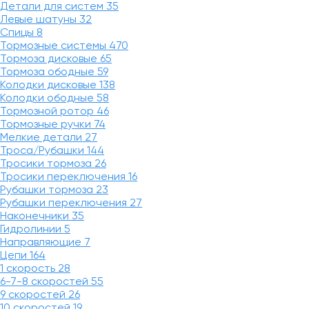
Детали для систем
35
Левые шатуны
32
Спицы
8
Тормозные системы
470
Тормоза дисковые
65
Тормоза ободные
59
Колодки дисковые
138
Колодки ободные
58
Тормозной ротор
46
Тормозные ручки
74
Мелкие детали
27
Троса/Рубашки
144
Тросики тормоза
26
Тросики переключения
16
Рубашки тормоза
23
Рубашки переключения
27
Наконечники
35
Гидролинии
5
Направляющие
7
Цепи
164
1 скорость
28
6-7-8 скоростей
55
9 скоростей
26
10 скоростей
19