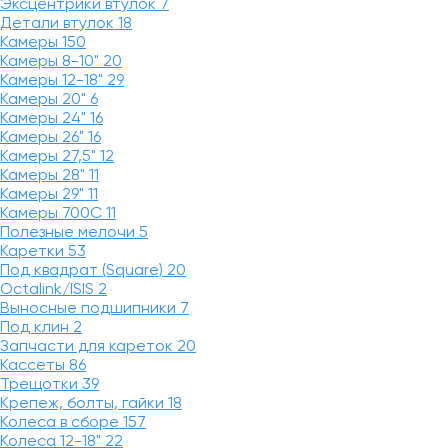
Эксцентрики втулок
7
Детали втулок
18
Камеры
150
Камеры 8-10"
20
Камеры 12-18"
29
Камеры 20"
6
Камеры 24"
16
Камеры 26"
16
Камеры 27,5"
12
Камеры 28"
11
Камеры 29"
11
Камеры 700C
11
Полезные мелочи
5
Каретки
53
Под квадрат (Square)
20
Octalink/ISIS
2
Выносные подшипники
7
Под клин
2
Запчасти для кареток
20
Кассеты
86
Трещотки
39
Крепеж, болты, гайки
18
Колеса в сборе
157
Колеса 12-18"
22