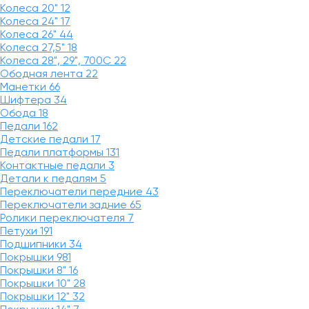
Колеса 20"
12
Колеса 24"
17
Колеса 26"
44
Колеса 27,5"
18
Колеса 28", 29", 700С
22
Ободная лента
22
Манетки
66
Шифтера
34
Обода
18
Педали
162
Детские педали
17
Педали платформы
131
Контактные педали
3
Детали к педалям
5
Переключатели передние
43
Переключатели задние
65
Ролики переключателя
7
Петухи
191
Подшипники
34
Покрышки
981
Покрышки 8"
16
Покрышки 10"
28
Покрышки 12"
32