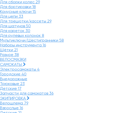
Для сборки колес
29
Для бортировки
18
Конусные ключи
15
Для цепи
33
Для трещотки/кассеты
29
Для шатунов
50
Для кареток
30
Для рулевых колонок
8
Мультиключи/Шестигранники
58
Наборы инструмента
16
Щётки
21
Разное
38
ВЕЛОСМАЗКИ
САМОКАТЫ
Электросамокаты
4
Городские
40
Внедорожные
Трюковые
23
Детские
17
Запчасти для самокатов
36
ЭКИПИРОВКА
Велошлема
79
Взрослые
16
Детские
21