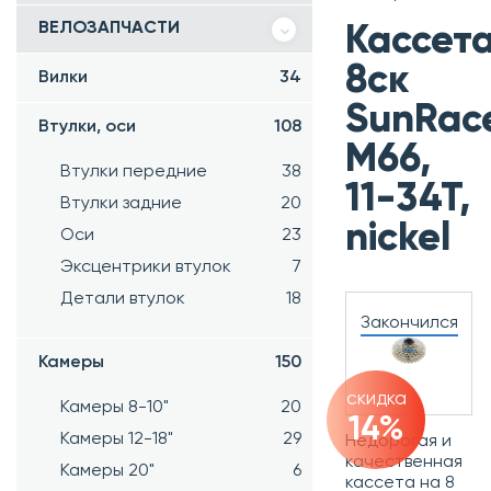
ВЕЛОЗАПЧАСТИ
Кассет
8ск
Вилки
34
SunRac
Втулки, оси
108
M66,
Втулки передние
38
11-34T,
Втулки задние
20
nickel
Оси
23
Эксцентрики втулок
7
Детали втулок
18
Закончился
Камеры
150
скидка
Камеры 8-10"
20
14%
Камеры 12-18"
29
Недорогая и
качественная
Камеры 20"
6
кассета на 8