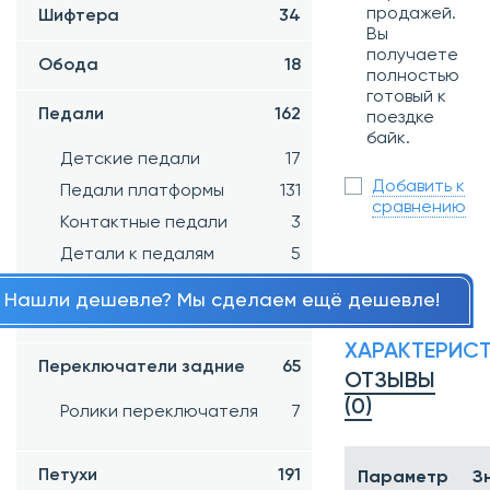
продажей.
Шифтера
34
Вы
получаете
Обода
18
полностью
готовый к
Педали
162
поездке
байк.
Детские педали
17
Добавить к
Педали платформы
131
сравнению
Контактные педали
3
Детали к педалям
5
Нашли дешевле? Мы сделаем ещё дешевле!
Переключатели передние
43
ХАРАКТЕРИС
Переключатели задние
65
ОТЗЫВЫ
(0)
Ролики переключателя
7
Петухи
191
Параметр
З