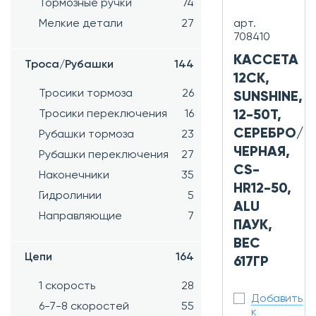
Тормозные ручки
74
арт.
Мелкие детали
27
708410
КАССЕТА
Троса/Рубашки
144
12СК,
Тросики тормоза
26
SUNSHINE,
12-50Т,
Тросики переключения
16
СЕРЕБРО/
Рубашки тормоза
23
ЧЕРНАЯ,
Рубашки переключения
27
CS-
Наконечники
35
HR12-50,
Гидролинии
5
ALU
Направляющие
7
ПАУК,
ВЕС
Цепи
164
617ГР
1 скорость
28
Добавить
6-7-8 скоростей
55
к