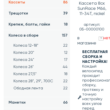
Кассеты
86
Кассета 8ск
SunRace M66,
11-34T, nickel
Трещотки
39
Крепеж, болты, гайки
18
артикул:
0Б-00000100
Колеса в сборе
157
в
не
?
магазине
Колеса 12-18"
22
БЕСПЛАТНАЯ
Колеса 20"
12
СБОРКА И
Колеса 24"
17
НАСТРОЙКА!
Каждый
Колеса 26"
44
велосипед
Колеса 27,5"
18
проходит
профессиона
Колеса 28", 29", 700С
22
сборку,
Ободная лента
22
протяжку и
точную
настройку
Манетки
66
всех узлов
перед