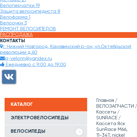
Велоперчатки
19
Защита велосипедиста
8
Велоформа
1
Велоочки
3
РЕМОНТ ВЕЛОСИПЕДОВ
РАСПРОДАЖА
КОНТАКТЫ
г. Нижний Новгород, Канавинский р-он, ул.Октябрьской
революции д.60
g-velonn@yandex.ru
Ежедневно с 9:00 до 19:00
Главная
КАТАЛОГ
ВЕЛОЗАПЧАСТИ
Кассеты
ЭЛЕКТРОВЕЛОСИПЕДЫ
SUNRACE
Кассета 8ск
SunRace M66,
ВЕЛОСИПЕДЫ
11-34T, nickel