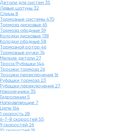
Детали для систем
35
Левые шатуны
32
Спицы
8
Тормозные системы
470
Тормоза дисковые
65
Тормоза ободные
59
Колодки дисковые
138
Колодки ободные
58
Тормозной ротор
46
Тормозные ручки
74
Мелкие детали
27
Троса/Рубашки
144
Тросики тормоза
26
Тросики переключения
16
Рубашки тормоза
23
Рубашки переключения
27
Наконечники
35
Гидролинии
5
Направляющие
7
Цепи
164
1 скорость
28
6-7-8 скоростей
55
9 скоростей
26
10 скоростей
19