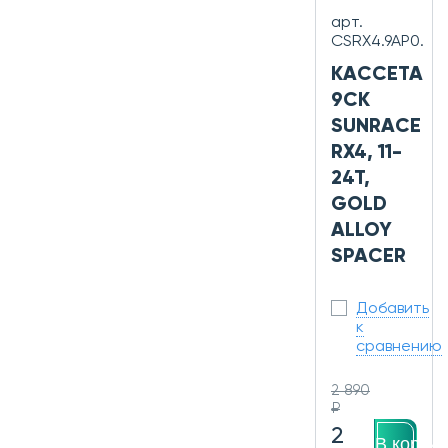
арт.
CSRX4.9AP0.
КАССЕТА
9СК
SUNRACE
RX4, 11-
24T,
GOLD
ALLOY
SPACER
Добавить
к
сравнению
2 890
₽
2
В корзин