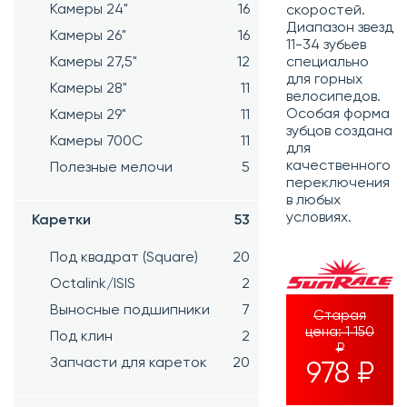
Камеры 24"
16
скоростей.
Диапазон звезд
Камеры 26"
16
11-34 зубьев
Камеры 27,5"
12
специально
для горных
Камеры 28"
11
велосипедов.
Особая форма
Камеры 29"
11
зубцов создана
Камеры 700C
11
для
качественного
Полезные мелочи
5
переключения
в любых
условиях.
Каретки
53
Под квадрат (Square)
20
Octalink/ISIS
2
Выносные подшипники
7
Старая
цена:
1 150
Под клин
2
₽
Запчасти для кареток
20
978 ₽