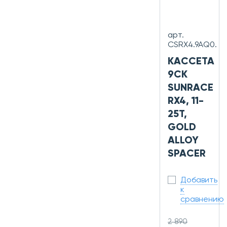
арт.
CSRX4.9AQ0.
КАССЕТА
9СК
SUNRACE
RX4, 11-
25T,
GOLD
ALLOY
SPACER
Добавить
к
сравнению
2 890