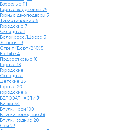
Взрослые
111
Горные хардтейлы
79
Горные двухподвесы
3
Туристические
6
Городские
7
Складные
1
Велокросс/Шоссе
3
Женские
3
Стрит/Дерт/BMX
5
Fatbike
4
Подростковые
18
Горные
18
Городские
Складные
Детские
26
Горные
20
Городские
6
ВЕЛОЗАПЧАСТИ
Вилки
34
Втулки, оси
108
Втулки передние
38
Втулки задние
20
Оси
23