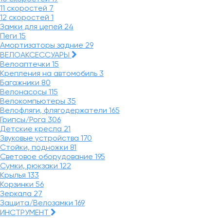
11 скоростей
7
12 скоростей
1
Замки для цепей
24
Пеги
15
Амортизаторы задние
29
ВЕЛОАКСЕССУАРЫ
Велоаптечки
15
Крепления на автомобиль
3
Багажники
80
Велонасосы
115
Велокомпьютеры
35
Велофляги, флягодержатели
165
Грипсы/Рога
306
Детские кресла
21
Звуковые устройства
170
Стойки, подножки
81
Световое оборудование
195
Сумки, рюкзаки
122
Крылья
133
Корзинки
56
Зеркала
27
Защита/Велозамки
169
ИНСТРУМЕНТ