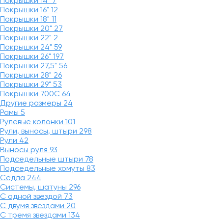
Покрышки 14"
7
Покрышки 16"
12
Покрышки 18"
11
Покрышки 20"
27
Покрышки 22"
2
Покрышки 24"
59
Покрышки 26"
197
Покрышки 27,5"
56
Покрышки 28"
26
Покрышки 29"
53
Покрышки 700C
64
Другие размеры
24
Рамы
5
Рулевые колонки
101
Рули, выносы, штыри
298
Рули
42
Выносы руля
93
Подседельные штыри
78
Подседельные хомуты
83
Седла
244
Системы, шатуны
296
С одной звездой
73
С двумя звездами
20
С тремя звездами
134