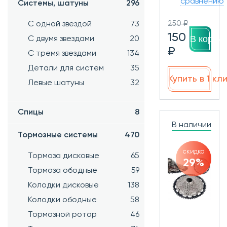
сравнению
Системы, шатуны
296
250 ₽
С одной звездой
73
150
В корзин
С двумя звездами
20
₽
С тремя звездами
134
Детали для систем
35
Купить в 1 кл
Левые шатуны
32
Спицы
8
В наличии
Тормозные системы
470
скидка
Тормоза дисковые
65
29%
Тормоза ободные
59
Колодки дисковые
138
Колодки ободные
58
Тормозной ротор
46