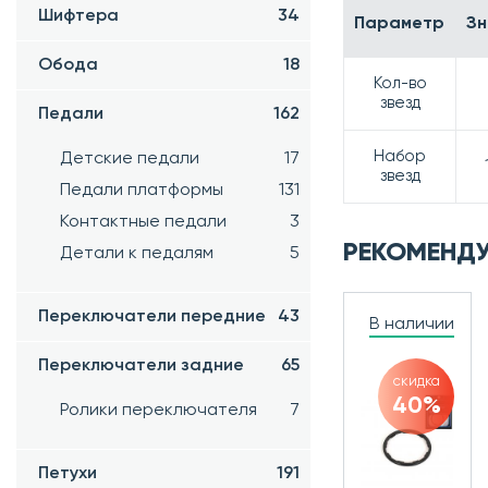
Шифтера
34
Параметр
Зн
Обода
18
Кол-во
звезд
Педали
162
Набор
Детские педали
17
звезд
Педали платформы
131
Контактные педали
3
РЕКОМЕНД
Детали к педалям
5
Переключатели передние
43
В наличии
Переключатели задние
65
скидка
40%
Ролики переключателя
7
Петухи
191