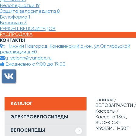
Велоперчатки
19
Защита велосипедиста
8
Велоформа
1
Велоочки
3
РЕМОНТ ВЕЛОСИПЕДОВ
РАСПРОДАЖА
КОНТАКТЫ
г. Нижний Новгород, Канавинский р-он, ул.Октябрьской
революции д.60
g-velonn@yandex.ru
Ежедневно с 9:00 до 19:00
Главная
КАТАЛОГ
ВЕЛОЗАПЧАСТИ
Кассеты
ЭЛЕКТРОВЕЛОСИПЕДЫ
Кассета 13ск,
SUGEK CS-
M9013M, 11-50T
ВЕЛОСИПЕДЫ