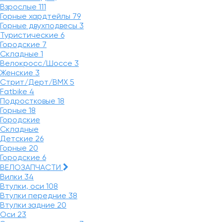
Взрослые
111
Горные хардтейлы
79
Горные двухподвесы
3
Туристические
6
Городские
7
Складные
1
Велокросс/Шоссе
3
Женские
3
Стрит/Дерт/BMX
5
Fatbike
4
Подростковые
18
Горные
18
Городские
Складные
Детские
26
Горные
20
Городские
6
ВЕЛОЗАПЧАСТИ
Вилки
34
Втулки, оси
108
Втулки передние
38
Втулки задние
20
Оси
23