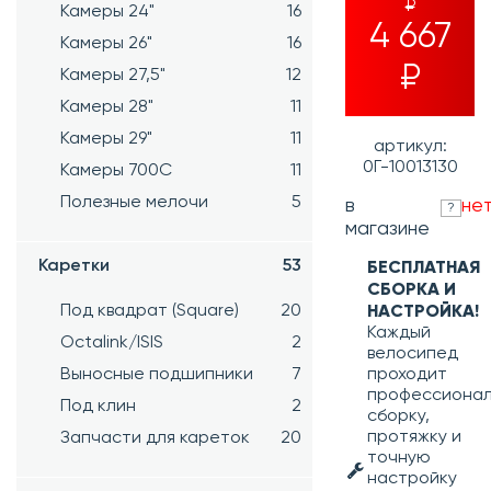
₽
Камеры 24"
16
4 667
Камеры 26"
16
₽
Камеры 27,5"
12
Камеры 28"
11
Камеры 29"
11
артикул:
0Г-10013130
Камеры 700C
11
Полезные мелочи
5
в
не
?
магазине
Каретки
53
БЕСПЛАТНАЯ
СБОРКА И
Под квадрат (Square)
20
НАСТРОЙКА!
Каждый
Octalink/ISIS
2
велосипед
Выносные подшипники
7
проходит
профессиона
Под клин
2
сборку,
протяжку и
Запчасти для кареток
20
точную
настройку