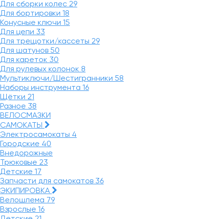
Для сборки колес
29
Для бортировки
18
Конусные ключи
15
Для цепи
33
Для трещотки/кассеты
29
Для шатунов
50
Для кареток
30
Для рулевых колонок
8
Мультиключи/Шестигранники
58
Наборы инструмента
16
Щётки
21
Разное
38
ВЕЛОСМАЗКИ
САМОКАТЫ
Электросамокаты
4
Городские
40
Внедорожные
Трюковые
23
Детские
17
Запчасти для самокатов
36
ЭКИПИРОВКА
Велошлема
79
Взрослые
16
Детские
21