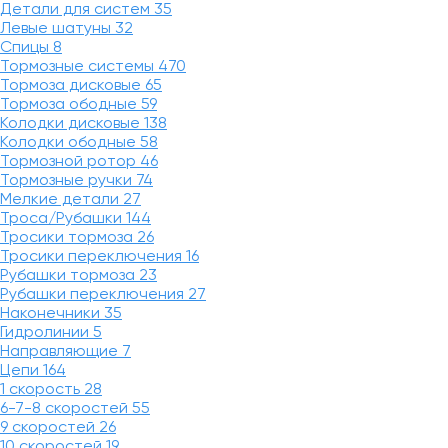
Детали для систем
35
Левые шатуны
32
Спицы
8
Тормозные системы
470
Тормоза дисковые
65
Тормоза ободные
59
Колодки дисковые
138
Колодки ободные
58
Тормозной ротор
46
Тормозные ручки
74
Мелкие детали
27
Троса/Рубашки
144
Тросики тормоза
26
Тросики переключения
16
Рубашки тормоза
23
Рубашки переключения
27
Наконечники
35
Гидролинии
5
Направляющие
7
Цепи
164
1 скорость
28
6-7-8 скоростей
55
9 скоростей
26
10 скоростей
19