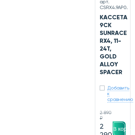
арт.
CSRX4.9AP0.
КАССЕТА
9СК
SUNRACE
RX4, 11-
24T,
GOLD
ALLOY
SPACER
Добавить
к
сравнению
2 890
₽
2
В корзин
290