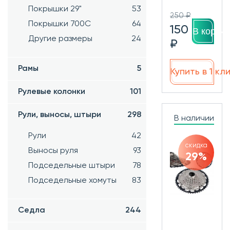
Покрышки 29"
53
250 ₽
Покрышки 700C
64
150
В корзин
Другие размеры
24
₽
Рамы
5
Купить в 1 кл
Рулевые колонки
101
Рули, выносы, штыри
298
В наличии
Рули
42
скидка
Выносы руля
93
29%
Подседельные штыри
78
Подседельные хомуты
83
Седла
244