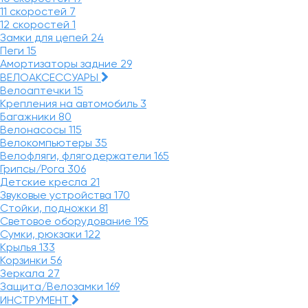
11 скоростей
7
12 скоростей
1
Замки для цепей
24
Пеги
15
Амортизаторы задние
29
ВЕЛОАКСЕССУАРЫ
Велоаптечки
15
Крепления на автомобиль
3
Багажники
80
Велонасосы
115
Велокомпьютеры
35
Велофляги, флягодержатели
165
Грипсы/Рога
306
Детские кресла
21
Звуковые устройства
170
Стойки, подножки
81
Световое оборудование
195
Сумки, рюкзаки
122
Крылья
133
Корзинки
56
Зеркала
27
Защита/Велозамки
169
ИНСТРУМЕНТ