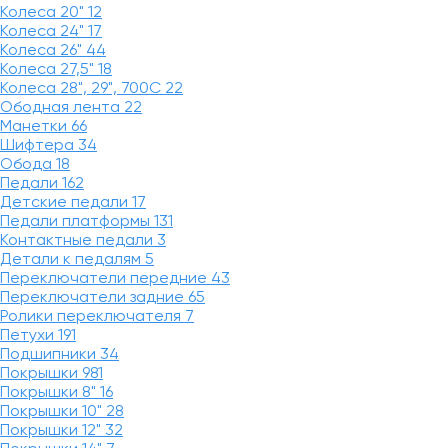
Колеса 20"
12
Колеса 24"
17
Колеса 26"
44
Колеса 27,5"
18
Колеса 28", 29", 700С
22
Ободная лента
22
Манетки
66
Шифтера
34
Обода
18
Педали
162
Детские педали
17
Педали платформы
131
Контактные педали
3
Детали к педалям
5
Переключатели передние
43
Переключатели задние
65
Ролики переключателя
7
Петухи
191
Подшипники
34
Покрышки
981
Покрышки 8"
16
Покрышки 10"
28
Покрышки 12"
32