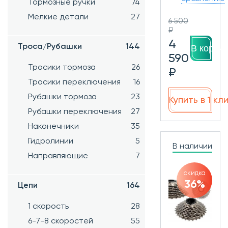
Тормозные ручки
74
Мелкие детали
27
6 500
₽
4
Троса/Рубашки
144
В корзин
590
Тросики тормоза
26
₽
Тросики переключения
16
Рубашки тормоза
23
Купить в 1 кл
Рубашки переключения
27
Наконечники
35
Гидролинии
5
В наличии
Направляющие
7
скидка
36%
Цепи
164
1 скорость
28
6-7-8 скоростей
55