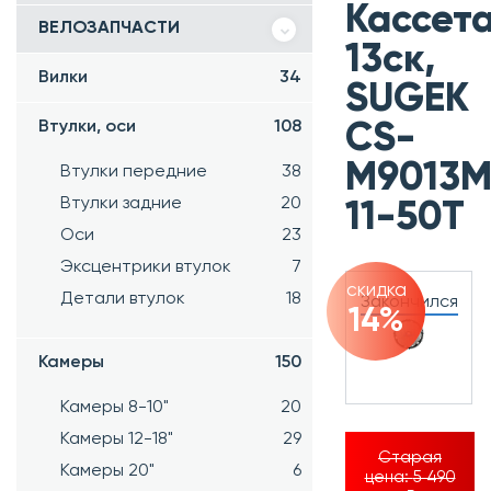
Кассет
ВЕЛОЗАПЧАСТИ
13ск,
Вилки
34
SUGEK
Втулки, оси
108
CS-
M9013M
Втулки передние
38
Втулки задние
20
11-50T
Оси
23
Эксцентрики втулок
7
скидка
Детали втулок
18
Закончился
14%
Камеры
150
Камеры 8-10"
20
Камеры 12-18"
29
Старая
Камеры 20"
6
цена:
5 490