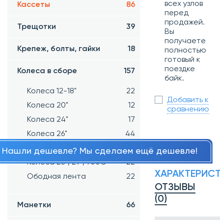
всех узлов
Кассеты
86
перед
продажей.
Трещотки
39
Вы
получаете
Крепеж, болты, гайки
18
полностью
готовый к
поездке
Колеса в сборе
157
байк.
Колеса 12-18"
22
Добавить к
Колеса 20"
12
сравнению
Колеса 24"
17
Колеса 26"
44
Колеса 27,5"
18
Нашли дешевле? Мы сделаем ещё дешевле!
Колеса 28", 29", 700С
22
ХАРАКТЕРИС
Ободная лента
22
ОТЗЫВЫ
(0)
Манетки
66