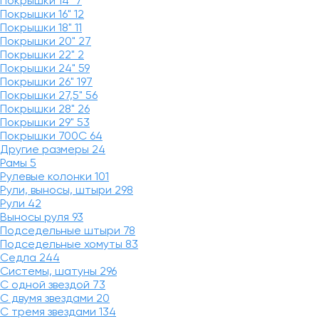
Покрышки 14"
7
Покрышки 16"
12
Покрышки 18"
11
Покрышки 20"
27
Покрышки 22"
2
Покрышки 24"
59
Покрышки 26"
197
Покрышки 27,5"
56
Покрышки 28"
26
Покрышки 29"
53
Покрышки 700C
64
Другие размеры
24
Рамы
5
Рулевые колонки
101
Рули, выносы, штыри
298
Рули
42
Выносы руля
93
Подседельные штыри
78
Подседельные хомуты
83
Седла
244
Системы, шатуны
296
С одной звездой
73
С двумя звездами
20
С тремя звездами
134