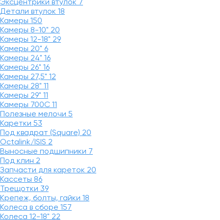
Эксцентрики втулок
7
Детали втулок
18
Камеры
150
Камеры 8-10"
20
Камеры 12-18"
29
Камеры 20"
6
Камеры 24"
16
Камеры 26"
16
Камеры 27,5"
12
Камеры 28"
11
Камеры 29"
11
Камеры 700C
11
Полезные мелочи
5
Каретки
53
Под квадрат (Square)
20
Octalink/ISIS
2
Выносные подшипники
7
Под клин
2
Запчасти для кареток
20
Кассеты
86
Трещотки
39
Крепеж, болты, гайки
18
Колеса в сборе
157
Колеса 12-18"
22