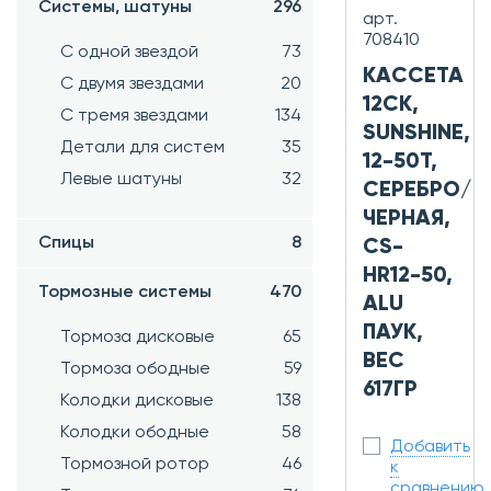
Системы, шатуны
296
арт.
708410
С одной звездой
73
КАССЕТА
С двумя звездами
20
12СК,
С тремя звездами
134
SUNSHINE,
Детали для систем
35
12-50Т,
Левые шатуны
32
СЕРЕБРО/
ЧЕРНАЯ,
Спицы
8
CS-
HR12-50,
Тормозные системы
470
ALU
ПАУК,
Тормоза дисковые
65
ВЕС
Тормоза ободные
59
617ГР
Колодки дисковые
138
Колодки ободные
58
Добавить
Тормозной ротор
46
к
сравнению