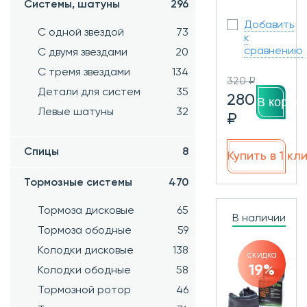
Системы, шатуны
296
Добавить
С одной звездой
73
к
сравнению
С двумя звездами
20
С тремя звездами
134
320 ₽
Детали для систем
35
280
В корзин
Левые шатуны
32
₽
Спицы
8
Купить в 1 кл
Тормозные системы
470
Тормоза дисковые
65
В наличии
Тормоза ободные
59
Колодки дисковые
138
скидка
19%
Колодки ободные
58
Тормозной ротор
46