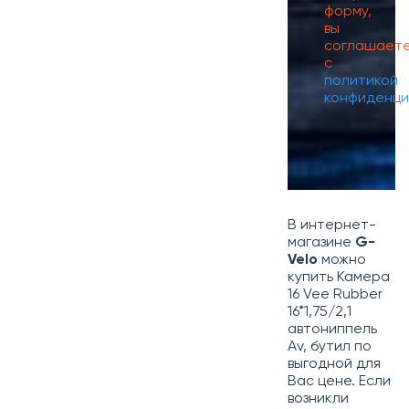
форму,
вы
соглашает
с
политикой
конфиденци
В интернет-
магазине
G-
Velo
можно
купить Камера
16 Vee Rubber
16*1,75/2,1
автониппель
Av, бутил по
выгодной для
Вас цене. Если
возникли