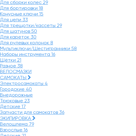
Для сборки колес
29
Для бортировки
18
Конусные ключи
15
Для цепи
33
Для трещотки/кассеты
29
Для шатунов
50
Для кареток
30
Для рулевых колонок
8
Мультиключи/Шестигранники
58
Наборы инструмента
16
Щётки
21
Разное
38
ВЕЛОСМАЗКИ
САМОКАТЫ
Электросамокаты
4
Городские
40
Внедорожные
Трюковые
23
Детские
17
Запчасти для самокатов
36
ЭКИПИРОВКА
Велошлема
79
Взрослые
16
Детские
21