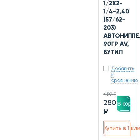
1/2Х2-
1/4-2,40
(57/62-
203)
АВТОНИППЕ
90ГР AV,
БУТИЛ
Добавить
к
сравнению
450 ₽
280
В корзин
₽
Купить в 1 кл