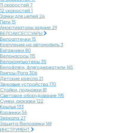
11 скоростей
7
12 скоростей
1
Замки для цепей
24
Пеги
15
Амортизаторы задние
29
ВЕЛОАКСЕССУАРЫ
Велоаптечки
15
Крепления на автомобиль
3
Багажники
80
Велонасосы
115
Велокомпьютеры
35
Велофляги, флягодержатели
165
Грипсы/Рога
306
Детские кресла
21
Звуковые устройства
170
Стойки, подножки
81
Световое оборудование
195
Сумки, рюкзаки
122
Крылья
133
Корзинки
56
Зеркала
27
Защита/Велозамки
169
ИНСТРУМЕНТ