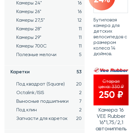
Камеры 24"
16
Камеры 26"
16
Бутиловая
Камеры 27,5"
12
камера для
Камеры 28"
11
детских
велосипедов с
Камеры 29"
11
размером
Камеры 700C
11
колеса 14
дюймов.
Полезные мелочи
5
Каретки
53
Старая
Под квадрат (Square)
20
цена:
330 ₽
Octalink/ISIS
2
250 ₽
Выносные подшипники
7
Камера 16
Под клин
2
VEE Rubber
Запчасти для кареток
20
16*1,75/2,1
автониппель