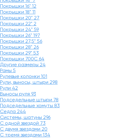
Покрышки 14"
7
Покрышки 16"
12
Покрышки 18"
11
Покрышки 20"
27
Покрышки 22"
2
Покрышки 24"
59
Покрышки 26"
197
Покрышки 27,5"
56
Покрышки 28"
26
Покрышки 29"
53
Покрышки 700C
64
Другие размеры
24
Рамы
5
Рулевые колонки
101
Рули, выносы, штыри
298
Рули
42
Выносы руля
93
Подседельные штыри
78
Подседельные хомуты
83
Седла
244
Системы, шатуны
296
С одной звездой
73
С двумя звездами
20
С тремя звездами
134