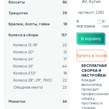
AV, бутил
Кассеты
86
артикул: 2282
Трещотки
39
в
в
?
Крепеж, болты, гайки
18
магазине
на
Колеса в сборе
157
В корзину
Колеса 12-18"
22
Колеса 20"
12
Купить в 1 клик
Колеса 24"
17
БЕСПЛАТНАЯ
Колеса 26"
44
СБОРКА И
Колеса 27,5"
18
НАСТРОЙКА!
Каждый
Колеса 28", 29", 700С
22
велосипед
Ободная лента
22
проходит
профессиона
сборку,
Манетки
66
протяжку и
точную