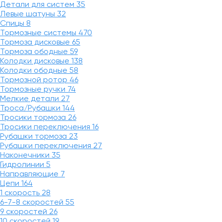
Детали для систем
35
Левые шатуны
32
Спицы
8
Тормозные системы
470
Тормоза дисковые
65
Тормоза ободные
59
Колодки дисковые
138
Колодки ободные
58
Тормозной ротор
46
Тормозные ручки
74
Мелкие детали
27
Троса/Рубашки
144
Тросики тормоза
26
Тросики переключения
16
Рубашки тормоза
23
Рубашки переключения
27
Наконечники
35
Гидролинии
5
Направляющие
7
Цепи
164
1 скорость
28
6-7-8 скоростей
55
9 скоростей
26
10 скоростей
19