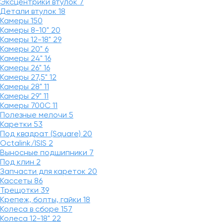
Эксцентрики втулок
7
Детали втулок
18
Камеры
150
Камеры 8-10"
20
Камеры 12-18"
29
Камеры 20"
6
Камеры 24"
16
Камеры 26"
16
Камеры 27,5"
12
Камеры 28"
11
Камеры 29"
11
Камеры 700C
11
Полезные мелочи
5
Каретки
53
Под квадрат (Square)
20
Octalink/ISIS
2
Выносные подшипники
7
Под клин
2
Запчасти для кареток
20
Кассеты
86
Трещотки
39
Крепеж, болты, гайки
18
Колеса в сборе
157
Колеса 12-18"
22