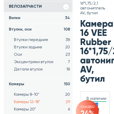
16*1,75/2,1
ВЕЛОЗАПЧАСТИ
автониппель
AV, бутил
Вилки
34
Камера
Втулки, оси
108
16 VEE
Втулки передние
38
Rubber
Втулки задние
20
16*1,75/
Оси
23
автони
Эксцентрики втулок
7
AV,
Детали втулок
18
бутил
Камеры
150
Камеры 8-10"
20
В наличии
Камеры 12-18"
29
скидка
Камеры 20"
6
24%