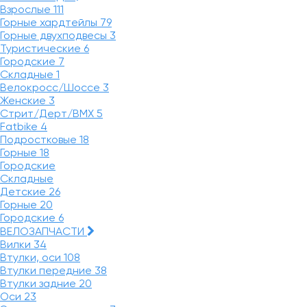
Взрослые
111
Горные хардтейлы
79
Горные двухподвесы
3
Туристические
6
Городские
7
Складные
1
Велокросс/Шоссе
3
Женские
3
Стрит/Дерт/BMX
5
Fatbike
4
Подростковые
18
Горные
18
Городские
Складные
Детские
26
Горные
20
Городские
6
ВЕЛОЗАПЧАСТИ
Вилки
34
Втулки, оси
108
Втулки передние
38
Втулки задние
20
Оси
23