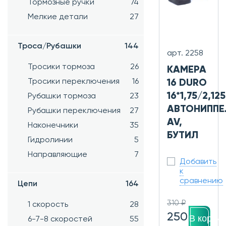
Тормозные ручки
74
Мелкие детали
27
Троса/Рубашки
144
арт. 2258
Тросики тормоза
26
КАМЕРА
Тросики переключения
16
16 DURO
16*1,75/2,125
Рубашки тормоза
23
АВТОНИППЕ
Рубашки переключения
27
AV,
Наконечники
35
БУТИЛ
Гидролинии
5
Направляющие
7
Добавить
к
сравнению
Цепи
164
310 ₽
1 скорость
28
250
В корзин
6-7-8 скоростей
55