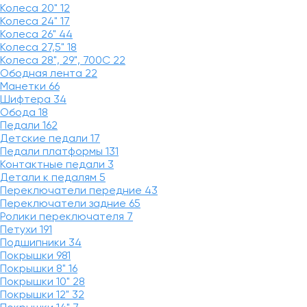
Колеса 20"
12
Колеса 24"
17
Колеса 26"
44
Колеса 27,5"
18
Колеса 28", 29", 700С
22
Ободная лента
22
Манетки
66
Шифтера
34
Обода
18
Педали
162
Детские педали
17
Педали платформы
131
Контактные педали
3
Детали к педалям
5
Переключатели передние
43
Переключатели задние
65
Ролики переключателя
7
Петухи
191
Подшипники
34
Покрышки
981
Покрышки 8"
16
Покрышки 10"
28
Покрышки 12"
32