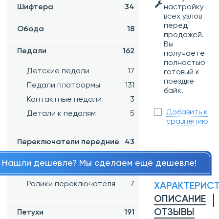
Шифтера
34
настройку
всех узлов
перед
Обода
18
продажей.
Вы
Педали
162
получаете
полностью
Детские педали
17
готовый к
поездке
Педали платформы
131
байк.
Контактные педали
3
Добавить к
Детали к педалям
5
сравнению
Переключатели передние
43
Нашли дешевле? Мы сделаем ещё дешевле!
Переключатели задние
65
Ролики переключателя
7
ХАРАКТЕРИС
ОПИСАНИЕ
ОТЗЫВЫ
Петухи
191