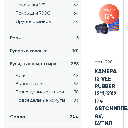
Покрышки 29"
53
скидка
Покрышки 700C
64
12%
Другие размеры
24
Рамы
5
Рулевые колонки
101
арт. 2281
Рули, выносы, штыри
298
КАМЕРА
Рули
42
12 VEE
Выносы руля
93
RUBBER
Подседельные штыри
78
12*1/2X2
Подседельные хомуты
83
1/4
АВТОНИППЕ
AV,
Седла
244
БУТИЛ