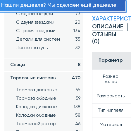
Системы, шатуны
296
Нашли дешевле? Мы сделаем ещё дешевле!
С одной звездой
73
ХАРАКТЕРИС
С двумя звездами
20
ОПИСАНИЕ
С тремя звездами
134
ОТЗЫВЫ
Детали для систем
35
(0)
Левые шатуны
32
Параметр
Спицы
8
Размер
Тормозные системы
470
колес
Тормоза дисковые
65
Размерность
Тормоза ободные
59
Колодки дисковые
138
Тип ниппеля
Колодки ободные
58
Тормозной ротор
46
Материал