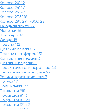
Колеса 20"
12
Колеса 24"
17
Колеса 26"
44
Колеса 27,5"
18
Колеса 28", 29", 700С
22
Ободная лента
22
Манетки
66
Шифтера
34
Обода
18
Педали
162
Детские педали
17
Педали платформы
131
Контактные педали
3
Детали к педалям
5
Переключатели передние
43
Переключатели задние
65
Ролики переключателя
7
Петухи
191
Подшипники
34
Покрышки
981
Покрышки 8"
16
Покрышки 10"
28
Покрышки 12"
32