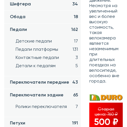
движение.
Шифтера
34
Несмотря на
увеличенный
вес и более
Обода
18
высокую
стоимость,
Педали
162
такая
велокамера
Детские педали
17
является
незаменимым
Педали платформы
131
при
Контактные педали
3
длительных
поездках на
Детали к педалям
5
велосипеде,
особенно вне
города.
Переключатели передние
43
Переключатели задние
65
Ролики переключателя
7
Старая
цена:
760 ₽
500 ₽
Петухи
191