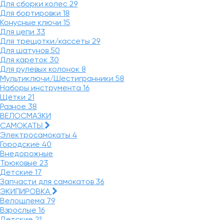
Для сборки колес
29
Для бортировки
18
Конусные ключи
15
Для цепи
33
Для трещотки/кассеты
29
Для шатунов
50
Для кареток
30
Для рулевых колонок
8
Мультиключи/Шестигранники
58
Наборы инструмента
16
Щётки
21
Разное
38
ВЕЛОСМАЗКИ
САМОКАТЫ
Электросамокаты
4
Городские
40
Внедорожные
Трюковые
23
Детские
17
Запчасти для самокатов
36
ЭКИПИРОВКА
Велошлема
79
Взрослые
16
Детские
21