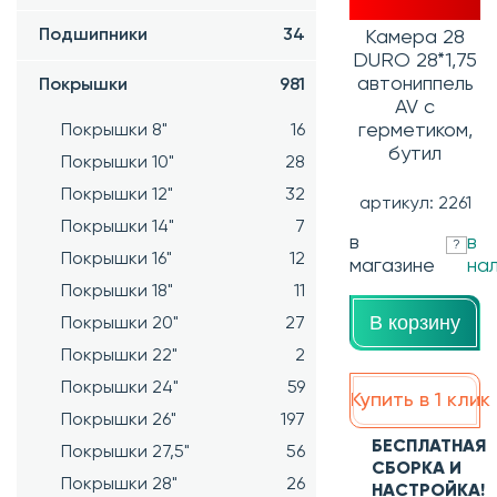
Подшипники
34
Камера 28
DURO 28*1,75
автониппель
Покрышки
981
AV с
герметиком,
Покрышки 8"
16
бутил
Покрышки 10"
28
Покрышки 12"
32
артикул: 2261
Покрышки 14"
7
в
в
?
Покрышки 16"
12
магазине
на
Покрышки 18"
11
В корзину
Покрышки 20"
27
Покрышки 22"
2
Покрышки 24"
59
Купить в 1 клик
Покрышки 26"
197
БЕСПЛАТНАЯ
Покрышки 27,5"
56
СБОРКА И
Покрышки 28"
26
НАСТРОЙКА!