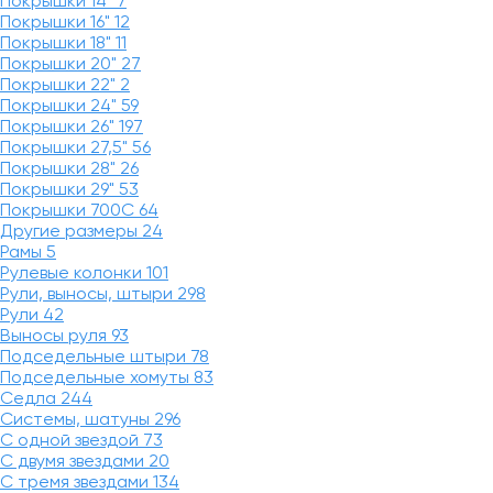
Покрышки 14"
7
Покрышки 16"
12
Покрышки 18"
11
Покрышки 20"
27
Покрышки 22"
2
Покрышки 24"
59
Покрышки 26"
197
Покрышки 27,5"
56
Покрышки 28"
26
Покрышки 29"
53
Покрышки 700C
64
Другие размеры
24
Рамы
5
Рулевые колонки
101
Рули, выносы, штыри
298
Рули
42
Выносы руля
93
Подседельные штыри
78
Подседельные хомуты
83
Седла
244
Системы, шатуны
296
С одной звездой
73
С двумя звездами
20
С тремя звездами
134