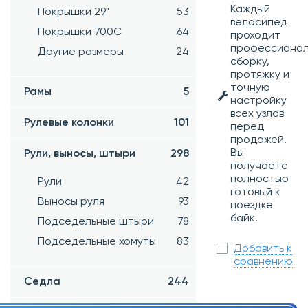
Каждый
Покрышки 29"
53
велосипед
Покрышки 700C
64
проходит
профессиона
Другие размеры
24
сборку,
протяжку и
точную
Рамы
5
настройку
всех узлов
Рулевые колонки
101
перед
продажей.
Вы
Рули, выносы, штыри
298
получаете
полностью
Рули
42
готовый к
Выносы руля
93
поездке
байк.
Подседельные штыри
78
Подседельные хомуты
83
Добавить к
сравнению
Седла
244