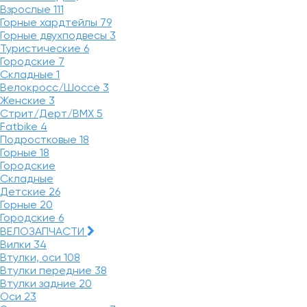
Взрослые
111
Горные хардтейлы
79
Горные двухподвесы
3
Туристические
6
Городские
7
Складные
1
Велокросс/Шоссе
3
Женские
3
Стрит/Дерт/BMX
5
Fatbike
4
Подростковые
18
Горные
18
Городские
Складные
Детские
26
Горные
20
Городские
6
ВЕЛОЗАПЧАСТИ
Вилки
34
Втулки, оси
108
Втулки передние
38
Втулки задние
20
Оси
23