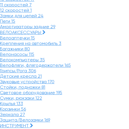
11 скоростей
7
12 скоростей
1
Замки для цепей
24
Пеги
15
Амортизаторы задние
29
ВЕЛОАКСЕССУАРЫ
Велоаптечки
15
Крепления на автомобиль
3
Багажники
80
Велонасосы
115
Велокомпьютеры
35
Велофляги, флягодержатели
165
Грипсы/Рога
306
Детские кресла
21
Звуковые устройства
170
Стойки, подножки
81
Световое оборудование
195
Сумки, рюкзаки
122
Крылья
133
Корзинки
56
Зеркала
27
Защита/Велозамки
169
ИНСТРУМЕНТ