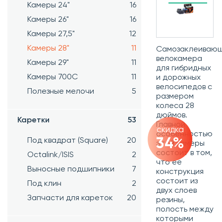
Камеры 24"
16
Камеры 26"
16
Камеры 27,5"
12
Камеры 28"
11
Самозаклеиваю
велокамера
Камеры 29"
11
для гибридных
Камеры 700C
11
и дорожных
велосипедов с
Полезные мелочи
5
размером
колеса 28
дюймов.
Каретки
53
Главной
скидка
особенностью
Под квадрат (Square)
20
34%
этой камеры
состоит в том,
Octalink/ISIS
2
что ее
Выносные подшипники
7
конструкция
состоит из
Под клин
2
двух слоев
Запчасти для кареток
20
резины,
полость между
которыми