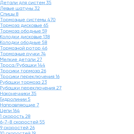
Детали для систем
35
Левые шатуны
32
Спицы
8
Тормозные системы
470
Тормоза дисковые
65
Тормоза ободные
59
Колодки дисковые
138
Колодки ободные
58
Тормозной ротор
46
Тормозные ручки
74
Мелкие детали
27
Троса/Рубашки
144
Тросики тормоза
26
Тросики переключения
16
Рубашки тормоза
23
Рубашки переключения
27
Наконечники
35
Гидролинии
5
Направляющие
7
Цепи
164
1 скорость
28
6-7-8 скоростей
55
9 скоростей
26
10 скоростей
19