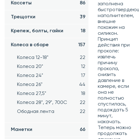
Кассеты
86
заполнена
быстротвердею
наполнителем,
Трещотки
39
внешне
похожим на
Крепеж, болты, гайки
18
силикон.
Принцип
Колеса в сборе
157
действия при
проколе:
извлечь
Колеса 12-18"
22
причину
Колеса 20"
12
прокола,
снизить
Колеса 24"
17
давление в
Колеса 26"
44
камере, если
она не
Колеса 27,5"
18
полностью
Колеса 28", 29", 700С
22
спустилась,
подождать 5
Ободная лента
22
минут,
накачать.
Теперь можно
Манетки
66
продолжать