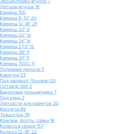
Эксцентрики втулок
7
Детали втулок
18
Камеры
150
Камеры 8-10"
20
Камеры 12-18"
29
Камеры 20"
6
Камеры 24"
16
Камеры 26"
16
Камеры 27,5"
12
Камеры 28"
11
Камеры 29"
11
Камеры 700C
11
Полезные мелочи
5
Каретки
53
Под квадрат (Square)
20
Octalink/ISIS
2
Выносные подшипники
7
Под клин
2
Запчасти для кареток
20
Кассеты
86
Трещотки
39
Крепеж, болты, гайки
18
Колеса в сборе
157
Колеса 12-18"
22