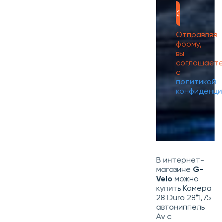
Отправляя
форму,
вы
соглашает
с
политикой
конфиденци
В интернет-
магазине
G-
Velo
можно
купить Камера
28 Duro 28*1,75
автониппель
Av с