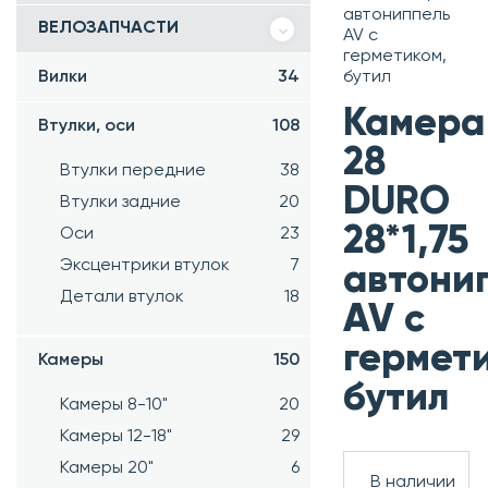
автониппель
ВЕЛОЗАПЧАСТИ
AV с
герметиком,
Вилки
34
бутил
Камера
Втулки, оси
108
28
Втулки передние
38
DURO
Втулки задние
20
28*1,75
Оси
23
Эксцентрики втулок
7
автони
Детали втулок
18
AV с
гермет
Камеры
150
бутил
Камеры 8-10"
20
Камеры 12-18"
29
Камеры 20"
6
В наличии