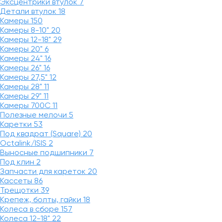
Эксцентрики втулок
7
Детали втулок
18
Камеры
150
Камеры 8-10"
20
Камеры 12-18"
29
Камеры 20"
6
Камеры 24"
16
Камеры 26"
16
Камеры 27,5"
12
Камеры 28"
11
Камеры 29"
11
Камеры 700C
11
Полезные мелочи
5
Каретки
53
Под квадрат (Square)
20
Octalink/ISIS
2
Выносные подшипники
7
Под клин
2
Запчасти для кареток
20
Кассеты
86
Трещотки
39
Крепеж, болты, гайки
18
Колеса в сборе
157
Колеса 12-18"
22