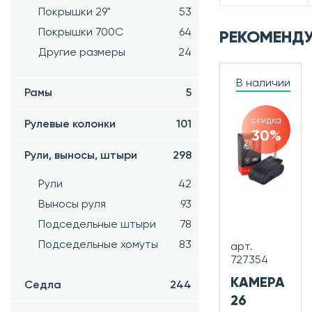
Покрышки 29"
53
Покрышки 700C
64
РЕКОМЕНД
Другие размеры
24
В наличии
Рамы
5
скидка
Рулевые колонки
101
30%
Рули, выносы, штыри
298
Рули
42
Выносы руля
93
Подседельные штыри
78
Подседельные хомуты
83
арт.
727354
КАМЕРА
Седла
244
26