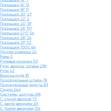
Покрышки 14"
7
Покрышки 16"
12
Покрышки 18"
11
Покрышки 20"
27
Покрышки 22"
2
Покрышки 24"
59
Покрышки 26"
197
Покрышки 27,5"
56
Покрышки 28"
26
Покрышки 29"
53
Покрышки 700C
64
Другие размеры
24
Рамы
5
Рулевые колонки
101
Рули, выносы, штыри
298
Рули
42
Выносы руля
93
Подседельные штыри
78
Подседельные хомуты
83
Седла
244
Системы, шатуны
296
С одной звездой
73
С двумя звездами
20
С тремя звездами
134