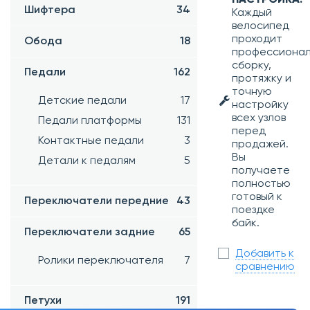
НАСТРОЙКА!
Шифтера
34
Каждый
велосипед
проходит
Обода
18
профессиона
сборку,
Педали
162
протяжку и
точную
Детские педали
17
настройку
всех узлов
Педали платформы
131
перед
Контактные педали
3
продажей.
Вы
Детали к педалям
5
получаете
полностью
готовый к
Переключатели передние
43
поездке
байк.
Переключатели задние
65
Добавить к
Ролики переключателя
7
сравнению
Петухи
191