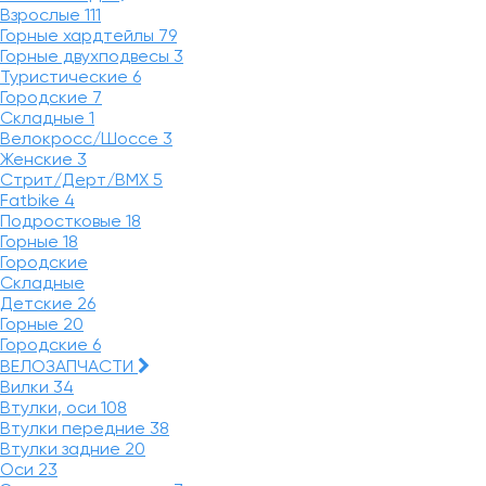
Взрослые
111
Горные хардтейлы
79
Горные двухподвесы
3
Туристические
6
Городские
7
Складные
1
Велокросс/Шоссе
3
Женские
3
Стрит/Дерт/BMX
5
Fatbike
4
Подростковые
18
Горные
18
Городские
Складные
Детские
26
Горные
20
Городские
6
ВЕЛОЗАПЧАСТИ
Вилки
34
Втулки, оси
108
Втулки передние
38
Втулки задние
20
Оси
23