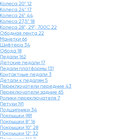
Колеса 20"
12
Колеса 24"
17
Колеса 26"
44
Колеса 27,5"
18
Колеса 28", 29", 700С
22
Ободная лента
22
Манетки
66
Шифтера
34
Обода
18
Педали
162
Детские педали
17
Педали платформы
131
Контактные педали
3
Детали к педалям
5
Переключатели передние
43
Переключатели задние
65
Ролики переключателя
7
Петухи
191
Подшипники
34
Покрышки
981
Покрышки 8"
16
Покрышки 10"
28
Покрышки 12"
32