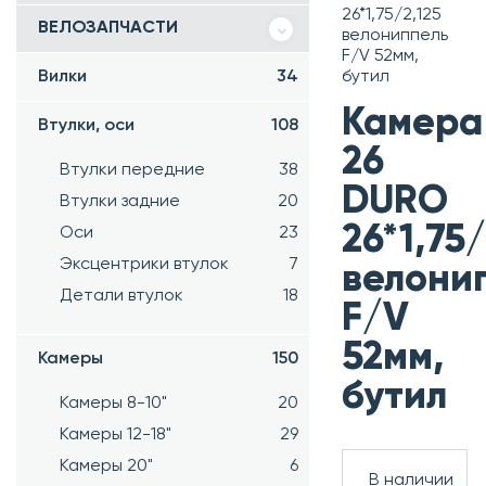
26*1,75/2,125
ВЕЛОЗАПЧАСТИ
велониппель
F/V 52мм,
Вилки
34
бутил
Камера
Втулки, оси
108
26
Втулки передние
38
DURO
Втулки задние
20
26*1,75/
Оси
23
Эксцентрики втулок
7
велони
Детали втулок
18
F/V
52мм,
Камеры
150
бутил
Камеры 8-10"
20
Камеры 12-18"
29
Камеры 20"
6
В наличии