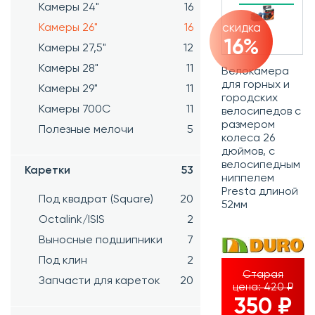
Камеры 24"
16
скидка
Камеры 26"
16
16%
Камеры 27,5"
12
Камеры 28"
11
Велокамера
для горных и
Камеры 29"
11
городских
Камеры 700C
11
велосипедов с
размером
Полезные мелочи
5
колеса 26
дюймов, с
велосипедным
Каретки
53
ниппелем
Presta длиной
Под квадрат (Square)
20
52мм
Octalink/ISIS
2
Выносные подшипники
7
Под клин
2
Старая
Запчасти для кареток
20
цена:
420 ₽
350 ₽