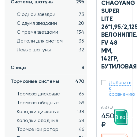
Системы, шатуны
296
CHAOYANG
SUPER
С одной звездой
73
LITE
С двумя звездами
20
26*1,95/2,12
С тремя звездами
134
ВЕЛОНИППЕ
Детали для систем
35
FV 48
Левые шатуны
32
ММ,
142ГР,
БУТИЛОВАЯ
Спицы
8
Тормозные системы
470
Добавить
к
Тормоза дисковые
65
сравнению
Тормоза ободные
59
650 ₽
Колодки дисковые
138
450
В корзин
Колодки ободные
58
₽
Тормозной ротор
46