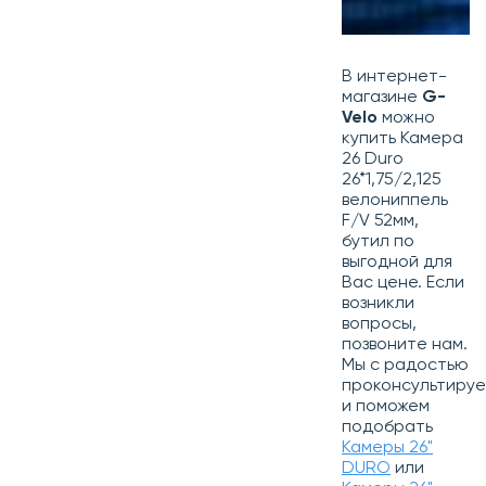
В интернет-
магазине
G-
Velo
можно
купить Камера
26 Duro
26*1,75/2,125
велониппель
F/V 52мм,
бутил по
выгодной для
Вас цене. Если
возникли
вопросы,
позвоните нам.
Мы с радостью
проконсультиру
и поможем
подобрать
Камеры 26"
DURO
или