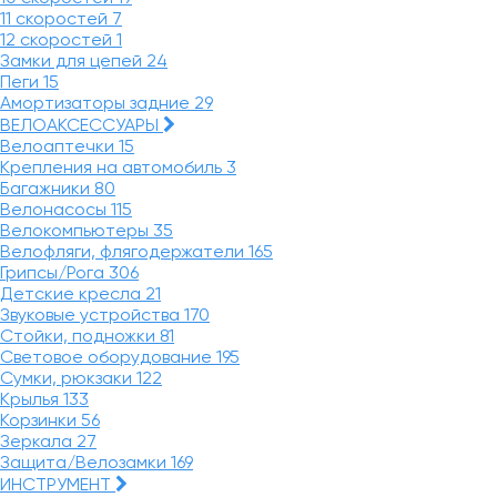
11 скоростей
7
12 скоростей
1
Замки для цепей
24
Пеги
15
Амортизаторы задние
29
ВЕЛОАКСЕССУАРЫ
Велоаптечки
15
Крепления на автомобиль
3
Багажники
80
Велонасосы
115
Велокомпьютеры
35
Велофляги, флягодержатели
165
Грипсы/Рога
306
Детские кресла
21
Звуковые устройства
170
Стойки, подножки
81
Световое оборудование
195
Сумки, рюкзаки
122
Крылья
133
Корзинки
56
Зеркала
27
Защита/Велозамки
169
ИНСТРУМЕНТ