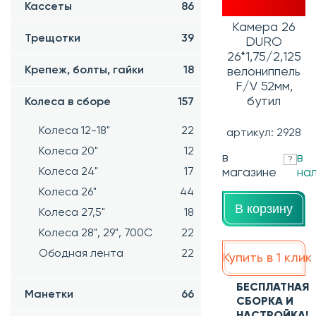
Кассеты
86
Камера 26
Трещотки
39
DURO
26*1,75/2,125
Крепеж, болты, гайки
18
велониппель
F/V 52мм,
бутил
Колеса в сборе
157
Колеса 12-18"
22
артикул: 2928
Колеса 20"
12
в
в
?
Колеса 24"
17
магазине
на
Колеса 26"
44
В корзину
Колеса 27,5"
18
Колеса 28", 29", 700С
22
Ободная лента
22
Купить в 1 клик
БЕСПЛАТНАЯ
Манетки
66
СБОРКА И