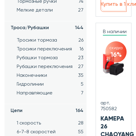
Тормозные ручки
74
Купить в 1 кл
Мелкие детали
27
Троса/Рубашки
144
В наличии
Тросики тормоза
26
скидка
Тросики переключения
16
16%
Рубашки тормоза
23
Рубашки переключения
27
Наконечники
35
Гидролинии
5
Направляющие
7
арт.
750582
Цепи
164
КАМЕРА
1 скорость
28
26
6-7-8 скоростей
55
CHAOYANG