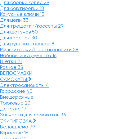
Для сборки колес
29
Для бортировки
18
Конусные ключи
15
Для цепи
33
Для трещотки/кассеты
29
Для шатунов
50
Для кареток
30
Для рулевых колонок
8
Мультиключи/Шестигранники
58
Наборы инструмента
16
Щётки
21
Разное
38
ВЕЛОСМАЗКИ
САМОКАТЫ
Электросамокаты
4
Городские
40
Внедорожные
Трюковые
23
Детские
17
Запчасти для самокатов
36
ЭКИПИРОВКА
Велошлема
79
Взрослые
16
Детские
21