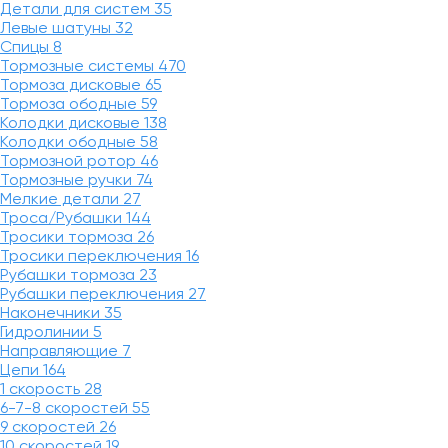
Детали для систем
35
Левые шатуны
32
Спицы
8
Тормозные системы
470
Тормоза дисковые
65
Тормоза ободные
59
Колодки дисковые
138
Колодки ободные
58
Тормозной ротор
46
Тормозные ручки
74
Мелкие детали
27
Троса/Рубашки
144
Тросики тормоза
26
Тросики переключения
16
Рубашки тормоза
23
Рубашки переключения
27
Наконечники
35
Гидролинии
5
Направляющие
7
Цепи
164
1 скорость
28
6-7-8 скоростей
55
9 скоростей
26
10 скоростей
19