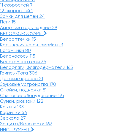
11 скоростей
7
12 скоростей
1
Замки для цепей
24
Пеги
15
Амортизаторы задние
29
ВЕЛОАКСЕССУАРЫ
Велоаптечки
15
Крепления на автомобиль
3
Багажники
80
Велонасосы
115
Велокомпьютеры
35
Велофляги, флягодержатели
165
Грипсы/Рога
306
Детские кресла
21
Звуковые устройства
170
Стойки, подножки
81
Световое оборудование
195
Сумки, рюкзаки
122
Крылья
133
Корзинки
56
Зеркала
27
Защита/Велозамки
169
ИНСТРУМЕНТ