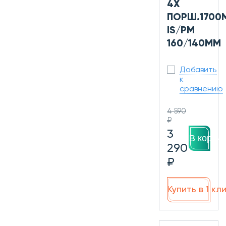
4Х
ПОРШ.1700
IS/PM
160/140ММ
Добавить
к
сравнению
4 590
₽
3
В корзин
290
₽
Купить в 1 кл