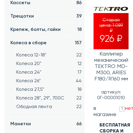
Кассеты
86
Трещотки
39
Старая
цена:
1 089
Крепеж, болты, гайки
18
₽
926 ₽
Колеса в сборе
157
Каллипер
Колеса 12-18"
22
механический
Колеса 20"
12
TEKTRO MD-
M300, ARIES
Колеса 24"
17
F180/R160 мм
Колеса 26"
44
Колеса 27,5"
18
артикул:
0Г-00001010
Колеса 28", 29", 700С
22
Ободная лента
22
в
не
?
магазине
Манетки
66
БЕСПЛАТНАЯ
СБОРКА И