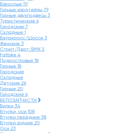
Взрослые
111
Горные хардтейлы
79
Горные двухподвесы
3
Туристические
6
Городские
7
Складные
1
Велокросс/Шоссе
3
Женские
3
Стрит/Дерт/BMX
5
Fatbike
4
Подростковые
18
Горные
18
Городские
Складные
Детские
26
Горные
20
Городские
6
ВЕЛОЗАПЧАСТИ
Вилки
34
Втулки, оси
108
Втулки передние
38
Втулки задние
20
Оси
23