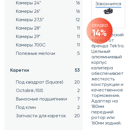
Камеры 24"
16
Закончился
Камеры 26"
16
Камеры 27,5"
12
скидка
Камеры 28"
11
14%
Механический
Камеры 29"
11
тормоз от
Камеры 700C
11
бренда Tektro.
Цельный
Полезные мелочи
5
алюминиевый
корпус
калипера
Каретки
53
обеспечивает
жесткость
Под квадрат (Square)
20
конструкции и
качественное
Octalink/ISIS
2
торможение.
Выносные подшипники
7
Адаптер на
180мм
Под клин
2
передний
Запчасти для кареток
20
ротор или
160мм задний.