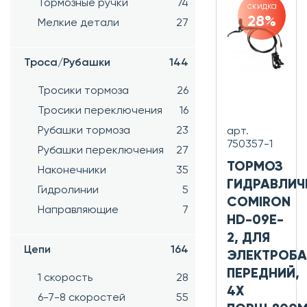
Тормозные ручки
74
скидка
28%
Мелкие детали
27
Троса/Рубашки
144
Тросики тормоза
26
Тросики переключения
16
Рубашки тормоза
23
арт.
750357-1
Рубашки переключения
27
ТОРМОЗ
Наконечники
35
ГИДРАВЛИЧ
Гидролинии
5
COMIRON
Направляющие
7
HD-09E-
2, ДЛЯ
Цепи
164
ЭЛЕКТРОБА
ПЕРЕДНИЙ,
1 скорость
28
4Х
6-7-8 скоростей
55