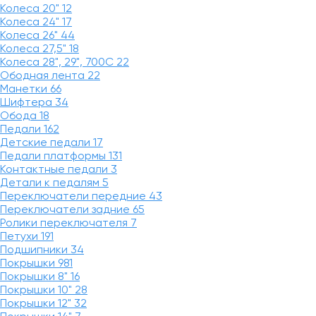
Колеса 20"
12
Колеса 24"
17
Колеса 26"
44
Колеса 27,5"
18
Колеса 28", 29", 700С
22
Ободная лента
22
Манетки
66
Шифтера
34
Обода
18
Педали
162
Детские педали
17
Педали платформы
131
Контактные педали
3
Детали к педалям
5
Переключатели передние
43
Переключатели задние
65
Ролики переключателя
7
Петухи
191
Подшипники
34
Покрышки
981
Покрышки 8"
16
Покрышки 10"
28
Покрышки 12"
32