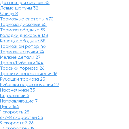
Детали для систем
35
Левые шатуны
32
Спицы
8
Тормозные системы
470
Тормоза дисковые
65
Тормоза ободные
59
Колодки дисковые
138
Колодки ободные
58
Тормозной ротор
46
Тормозные ручки
74
Мелкие детали
27
Троса/Рубашки
144
Тросики тормоза
26
Тросики переключения
16
Рубашки тормоза
23
Рубашки переключения
27
Наконечники
35
Гидролинии
5
Направляющие
7
Цепи
164
1 скорость
28
6-7-8 скоростей
55
9 скоростей
26
10 скоростей
19