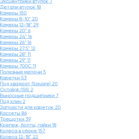
Эксцентрики втулок
7
Детали втулок
18
Камеры
150
Камеры 8-10"
20
Камеры 12-18"
29
Камеры 20"
6
Камеры 24"
16
Камеры 26"
16
Камеры 27,5"
12
Камеры 28"
11
Камеры 29"
11
Камеры 700C
11
Полезные мелочи
5
Каретки
53
Под квадрат (Square)
20
Octalink/ISIS
2
Выносные подшипники
7
Под клин
2
Запчасти для кареток
20
Кассеты
86
Трещотки
39
Крепеж, болты, гайки
18
Колеса в сборе
157
Колеса 12-18"
22