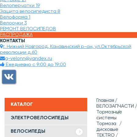
Велоперчатки
19
Защита велосипедиста
8
Велоформа
1
Велоочки
3
РЕМОНТ ВЕЛОСИПЕДОВ
РАСПРОДАЖА
КОНТАКТЫ
г. Нижний Новгород, Канавинский р-он, ул.Октябрьской
революции д.60
g-velonn@yandex.ru
Ежедневно с 9:00 до 19:00
Главная
КАТАЛОГ
ВЕЛОЗАПЧАСТИ
Тормозные
ЭЛЕКТРОВЕЛОСИПЕДЫ
системы
Тормоза
дисковые
ВЕЛОСИПЕДЫ
TEKTRO