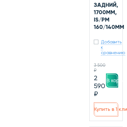
ЗАДНИЙ,
1700ММ,
IS/PM
160/140ММ
Добавить
к
сравнению
3 500
₽
2
В корзин
590
₽
Купить в 1 кл