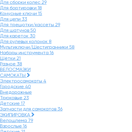
Для сборки колес
29
Для бортировки
18
Конусные ключи
15
Для цепи
33
Для трещотки/кассеты
29
Для шатунов
50
Для кареток
30
Для рулевых колонок
8
Мультиключи/Шестигранники
58
Наборы инструмента
16
Щётки
21
Разное
38
ВЕЛОСМАЗКИ
САМОКАТЫ
Электросамокаты
4
Городские
40
Внедорожные
Трюковые
23
Детские
17
Запчасти для самокатов
36
ЭКИПИРОВКА
Велошлема
79
Взрослые
16
Детские
21