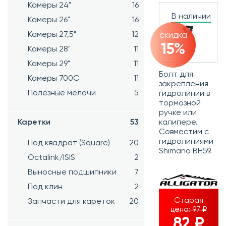
Камеры 24"
16
В наличии
Камеры 26"
16
Камеры 27,5"
12
скидка
15%
Камеры 28"
11
Камеры 29"
11
Болт для
Камеры 700C
11
закрепления
Полезные мелочи
5
гидролинии в
тормозной
ручке или
Каретки
53
калипере.
Совместим с
гидролиниями
Под квадрат (Square)
20
Shimano BH59.
Octalink/ISIS
2
Выносные подшипники
7
Под клин
2
Старая
Запчасти для кареток
20
цена:
97 ₽
82 ₽