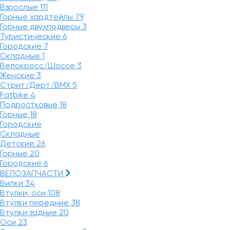
Взрослые
111
Горные хардтейлы
79
Горные двухподвесы
3
Туристические
6
Городские
7
Складные
1
Велокросс/Шоссе
3
Женские
3
Стрит/Дерт/BMX
5
Fatbike
4
Подростковые
18
Горные
18
Городские
Складные
Детские
26
Горные
20
Городские
6
ВЕЛОЗАПЧАСТИ
Вилки
34
Втулки, оси
108
Втулки передние
38
Втулки задние
20
Оси
23