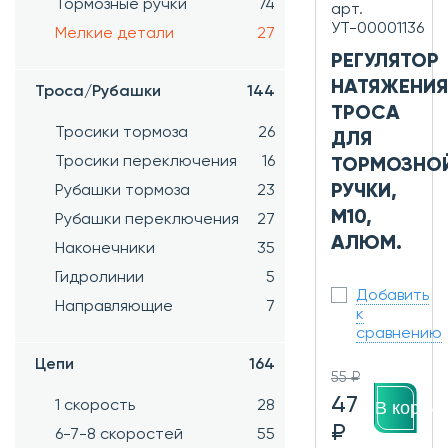
Тормозные ручки
74
арт.
УТ-00001136
Мелкие детали
27
РЕГУЛЯТОР
НАТЯЖЕНИЯ
Троса/Рубашки
144
ТРОСА
Тросики тормоза
26
ДЛЯ
Тросики переключения
16
ТОРМОЗНО
РУЧКИ,
Рубашки тормоза
23
M10,
Рубашки переключения
27
АЛЮМ.
Наконечники
35
Гидролинии
5
Добавить
Направляющие
7
к
сравнению
Цепи
164
55 ₽
47
В корзин
1 скорость
28
₽
6-7-8 скоростей
55