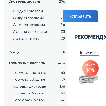
Системы, шатуны
296
С одной звездой
73
С двумя звездами
20
С тремя звездами
134
Детали для систем
35
РЕКОМЕНД
Левые шатуны
32
Спицы
8
В наличии
Тормозные системы
470
скидка
14%
Тормоза дисковые
65
Тормоза ободные
59
Колодки дисковые
138
Колодки ободные
58
Тормозной ротор
46