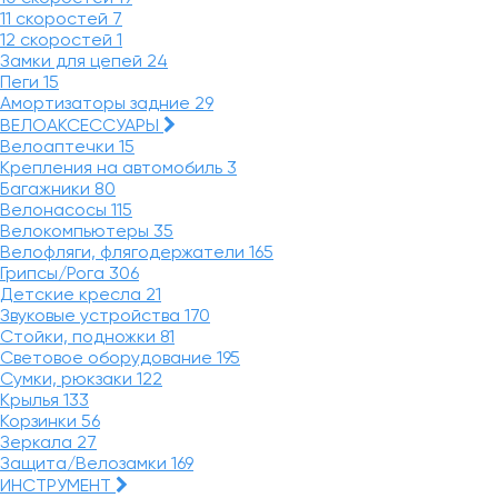
11 скоростей
7
12 скоростей
1
Замки для цепей
24
Пеги
15
Амортизаторы задние
29
ВЕЛОАКСЕССУАРЫ
Велоаптечки
15
Крепления на автомобиль
3
Багажники
80
Велонасосы
115
Велокомпьютеры
35
Велофляги, флягодержатели
165
Грипсы/Рога
306
Детские кресла
21
Звуковые устройства
170
Стойки, подножки
81
Световое оборудование
195
Сумки, рюкзаки
122
Крылья
133
Корзинки
56
Зеркала
27
Защита/Велозамки
169
ИНСТРУМЕНТ