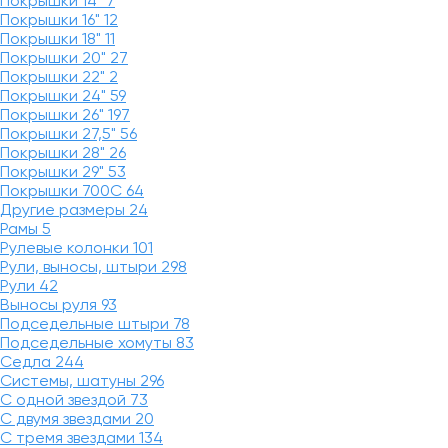
Покрышки 14"
7
Покрышки 16"
12
Покрышки 18"
11
Покрышки 20"
27
Покрышки 22"
2
Покрышки 24"
59
Покрышки 26"
197
Покрышки 27,5"
56
Покрышки 28"
26
Покрышки 29"
53
Покрышки 700C
64
Другие размеры
24
Рамы
5
Рулевые колонки
101
Рули, выносы, штыри
298
Рули
42
Выносы руля
93
Подседельные штыри
78
Подседельные хомуты
83
Седла
244
Системы, шатуны
296
С одной звездой
73
С двумя звездами
20
С тремя звездами
134