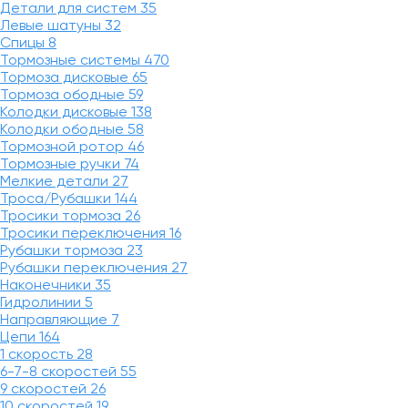
Детали для систем
35
Левые шатуны
32
Спицы
8
Тормозные системы
470
Тормоза дисковые
65
Тормоза ободные
59
Колодки дисковые
138
Колодки ободные
58
Тормозной ротор
46
Тормозные ручки
74
Мелкие детали
27
Троса/Рубашки
144
Тросики тормоза
26
Тросики переключения
16
Рубашки тормоза
23
Рубашки переключения
27
Наконечники
35
Гидролинии
5
Направляющие
7
Цепи
164
1 скорость
28
6-7-8 скоростей
55
9 скоростей
26
10 скоростей
19