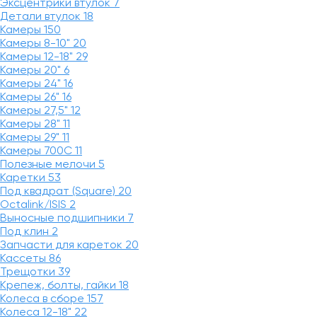
Эксцентрики втулок
7
Детали втулок
18
Камеры
150
Камеры 8-10"
20
Камеры 12-18"
29
Камеры 20"
6
Камеры 24"
16
Камеры 26"
16
Камеры 27,5"
12
Камеры 28"
11
Камеры 29"
11
Камеры 700C
11
Полезные мелочи
5
Каретки
53
Под квадрат (Square)
20
Octalink/ISIS
2
Выносные подшипники
7
Под клин
2
Запчасти для кареток
20
Кассеты
86
Трещотки
39
Крепеж, болты, гайки
18
Колеса в сборе
157
Колеса 12-18"
22