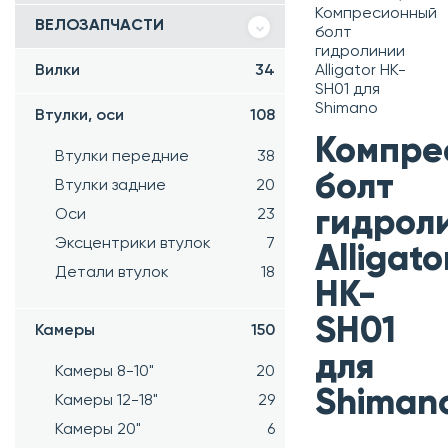
Компресионный
ВЕЛОЗАПЧАСТИ
болт
гидролинии
Вилки
34
Alligator HK-
SH01 для
Shimano
Втулки, оси
108
Компре
Втулки передние
38
болт
Втулки задние
20
гидрол
Оси
23
Эксцентрики втулок
7
Alligato
Детали втулок
18
HK-
SH01
Камеры
150
для
Камеры 8-10"
20
Shiman
Камеры 12-18"
29
Камеры 20"
6