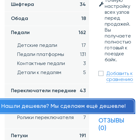
точную
Шифтера
34
настройку
всех узлов
перед
Обода
18
продажей.
Вы
Педали
162
получаете
полностью
Детские педали
17
готовый к
поездке
Педали платформы
131
байк.
Контактные педали
3
Детали к педалям
5
Добавить к
сравнению
Переключатели передние
43
Переключатели задние
65
Нашли дешевле? Мы сделаем ещё дешевле!
Ролики переключателя
7
ОТЗЫВЫ
(0)
Петухи
191