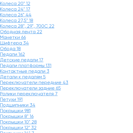
Колеса 20"
12
Колеса 24"
17
Колеса 26"
44
Колеса 27,5"
18
Колеса 28", 29", 700С
22
Ободная лента
22
Манетки
66
Шифтера
34
Обода
18
Педали
162
Детские педали
17
Педали платформы
131
Контактные педали
3
Детали к педалям
5
Переключатели передние
43
Переключатели задние
65
Ролики переключателя
7
Петухи
191
Подшипники
34
Покрышки
981
Покрышки 8"
16
Покрышки 10"
28
Покрышки 12"
32