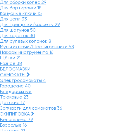
Для сборки колес
29
Для бортировки
18
Конусные ключи
15
Для цепи
33
Для трещотки/кассеты
29
Для шатунов
50
Для кареток
30
Для рулевых колонок
8
Мультиключи/Шестигранники
58
Наборы инструмента
16
Щётки
21
Разное
38
ВЕЛОСМАЗКИ
САМОКАТЫ
Электросамокаты
4
Городские
40
Внедорожные
Трюковые
23
Детские
17
Запчасти для самокатов
36
ЭКИПИРОВКА
Велошлема
79
Взрослые
16
Детские
21