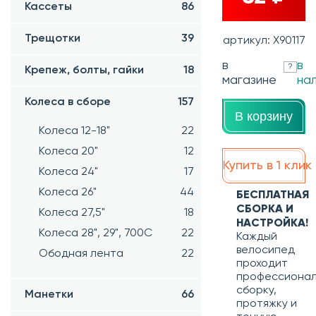
Кассеты
86
Трещотки
39
артикул: Х90117
в
в
?
Крепеж, болты, гайки
18
магазине
на
Колеса в сборе
157
В корзину
Колеса 12-18"
22
Колеса 20"
12
Купить в 1 клик
Колеса 24"
17
Колеса 26"
44
БЕСПЛАТНАЯ
СБОРКА И
Колеса 27,5"
18
НАСТРОЙКА!
Колеса 28", 29", 700С
22
Каждый
велосипед
Ободная лента
22
проходит
профессиона
сборку,
Манетки
66
протяжку и