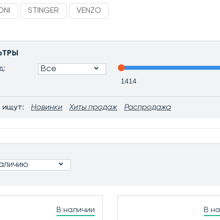
ONI
STINGER
VENZO
ЬТРЫ
Все
д:
 ищут:
Новинки
Хиты продаж
Распродажа
наличию
В наличии
В н