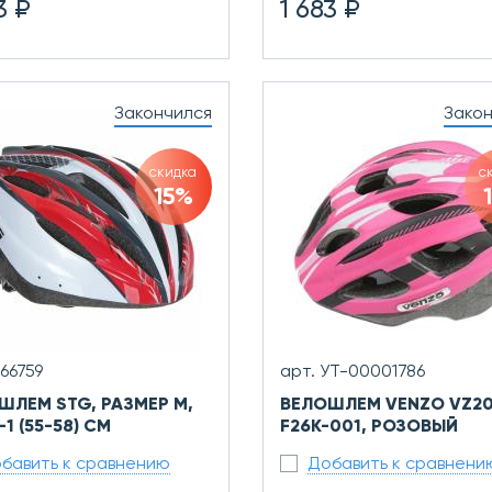
3 ₽
1 683 ₽
Закончился
Зако
скидка
с
15%
Х66759
арт. УТ-00001786
ШЛЕМ STG, РАЗМЕР M,
ВЕЛОШЛЕМ VENZO VZ20
1 (55-58) СМ
F26K-001, РОЗОВЫЙ
бавить к сравнению
Добавить к сравнени