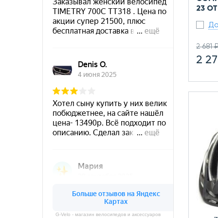
23 О
До
2 681 
2 27
G-Velo - магазин велосипедов и аксессуаров