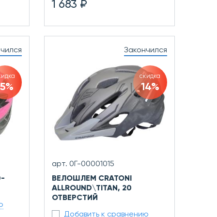
1 683 ₽
нчился
Закончился
кидка
скидка
15%
14%
арт. 0Г-00001015
-
ВЕЛОШЛЕМ CRATONI
ALLROUND\TITAN, 20
ОТВЕРСТИЙ
ю
Добавить к сравнению