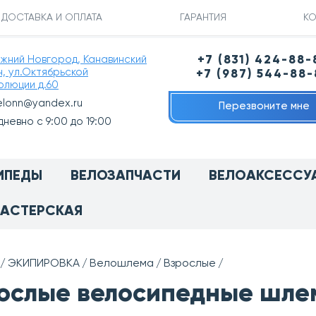
ДОСТАВКА И ОПЛАТА
ГАРАНТИЯ
КО
ижний Новгород, Канавинский
+7 (831) 424-88-
н, ул.Октябрьской
+7 (987) 544-88
олюции д.60
elonn@yandex.ru
Перезвоните мне
невно с 9:00 до 19:00
ИПЕДЫ
ВЕЛОЗАПЧАСТИ
ВЕЛОАКСЕССУ
АСТЕРСКАЯ
ЭКИПИРОВКА
Велошлема
Взрослые
ослые велосипедные шле