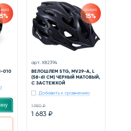
кидка
скидка
15%
15%
арт. Х82394
-010
ВЕЛОШЛЕМ STG, MV29-A, L
(58-61 СМ) ЧЕРНЫЙ МАТОВЫЙ,
С ЗАСТЕЖКОЙ
ю
Добавить к сравнению
ину
1 980 ₽
1 683 ₽