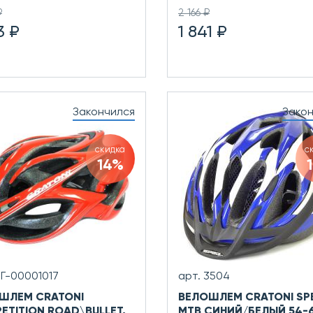
₽
2 166 ₽
3 ₽
1 841 ₽
Закончился
Зако
скидка
с
14%
0Г-00001017
арт. 3504
ШЛЕМ CRATONI
ВЕЛОШЛЕМ CRATONI SP
ETITION ROAD\BULLET,
MTB СИНИЙ/БЕЛЫЙ 54-