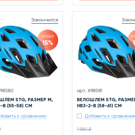
Закончился
Зако
скидка
с
15%
Х98580
арт. Х98581
ШЛЕМ STG, РАЗМЕР M,
ВЕЛОШЛЕМ STG, РАЗМЕР
-B (55-58) СМ
HB3-2-B (58-61) СМ
бавить к сравнению
Добавить к сравнени
₽
1 980 ₽