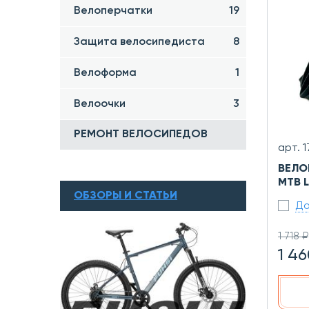
Велоперчатки
19
Защита велосипедиста
8
Велоформа
1
Велоочки
3
РЕМОНТ ВЕЛОСИПЕДОВ
арт. 
ВЕЛО
МТВ 
ОБЗОРЫ И СТАТЬИ
До
1 718 ₽
1 46