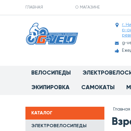
ГЛАВНАЯ
О МАГАЗИНЕ
г. Н
р-о
рев
g-v
Ежед
ВЕЛОСИПЕДЫ
ЭЛЕКТРОВЕЛОС
ЭКИПИРОВКА
САМОКАТЫ
М
Главная
КАТАЛОГ
Взр
ЭЛЕКТРОВЕЛОСИПЕДЫ