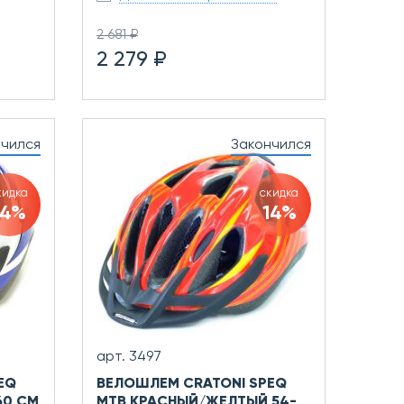
2 681 ₽
2 279 ₽
нчился
Закончился
кидка
скидка
14%
14%
арт. 3497
EQ
ВЕЛОШЛЕМ CRATONI SPEQ
60 СМ
MTB КРАСНЫЙ/ЖЕЛТЫЙ 54-