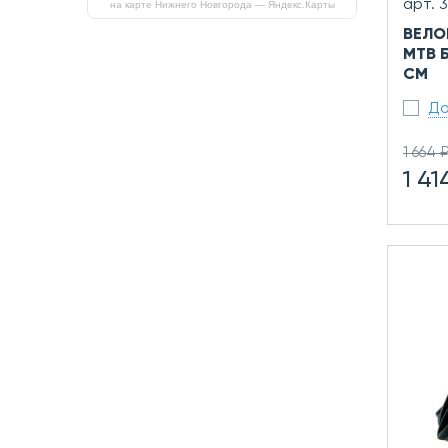
арт. 
на карте Нижнего Новгорода — Яндекс.Карты
ВЕЛО
MTB 
СМ
До
1 664 
1 41