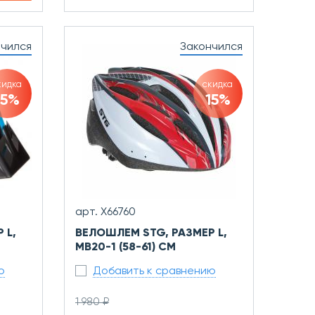
нчился
Закончился
кидка
скидка
15%
15%
арт. Х66760
 L,
ВЕЛОШЛЕМ STG, РАЗМЕР L,
MB20-1 (58-61) СМ
ю
Добавить к сравнению
1 980 ₽