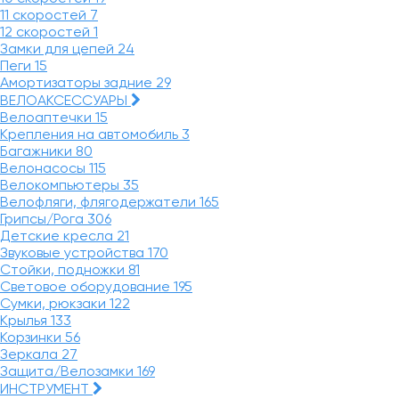
11 скоростей
7
12 скоростей
1
Замки для цепей
24
Пеги
15
Амортизаторы задние
29
ВЕЛОАКСЕССУАРЫ
Велоаптечки
15
Крепления на автомобиль
3
Багажники
80
Велонасосы
115
Велокомпьютеры
35
Велофляги, флягодержатели
165
Грипсы/Рога
306
Детские кресла
21
Звуковые устройства
170
Стойки, подножки
81
Световое оборудование
195
Сумки, рюкзаки
122
Крылья
133
Корзинки
56
Зеркала
27
Защита/Велозамки
169
ИНСТРУМЕНТ