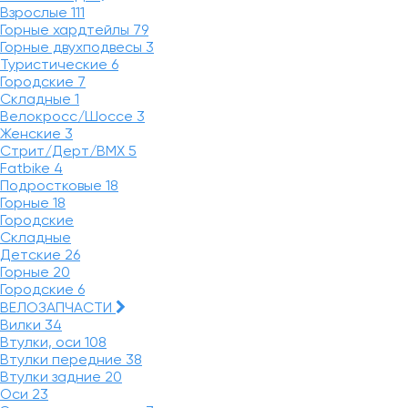
Взрослые
111
Горные хардтейлы
79
Горные двухподвесы
3
Туристические
6
Городские
7
Складные
1
Велокросс/Шоссе
3
Женские
3
Стрит/Дерт/BMX
5
Fatbike
4
Подростковые
18
Горные
18
Городские
Складные
Детские
26
Горные
20
Городские
6
ВЕЛОЗАПЧАСТИ
Вилки
34
Втулки, оси
108
Втулки передние
38
Втулки задние
20
Оси
23