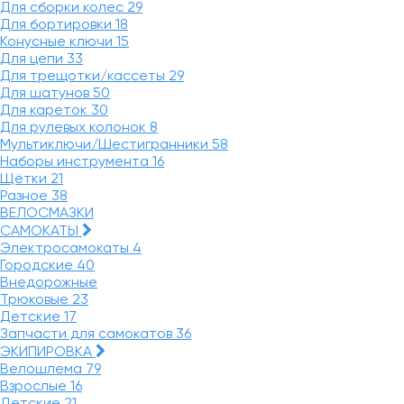
Для сборки колес
29
Для бортировки
18
Конусные ключи
15
Для цепи
33
Для трещотки/кассеты
29
Для шатунов
50
Для кареток
30
Для рулевых колонок
8
Мультиключи/Шестигранники
58
Наборы инструмента
16
Щётки
21
Разное
38
ВЕЛОСМАЗКИ
САМОКАТЫ
Электросамокаты
4
Городские
40
Внедорожные
Трюковые
23
Детские
17
Запчасти для самокатов
36
ЭКИПИРОВКА
Велошлема
79
Взрослые
16
Детские
21