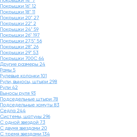
Покрышки 14"
7
Покрышки 16"
12
Покрышки 18"
11
Покрышки 20"
27
Покрышки 22"
2
Покрышки 24"
59
Покрышки 26"
197
Покрышки 27,5"
56
Покрышки 28"
26
Покрышки 29"
53
Покрышки 700C
64
Другие размеры
24
Рамы
5
Рулевые колонки
101
Рули, выносы, штыри
298
Рули
42
Выносы руля
93
Подседельные штыри
78
Подседельные хомуты
83
Седла
244
Системы, шатуны
296
С одной звездой
73
С двумя звездами
20
С тремя звездами
134