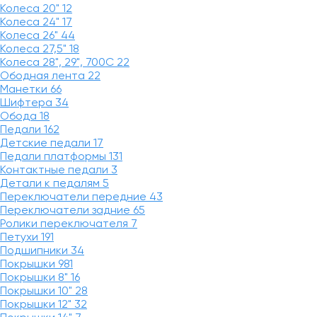
Колеса 20"
12
Колеса 24"
17
Колеса 26"
44
Колеса 27,5"
18
Колеса 28", 29", 700С
22
Ободная лента
22
Манетки
66
Шифтера
34
Обода
18
Педали
162
Детские педали
17
Педали платформы
131
Контактные педали
3
Детали к педалям
5
Переключатели передние
43
Переключатели задние
65
Ролики переключателя
7
Петухи
191
Подшипники
34
Покрышки
981
Покрышки 8"
16
Покрышки 10"
28
Покрышки 12"
32