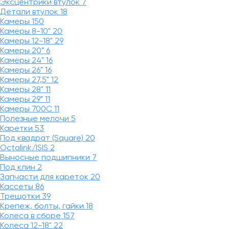
Эксцентрики втулок
7
Детали втулок
18
Камеры
150
Камеры 8-10"
20
Камеры 12-18"
29
Камеры 20"
6
Камеры 24"
16
Камеры 26"
16
Камеры 27,5"
12
Камеры 28"
11
Камеры 29"
11
Камеры 700C
11
Полезные мелочи
5
Каретки
53
Под квадрат (Square)
20
Octalink/ISIS
2
Выносные подшипники
7
Под клин
2
Запчасти для кареток
20
Кассеты
86
Трещотки
39
Крепеж, болты, гайки
18
Колеса в сборе
157
Колеса 12-18"
22