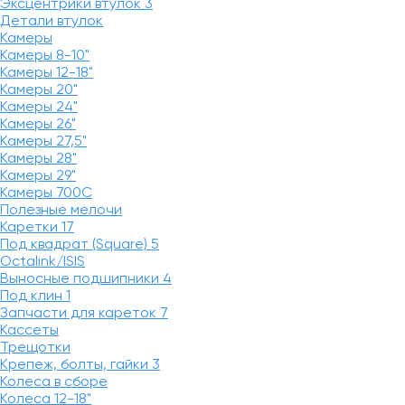
Эксцентрики втулок
3
Детали втулок
Камеры
Камеры 8-10"
Камеры 12-18"
Камеры 20"
Камеры 24"
Камеры 26"
Камеры 27,5"
Камеры 28"
Камеры 29"
Камеры 700C
Полезные мелочи
Каретки
17
Под квадрат (Square)
5
Octalink/ISIS
Выносные подшипники
4
Под клин
1
Запчасти для кареток
7
Кассеты
Трещотки
Крепеж, болты, гайки
3
Колеса в сборе
Колеса 12-18"