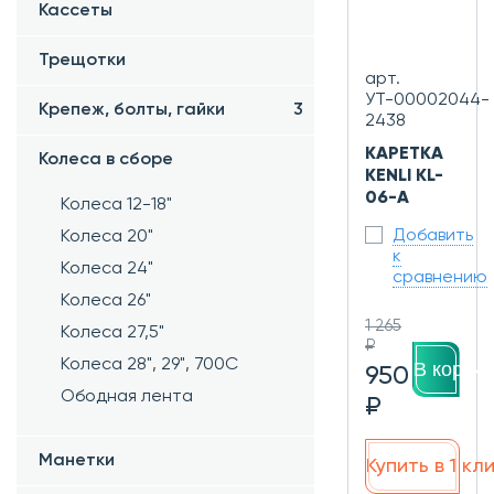
Кассеты
Трещотки
арт.
УТ-00002044-
Крепеж, болты, гайки
3
2438
КАРЕТКА
Колеса в сборе
KENLI KL-
06-A
Колеса 12-18"
Добавить
Колеса 20"
к
Колеса 24"
сравнению
Колеса 26"
1 265
Колеса 27,5"
₽
Колеса 28", 29", 700С
В корзин
950
Ободная лента
₽
Манетки
Купить в 1 кл