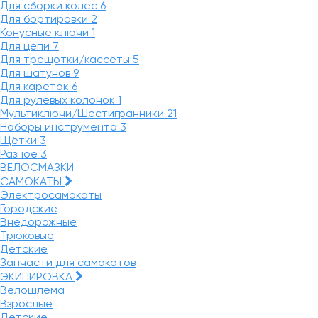
Для сборки колес
6
Для бортировки
2
Конусные ключи
1
Для цепи
7
Для трещотки/кассеты
5
Для шатунов
9
Для кареток
6
Для рулевых колонок
1
Мультиключи/Шестигранники
21
Наборы инструмента
3
Щётки
3
Разное
3
ВЕЛОСМАЗКИ
САМОКАТЫ
Электросамокаты
Городские
Внедорожные
Трюковые
Детские
Запчасти для самокатов
ЭКИПИРОВКА
Велошлема
Взрослые
Детские