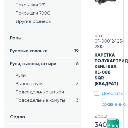
Покрышки 29"
Покрышки 700C
Другие размеры
арт.
Рамы
0Г-00012425-
2810
Рулевые колонки
19
КАРЕТКА
ПОЛУКАРТРИ
Рули, выносы, штыри
6
KENLI BSA
KL-08B
Рули
SQR
Выносы руля
3
(КВАДРАТ)
Подседельные штыри
Добавить
к
Подседельные хомуты
3
сравнению
Седла
400 ₽
340
В корзин