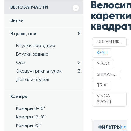
Велоси
ВЕЛОЗАПЧАСТИ
каретки
Вилки
квадрат
Втулки, оси
5
DREAM BIKE
Втулки передние
KENLI
Втулки задние
Оси
2
NECO
Эксцентрики втулок
3
SHIMANO
Детали втулок
TRIX
VINCA
Камеры
SPORT
Камеры 8-10"
Камеры 12-18"
Камеры 20"
разв
ФИЛЬТРЫ