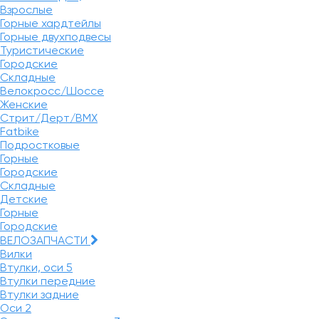
Взрослые
Горные хардтейлы
Горные двухподвесы
Туристические
Городские
Складные
Велокросс/Шоссе
Женские
Стрит/Дерт/BMX
Fatbike
Подростковые
Горные
Городские
Складные
Детские
Горные
Городские
ВЕЛОЗАПЧАСТИ
Вилки
Втулки, оси
5
Втулки передние
Втулки задние
Оси
2