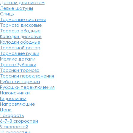
Детали для систем
Левые шатуны
Спицы
Тормозные системы
Тормоза дисковые
Тормоза ободные
Колодки дисковые
Колодки ободные
Тормозной ротор
Тормозные ручки
Мелкие детали
Троса/Рубашки
Тросики тормоза
Тросики переключения
Рубашки тормоза
Рубашки переключения
Наконечники
Гидролинии
Направляющие
Цепи
1 скорость
6-7-8 скоростей
9 скоростей
10 скоростей