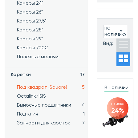
Камеры 24"
Бренд:
KENLI
Камеры 26"
Камеры 27,5"
по
Камеры 28"
наличию
Камеры 29"
Часто ищут:
Вид:
Камеры 700C
Новинки
Хиты
Полезные мелочи
продаж
Распродажа
Каретки
17
Под квадрат (Square)
5
В наличии
Octalink/ISIS
скидка
Выносные подшипники
4
24%
Под клин
1
Запчасти для кареток
7