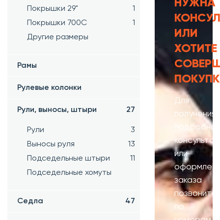
НУЖНА
Покрышки 29"
1
КОНСУЛ
Покрышки 700C
1
ИЛИ
Другие размеры
ХОТИТЕ
СОВЕР
Рамы
ПОКУПК
Рулевые колонки
Для
Рули, выносы, штыри
27
получения
подробно
Рули
3
консультац
Выносы руля
13
или
Подседельные штыри
11
оформлени
Подседельные хомуты
заказа
позвоните
Седла
47
по
номерам