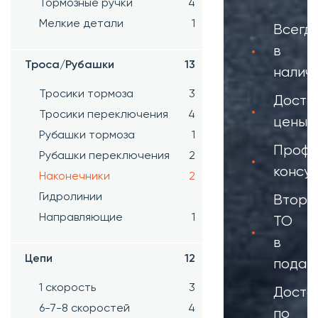
Тормозные ручки
4
Мелкие детали
1
Всегд
в
Троса/Рубашки
13
налич
Тросики тормоза
3
Досту
Тросики переключения
4
цены
Рубашки тормоза
1
Профе
Рубашки переключения
2
консул
Наконечники
2
Гидролинии
Второ
Направляющие
1
ТО
в
Цепи
12
подар
1 скорость
3
Доста
6-7-8 скоростей
4
по