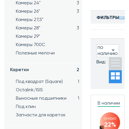
Камеры 24"
3
Камеры 26"
3
разв
ФИЛЬТРЫ
Камеры 27,5"
Бренд:
Камеры 28"
3
TRIX
Камеры 29"
Камеры 700C
по
Полезные мелочи
наличию
Часто ищут:
Вид:
Новинки
Каретки
2
Хиты
продаж
Под квадрат (Square)
1
Распродажа
Octalink/ISIS
Выносные подшипники
1
В наличии
Под клин
Запчасти для кареток
скидка
22%