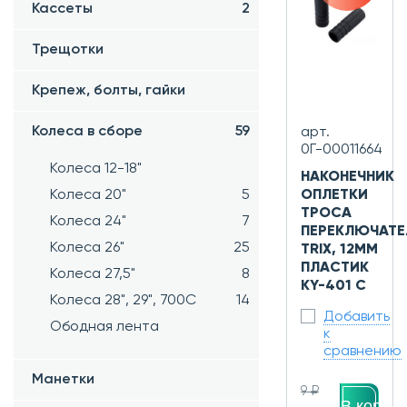
Кассеты
2
Трещотки
Крепеж, болты, гайки
Колеса в сборе
59
арт.
0Г-00011664
Колеса 12-18"
НАКОНЕЧНИК
Колеса 20"
5
ОПЛЕТКИ
ТРОСА
Колеса 24"
7
ПЕРЕКЛЮЧАТЕ
Колеса 26"
25
TRIX, 12ММ
ПЛАСТИК
Колеса 27,5"
8
KY-401 C
Колеса 28", 29", 700С
14
Добавить
Ободная лента
к
сравнению
Манетки
9 ₽
В корзин