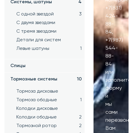
Системы, шатуны
4
+7(831)
С одной звездой
3
424-
С двумя звездами
88-
С тремя звездами
84
,
+7(987)
Детали для систем
544-
Левые шатуны
1
88-
84
Спицы
или
Тормозные системы
10
заполните
форму
Тормоза дисковые
и
Тормоза ободные
1
мы
Колодки дисковые
сами
Колодки ободные
2
перезвони
Тормозной ротор
2
Вам