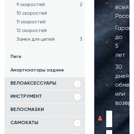
9 скоростей
2
всей
10 скоростей
Росси
11 скоростей
Гаран
12 скоростей
до
Замки для цепей
3
5
лет
Пеги
30
Амортизаторы задние
дней
ВЕЛОАКСЕССУАРЫ
обмен
или
ИНСТРУМЕНТ
возвр
ВЕЛОСМАЗКИ
САМОКАТЫ