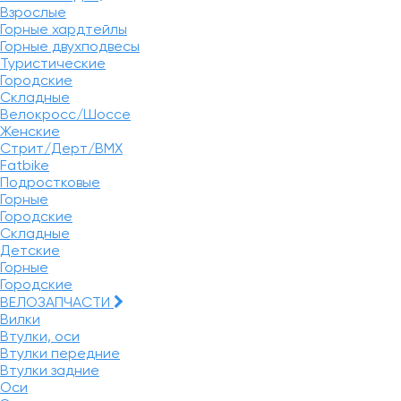
Взрослые
Горные хардтейлы
Горные двухподвесы
Туристические
Городские
Складные
Велокросс/Шоссе
Женские
Стрит/Дерт/BMX
Fatbike
Подростковые
Горные
Городские
Складные
Детские
Горные
Городские
ВЕЛОЗАПЧАСТИ
Вилки
Втулки, оси
Втулки передние
Втулки задние
Оси