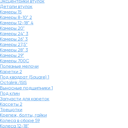
Эксцентрики втулок
Детали втулок
Камеры
15
Камеры 8-10"
2
Камеры 12-18"
4
Камеры 20"
Камеры 24"
3
Камеры 26"
3
Камеры 27,5"
Камеры 28"
3
Камеры 29"
Камеры 700C
Полезные мелочи
Каретки
2
Под квадрат (Square)
1
Octalink/ISIS
Выносные подшипники
1
Под клин
Запчасти для кареток
Кассеты
2
Трещотки
Крепеж, болты, гайки
Колеса в сборе
59
Колеса 12-18"