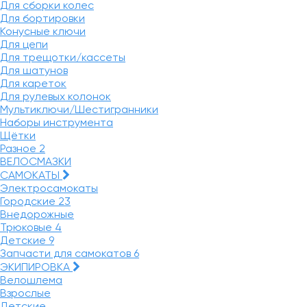
Для сборки колес
Для бортировки
Конусные ключи
Для цепи
Для трещотки/кассеты
Для шатунов
Для кареток
Для рулевых колонок
Мультиключи/Шестигранники
Наборы инструмента
Щётки
Разное
2
ВЕЛОСМАЗКИ
САМОКАТЫ
Электросамокаты
Городские
23
Внедорожные
Трюковые
4
Детские
9
Запчасти для самокатов
6
ЭКИПИРОВКА
Велошлема
Взрослые
Детские