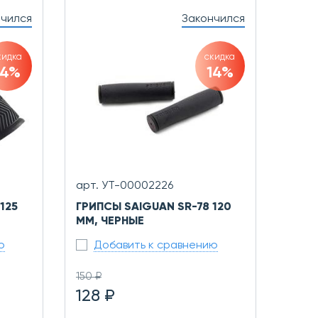
нчился
Закончился
кидка
скидка
14%
14%
арт. УТ-00002226
125
ГРИПСЫ SAIGUAN SR-78 120
ММ, ЧЕРНЫЕ
ю
Добавить к сравнению
150 ₽
128 ₽