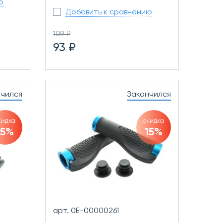
ю
Добавить к сравнению
109 ₽
93 ₽
нчился
Закончился
кидка
скидка
15%
15%
арт. 0Е-00000261