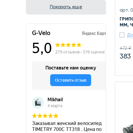
Показать еще
арт. 
ГРИП
ММ, 
До
472 ₽
383