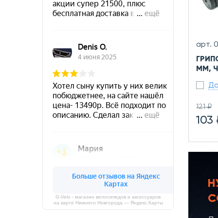
арт. 
ГРИП
ММ, 
До
121 ₽
103 
Н
С
G-Velo - магазин велосипедов и аксессуаров
на карте Нижнего Новгорода — Яндекс.Карты