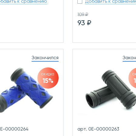
бавить к сравнению
Добавить к сравнени
109 ₽
₽
93 ₽
Закончился
Зако
скидка
с
15%
0Е-00000264
арт. 0Е-00000263