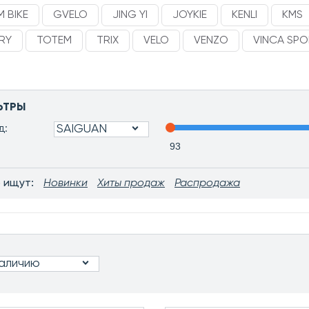
 BIKE
GVELO
JING YI
JOYKIE
KENLI
KMS
RY
TOTEM
TRIX
VELO
VENZO
VINCA SP
ЬТРЫ
SAIGUAN
д:
 ищут:
Новинки
Хиты продаж
Распродажа
наличию