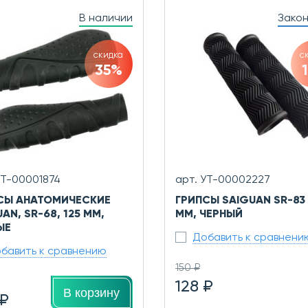
В наличии
Зако
скидка
с
35%
УТ-00001874
арт. УТ-00002227
СЫ АНАТОМИЧЕСКИЕ
ГРИПСЫ SAIGUAN SR-83 
AN, SR-68, 125 ММ,
ММ, ЧЕРНЫЙ
ЫЕ
Добавить к сравнени
бавить к сравнению
150 ₽
128 ₽
В корзину
 ₽