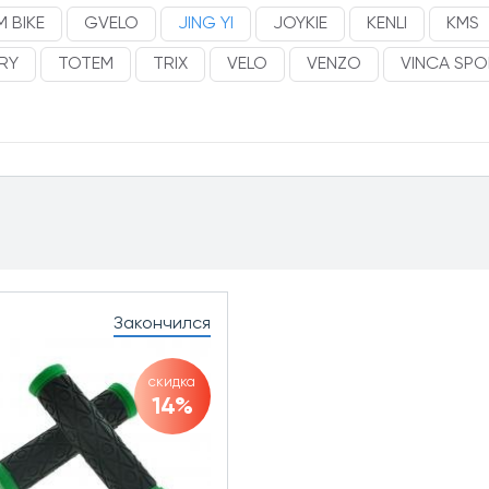
 BIKE
GVELO
JING YI
JOYKIE
KENLI
KMS
RY
TOTEM
TRIX
VELO
VENZO
VINCA SP
Закончился
скидка
14%