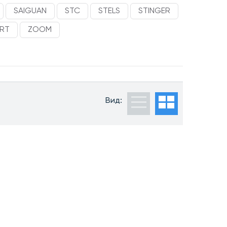
SAIGUAN
STC
STELS
STINGER
ORT
ZOOM
Вид: