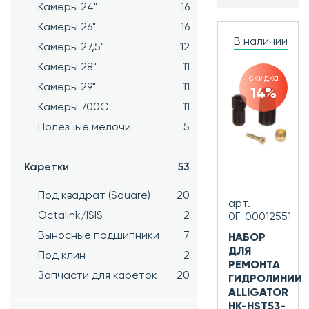
Камеры 24"
16
Камеры 26"
16
В наличии
Камеры 27,5"
12
Камеры 28"
11
скидка
Камеры 29"
11
14%
Камеры 700C
11
Полезные мелочи
5
Каретки
53
Под квадрат (Square)
20
арт.
Octalink/ISIS
2
0Г-00012551
Выносные подшипники
7
НАБОР
ДЛЯ
Под клин
2
РЕМОНТА
Запчасти для кареток
20
ГИДРОЛИНИИ
ALLIGATOR
HK-HST53-