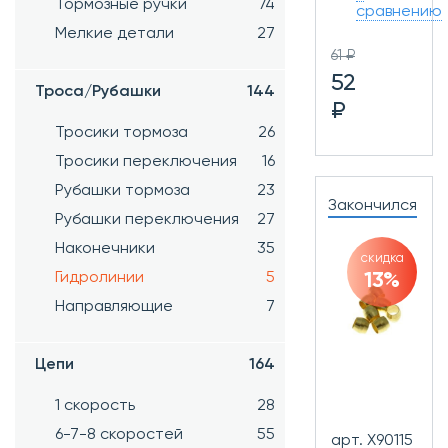
Тормозные ручки
74
сравнению
Мелкие детали
27
61 ₽
52
Троса/Рубашки
144
₽
Тросики тормоза
26
Тросики переключения
16
Рубашки тормоза
23
Закончился
Рубашки переключения
27
Наконечники
35
скидка
Гидролинии
5
13%
Направляющие
7
Цепи
164
1 скорость
28
6-7-8 скоростей
55
арт. Х90115