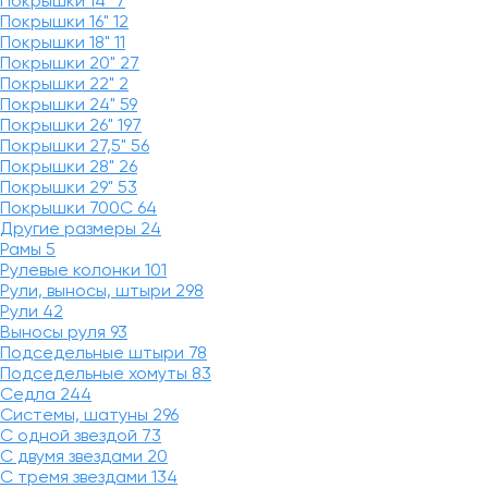
Покрышки 14"
7
Покрышки 16"
12
Покрышки 18"
11
Покрышки 20"
27
Покрышки 22"
2
Покрышки 24"
59
Покрышки 26"
197
Покрышки 27,5"
56
Покрышки 28"
26
Покрышки 29"
53
Покрышки 700C
64
Другие размеры
24
Рамы
5
Рулевые колонки
101
Рули, выносы, штыри
298
Рули
42
Выносы руля
93
Подседельные штыри
78
Подседельные хомуты
83
Седла
244
Системы, шатуны
296
С одной звездой
73
С двумя звездами
20
С тремя звездами
134