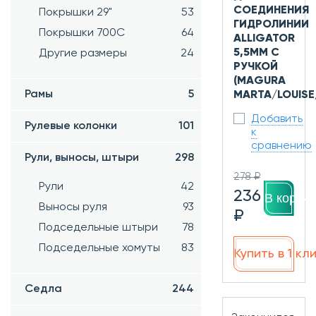
СОЕДИНЕНИЯ
Покрышки 29"
53
ГИДРОЛИНИИ
Покрышки 700C
64
ALLIGATOR
5,5ММ С
Другие размеры
24
РУЧКОЙ
(MAGURA
Рамы
5
MARTA/LOUISE
Добавить
Рулевые колонки
101
к
сравнению
Рули, выносы, штыри
298
278 ₽
Рули
42
236
В корзин
Выносы руля
93
₽
Подседельные штыри
78
Подседельные хомуты
83
Купить в 1 кл
Седла
244