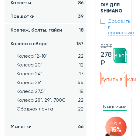
Кассеты
86
DIY ДЛЯ
SHIMANO
Трещотки
39
Добавить
к
Крепеж, болты, гайки
18
сравнению
Колеса в сборе
157
327 ₽
278
В корзин
Колеса 12-18"
22
₽
Колеса 20"
12
Колеса 24"
17
Купить в 1 кл
Колеса 26"
44
Колеса 27,5"
18
Колеса 28", 29", 700С
22
В наличии
Ободная лента
22
скидка
Манетки
66
15%