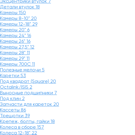
Эксцентрики втулок
7
Детали втулок
18
Камеры
150
Камеры 8-10"
20
Камеры 12-18"
29
Камеры 20"
6
Камеры 24"
16
Камеры 26"
16
Камеры 27,5"
12
Камеры 28"
11
Камеры 29"
11
Камеры 700C
11
Полезные мелочи
5
Каретки
53
Под квадрат (Square)
20
Octalink/ISIS
2
Выносные подшипники
7
Под клин
2
Запчасти для кареток
20
Кассеты
86
Трещотки
39
Крепеж, болты, гайки
18
Колеса в сборе
157
Колеса 12-18"
22