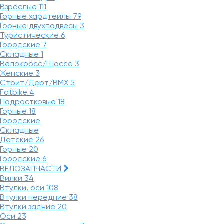
Взрослые
111
Горные хардтейлы
79
Горные двухподвесы
3
Туристические
6
Городские
7
Складные
1
Велокросс/Шоссе
3
Женские
3
Стрит/Дерт/BMX
5
Fatbike
4
Подростковые
18
Горные
18
Городские
Складные
Детские
26
Горные
20
Городские
6
ВЕЛОЗАПЧАСТИ
Вилки
34
Втулки, оси
108
Втулки передние
38
Втулки задние
20
Оси
23