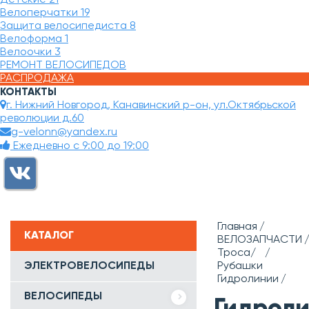
Велоперчатки
19
Защита велосипедиста
8
Велоформа
1
Велоочки
3
РЕМОНТ ВЕЛОСИПЕДОВ
РАСПРОДАЖА
КОНТАКТЫ
г. Нижний Новгород, Канавинский р-он, ул.Октябрьской
революции д.60
g-velonn@yandex.ru
Ежедневно с 9:00 до 19:00
Главная
КАТАЛОГ
ВЕЛОЗАПЧАСТИ
Троса/
ЭЛЕКТРОВЕЛОСИПЕДЫ
Рубашки
Гидролинии
ВЕЛОСИПЕДЫ
Гидрол