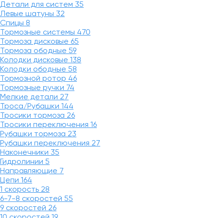
Детали для систем
35
Левые шатуны
32
Спицы
8
Тормозные системы
470
Тормоза дисковые
65
Тормоза ободные
59
Колодки дисковые
138
Колодки ободные
58
Тормозной ротор
46
Тормозные ручки
74
Мелкие детали
27
Троса/Рубашки
144
Тросики тормоза
26
Тросики переключения
16
Рубашки тормоза
23
Рубашки переключения
27
Наконечники
35
Гидролинии
5
Направляющие
7
Цепи
164
1 скорость
28
6-7-8 скоростей
55
9 скоростей
26
10 скоростей
19