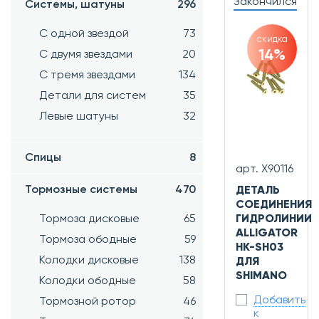
Закончился
Системы, шатуны
296
С одной звездой
73
скидка
14%
С двумя звездами
20
С тремя звездами
134
Детали для систем
35
Левые шатуны
32
Спицы
8
арт. Х90116
Тормозные системы
470
ДЕТАЛЬ
СОЕДИНЕНИЯ
Тормоза дисковые
65
ГИДРОЛИНИИ
ALLIGATOR
Тормоза ободные
59
HK-SH03
Колодки дисковые
138
ДЛЯ
SHIMANO
Колодки ободные
58
Добавить
Тормозной ротор
46
к