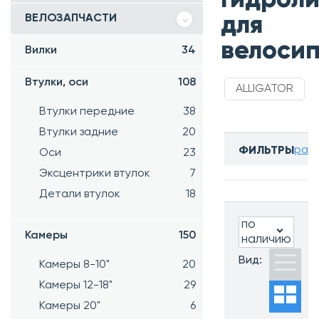
ВЕЛОЗАПЧАСТИ
для
велоси
Вилки
34
Втулки, оси
108
ALLIGATOR
Втулки передние
38
Втулки задние
20
разв
ФИЛЬТРЫ
Оси
23
Бренд:
Эксцентрики втулок
7
Все
Детали втулок
18
по
Камеры
150
наличию
Часто ищут:
Вид:
Камеры 8-10"
20
Новинки
Камеры 12-18"
29
Хиты
продаж
Камеры 20"
6
Распродажа