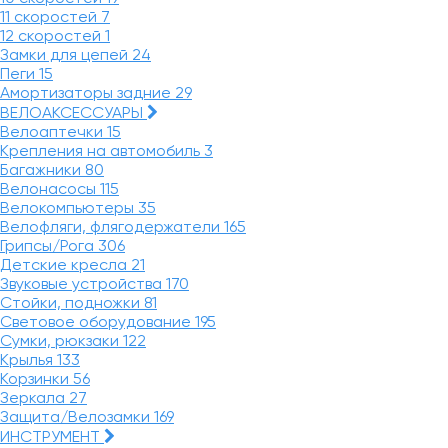
11 скоростей
7
12 скоростей
1
Замки для цепей
24
Пеги
15
Амортизаторы задние
29
ВЕЛОАКСЕССУАРЫ
Велоаптечки
15
Крепления на автомобиль
3
Багажники
80
Велонасосы
115
Велокомпьютеры
35
Велофляги, флягодержатели
165
Грипсы/Рога
306
Детские кресла
21
Звуковые устройства
170
Стойки, подножки
81
Световое оборудование
195
Сумки, рюкзаки
122
Крылья
133
Корзинки
56
Зеркала
27
Защита/Велозамки
169
ИНСТРУМЕНТ