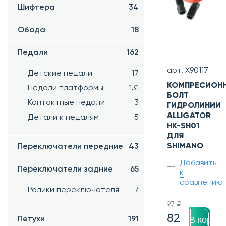
Шифтера
34
Обода
18
Педали
162
арт. Х90117
Детские педали
17
КОМПРЕСИОН
Педали платформы
131
БОЛТ
Контактные педали
3
ГИДРОЛИНИИ
ALLIGATOR
Детали к педалям
5
HK-SH01
ДЛЯ
SHIMANO
Переключатели передние
43
Добавить
Переключатели задние
65
к
сравнению
Ролики переключателя
7
97 ₽
82
В корзин
Петухи
191