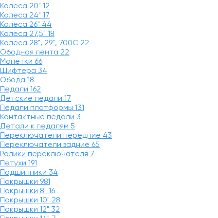
Колеса 20"
12
Колеса 24"
17
Колеса 26"
44
Колеса 27,5"
18
Колеса 28", 29", 700С
22
Ободная лента
22
Манетки
66
Шифтера
34
Обода
18
Педали
162
Детские педали
17
Педали платформы
131
Контактные педали
3
Детали к педалям
5
Переключатели передние
43
Переключатели задние
65
Ролики переключателя
7
Петухи
191
Подшипники
34
Покрышки
981
Покрышки 8"
16
Покрышки 10"
28
Покрышки 12"
32