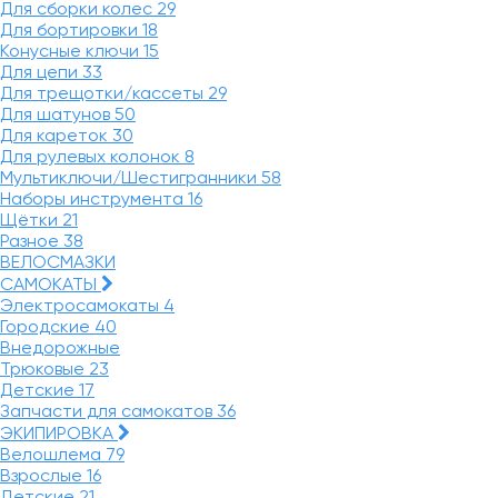
Для сборки колес
29
Для бортировки
18
Конусные ключи
15
Для цепи
33
Для трещотки/кассеты
29
Для шатунов
50
Для кареток
30
Для рулевых колонок
8
Мультиключи/Шестигранники
58
Наборы инструмента
16
Щётки
21
Разное
38
ВЕЛОСМАЗКИ
САМОКАТЫ
Электросамокаты
4
Городские
40
Внедорожные
Трюковые
23
Детские
17
Запчасти для самокатов
36
ЭКИПИРОВКА
Велошлема
79
Взрослые
16
Детские
21