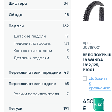
Шифтера
34
Обода
18
Педали
162
Детские педали
17
арт.
Педали платформы
131
307181001
Контактные педали
3
ВЕЛОПОКРЫШ
Детали к педалям
5
18 WANDA
18*2,125,
P1001
Переключатели передние
43
Добавить
к
Переключатели задние
65
сравнению
Ролики переключателя
7
450
В корзин
₽
Петухи
191