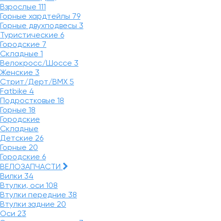
Взрослые
111
Горные хардтейлы
79
Горные двухподвесы
3
Туристические
6
Городские
7
Складные
1
Велокросс/Шоссе
3
Женские
3
Стрит/Дерт/BMX
5
Fatbike
4
Подростковые
18
Горные
18
Городские
Складные
Детские
26
Горные
20
Городские
6
ВЕЛОЗАПЧАСТИ
Вилки
34
Втулки, оси
108
Втулки передние
38
Втулки задние
20
Оси
23