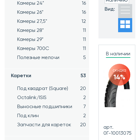
Камеры 24"
16
Часто ищут:
Вид:
Камеры 26"
16
Новинки
Хиты
Камеры 27,5"
12
продаж
Камеры 28"
11
Распродажа
Камеры 29"
11
Камеры 700C
11
В наличии
Полезные мелочи
5
скидка
Каретки
53
14%
Под квадрат (Square)
20
Octalink/ISIS
2
Выносные подшипники
7
Под клин
2
Запчасти для кареток
20
арт.
0Г-10013075