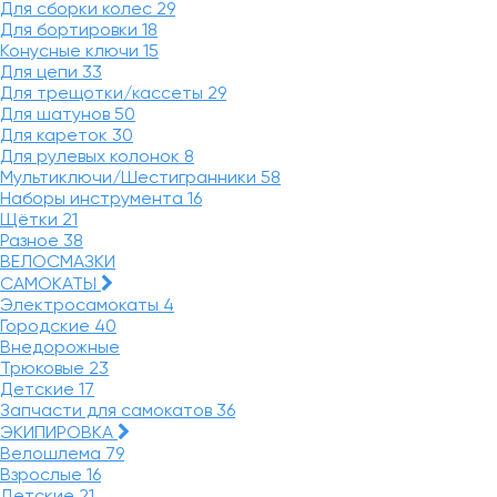
Для сборки колес
29
Для бортировки
18
Конусные ключи
15
Для цепи
33
Для трещотки/кассеты
29
Для шатунов
50
Для кареток
30
Для рулевых колонок
8
Мультиключи/Шестигранники
58
Наборы инструмента
16
Щётки
21
Разное
38
ВЕЛОСМАЗКИ
САМОКАТЫ
Электросамокаты
4
Городские
40
Внедорожные
Трюковые
23
Детские
17
Запчасти для самокатов
36
ЭКИПИРОВКА
Велошлема
79
Взрослые
16
Детские
21