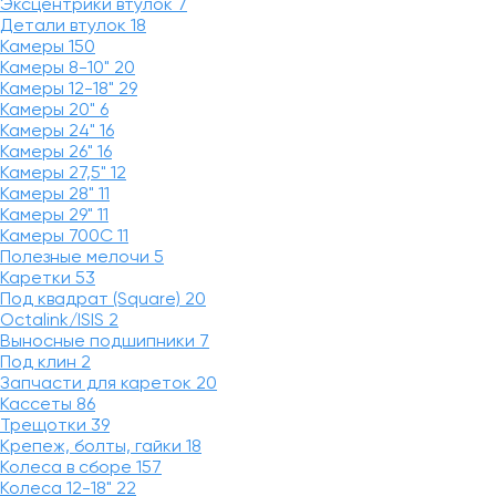
Эксцентрики втулок
7
Детали втулок
18
Камеры
150
Камеры 8-10"
20
Камеры 12-18"
29
Камеры 20"
6
Камеры 24"
16
Камеры 26"
16
Камеры 27,5"
12
Камеры 28"
11
Камеры 29"
11
Камеры 700C
11
Полезные мелочи
5
Каретки
53
Под квадрат (Square)
20
Octalink/ISIS
2
Выносные подшипники
7
Под клин
2
Запчасти для кареток
20
Кассеты
86
Трещотки
39
Крепеж, болты, гайки
18
Колеса в сборе
157
Колеса 12-18"
22