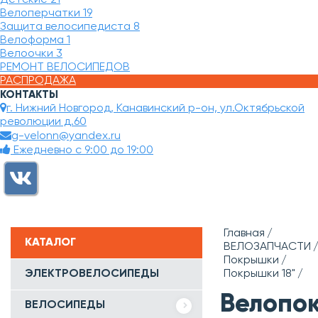
Велоперчатки
19
Защита велосипедиста
8
Велоформа
1
Велоочки
3
РЕМОНТ ВЕЛОСИПЕДОВ
РАСПРОДАЖА
КОНТАКТЫ
г. Нижний Новгород, Канавинский р-он, ул.Октябрьской
революции д.60
g-velonn@yandex.ru
Ежедневно с 9:00 до 19:00
Главная
КАТАЛОГ
ВЕЛОЗАПЧАСТИ
Покрышки
ЭЛЕКТРОВЕЛОСИПЕДЫ
Покрышки 18"
Велопо
ВЕЛОСИПЕДЫ