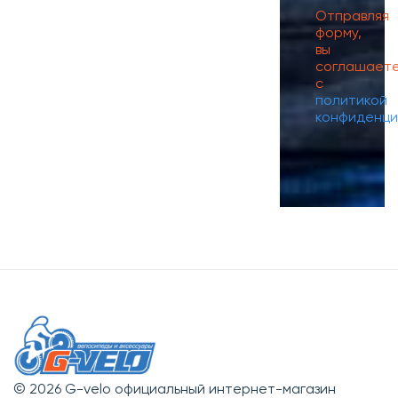
Отправляя
форму,
вы
соглашает
с
политикой
конфиденци
© 2026 G-velo официальный интернет-магазин