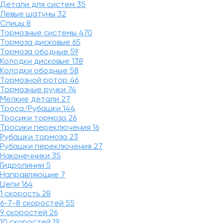
Детали для систем
35
Левые шатуны
32
Спицы
8
Тормозные системы
470
Тормоза дисковые
65
Тормоза ободные
59
Колодки дисковые
138
Колодки ободные
58
Тормозной ротор
46
Тормозные ручки
74
Мелкие детали
27
Троса/Рубашки
144
Тросики тормоза
26
Тросики переключения
16
Рубашки тормоза
23
Рубашки переключения
27
Наконечники
35
Гидролинии
5
Направляющие
7
Цепи
164
1 скорость
28
6-7-8 скоростей
55
9 скоростей
26
10 скоростей
19