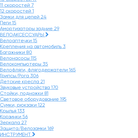
11 скоростей
7
12 скоростей
1
Замки для цепей
24
Пеги
15
Амортизаторы задние
29
ВЕЛОАКСЕССУАРЫ
Велоаптечки
15
Крепления на автомобиль
3
Багажники
80
Велонасосы
115
Велокомпьютеры
35
Велофляги, флягодержатели
165
Грипсы/Рога
306
Детские кресла
21
Звуковые устройства
170
Стойки, подножки
81
Световое оборудование
195
Сумки, рюкзаки
122
Крылья
133
Корзинки
56
Зеркала
27
Защита/Велозамки
169
ИНСТРУМЕНТ