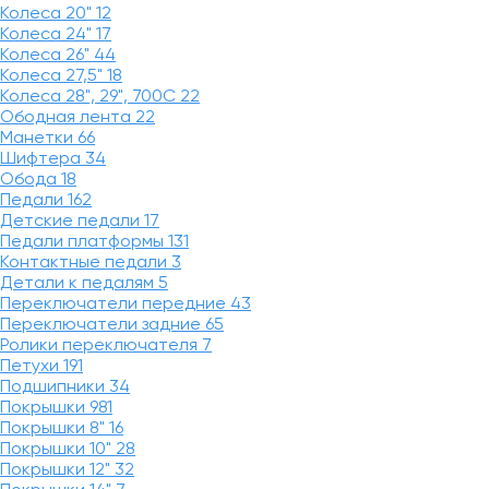
Колеса 20"
12
Колеса 24"
17
Колеса 26"
44
Колеса 27,5"
18
Колеса 28", 29", 700С
22
Ободная лента
22
Манетки
66
Шифтера
34
Обода
18
Педали
162
Детские педали
17
Педали платформы
131
Контактные педали
3
Детали к педалям
5
Переключатели передние
43
Переключатели задние
65
Ролики переключателя
7
Петухи
191
Подшипники
34
Покрышки
981
Покрышки 8"
16
Покрышки 10"
28
Покрышки 12"
32