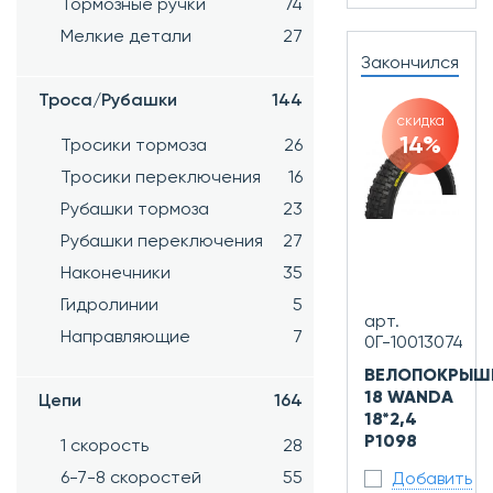
Тормозные ручки
74
Мелкие детали
27
Закончился
Троса/Рубашки
144
скидка
14%
Тросики тормоза
26
Тросики переключения
16
Рубашки тормоза
23
Рубашки переключения
27
Наконечники
35
Гидролинии
5
арт.
Направляющие
7
0Г-10013074
ВЕЛОПОКРЫШ
18 WANDA
Цепи
164
18*2,4
P1098
1 скорость
28
6-7-8 скоростей
55
Добавить