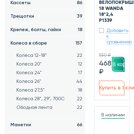
ВЕЛОПОКРЫШ
Кассеты
86
18 WANDA
18*2,4
Трещотки
39
P1339
Крепеж, болты, гайки
18
Добавить
к
сравнению
Колеса в сборе
157
550 ₽
Колеса 12-18"
22
468
В корзин
Колеса 20"
12
₽
Колеса 24"
17
Колеса 26"
44
Купить в 1 кл
Колеса 27,5"
18
Колеса 28", 29", 700С
22
Ободная лента
22
В наличии
Манетки
66