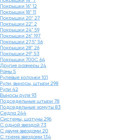
Покрышки 14"
7
Покрышки 16"
12
Покрышки 18"
11
Покрышки 20"
27
Покрышки 22"
2
Покрышки 24"
59
Покрышки 26"
197
Покрышки 27,5"
56
Покрышки 28"
26
Покрышки 29"
53
Покрышки 700C
64
Другие размеры
24
Рамы
5
Рулевые колонки
101
Рули, выносы, штыри
298
Рули
42
Выносы руля
93
Подседельные штыри
78
Подседельные хомуты
83
Седла
244
Системы, шатуны
296
С одной звездой
73
С двумя звездами
20
С тремя звездами
134