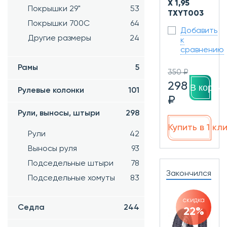
X 1,95
Покрышки 29"
53
TXYT003
Покрышки 700C
64
Добавить
Другие размеры
24
к
сравнению
Рамы
5
350 ₽
298
В корзин
Рулевые колонки
101
₽
Рули, выносы, штыри
298
Купить в 1 кл
Рули
42
Выносы руля
93
Подседельные штыри
78
Закончился
Подседельные хомуты
83
скидка
Седла
244
22%