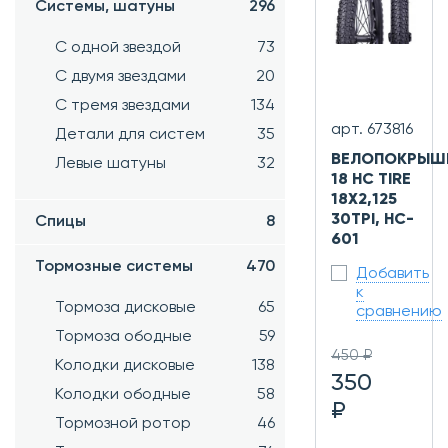
Системы, шатуны
296
С одной звездой
73
С двумя звездами
20
С тремя звездами
134
арт. 673816
Детали для систем
35
ВЕЛОПОКРЫШ
Левые шатуны
32
18 HC TIRE
18X2,125
30TPI, HC-
Спицы
8
601
Тормозные системы
470
Добавить
к
Тормоза дисковые
65
сравнению
Тормоза ободные
59
450 ₽
Колодки дисковые
138
350
Колодки ободные
58
₽
Тормозной ротор
46