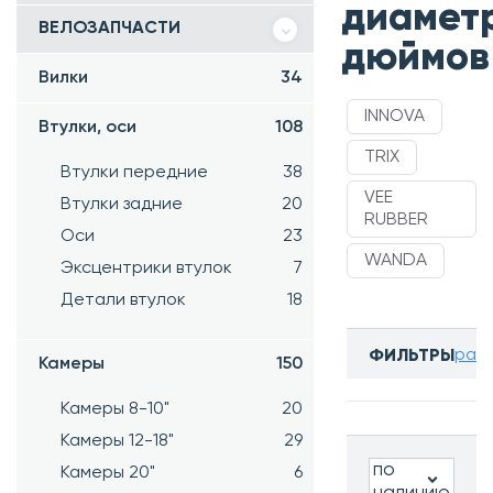
диаметр
ВЕЛОЗАПЧАСТИ
дюймов
Вилки
34
INNOVA
Втулки, оси
108
TRIX
Втулки передние
38
VEE
Втулки задние
20
RUBBER
Оси
23
WANDA
Эксцентрики втулок
7
Детали втулок
18
разв
ФИЛЬТРЫ
Камеры
150
Бренд:
Камеры 8-10"
20
Все
Камеры 12-18"
29
по
Камеры 20"
6
наличию