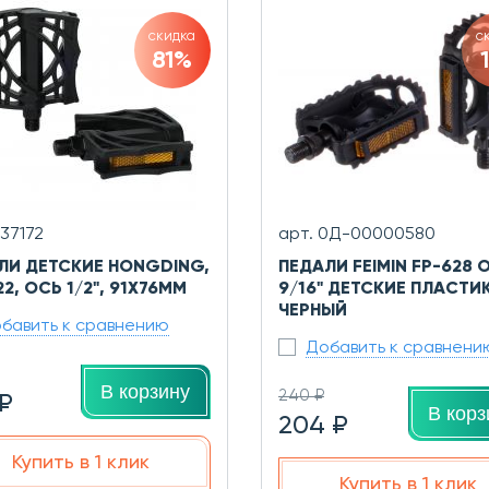
скидка
с
81%
737172
арт. 0Д-00000580
ЛИ ДЕТСКИЕ HONGDING,
ПЕДАЛИ FEIMIN FP-628 
2, ОСЬ 1/2", 91Х76ММ
9/16" ДЕТСКИЕ ПЛАСТИК
ЧЕРНЫЙ
бавить к сравнению
Добавить к сравнени
В корзину
240 ₽
 ₽
В корз
204 ₽
Купить в 1 клик
Купить в 1 клик