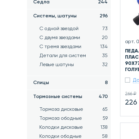
Седла
244
Системы, шатуны
296
С одной звездой
73
С двумя звездами
20
арт. 
С тремя звездами
134
ПЕДА
Детали для систем
35
ПЛАС
90X77
Левые шатуны
32
ГОЛУБ
До
Спицы
8
266 ₽
Тормозные системы
470
226
Тормоза дисковые
65
Тормоза ободные
59
Колодки дисковые
138
Колодки ободные
58