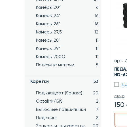
Камеры 20"
6
Камеры 24"
16
Камеры 26"
16
Камеры 27,5"
12
Камеры 28"
11
Камеры 29"
11
Камеры 700C
11
арт. 
Полезные мелочи
5
ПЕДА
HD-62
Каретки
53
До
Под квадрат (Square)
20
810 ₽
Octalink/ISIS
2
150
Выносные подшипники
7
Под клин
2
Запчасти для кареток
20