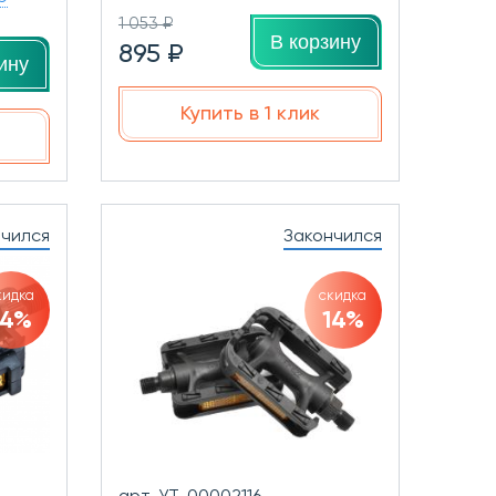
1 053 ₽
В корзину
895 ₽
ину
Купить в 1 клик
нчился
Закончился
кидка
скидка
14%
14%