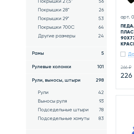
Покрышки 27,5"
56
Покрышки 28"
26
арт. 
Покрышки 29"
53
ПЕДА
Покрышки 700C
64
ПЛАС
Другие размеры
24
90X77
КРАСН
Рамы
5
До
Рулевые колонки
101
266 ₽
226
Рули, выносы, штыри
298
Рули
42
Выносы руля
93
Подседельные штыри
78
Подседельные хомуты
83