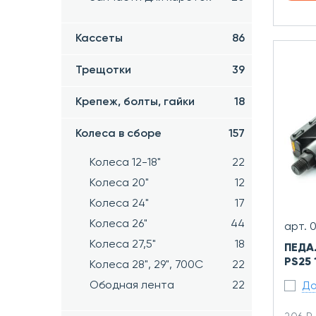
Кассеты
86
Трещотки
39
Крепеж, болты, гайки
18
Колеса в сборе
157
Колеса 12-18"
22
Колеса 20"
12
Колеса 24"
17
Колеса 26"
44
арт. 
Колеса 27,5"
18
ПЕДА
PS25
Колеса 28", 29", 700С
22
Ободная лента
22
До