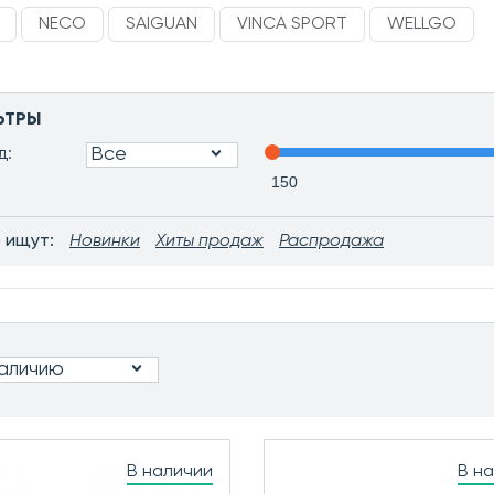
NECO
SAIGUAN
VINCA SPORT
WELLGO
ЬТРЫ
Все
д:
 ищут:
Новинки
Хиты продаж
Распродажа
наличию
В наличии
В н