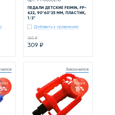
арт. УТ-00002116
ПЕДАЛИ ДЕТСКИЕ FEIMIN, FP-
622, 90*60*25 ММ, ПЛАСТИК,
1/2"
ю
Добавить к сравнению
363 ₽
309 ₽
нчился
Закончился
кидка
скидка
15%
15%