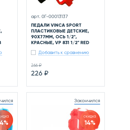
арт. 0Г-00013137
ПЕДАЛИ VINCA SPORT
,
ПЛАСТИКОВЫЕ ДЕТСКИЕ,
90X77ММ, ОСЬ 1/2",
B
КРАСНЫЕ, VP 831 1/2" RED
ю
Добавить к сравнению
266 ₽
226 ₽
нчился
Закончился
кидка
скидка
14%
14%