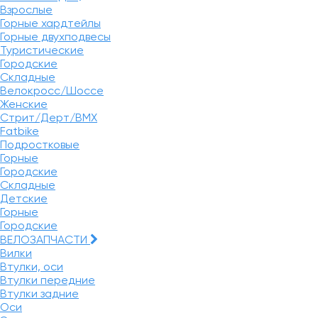
Взрослые
Горные хардтейлы
Горные двухподвесы
Туристические
Городские
Складные
Велокросс/Шоссе
Женские
Стрит/Дерт/BMX
Fatbike
Подростковые
Горные
Городские
Складные
Детские
Горные
Городские
ВЕЛОЗАПЧАСТИ
Вилки
Втулки, оси
Втулки передние
Втулки задние
Оси