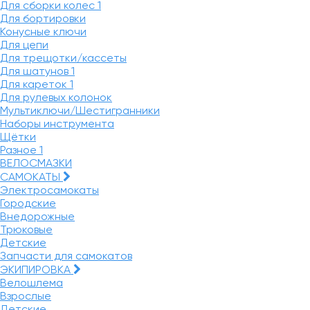
Для сборки колес
1
Для бортировки
Конусные ключи
Для цепи
Для трещотки/кассеты
Для шатунов
1
Для кареток
1
Для рулевых колонок
Мультиключи/Шестигранники
Наборы инструмента
Щётки
Разное
1
ВЕЛОСМАЗКИ
САМОКАТЫ
Электросамокаты
Городские
Внедорожные
Трюковые
Детские
Запчасти для самокатов
ЭКИПИРОВКА
Велошлема
Взрослые
Детские