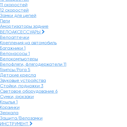
11 скоростей
12 скоростей
Замки для цепей
Пеги
Амортизаторы задние
ВЕЛОАКСЕССУАРЫ
Велоаптечки
Крепления на автомобиль
Багажники
1
Велонасосы
1
Велокомпьютеры
Велофляги, флягодержатели
11
Грипсы/Рога
5
Детские кресла
Звуковые устройства
Стойки, подножки
3
Световое оборудование
6
Сумки, рюкзаки
Крылья
1
Корзинки
Зеркала
Защита/Велозамки
ИНСТРУМЕНТ