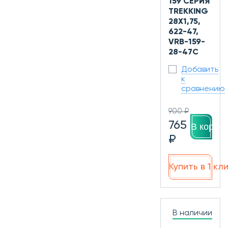
159 СЕРИЯ
TREKKING
28X1,75,
622-47,
VRB-159-
28-47С
Добавить
к
сравнению
900 ₽
765
В корзин
₽
Купить в 1 кл
В наличии