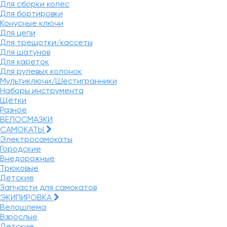
Для сборки колес
Для бортировки
Конусные ключи
Для цепи
Для трещотки/кассеты
Для шатунов
Для кареток
Для рулевых колонок
Мультиключи/Шестигранники
Наборы инструмента
Щётки
Разное
ВЕЛОСМАЗКИ
САМОКАТЫ
Электросамокаты
Городские
Внедорожные
Трюковые
Детские
Запчасти для самокатов
ЭКИПИРОВКА
Велошлема
Взрослые
Детские