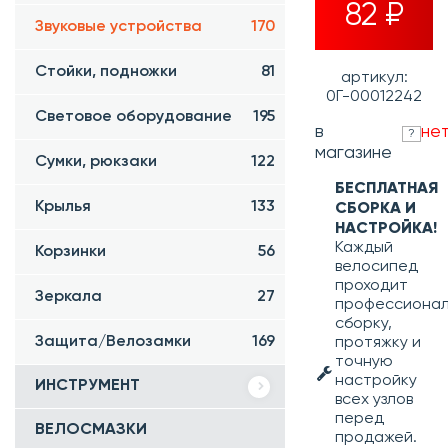
82 ₽
Звуковые устройства
170
Стойки, подножки
81
артикул:
0Г-00012242
Световое оборудование
195
в
не
?
магазине
Сумки, рюкзаки
122
БЕСПЛАТНАЯ
Крылья
133
СБОРКА И
НАСТРОЙКА!
Каждый
Корзинки
56
велосипед
проходит
Зеркала
27
профессиона
сборку,
Защита/Велозамки
169
протяжку и
точную
настройку
ИНСТРУМЕНТ
всех узлов
перед
ВЕЛОСМАЗКИ
продажей.