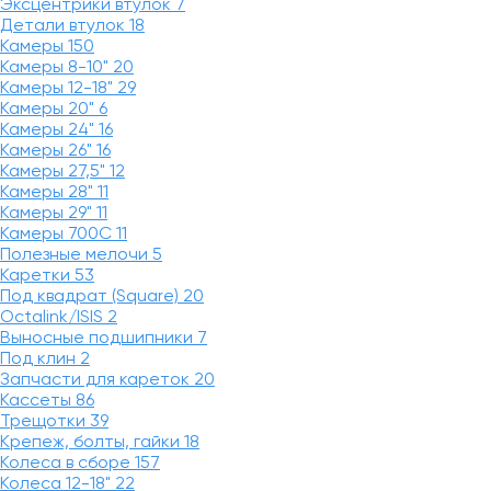
Эксцентрики втулок
7
Детали втулок
18
Камеры
150
Камеры 8-10"
20
Камеры 12-18"
29
Камеры 20"
6
Камеры 24"
16
Камеры 26"
16
Камеры 27,5"
12
Камеры 28"
11
Камеры 29"
11
Камеры 700C
11
Полезные мелочи
5
Каретки
53
Под квадрат (Square)
20
Octalink/ISIS
2
Выносные подшипники
7
Под клин
2
Запчасти для кареток
20
Кассеты
86
Трещотки
39
Крепеж, болты, гайки
18
Колеса в сборе
157
Колеса 12-18"
22