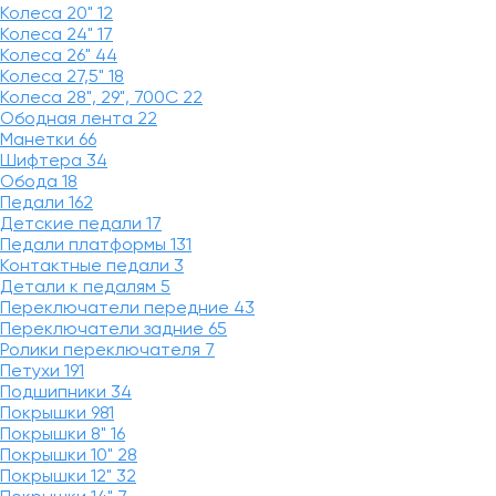
Колеса 20"
12
Колеса 24"
17
Колеса 26"
44
Колеса 27,5"
18
Колеса 28", 29", 700С
22
Ободная лента
22
Манетки
66
Шифтера
34
Обода
18
Педали
162
Детские педали
17
Педали платформы
131
Контактные педали
3
Детали к педалям
5
Переключатели передние
43
Переключатели задние
65
Ролики переключателя
7
Петухи
191
Подшипники
34
Покрышки
981
Покрышки 8"
16
Покрышки 10"
28
Покрышки 12"
32