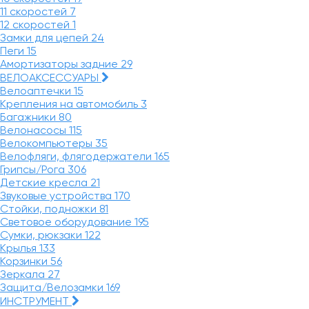
11 скоростей
7
12 скоростей
1
Замки для цепей
24
Пеги
15
Амортизаторы задние
29
ВЕЛОАКСЕССУАРЫ
Велоаптечки
15
Крепления на автомобиль
3
Багажники
80
Велонасосы
115
Велокомпьютеры
35
Велофляги, флягодержатели
165
Грипсы/Рога
306
Детские кресла
21
Звуковые устройства
170
Стойки, подножки
81
Световое оборудование
195
Сумки, рюкзаки
122
Крылья
133
Корзинки
56
Зеркала
27
Защита/Велозамки
169
ИНСТРУМЕНТ