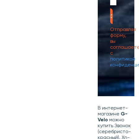
Отправляя
форму,
вы
соглашает
с
политикой
конфиденци
В интернет-
магазине
G-
Velo
можно
купить Звонок
(серебристо-
красный), Xn-