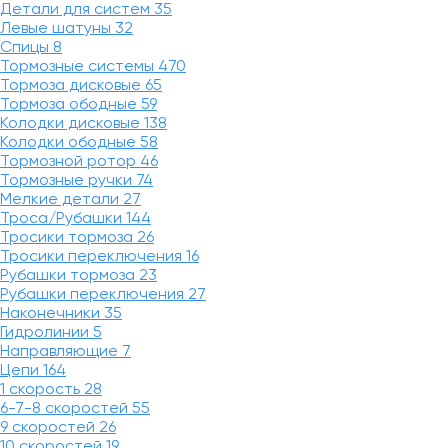
Детали для систем
35
Левые шатуны
32
Спицы
8
Тормозные системы
470
Тормоза дисковые
65
Тормоза ободные
59
Колодки дисковые
138
Колодки ободные
58
Тормозной ротор
46
Тормозные ручки
74
Мелкие детали
27
Троса/Рубашки
144
Тросики тормоза
26
Тросики переключения
16
Рубашки тормоза
23
Рубашки переключения
27
Наконечники
35
Гидролинии
5
Направляющие
7
Цепи
164
1 скорость
28
6-7-8 скоростей
55
9 скоростей
26
10 скоростей
19