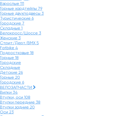
Взрослые
111
Горные хардтейлы
79
Горные двухподвесы
3
Туристические
6
Городские
7
Складные
1
Велокросс/Шоссе
3
Женские
3
Стрит/Дерт/BMX
5
Fatbike
4
Подростковые
18
Горные
18
Городские
Складные
Детские
26
Горные
20
Городские
6
ВЕЛОЗАПЧАСТИ
Вилки
34
Втулки, оси
108
Втулки передние
38
Втулки задние
20
Оси
23