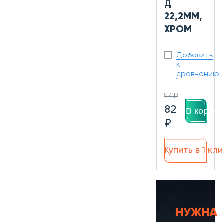
Д
22,2ММ,
ХРОМ
Добавить
к
сравнению
97 ₽
82
В корзин
₽
Купить в 1 кл
НУЖНА