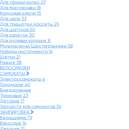
Для сборки колес
29
Для бортировки
18
Конусные ключи
15
Для цепи
33
Для трещотки/кассеты
29
Для шатунов
50
Для кареток
30
Для рулевых колонок
8
Мультиключи/Шестигранники
58
Наборы инструмента
16
Щётки
21
Разное
38
ВЕЛОСМАЗКИ
САМОКАТЫ
Электросамокаты
4
Городские
40
Внедорожные
Трюковые
23
Детские
17
Запчасти для самокатов
36
ЭКИПИРОВКА
Велошлема
79
Взрослые
16
Детские
21