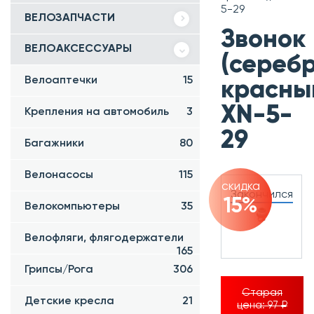
5-29
ВЕЛОЗАПЧАСТИ
Звонок
ВЕЛОАКСЕССУАРЫ
(сереб
Велоаптечки
15
красный
XN-5-
Крепления на автомобиль
3
29
Багажники
80
Велонасосы
115
скидка
Закончился
15%
Велокомпьютеры
35
Велофляги, флягодержатели
165
Грипсы/Рога
306
Старая
Детские кресла
21
цена:
97 ₽