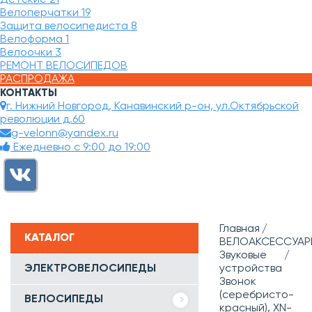
Велоперчатки
19
Защита велосипедиста
8
Велоформа
1
Велоочки
3
РЕМОНТ ВЕЛОСИПЕДОВ
РАСПРОДАЖА
КОНТАКТЫ
г. Нижний Новгород, Канавинский р-он, ул.Октябрьской
революции д.60
g-velonn@yandex.ru
Ежедневно с 9:00 до 19:00
Главная
КАТАЛОГ
ВЕЛОАКСЕССУАР
Звуковые
ЭЛЕКТРОВЕЛОСИПЕДЫ
устройства
Звонок
(серебристо-
ВЕЛОСИПЕДЫ
красный), XN-