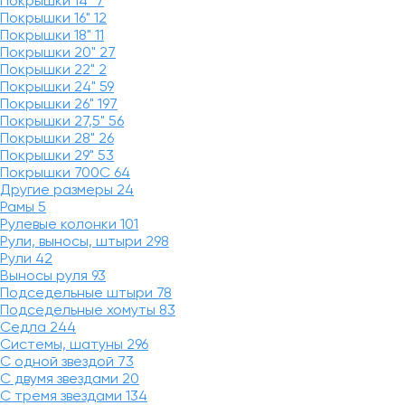
Покрышки 14"
7
Покрышки 16"
12
Покрышки 18"
11
Покрышки 20"
27
Покрышки 22"
2
Покрышки 24"
59
Покрышки 26"
197
Покрышки 27,5"
56
Покрышки 28"
26
Покрышки 29"
53
Покрышки 700C
64
Другие размеры
24
Рамы
5
Рулевые колонки
101
Рули, выносы, штыри
298
Рули
42
Выносы руля
93
Подседельные штыри
78
Подседельные хомуты
83
Седла
244
Системы, шатуны
296
С одной звездой
73
С двумя звездами
20
С тремя звездами
134