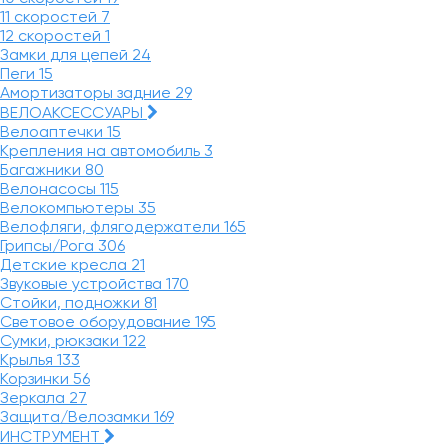
11 скоростей
7
12 скоростей
1
Замки для цепей
24
Пеги
15
Амортизаторы задние
29
ВЕЛОАКСЕССУАРЫ
Велоаптечки
15
Крепления на автомобиль
3
Багажники
80
Велонасосы
115
Велокомпьютеры
35
Велофляги, флягодержатели
165
Грипсы/Рога
306
Детские кресла
21
Звуковые устройства
170
Стойки, подножки
81
Световое оборудование
195
Сумки, рюкзаки
122
Крылья
133
Корзинки
56
Зеркала
27
Защита/Велозамки
169
ИНСТРУМЕНТ