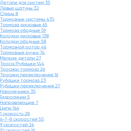
Детали для систем
35
Левые шатуны
32
Спицы
8
Тормозные системы
470
Тормоза дисковые
65
Тормоза ободные
59
Колодки дисковые
138
Колодки ободные
58
Тормозной ротор
46
Тормозные ручки
74
Мелкие детали
27
Троса/Рубашки
144
Тросики тормоза
26
Тросики переключения
16
Рубашки тормоза
23
Рубашки переключения
27
Наконечники
35
Гидролинии
5
Направляющие
7
Цепи
164
1 скорость
28
6-7-8 скоростей
55
9 скоростей
26
10 скоростей
19