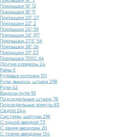
Покрышки 14"
7
Покрышки 16"
12
Покрышки 18"
11
Покрышки 20"
27
Покрышки 22"
2
Покрышки 24"
59
Покрышки 26"
197
Покрышки 27,5"
56
Покрышки 28"
26
Покрышки 29"
53
Покрышки 700C
64
Другие размеры
24
Рамы
5
Рулевые колонки
101
Рули, выносы, штыри
298
Рули
42
Выносы руля
93
Подседельные штыри
78
Подседельные хомуты
83
Седла
244
Системы, шатуны
296
С одной звездой
73
С двумя звездами
20
С тремя звездами
134