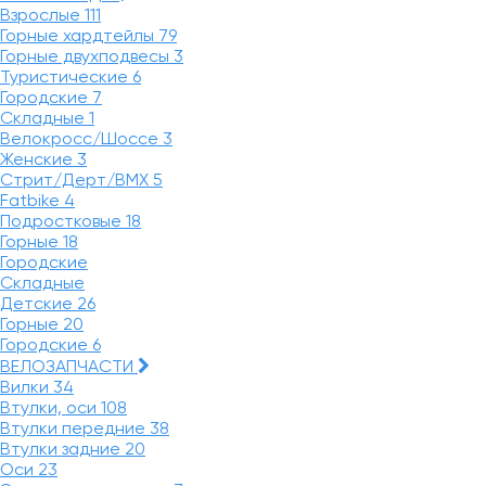
Взрослые
111
Горные хардтейлы
79
Горные двухподвесы
3
Туристические
6
Городские
7
Складные
1
Велокросс/Шоссе
3
Женские
3
Стрит/Дерт/BMX
5
Fatbike
4
Подростковые
18
Горные
18
Городские
Складные
Детские
26
Горные
20
Городские
6
ВЕЛОЗАПЧАСТИ
Вилки
34
Втулки, оси
108
Втулки передние
38
Втулки задние
20
Оси
23