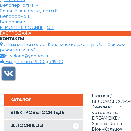
Велоперчатки
19
Защита велосипедиста
8
Велоформа
1
Велоочки
3
РЕМОНТ ВЕЛОСИПЕДОВ
РАСПРОДАЖА
КОНТАКТЫ
г. Нижний Новгород, Канавинский р-он, ул.Октябрьской
революции д.60
g-velonn@yandex.ru
Ежедневно с 9:00 до 19:00
Главная
КАТАЛОГ
ВЕЛОАКСЕССУАР
Звуковые
ЭЛЕКТРОВЕЛОСИПЕДЫ
устройства
DREAM BIKE
Звонок Dream
ВЕЛОСИПЕДЫ
Bike «Кольцо»,