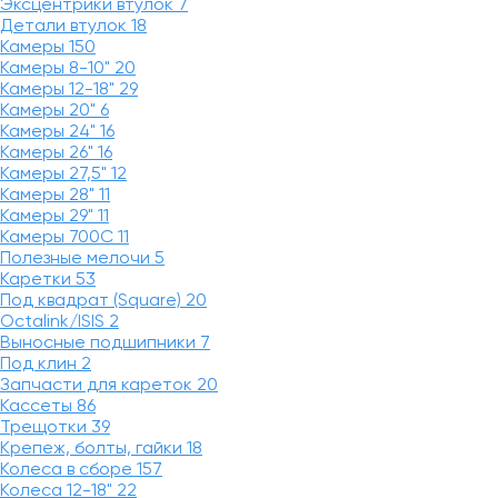
Эксцентрики втулок
7
Детали втулок
18
Камеры
150
Камеры 8-10"
20
Камеры 12-18"
29
Камеры 20"
6
Камеры 24"
16
Камеры 26"
16
Камеры 27,5"
12
Камеры 28"
11
Камеры 29"
11
Камеры 700C
11
Полезные мелочи
5
Каретки
53
Под квадрат (Square)
20
Octalink/ISIS
2
Выносные подшипники
7
Под клин
2
Запчасти для кареток
20
Кассеты
86
Трещотки
39
Крепеж, болты, гайки
18
Колеса в сборе
157
Колеса 12-18"
22