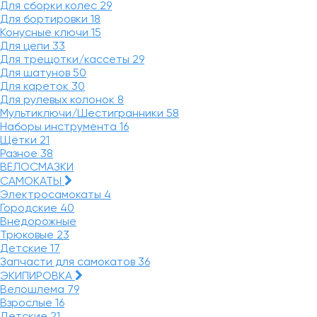
Для сборки колес
29
Для бортировки
18
Конусные ключи
15
Для цепи
33
Для трещотки/кассеты
29
Для шатунов
50
Для кареток
30
Для рулевых колонок
8
Мультиключи/Шестигранники
58
Наборы инструмента
16
Щётки
21
Разное
38
ВЕЛОСМАЗКИ
САМОКАТЫ
Электросамокаты
4
Городские
40
Внедорожные
Трюковые
23
Детские
17
Запчасти для самокатов
36
ЭКИПИРОВКА
Велошлема
79
Взрослые
16
Детские
21