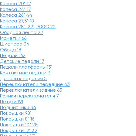
Колеса 20"
12
Колеса 24"
17
Колеса 26"
44
Колеса 27,5"
18
Колеса 28", 29", 700С
22
Ободная лента
22
Манетки
66
Шифтера
34
Обода
18
Педали
162
Детские педали
17
Педали платформы
131
Контактные педали
3
Детали к педалям
5
Переключатели передние
43
Переключатели задние
65
Ролики переключателя
7
Петухи
191
Подшипники
34
Покрышки
981
Покрышки 8"
16
Покрышки 10"
28
Покрышки 12"
32