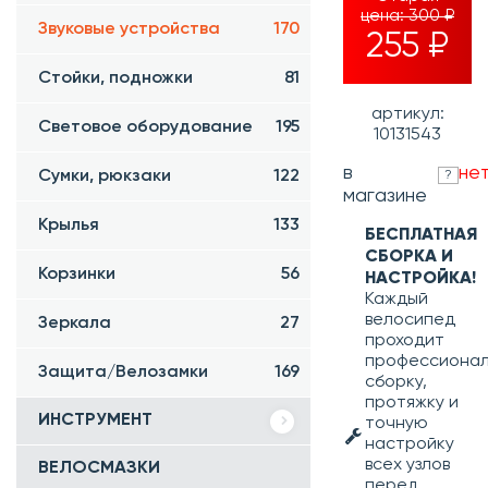
цена:
300 ₽
Звуковые устройства
170
255 ₽
Стойки, подножки
81
артикул:
Световое оборудование
195
10131543
в
не
Сумки, рюкзаки
122
?
магазине
Крылья
133
БЕСПЛАТНАЯ
СБОРКА И
Корзинки
56
НАСТРОЙКА!
Каждый
велосипед
Зеркала
27
проходит
профессиона
Защита/Велозамки
169
сборку,
протяжку и
ИНСТРУМЕНТ
точную
настройку
всех узлов
ВЕЛОСМАЗКИ
перед