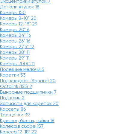
Эксцентрики втулок
7
Детали втулок
18
Камеры
150
Камеры 8-10"
20
Камеры 12-18"
29
Камеры 20"
6
Камеры 24"
16
Камеры 26"
16
Камеры 27,5"
12
Камеры 28"
11
Камеры 29"
11
Камеры 700C
11
Полезные мелочи
5
Каретки
53
Под квадрат (Square)
20
Octalink/ISIS
2
Выносные подшипники
7
Под клин
2
Запчасти для кареток
20
Кассеты
86
Трещотки
39
Крепеж, болты, гайки
18
Колеса в сборе
157
Колеса 12-18"
22