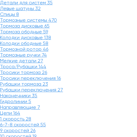
Детали для систем
35
Левые шатуны
32
Спицы
8
Тормозные системы
470
Тормоза дисковые
65
Тормоза ободные
59
Колодки дисковые
138
Колодки ободные
58
Тормозной ротор
46
Тормозные ручки
74
Мелкие детали
27
Троса/Рубашки
144
Тросики тормоза
26
Тросики переключения
16
Рубашки тормоза
23
Рубашки переключения
27
Наконечники
35
Гидролинии
5
Направляющие
7
Цепи
164
1 скорость
28
6-7-8 скоростей
55
9 скоростей
26
10 скоростей
19