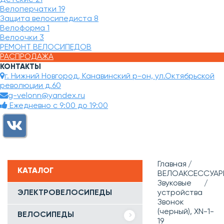
Велоперчатки
19
Защита велосипедиста
8
Велоформа
1
Велоочки
3
РЕМОНТ ВЕЛОСИПЕДОВ
РАСПРОДАЖА
КОНТАКТЫ
г. Нижний Новгород, Канавинский р-он, ул.Октябрьской
революции д.60
g-velonn@yandex.ru
Ежедневно с 9:00 до 19:00
Главная
КАТАЛОГ
ВЕЛОАКСЕССУАР
Звуковые
ЭЛЕКТРОВЕЛОСИПЕДЫ
устройства
Звонок
(черный), XN-1-
ВЕЛОСИПЕДЫ
19