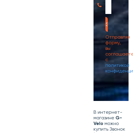
Отправляя
форму,
вы
соглашает
с
политикой
конфиденци
В интернет-
магазине
G-
Velo
можно
купить Звонок