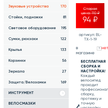
Звуковые устройства
170
Старая
цена:
110 ₽
Стойки, подножки
81
94 ₽
Световое оборудование
195
артикул: BL-
Сумки, рюкзаки
122
TX-1-19
в
не
?
Крылья
133
магазине
Корзинки
56
БЕСПЛАТНАЯ
СБОРКА И
НАСТРОЙКА!
Зеркала
27
Каждый
велосипед
Защита/Велозамки
169
проходит
профессиона
ИНСТРУМЕНТ
сборку,
протяжку и
точную
ВЕЛОСМАЗКИ
настройку