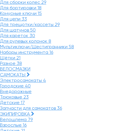
Для сборки колес
29
Для бортировки
18
Конусные ключи
15
Для цепи
33
Для трещотки/кассеты
29
Для шатунов
50
Для кареток
30
Для рулевых колонок
8
Мультиключи/Шестигранники
58
Наборы инструмента
16
Щётки
21
Разное
38
ВЕЛОСМАЗКИ
САМОКАТЫ
Электросамокаты
4
Городские
40
Внедорожные
Трюковые
23
Детские
17
Запчасти для самокатов
36
ЭКИПИРОВКА
Велошлема
79
Взрослые
16
Детские
21