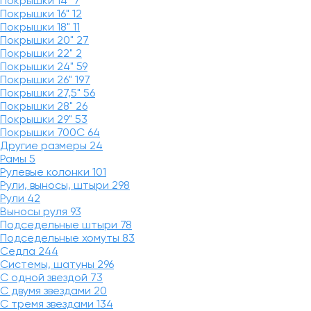
Покрышки 14"
7
Покрышки 16"
12
Покрышки 18"
11
Покрышки 20"
27
Покрышки 22"
2
Покрышки 24"
59
Покрышки 26"
197
Покрышки 27,5"
56
Покрышки 28"
26
Покрышки 29"
53
Покрышки 700C
64
Другие размеры
24
Рамы
5
Рулевые колонки
101
Рули, выносы, штыри
298
Рули
42
Выносы руля
93
Подседельные штыри
78
Подседельные хомуты
83
Седла
244
Системы, шатуны
296
С одной звездой
73
С двумя звездами
20
С тремя звездами
134