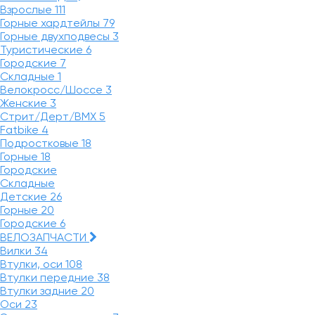
Взрослые
111
Горные хардтейлы
79
Горные двухподвесы
3
Туристические
6
Городские
7
Складные
1
Велокросс/Шоссе
3
Женские
3
Стрит/Дерт/BMX
5
Fatbike
4
Подростковые
18
Горные
18
Городские
Складные
Детские
26
Горные
20
Городские
6
ВЕЛОЗАПЧАСТИ
Вилки
34
Втулки, оси
108
Втулки передние
38
Втулки задние
20
Оси
23