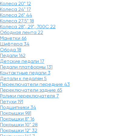
Колеса 20"
12
Колеса 24"
17
Колеса 26"
44
Колеса 27,5"
18
Колеса 28", 29", 700С
22
Ободная лента
22
Манетки
66
Шифтера
34
Обода
18
Педали
162
Детские педали
17
Педали платформы
131
Контактные педали
3
Детали к педалям
5
Переключатели передние
43
Переключатели задние
65
Ролики переключателя
7
Петухи
191
Подшипники
34
Покрышки
981
Покрышки 8"
16
Покрышки 10"
28
Покрышки 12"
32