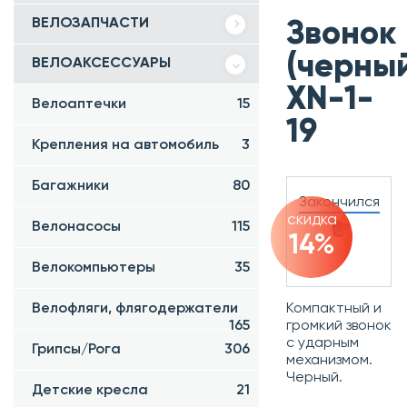
ВЕЛОЗАПЧАСТИ
Звонок
(черный
ВЕЛОАКСЕССУАРЫ
XN-1-
Велоаптечки
15
19
Крепления на автомобиль
3
Багажники
80
Закончился
скидка
Велонасосы
115
14%
Велокомпьютеры
35
Компактный и
Велофляги, флягодержатели
громкий звонок
165
с ударным
Грипсы/Рога
306
механизмом.
Черный.
Детские кресла
21