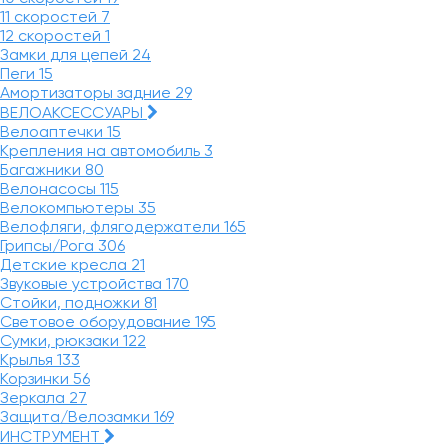
11 скоростей
7
12 скоростей
1
Замки для цепей
24
Пеги
15
Амортизаторы задние
29
ВЕЛОАКСЕССУАРЫ
Велоаптечки
15
Крепления на автомобиль
3
Багажники
80
Велонасосы
115
Велокомпьютеры
35
Велофляги, флягодержатели
165
Грипсы/Рога
306
Детские кресла
21
Звуковые устройства
170
Стойки, подножки
81
Световое оборудование
195
Сумки, рюкзаки
122
Крылья
133
Корзинки
56
Зеркала
27
Защита/Велозамки
169
ИНСТРУМЕНТ