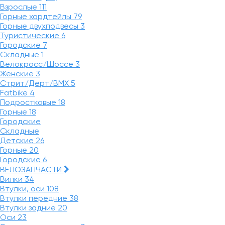
Взрослые
111
Горные хардтейлы
79
Горные двухподвесы
3
Туристические
6
Городские
7
Складные
1
Велокросс/Шоссе
3
Женские
3
Стрит/Дерт/BMX
5
Fatbike
4
Подростковые
18
Горные
18
Городские
Складные
Детские
26
Горные
20
Городские
6
ВЕЛОЗАПЧАСТИ
Вилки
34
Втулки, оси
108
Втулки передние
38
Втулки задние
20
Оси
23