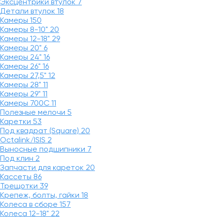
Эксцентрики втулок
7
Детали втулок
18
Камеры
150
Камеры 8-10"
20
Камеры 12-18"
29
Камеры 20"
6
Камеры 24"
16
Камеры 26"
16
Камеры 27,5"
12
Камеры 28"
11
Камеры 29"
11
Камеры 700C
11
Полезные мелочи
5
Каретки
53
Под квадрат (Square)
20
Octalink/ISIS
2
Выносные подшипники
7
Под клин
2
Запчасти для кареток
20
Кассеты
86
Трещотки
39
Крепеж, болты, гайки
18
Колеса в сборе
157
Колеса 12-18"
22