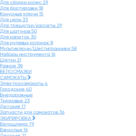
Для сборки колес
29
Для бортировки
18
Конусные ключи
15
Для цепи
33
Для трещотки/кассеты
29
Для шатунов
50
Для кареток
30
Для рулевых колонок
8
Мультиключи/Шестигранники
58
Наборы инструмента
16
Щётки
21
Разное
38
ВЕЛОСМАЗКИ
САМОКАТЫ
Электросамокаты
4
Городские
40
Внедорожные
Трюковые
23
Детские
17
Запчасти для самокатов
36
ЭКИПИРОВКА
Велошлема
79
Взрослые
16
Детские
21