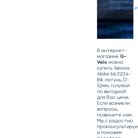
политикой
конфиденци
В интернет-
магазине
G-
Velo
можно
купить Звонок
4bike bb3204-
Blk латунь, D-
52мм, голубой
по выгодной
для Вас цене.
Если возникли
вопросы,
позвоните нам.
Мы с радостью
проконсультиру
и поможем