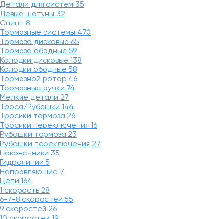
Детали для систем
35
Левые шатуны
32
Спицы
8
Тормозные системы
470
Тормоза дисковые
65
Тормоза ободные
59
Колодки дисковые
138
Колодки ободные
58
Тормозной ротор
46
Тормозные ручки
74
Мелкие детали
27
Троса/Рубашки
144
Тросики тормоза
26
Тросики переключения
16
Рубашки тормоза
23
Рубашки переключения
27
Наконечники
35
Гидролинии
5
Направляющие
7
Цепи
164
1 скорость
28
6-7-8 скоростей
55
9 скоростей
26
10 скоростей
19