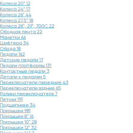
Колеса 20"
12
Колеса 24"
17
Колеса 26"
44
Колеса 27,5"
18
Колеса 28", 29", 700С
22
Ободная лента
22
Манетки
66
Шифтера
34
Обода
18
Педали
162
Детские педали
17
Педали платформы
131
Контактные педали
3
Детали к педалям
5
Переключатели передние
43
Переключатели задние
65
Ролики переключателя
7
Петухи
191
Подшипники
34
Покрышки
981
Покрышки 8"
16
Покрышки 10"
28
Покрышки 12"
32