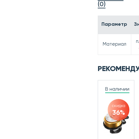
(0)
Параметр
З
п
Материал
РЕКОМЕНД
В наличии
скидка
36%