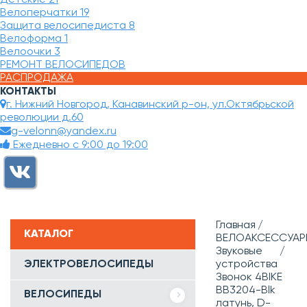
Велоперчатки
19
Защита велосипедиста
8
Велоформа
1
Велоочки
3
РЕМОНТ ВЕЛОСИПЕДОВ
РАСПРОДАЖА
КОНТАКТЫ
г. Нижний Новгород, Канавинский р-он, ул.Октябрьской
революции д.60
g-velonn@yandex.ru
Ежедневно с 9:00 до 19:00
Главная
КАТАЛОГ
ВЕЛОАКСЕССУАР
Звуковые
ЭЛЕКТРОВЕЛОСИПЕДЫ
устройства
Звонок 4BIKE
BB3204-Blk
ВЕЛОСИПЕДЫ
латунь, D-