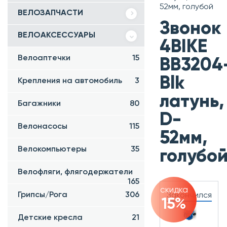
52мм, голубой
ВЕЛОЗАПЧАСТИ
Звонок
ВЕЛОАКСЕССУАРЫ
4BIKE
Велоаптечки
15
BB3204
Blk
Крепления на автомобиль
3
латунь,
Багажники
80
D-
Велонасосы
115
52мм,
Велокомпьютеры
35
голубо
Велофляги, флягодержатели
165
скидка
Грипсы/Рога
306
Закончился
15%
Детские кресла
21