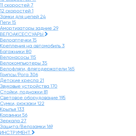
11 скоростей
7
12 скоростей
1
Замки для цепей
24
Пеги
15
Амортизаторы задние
29
ВЕЛОАКСЕССУАРЫ
Велоаптечки
15
Крепления на автомобиль
3
Багажники
80
Велонасосы
115
Велокомпьютеры
35
Велофляги, флягодержатели
165
Грипсы/Рога
306
Детские кресла
21
Звуковые устройства
170
Стойки, подножки
81
Световое оборудование
195
Сумки, рюкзаки
122
Крылья
133
Корзинки
56
Зеркала
27
Защита/Велозамки
169
ИНСТРУМЕНТ