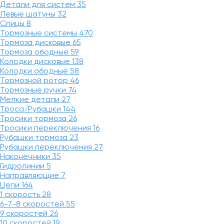
Детали для систем
35
Левые шатуны
32
Спицы
8
Тормозные системы
470
Тормоза дисковые
65
Тормоза ободные
59
Колодки дисковые
138
Колодки ободные
58
Тормозной ротор
46
Тормозные ручки
74
Мелкие детали
27
Троса/Рубашки
144
Тросики тормоза
26
Тросики переключения
16
Рубашки тормоза
23
Рубашки переключения
27
Наконечники
35
Гидролинии
5
Направляющие
7
Цепи
164
1 скорость
28
6-7-8 скоростей
55
9 скоростей
26
10 скоростей
19