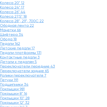
Колеса 20"
12
Колеса 24"
17
Колеса 26"
44
Колеса 27,5"
18
Колеса 28", 29", 700С
22
Ободная лента
22
Манетки
66
Шифтера
34
Обода
18
Педали
162
Детские педали
17
Педали платформы
131
Контактные педали
3
Детали к педалям
5
Переключатели передние
43
Переключатели задние
65
Ролики переключателя
7
Петухи
191
Подшипники
34
Покрышки
981
Покрышки 8"
16
Покрышки 10"
28
Покрышки 12"
32