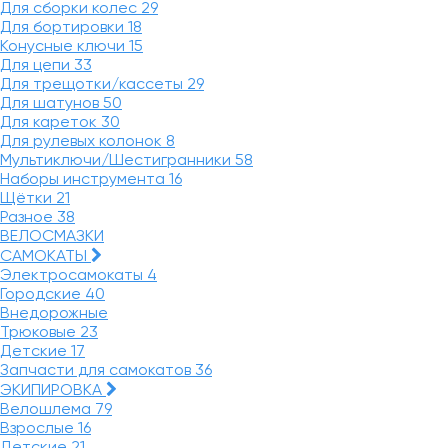
Для сборки колес
29
Для бортировки
18
Конусные ключи
15
Для цепи
33
Для трещотки/кассеты
29
Для шатунов
50
Для кареток
30
Для рулевых колонок
8
Мультиключи/Шестигранники
58
Наборы инструмента
16
Щётки
21
Разное
38
ВЕЛОСМАЗКИ
САМОКАТЫ
Электросамокаты
4
Городские
40
Внедорожные
Трюковые
23
Детские
17
Запчасти для самокатов
36
ЭКИПИРОВКА
Велошлема
79
Взрослые
16
Детские
21