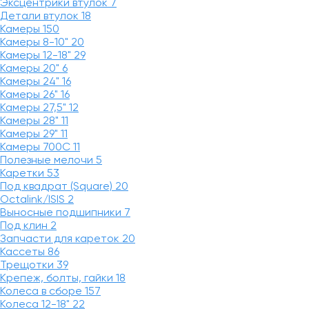
Эксцентрики втулок
7
Детали втулок
18
Камеры
150
Камеры 8-10"
20
Камеры 12-18"
29
Камеры 20"
6
Камеры 24"
16
Камеры 26"
16
Камеры 27,5"
12
Камеры 28"
11
Камеры 29"
11
Камеры 700C
11
Полезные мелочи
5
Каретки
53
Под квадрат (Square)
20
Octalink/ISIS
2
Выносные подшипники
7
Под клин
2
Запчасти для кареток
20
Кассеты
86
Трещотки
39
Крепеж, болты, гайки
18
Колеса в сборе
157
Колеса 12-18"
22