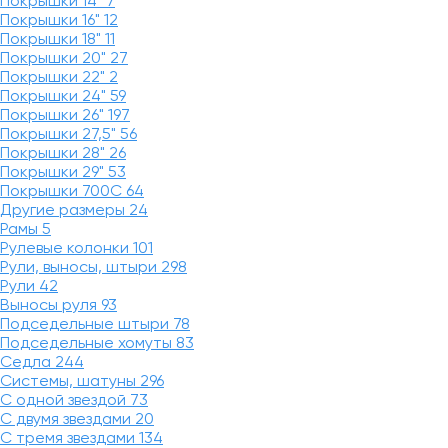
Покрышки 14"
7
Покрышки 16"
12
Покрышки 18"
11
Покрышки 20"
27
Покрышки 22"
2
Покрышки 24"
59
Покрышки 26"
197
Покрышки 27,5"
56
Покрышки 28"
26
Покрышки 29"
53
Покрышки 700C
64
Другие размеры
24
Рамы
5
Рулевые колонки
101
Рули, выносы, штыри
298
Рули
42
Выносы руля
93
Подседельные штыри
78
Подседельные хомуты
83
Седла
244
Системы, шатуны
296
С одной звездой
73
С двумя звездами
20
С тремя звездами
134