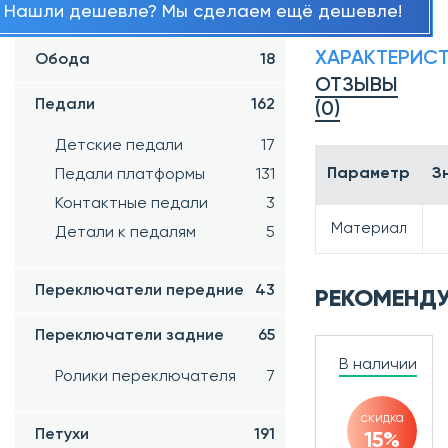
Нашли дешевле? Мы сделаем ещё дешевле!
Шифтера
34
ХАРАКТЕРИС
Обода
18
ОТЗЫВЫ
Педали
162
(0)
Детские педали
17
Параметр
З
Педали платформы
131
Контактные педали
3
Материал
Детали к педалям
5
Переключатели передние
43
РЕКОМЕНД
Переключатели задние
65
В наличии
Ролики переключателя
7
скидка
Петухи
191
15%