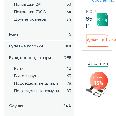
сравнению
Покрышки 29"
53
100 ₽
Покрышки 700C
64
85
В корзин
Другие размеры
24
₽
Рамы
5
Купить в 1 кл
Рулевые колонки
101
Рули, выносы, штыри
298
В наличии
Рули
42
Выносы руля
93
скидка
15%
Подседельные штыри
78
Подседельные хомуты
83
Седла
244