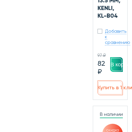
13.5 ММ,
KENLI,
KL-B04
Добавить
к
сравнению
97 ₽
82
В корзин
₽
Купить в 1 кл
В наличии
скидка