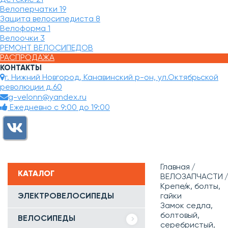
Велоперчатки
19
Защита велосипедиста
8
Велоформа
1
Велоочки
3
РЕМОНТ ВЕЛОСИПЕДОВ
РАСПРОДАЖА
КОНТАКТЫ
г. Нижний Новгород, Канавинский р-он, ул.Октябрьской
революции д.60
g-velonn@yandex.ru
Ежедневно с 9:00 до 19:00
Главная
КАТАЛОГ
ВЕЛОЗАПЧАСТИ
Крепеж, болты,
ЭЛЕКТРОВЕЛОСИПЕДЫ
гайки
Замок седла,
болтовый,
ВЕЛОСИПЕДЫ
серебристый,