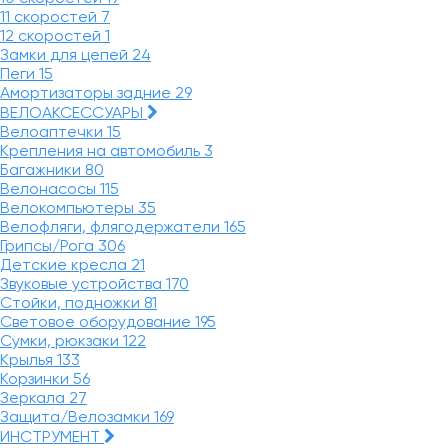
11 скоростей
7
12 скоростей
1
Замки для цепей
24
Пеги
15
Амортизаторы задние
29
ВЕЛОАКСЕССУАРЫ
Велоаптечки
15
Крепления на автомобиль
3
Багажники
80
Велонасосы
115
Велокомпьютеры
35
Велофляги, флягодержатели
165
Грипсы/Рога
306
Детские кресла
21
Звуковые устройства
170
Стойки, подножки
81
Световое оборудование
195
Сумки, рюкзаки
122
Крылья
133
Корзинки
56
Зеркала
27
Защита/Велозамки
169
ИНСТРУМЕНТ