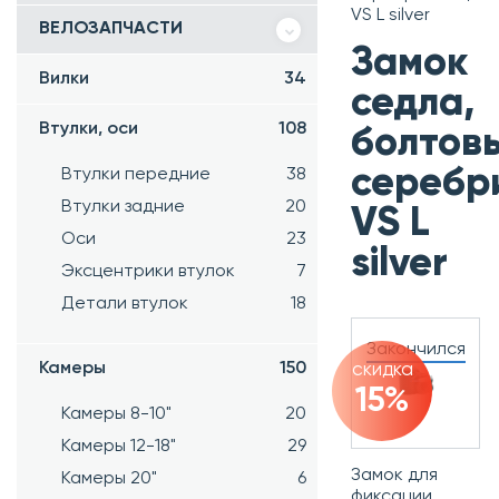
VS L silver
ВЕЛОЗАПЧАСТИ
Замок
Вилки
34
седла,
Втулки, оси
108
болтов
серебр
Втулки передние
38
Втулки задние
20
VS L
Оси
23
silver
Эксцентрики втулок
7
Детали втулок
18
Закончился
Камеры
150
скидка
15%
Камеры 8-10"
20
Камеры 12-18"
29
Замок для
Камеры 20"
6
фиксации