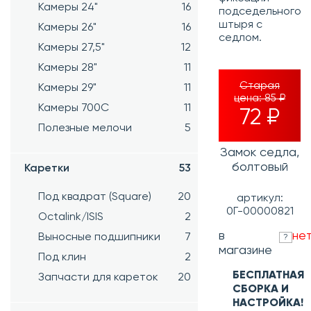
Камеры 24"
16
подседельного
штыря с
Камеры 26"
16
седлом.
Камеры 27,5"
12
Камеры 28"
11
Старая
Камеры 29"
11
цена:
85 ₽
Камеры 700C
11
72 ₽
Полезные мелочи
5
Замок седла,
болтовый
Каретки
53
Под квадрат (Square)
20
артикул:
0Г-00000821
Octalink/ISIS
2
в
не
Выносные подшипники
7
?
магазине
Под клин
2
БЕСПЛАТНАЯ
Запчасти для кареток
20
СБОРКА И
НАСТРОЙКА!