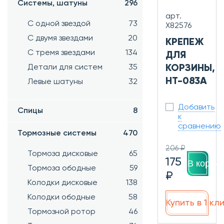
Системы, шатуны
296
арт.
С одной звездой
73
Х82576
С двумя звездами
20
КРЕПЕЖ
С тремя звездами
134
ДЛЯ
Детали для систем
35
КОРЗИНЫ,
HT-083A
Левые шатуны
32
Добавить
Спицы
8
к
сравнению
Тормозные системы
470
206 ₽
Тормоза дисковые
65
175
В корзин
Тормоза ободные
59
₽
Колодки дисковые
138
Колодки ободные
58
Купить в 1 кл
Тормозной ротор
46