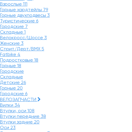
Взрослые
111
Горные хардтейлы
79
Горные двухподвесы
3
Туристические
6
Городские
7
Складные
1
Велокросс/Шоссе
3
Женские
3
Стрит/Дерт/BMX
5
Fatbike
4
Подростковые
18
Горные
18
Городские
Складные
Детские
26
Горные
20
Городские
6
ВЕЛОЗАПЧАСТИ
Вилки
34
Втулки, оси
108
Втулки передние
38
Втулки задние
20
Оси
23