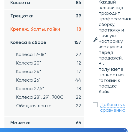
Каждый
Кассеты
86
велосипед
проходит
Трещотки
39
профессиона
сборку,
Крепеж, болты, гайки
18
протяжку и
точную
настройку
Колеса в сборе
157
всех узлов
перед
Колеса 12-18"
22
продажей.
Колеса 20"
12
Вы
получаете
Колеса 24"
17
полностью
Колеса 26"
44
готовый к
поездке
Колеса 27,5"
18
байк.
Колеса 28", 29", 700С
22
Добавить к
Ободная лента
22
сравнению
Манетки
66