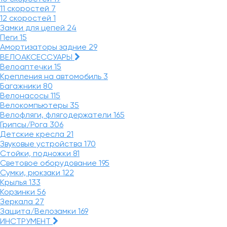
11 скоростей
7
12 скоростей
1
Замки для цепей
24
Пеги
15
Амортизаторы задние
29
ВЕЛОАКСЕССУАРЫ
Велоаптечки
15
Крепления на автомобиль
3
Багажники
80
Велонасосы
115
Велокомпьютеры
35
Велофляги, флягодержатели
165
Грипсы/Рога
306
Детские кресла
21
Звуковые устройства
170
Стойки, подножки
81
Световое оборудование
195
Сумки, рюкзаки
122
Крылья
133
Корзинки
56
Зеркала
27
Защита/Велозамки
169
ИНСТРУМЕНТ