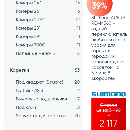
Камеры 24"
16
39%
Камеры 26"
16
Shimano ACERA
Камеры 27,5"
12
RD-M360 -
Камеры 28"
11
задний
переключатель
Камеры 29"
11
любительского
Камеры 700C
11
уровня для
горных и
Полезные мелочи
5
городских
велосипедов с
кассетой на
Каретки
53
6,7 или 8
скоростей.
Под квадрат (Square)
20
Octalink/ISIS
2
Выносные подшипники
7
Старая
Под клин
2
цена:
3 490
₽
Запчасти для кареток
20
2 117