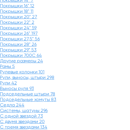
Покрышки 14"
7
Покрышки 16"
12
Покрышки 18"
11
Покрышки 20"
27
Покрышки 22"
2
Покрышки 24"
59
Покрышки 26"
197
Покрышки 27,5"
56
Покрышки 28"
26
Покрышки 29"
53
Покрышки 700C
64
Другие размеры
24
Рамы
5
Рулевые колонки
101
Рули, выносы, штыри
298
Рули
42
Выносы руля
93
Подседельные штыри
78
Подседельные хомуты
83
Седла
244
Системы, шатуны
296
С одной звездой
73
С двумя звездами
20
С тремя звездами
134