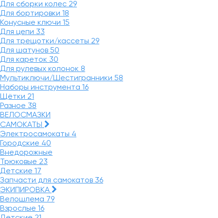
Для сборки колес
29
Для бортировки
18
Конусные ключи
15
Для цепи
33
Для трещотки/кассеты
29
Для шатунов
50
Для кареток
30
Для рулевых колонок
8
Мультиключи/Шестигранники
58
Наборы инструмента
16
Щётки
21
Разное
38
ВЕЛОСМАЗКИ
САМОКАТЫ
Электросамокаты
4
Городские
40
Внедорожные
Трюковые
23
Детские
17
Запчасти для самокатов
36
ЭКИПИРОВКА
Велошлема
79
Взрослые
16
Детские
21