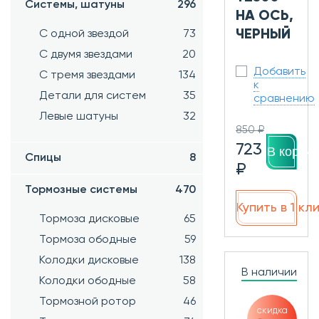
Системы, шатуны
296
НА ОСЬ,
ЧЕРНЫЙ
С одной звездой
73
С двумя звездами
20
Добавить
С тремя звездами
134
к
Детали для систем
35
сравнению
Левые шатуны
32
850 ₽
723
В корзин
Спицы
8
₽
Тормозные системы
470
Купить в 1 кл
Тормоза дисковые
65
Тормоза ободные
59
Колодки дисковые
138
В наличии
Колодки ободные
58
Тормозной ротор
46
скидка