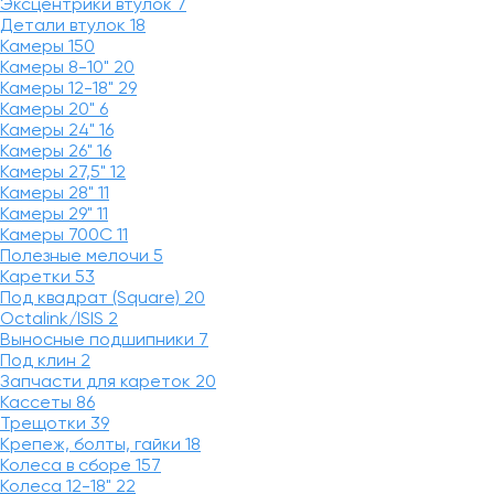
Эксцентрики втулок
7
Детали втулок
18
Камеры
150
Камеры 8-10"
20
Камеры 12-18"
29
Камеры 20"
6
Камеры 24"
16
Камеры 26"
16
Камеры 27,5"
12
Камеры 28"
11
Камеры 29"
11
Камеры 700C
11
Полезные мелочи
5
Каретки
53
Под квадрат (Square)
20
Octalink/ISIS
2
Выносные подшипники
7
Под клин
2
Запчасти для кареток
20
Кассеты
86
Трещотки
39
Крепеж, болты, гайки
18
Колеса в сборе
157
Колеса 12-18"
22