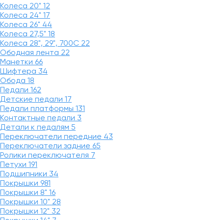
Колеса 20"
12
Колеса 24"
17
Колеса 26"
44
Колеса 27,5"
18
Колеса 28", 29", 700С
22
Ободная лента
22
Манетки
66
Шифтера
34
Обода
18
Педали
162
Детские педали
17
Педали платформы
131
Контактные педали
3
Детали к педалям
5
Переключатели передние
43
Переключатели задние
65
Ролики переключателя
7
Петухи
191
Подшипники
34
Покрышки
981
Покрышки 8"
16
Покрышки 10"
28
Покрышки 12"
32