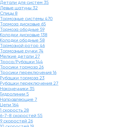
Детали для систем
35
Левые шатуны
32
Спицы
8
Тормозные системы
470
Тормоза дисковые
65
Тормоза ободные
59
Колодки дисковые
138
Колодки ободные
58
Тормозной ротор
46
Тормозные ручки
74
Мелкие детали
27
Троса/Рубашки
144
Тросики тормоза
26
Тросики переключения
16
Рубашки тормоза
23
Рубашки переключения
27
Наконечники
35
Гидролинии
5
Направляющие
7
Цепи
164
1 скорость
28
6-7-8 скоростей
55
9 скоростей
26
10 скоростей
19