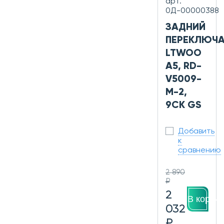
арт.
0Д-00000388
ЗАДНИЙ
ПЕРЕКЛЮЧА
LTWOO
A5, RD-
V5009-
M-2,
9СК GS
Добавить
к
сравнению
2 890
₽
2
В корзин
032
₽