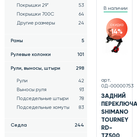
Покрышки 29"
53
В наличии
Покрышки 700C
64
Другие размеры
24
скидка
14%
Рамы
5
Рулевые колонки
101
Рули, выносы, штыри
298
арт.
Рули
42
0Д-00000753
Выносы руля
93
ЗАДНИЙ
Подседельные штыри
78
ПЕРЕКЛЮЧА
Подседельные хомуты
83
SHIMANO
TOURNEY
Седла
244
RD-
TZ500