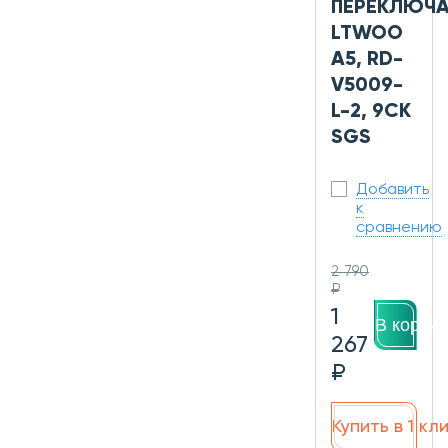
ПЕРЕКЛЮЧА
LTWOO
A5, RD-
V5009-
L-2, 9СК
SGS
Добавить
к
сравнению
2 790
₽
1
В корзин
267
₽
Купить в 1 кл