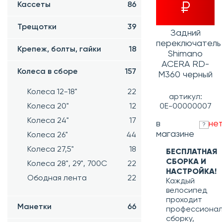
₽
Кассеты
86
Трещотки
39
Задний
переключатель
Крепеж, болты, гайки
18
Shimano
ACERA RD-
Колеса в сборе
157
M360 черный
Колеса 12-18"
22
артикул:
Колеса 20"
12
0Е-00000007
Колеса 24"
17
в
не
?
магазине
Колеса 26"
44
Колеса 27,5"
18
БЕСПЛАТНАЯ
СБОРКА И
Колеса 28", 29", 700С
22
НАСТРОЙКА!
Ободная лента
22
Каждый
велосипед
проходит
Манетки
66
профессиона
сборку,