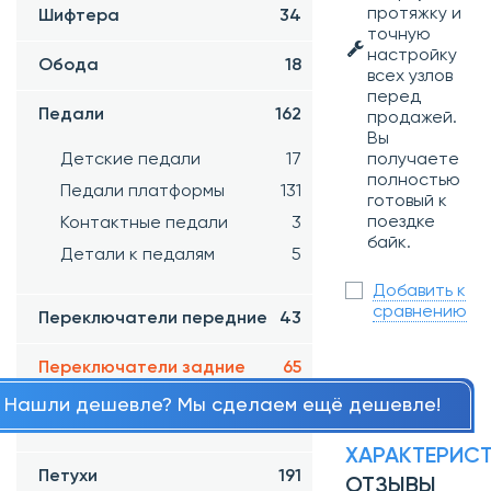
протяжку и
Шифтера
34
точную
настройку
Обода
18
всех узлов
перед
Педали
162
продажей.
Вы
Детские педали
17
получаете
полностью
Педали платформы
131
готовый к
поездке
Контактные педали
3
байк.
Детали к педалям
5
Добавить к
сравнению
Переключатели передние
43
Переключатели задние
65
Нашли дешевле? Мы сделаем ещё дешевле!
Ролики переключателя
7
ХАРАКТЕРИС
Петухи
191
ОТЗЫВЫ