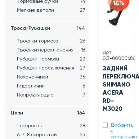
Тормозные ручки
74
14%
Мелкие детали
27
Троса/Рубашки
144
Тросики тормоза
26
Тросики переключения
16
арт.
0Д-00000686
Рубашки тормоза
23
Рубашки переключения
27
ЗАДНИЙ
ПЕРЕКЛЮЧА
Наконечники
35
SHIMANO
Гидролинии
5
ACERA
Направляющие
7
RD-
M3020
Цепи
164
Добавить
1 скорость
28
к
6-7-8 скоростей
55
сравнению