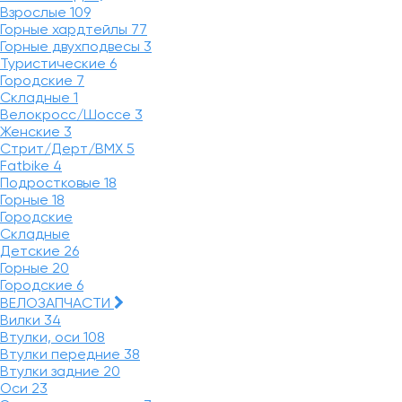
Взрослые
109
Горные хардтейлы
77
Горные двухподвесы
3
Туристические
6
Городские
7
Складные
1
Велокросс/Шоссе
3
Женские
3
Стрит/Дерт/BMX
5
Fatbike
4
Подростковые
18
Горные
18
Городские
Складные
Детские
26
Горные
20
Городские
6
ВЕЛОЗАПЧАСТИ
Вилки
34
Втулки, оси
108
Втулки передние
38
Втулки задние
20
Оси
23