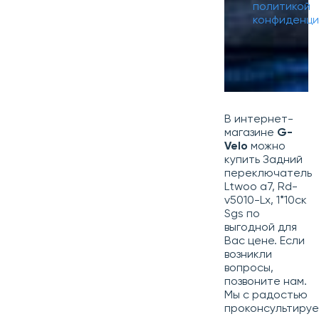
политикой
конфиденци
В интернет-
магазине
G-
Velo
можно
купить Задний
переключатель
Ltwoo a7, Rd-
v5010-Lx, 1*10ск
Sgs по
выгодной для
Вас цене. Если
возникли
вопросы,
позвоните нам.
Мы с радостью
проконсультиру