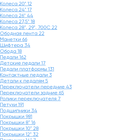
Колеса 20"
12
Колеса 24"
17
Колеса 26"
44
Колеса 27,5"
18
Колеса 28", 29", 700С
22
Ободная лента
22
Манетки
66
Шифтера
34
Обода
18
Педали
162
Детские педали
17
Педали платформы
131
Контактные педали
3
Детали к педалям
5
Переключатели передние
43
Переключатели задние
65
Ролики переключателя
7
Петухи
191
Подшипники
34
Покрышки
981
Покрышки 8"
16
Покрышки 10"
28
Покрышки 12"
32