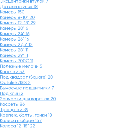
Эксцентрики втулок
7
Детали втулок
18
Камеры
150
Камеры 8-10"
20
Камеры 12-18"
29
Камеры 20"
6
Камеры 24"
16
Камеры 26"
16
Камеры 27,5"
12
Камеры 28"
11
Камеры 29"
11
Камеры 700C
11
Полезные мелочи
5
Каретки
53
Под квадрат (Square)
20
Octalink/ISIS
2
Выносные подшипники
7
Под клин
2
Запчасти для кареток
20
Кассеты
86
Трещотки
39
Крепеж, болты, гайки
18
Колеса в сборе
157
Колеса 12-18"
22