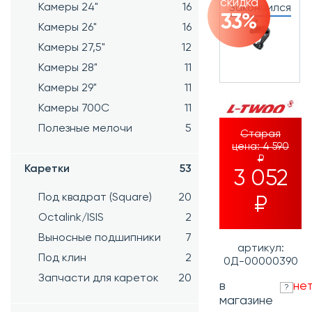
скидка
Камеры 24"
16
Закончился
33%
Камеры 26"
16
Камеры 27,5"
12
Камеры 28"
11
Камеры 29"
11
Камеры 700C
11
Полезные мелочи
5
Старая
цена:
4 590
₽
Каретки
53
3 052
Под квадрат (Square)
20
₽
Octalink/ISIS
2
Выносные подшипники
7
артикул:
Под клин
2
0Д-00000390
Запчасти для кареток
20
в
не
?
магазине