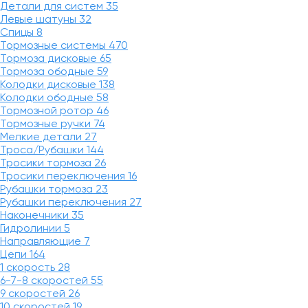
Детали для систем
35
Левые шатуны
32
Спицы
8
Тормозные системы
470
Тормоза дисковые
65
Тормоза ободные
59
Колодки дисковые
138
Колодки ободные
58
Тормозной ротор
46
Тормозные ручки
74
Мелкие детали
27
Троса/Рубашки
144
Тросики тормоза
26
Тросики переключения
16
Рубашки тормоза
23
Рубашки переключения
27
Наконечники
35
Гидролинии
5
Направляющие
7
Цепи
164
1 скорость
28
6-7-8 скоростей
55
9 скоростей
26
10 скоростей
19