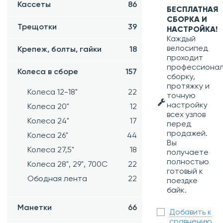
Кассеты
86
БЕСПЛАТНАЯ
СБОРКА И
Трещотки
39
НАСТРОЙКА!
Каждый
велосипед
Крепеж, болты, гайки
18
проходит
профессиона
Колеса в сборе
157
сборку,
протяжку и
Колеса 12-18"
22
точную
настройку
Колеса 20"
12
всех узлов
Колеса 24"
17
перед
продажей.
Колеса 26"
44
Вы
Колеса 27,5"
18
получаете
полностью
Колеса 28", 29", 700С
22
готовый к
Ободная лента
22
поездке
байк.
Манетки
66
Добавить к
сравнению