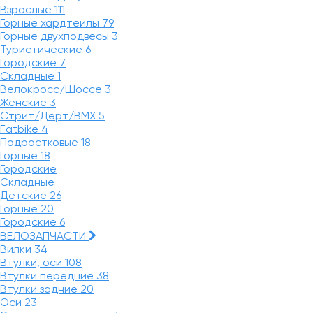
Взрослые
111
Горные хардтейлы
79
Горные двухподвесы
3
Туристические
6
Городские
7
Складные
1
Велокросс/Шоссе
3
Женские
3
Стрит/Дерт/BMX
5
Fatbike
4
Подростковые
18
Горные
18
Городские
Складные
Детские
26
Горные
20
Городские
6
ВЕЛОЗАПЧАСТИ
Вилки
34
Втулки, оси
108
Втулки передние
38
Втулки задние
20
Оси
23