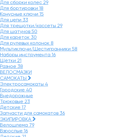
Для сборки колес
29
Для бортировки
18
Конусные ключи
15
Для цепи
33
Для трещотки/кассеты
29
Для шатунов
50
Для кареток
30
Для рулевых колонок
8
Мультиключи/Шестигранники
58
Наборы инструмента
16
Щётки
21
Разное
38
ВЕЛОСМАЗКИ
САМОКАТЫ
Электросамокаты
4
Городские
40
Внедорожные
Трюковые
23
Детские
17
Запчасти для самокатов
36
ЭКИПИРОВКА
Велошлема
79
Взрослые
16
Детские
21