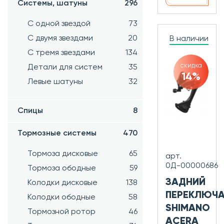
Системы, шатуны
296
С одной звездой
73
С двумя звездами
20
В наличии
С тремя звездами
134
скидка
Детали для систем
35
14%
Левые шатуны
32
Спицы
8
Тормозные системы
470
Тормоза дисковые
65
арт.
0Д-00000686
Тормоза ободные
59
ЗАДНИЙ
Колодки дисковые
138
ПЕРЕКЛЮЧА
Колодки ободные
58
SHIMANO
Тормозной ротор
46
ACERA