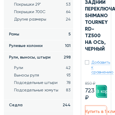
ЗАДНИЙ
Покрышки 29"
53
ПЕРЕКЛЮЧА
Покрышки 700C
64
SHIMANO
Другие размеры
24
TOURNEY
RD-
Рамы
5
TZ500
НА ОСЬ,
Рулевые колонки
101
ЧЕРНЫЙ
Рули, выносы, штыри
298
Добавить
к
Рули
42
сравнению
Выносы руля
93
Подседельные штыри
78
850 ₽
723
Подседельные хомуты
83
В корзин
₽
Седла
244
Купить в 1 кл