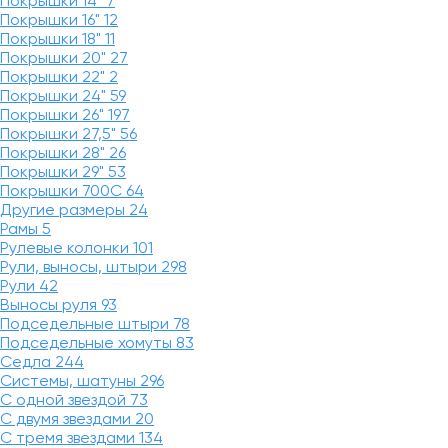
Покрышки 14"
7
Покрышки 16"
12
Покрышки 18"
11
Покрышки 20"
27
Покрышки 22"
2
Покрышки 24"
59
Покрышки 26"
197
Покрышки 27,5"
56
Покрышки 28"
26
Покрышки 29"
53
Покрышки 700C
64
Другие размеры
24
Рамы
5
Рулевые колонки
101
Рули, выносы, штыри
298
Рули
42
Выносы руля
93
Подседельные штыри
78
Подседельные хомуты
83
Седла
244
Системы, шатуны
296
С одной звездой
73
С двумя звездами
20
С тремя звездами
134