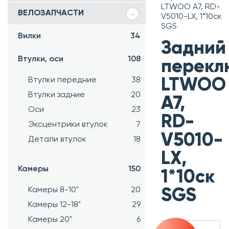
LTWOO A7, RD-
ВЕЛОЗАПЧАСТИ
V5010-LX, 1*10ск
SGS
Вилки
34
Задний
Втулки, оси
108
перекл
Втулки передние
38
LTWOO
Втулки задние
20
A7,
Оси
23
RD-
Эксцентрики втулок
7
V5010-
Детали втулок
18
LX,
Камеры
150
1*10ск
Камеры 8-10"
20
SGS
Камеры 12-18"
29
Камеры 20"
6