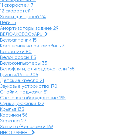
11 скоростей
7
12 скоростей
1
Замки для цепей
24
Пеги
15
Амортизаторы задние
29
ВЕЛОАКСЕССУАРЫ
Велоаптечки
15
Крепления на автомобиль
3
Багажники
80
Велонасосы
115
Велокомпьютеры
35
Велофляги, флягодержатели
165
Грипсы/Рога
306
Детские кресла
21
Звуковые устройства
170
Стойки, подножки
81
Световое оборудование
195
Сумки, рюкзаки
122
Крылья
133
Корзинки
56
Зеркала
27
Защита/Велозамки
169
ИНСТРУМЕНТ