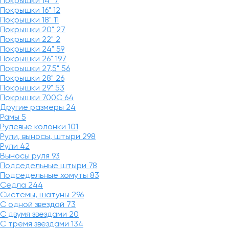
Покрышки 14"
7
Покрышки 16"
12
Покрышки 18"
11
Покрышки 20"
27
Покрышки 22"
2
Покрышки 24"
59
Покрышки 26"
197
Покрышки 27,5"
56
Покрышки 28"
26
Покрышки 29"
53
Покрышки 700C
64
Другие размеры
24
Рамы
5
Рулевые колонки
101
Рули, выносы, штыри
298
Рули
42
Выносы руля
93
Подседельные штыри
78
Подседельные хомуты
83
Седла
244
Системы, шатуны
296
С одной звездой
73
С двумя звездами
20
С тремя звездами
134