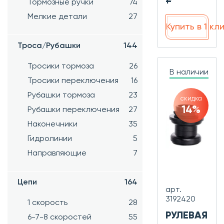
Тормозные ручки
74
Мелкие детали
27
Купить в 1 кл
Троса/Рубашки
144
Тросики тормоза
26
В наличии
Тросики переключения
16
Рубашки тормоза
23
скидка
14%
Рубашки переключения
27
Наконечники
35
Гидролинии
5
Направляющие
7
Цепи
164
арт.
3192420
1 скорость
28
РУЛЕВАЯ
6-7-8 скоростей
55