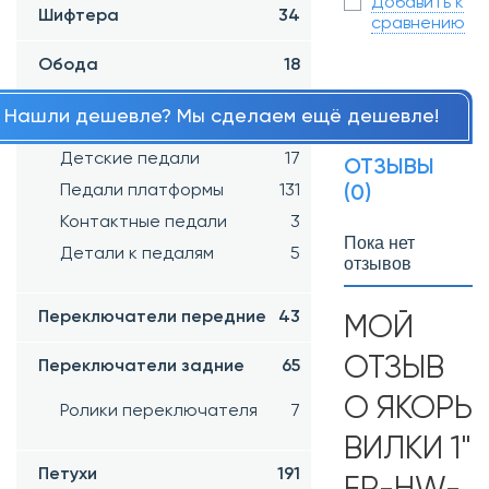
Добавить к
Шифтера
34
сравнению
Обода
18
Педали
162
Нашли дешевле? Мы сделаем ещё дешевле!
Детские педали
17
ОТЗЫВЫ
Педали платформы
131
(0)
Контактные педали
3
Пока нет
Детали к педалям
5
отзывов
Переключатели передние
43
МОЙ
ОТЗЫВ
Переключатели задние
65
О ЯКОРЬ
Ролики переключателя
7
ВИЛКИ 1"
Петухи
191