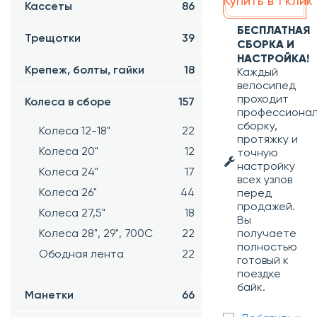
Купить в 1 клик
Кассеты
86
БЕСПЛАТНАЯ
Трещотки
39
СБОРКА И
НАСТРОЙКА!
Крепеж, болты, гайки
18
Каждый
велосипед
проходит
Колеса в сборе
157
профессиона
сборку,
Колеса 12-18"
22
протяжку и
Колеса 20"
12
точную
настройку
Колеса 24"
17
всех узлов
Колеса 26"
44
перед
продажей.
Колеса 27,5"
18
Вы
получаете
Колеса 28", 29", 700С
22
полностью
Ободная лента
22
готовый к
поездке
байк.
Манетки
66