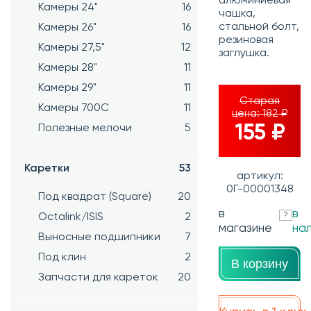
алюминиевая
Камеры 24"
16
чашка,
стальной болт,
Камеры 26"
16
резиновая
Камеры 27,5"
12
заглушка.
Камеры 28"
11
Камеры 29"
11
Старая
Камеры 700C
11
цена:
182 ₽
155 ₽
Полезные мелочи
5
Каретки
53
артикул:
0Г-00001348
Под квадрат (Square)
20
в
в
?
Octalink/ISIS
2
магазине
на
Выносные подшипники
7
Под клин
2
В корзину
Запчасти для кареток
20