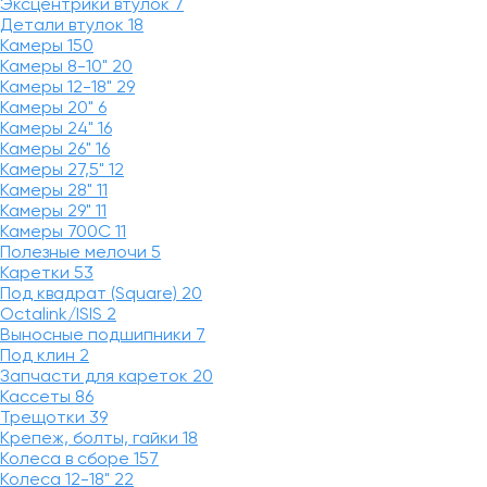
Эксцентрики втулок
7
Детали втулок
18
Камеры
150
Камеры 8-10"
20
Камеры 12-18"
29
Камеры 20"
6
Камеры 24"
16
Камеры 26"
16
Камеры 27,5"
12
Камеры 28"
11
Камеры 29"
11
Камеры 700C
11
Полезные мелочи
5
Каретки
53
Под квадрат (Square)
20
Octalink/ISIS
2
Выносные подшипники
7
Под клин
2
Запчасти для кареток
20
Кассеты
86
Трещотки
39
Крепеж, болты, гайки
18
Колеса в сборе
157
Колеса 12-18"
22