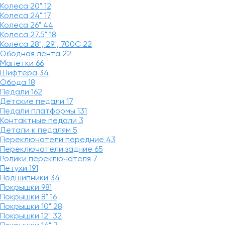
Колеса 20"
12
Колеса 24"
17
Колеса 26"
44
Колеса 27,5"
18
Колеса 28", 29", 700С
22
Ободная лента
22
Манетки
66
Шифтера
34
Обода
18
Педали
162
Детские педали
17
Педали платформы
131
Контактные педали
3
Детали к педалям
5
Переключатели передние
43
Переключатели задние
65
Ролики переключателя
7
Петухи
191
Подшипники
34
Покрышки
981
Покрышки 8"
16
Покрышки 10"
28
Покрышки 12"
32