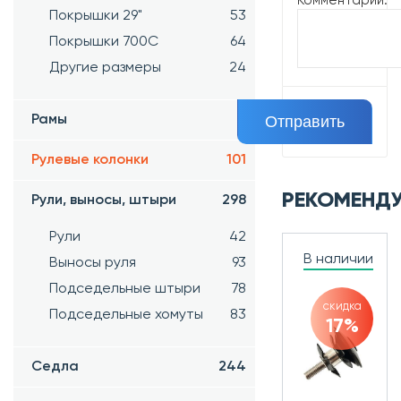
Комментарий:
Покрышки 29"
53
Покрышки 700C
64
Другие размеры
24
Рамы
5
Рулевые колонки
101
РЕКОМЕНД
Рули, выносы, штыри
298
Рули
42
В наличии
Выносы руля
93
Подседельные штыри
78
скидка
Подседельные хомуты
83
17%
Седла
244