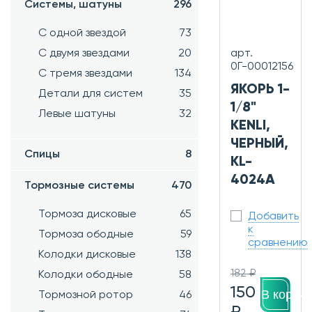
Системы, шатуны
296
С одной звездой
73
арт.
С двумя звездами
20
0Г-00012156
С тремя звездами
134
ЯКОРЬ 1-
Детали для систем
35
1/8"
Левые шатуны
32
KENLI,
ЧЕРНЫЙ,
Спицы
8
KL-
4024A
Тормозные системы
470
Тормоза дисковые
65
Добавить
к
Тормоза ободные
59
сравнению
Колодки дисковые
138
182 ₽
Колодки ободные
58
150
В корзин
Тормозной ротор
46
₽