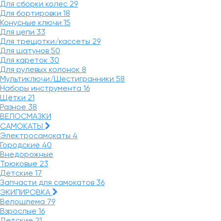
Для сборки колес
29
Для бортировки
18
Конусные ключи
15
Для цепи
33
Для трещотки/кассеты
29
Для шатунов
50
Для кареток
30
Для рулевых колонок
8
Мультиключи/Шестигранники
58
Наборы инструмента
16
Щётки
21
Разное
38
ВЕЛОСМАЗКИ
САМОКАТЫ
Электросамокаты
4
Городские
40
Внедорожные
Трюковые
23
Детские
17
Запчасти для самокатов
36
ЭКИПИРОВКА
Велошлема
79
Взрослые
16
Детские
21