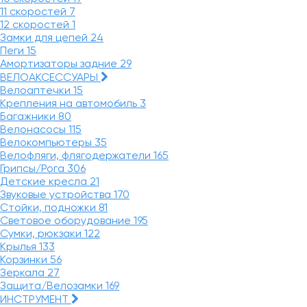
11 скоростей
7
12 скоростей
1
Замки для цепей
24
Пеги
15
Амортизаторы задние
29
ВЕЛОАКСЕССУАРЫ
Велоаптечки
15
Крепления на автомобиль
3
Багажники
80
Велонасосы
115
Велокомпьютеры
35
Велофляги, флягодержатели
165
Грипсы/Рога
306
Детские кресла
21
Звуковые устройства
170
Стойки, подножки
81
Световое оборудование
195
Сумки, рюкзаки
122
Крылья
133
Корзинки
56
Зеркала
27
Защита/Велозамки
169
ИНСТРУМЕНТ