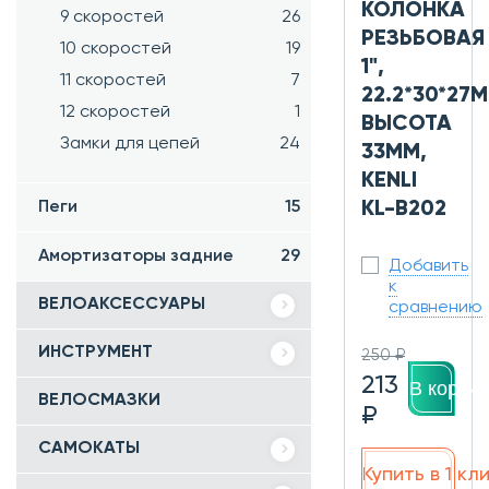
КОЛОНКА
9 скоростей
26
РЕЗЬБОВАЯ
10 скоростей
19
1",
11 скоростей
7
22.2*30*27М
12 скоростей
1
ВЫСОТА
Замки для цепей
24
33ММ,
KENLI
KL-B202
Пеги
15
Амортизаторы задние
29
Добавить
к
ВЕЛОАКСЕССУАРЫ
сравнению
ИНСТРУМЕНТ
250 ₽
213
В корзин
ВЕЛОСМАЗКИ
₽
САМОКАТЫ
Купить в 1 кл