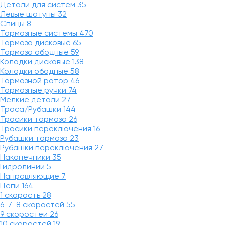
Детали для систем
35
Левые шатуны
32
Спицы
8
Тормозные системы
470
Тормоза дисковые
65
Тормоза ободные
59
Колодки дисковые
138
Колодки ободные
58
Тормозной ротор
46
Тормозные ручки
74
Мелкие детали
27
Троса/Рубашки
144
Тросики тормоза
26
Тросики переключения
16
Рубашки тормоза
23
Рубашки переключения
27
Наконечники
35
Гидролинии
5
Направляющие
7
Цепи
164
1 скорость
28
6-7-8 скоростей
55
9 скоростей
26
10 скоростей
19