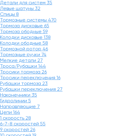
Детали для систем
35
Левые шатуны
32
Спицы
8
Тормозные системы
470
Тормоза дисковые
65
Тормоза ободные
59
Колодки дисковые
138
Колодки ободные
58
Тормозной ротор
46
Тормозные ручки
74
Мелкие детали
27
Троса/Рубашки
144
Тросики тормоза
26
Тросики переключения
16
Рубашки тормоза
23
Рубашки переключения
27
Наконечники
35
Гидролинии
5
Направляющие
7
Цепи
164
1 скорость
28
6-7-8 скоростей
55
9 скоростей
26
10 скоростей
19