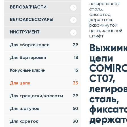
легированная
ВЕЛОЗАПЧАСТИ
сталь,
фиксатор,
ВЕЛОАКСЕССУАРЫ
держатель
разомкнутой
цепи, запасной
ИНСТРУМЕНТ
штифт
Для сборки колес
29
Выжим
цепи
Для бортировки
18
COMIR
Конусные ключи
15
CT07,
Для цепи
33
легиро
Для трещотки/кассеты
29
сталь,
фиксат
Для шатунов
50
держат
Для кареток
30