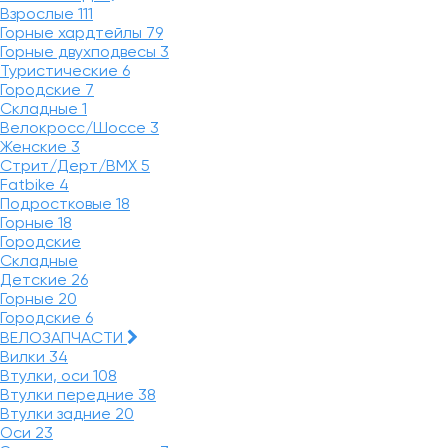
Взрослые
111
Горные хардтейлы
79
Горные двухподвесы
3
Туристические
6
Городские
7
Складные
1
Велокросс/Шоссе
3
Женские
3
Стрит/Дерт/BMX
5
Fatbike
4
Подростковые
18
Горные
18
Городские
Складные
Детские
26
Горные
20
Городские
6
ВЕЛОЗАПЧАСТИ
Вилки
34
Втулки, оси
108
Втулки передние
38
Втулки задние
20
Оси
23