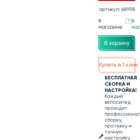
артикул: 689118
в
в
?
магазине
на
В корзину
Купить в 1 клик
БЕСПЛАТНАЯ
СБОРКА И
НАСТРОЙКА!
Каждый
велосипед
проходит
профессиона
сборку,
протяжку и
точную
настройку