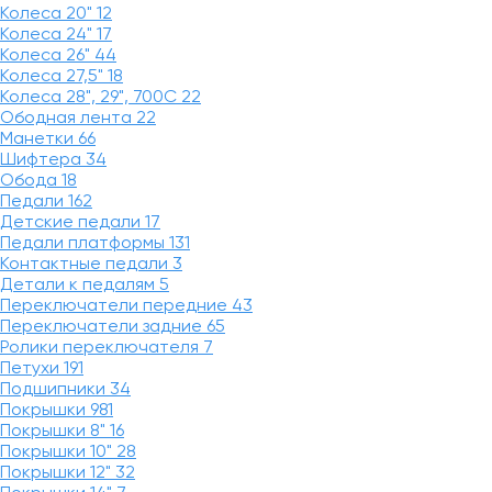
Колеса 20"
12
Колеса 24"
17
Колеса 26"
44
Колеса 27,5"
18
Колеса 28", 29", 700С
22
Ободная лента
22
Манетки
66
Шифтера
34
Обода
18
Педали
162
Детские педали
17
Педали платформы
131
Контактные педали
3
Детали к педалям
5
Переключатели передние
43
Переключатели задние
65
Ролики переключателя
7
Петухи
191
Подшипники
34
Покрышки
981
Покрышки 8"
16
Покрышки 10"
28
Покрышки 12"
32