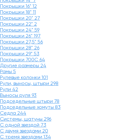
Покрышки 14"
7
Покрышки 16"
12
Покрышки 18"
11
Покрышки 20"
27
Покрышки 22"
2
Покрышки 24"
59
Покрышки 26"
197
Покрышки 27,5"
56
Покрышки 28"
26
Покрышки 29"
53
Покрышки 700C
64
Другие размеры
24
Рамы
5
Рулевые колонки
101
Рули, выносы, штыри
298
Рули
42
Выносы руля
93
Подседельные штыри
78
Подседельные хомуты
83
Седла
244
Системы, шатуны
296
С одной звездой
73
С двумя звездами
20
С тремя звездами
134