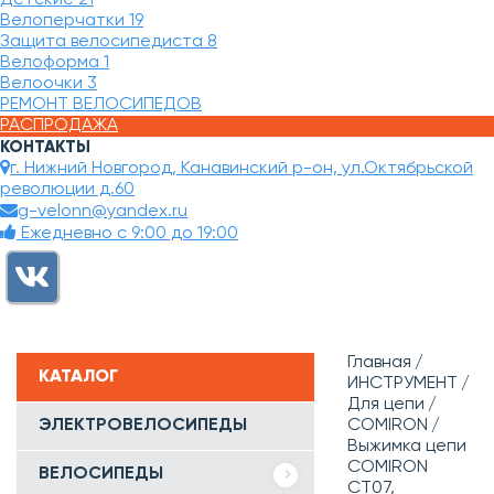
Велоперчатки
19
Защита велосипедиста
8
Велоформа
1
Велоочки
3
РЕМОНТ ВЕЛОСИПЕДОВ
РАСПРОДАЖА
КОНТАКТЫ
г. Нижний Новгород, Канавинский р-он, ул.Октябрьской
революции д.60
g-velonn@yandex.ru
Ежедневно с 9:00 до 19:00
Главная
КАТАЛОГ
ИНСТРУМЕНТ
Для цепи
ЭЛЕКТРОВЕЛОСИПЕДЫ
COMIRON
Выжимка цепи
COMIRON
ВЕЛОСИПЕДЫ
CT07,