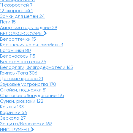
11 скоростей
7
12 скоростей
1
Замки для цепей
24
Пеги
15
Амортизаторы задние
29
ВЕЛОАКСЕССУАРЫ
Велоаптечки
15
Крепления на автомобиль
3
Багажники
80
Велонасосы
115
Велокомпьютеры
35
Велофляги, флягодержатели
165
Грипсы/Рога
306
Детские кресла
21
Звуковые устройства
170
Стойки, подножки
81
Световое оборудование
195
Сумки, рюкзаки
122
Крылья
133
Корзинки
56
Зеркала
27
Защита/Велозамки
169
ИНСТРУМЕНТ