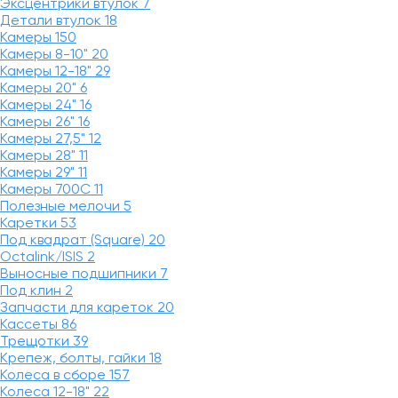
Эксцентрики втулок
7
Детали втулок
18
Камеры
150
Камеры 8-10"
20
Камеры 12-18"
29
Камеры 20"
6
Камеры 24"
16
Камеры 26"
16
Камеры 27,5"
12
Камеры 28"
11
Камеры 29"
11
Камеры 700C
11
Полезные мелочи
5
Каретки
53
Под квадрат (Square)
20
Octalink/ISIS
2
Выносные подшипники
7
Под клин
2
Запчасти для кареток
20
Кассеты
86
Трещотки
39
Крепеж, болты, гайки
18
Колеса в сборе
157
Колеса 12-18"
22