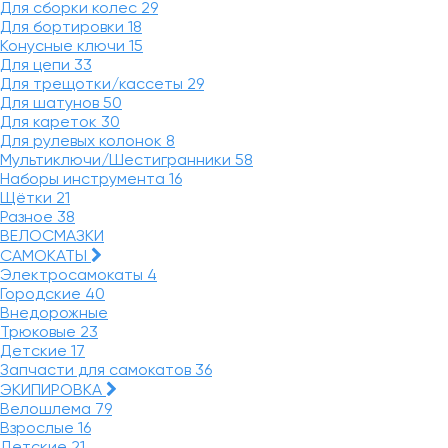
Для сборки колес
29
Для бортировки
18
Конусные ключи
15
Для цепи
33
Для трещотки/кассеты
29
Для шатунов
50
Для кареток
30
Для рулевых колонок
8
Мультиключи/Шестигранники
58
Наборы инструмента
16
Щётки
21
Разное
38
ВЕЛОСМАЗКИ
САМОКАТЫ
Электросамокаты
4
Городские
40
Внедорожные
Трюковые
23
Детские
17
Запчасти для самокатов
36
ЭКИПИРОВКА
Велошлема
79
Взрослые
16
Детские
21