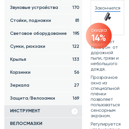
Звуковые устройства
170
Закончился
Стойки, подножки
81
скидка
Световое оборудование
195
14%
Защищает
Сумки, рюкзаки
122
телефон от
дорожной
пыли, грязи и
Крылья
133
небольшого
дождя.
Корзинки
56
Прозрачное
окно из
Зеркала
27
специальной
плёнки
Защита/Велозамки
169
позволяет
пользоваться
сенсорным
ИНСТРУМЕНТ
экраном.
ВЕЛОСМАЗКИ
Регулируется