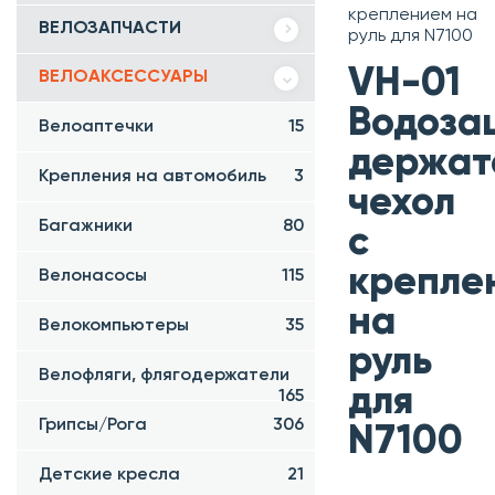
креплением на
ВЕЛОЗАПЧАСТИ
руль для N7100
VH-01
ВЕЛОАКСЕССУАРЫ
Водоза
Велоаптечки
15
держат
Крепления на автомобиль
3
чехол
Багажники
80
с
крепле
Велонасосы
115
на
Велокомпьютеры
35
руль
Велофляги, флягодержатели
для
165
Грипсы/Рога
306
N7100
Детские кресла
21