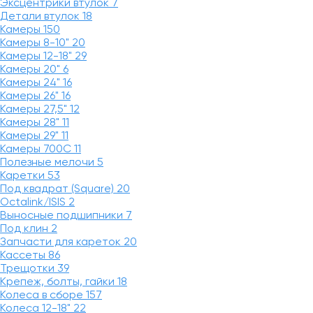
Эксцентрики втулок
7
Детали втулок
18
Камеры
150
Камеры 8-10"
20
Камеры 12-18"
29
Камеры 20"
6
Камеры 24"
16
Камеры 26"
16
Камеры 27,5"
12
Камеры 28"
11
Камеры 29"
11
Камеры 700C
11
Полезные мелочи
5
Каретки
53
Под квадрат (Square)
20
Octalink/ISIS
2
Выносные подшипники
7
Под клин
2
Запчасти для кареток
20
Кассеты
86
Трещотки
39
Крепеж, болты, гайки
18
Колеса в сборе
157
Колеса 12-18"
22