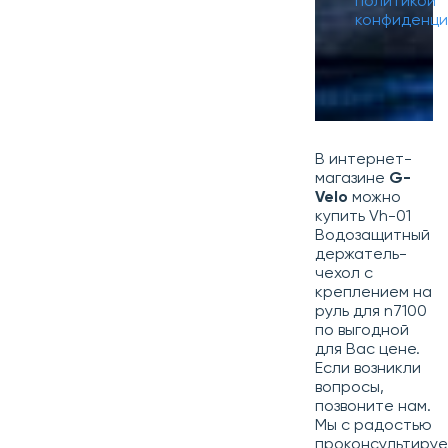
политикой
конфиденци
В интернет-
магазине
G-
Velo
можно
купить Vh-01
Водозащитный
держатель-
чехол с
креплением на
руль для n7100
по выгодной
для Вас цене.
Если возникли
вопросы,
позвоните нам.
Мы с радостью
проконсультиру