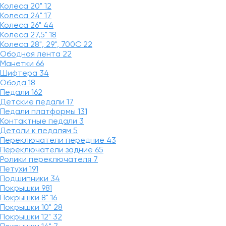
Колеса 20"
12
Колеса 24"
17
Колеса 26"
44
Колеса 27,5"
18
Колеса 28", 29", 700С
22
Ободная лента
22
Манетки
66
Шифтера
34
Обода
18
Педали
162
Детские педали
17
Педали платформы
131
Контактные педали
3
Детали к педалям
5
Переключатели передние
43
Переключатели задние
65
Ролики переключателя
7
Петухи
191
Подшипники
34
Покрышки
981
Покрышки 8"
16
Покрышки 10"
28
Покрышки 12"
32