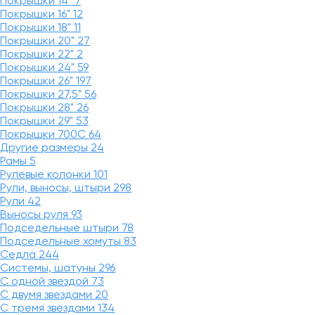
Покрышки 14"
7
Покрышки 16"
12
Покрышки 18"
11
Покрышки 20"
27
Покрышки 22"
2
Покрышки 24"
59
Покрышки 26"
197
Покрышки 27,5"
56
Покрышки 28"
26
Покрышки 29"
53
Покрышки 700C
64
Другие размеры
24
Рамы
5
Рулевые колонки
101
Рули, выносы, штыри
298
Рули
42
Выносы руля
93
Подседельные штыри
78
Подседельные хомуты
83
Седла
244
Системы, шатуны
296
С одной звездой
73
С двумя звездами
20
С тремя звездами
134