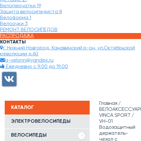
Велоперчатки
19
Защита велосипедиста
8
Велоформа
1
Велоочки
3
РЕМОНТ ВЕЛОСИПЕДОВ
РАСПРОДАЖА
КОНТАКТЫ
г. Нижний Новгород, Канавинский р-он, ул.Октябрьской
революции д.60
g-velonn@yandex.ru
Ежедневно с 9:00 до 19:00
Главная
КАТАЛОГ
ВЕЛОАКСЕССУАР
VINCA SPORT
ЭЛЕКТРОВЕЛОСИПЕДЫ
VH-01
Водозащитный
держатель-
ВЕЛОСИПЕДЫ
чехол с