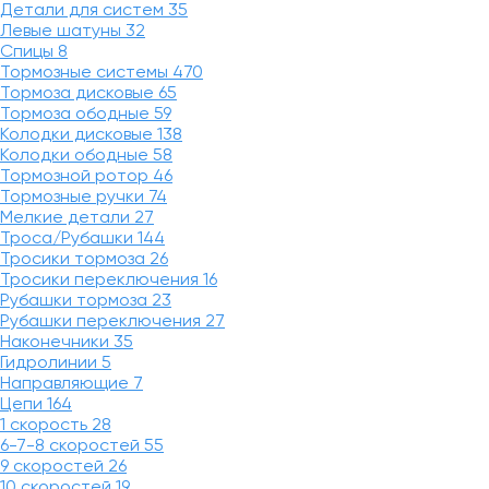
Детали для систем
35
Левые шатуны
32
Спицы
8
Тормозные системы
470
Тормоза дисковые
65
Тормоза ободные
59
Колодки дисковые
138
Колодки ободные
58
Тормозной ротор
46
Тормозные ручки
74
Мелкие детали
27
Троса/Рубашки
144
Тросики тормоза
26
Тросики переключения
16
Рубашки тормоза
23
Рубашки переключения
27
Наконечники
35
Гидролинии
5
Направляющие
7
Цепи
164
1 скорость
28
6-7-8 скоростей
55
9 скоростей
26
10 скоростей
19