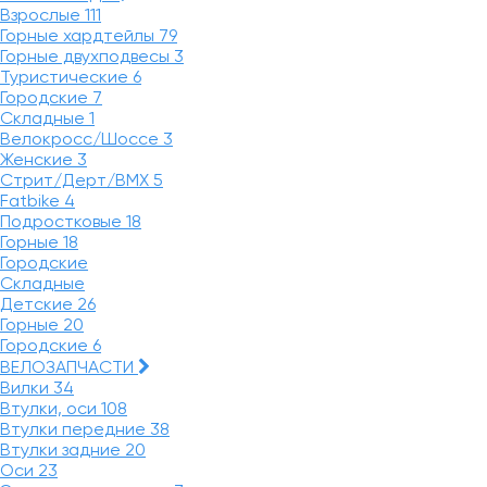
Взрослые
111
Горные хардтейлы
79
Горные двухподвесы
3
Туристические
6
Городские
7
Складные
1
Велокросс/Шоссе
3
Женские
3
Стрит/Дерт/BMX
5
Fatbike
4
Подростковые
18
Горные
18
Городские
Складные
Детские
26
Горные
20
Городские
6
ВЕЛОЗАПЧАСТИ
Вилки
34
Втулки, оси
108
Втулки передние
38
Втулки задние
20
Оси
23