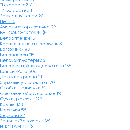
11 скоростей
7
12 скоростей
1
Замки для цепей
24
Пеги
15
Амортизаторы задние
29
ВЕЛОАКСЕССУАРЫ
Велоаптечки
15
Крепления на автомобиль
3
Багажники
80
Велонасосы
115
Велокомпьютеры
35
Велофляги, флягодержатели
165
Грипсы/Рога
306
Детские кресла
21
Звуковые устройства
170
Стойки, подножки
81
Световое оборудование
195
Сумки, рюкзаки
122
Крылья
133
Корзинки
56
Зеркала
27
Защита/Велозамки
169
ИНСТРУМЕНТ