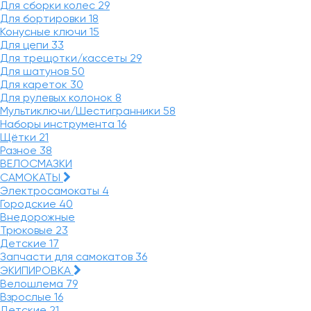
Для сборки колес
29
Для бортировки
18
Конусные ключи
15
Для цепи
33
Для трещотки/кассеты
29
Для шатунов
50
Для кареток
30
Для рулевых колонок
8
Мультиключи/Шестигранники
58
Наборы инструмента
16
Щётки
21
Разное
38
ВЕЛОСМАЗКИ
САМОКАТЫ
Электросамокаты
4
Городские
40
Внедорожные
Трюковые
23
Детские
17
Запчасти для самокатов
36
ЭКИПИРОВКА
Велошлема
79
Взрослые
16
Детские
21